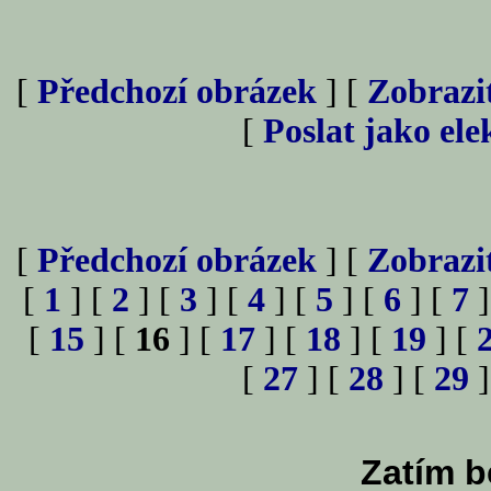
[
Předchozí obrázek
] [
Zobrazi
[
Poslat jako el
[
Předchozí obrázek
] [
Zobrazi
[
1
] [
2
] [
3
] [
4
] [
5
] [
6
] [
7
]
[
15
] [
16
] [
17
] [
18
] [
19
] [
[
27
] [
28
] [
29
]
Zatím b