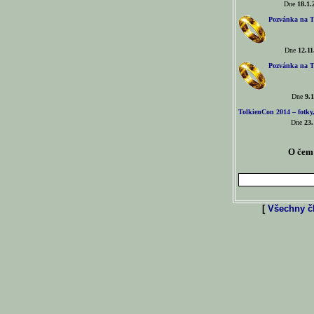
Dne
18.1.
Pozvánka na T
Dne
12.11
Pozvánka na T
Dne
9.1
TolkienCon 2014 – fotky,
Dne
23.
O čem 
[
Všechny čl