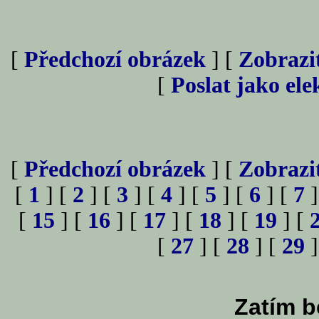
[
Předchozí obrázek
] [
Zobrazi
[
Poslat jako el
[
Předchozí obrázek
] [
Zobrazi
[
1
] [
2
] [
3
] [
4
] [
5
] [
6
] [
7
]
[
15
] [
16
] [
17
] [
18
] [
19
] [
[
27
] [
28
] [
29
]
Zatím b