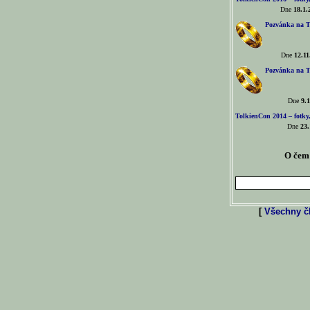
Dne
18.1.
Pozvánka na T
Dne
12.11
Pozvánka na T
Dne
9.1
TolkienCon 2014 – fotky,
Dne
23.
O čem 
[
Všechny čl