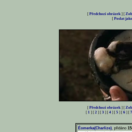
[
Předchozí obrázek
] [
Zob
[
Poslat jak
[
Předchozí obrázek
] [
Zob
[
1
] [
2
] [
3
] [
4
] [
5
] [
6
] [
Éomerka(Charlize)
, přidáno
15