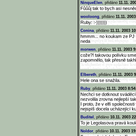
NinqueElen
, přidáno
11.11. 20
Fůůůj tak to bych asi nesně
wooloong
, přidáno
11.11. 2003
Ruby: :-)))))))
Conina
, přidáno
11.11. 2003 10
hmmm... no koukam ze PJ si
neda
morwen
, přidáno
11.11. 2003 9
cože?! takovou polívku sme 
zapomnělo, tak přesně takhl
Elbereth
, přidáno
11.11. 2003 
Hele ona se snažila.
Ruby
, přidáno
11.11. 2003 8:54
Nechci se dotknout sváděcí
nezvolila zrovna nejlepší takt
I proto, že v elfí společnost
nejspíš docela ucházející ku
Buditel
, přidáno
10.11. 2003 22
To je Legolasova pravá koul
Noldor
, přidáno
10.11. 2003 19