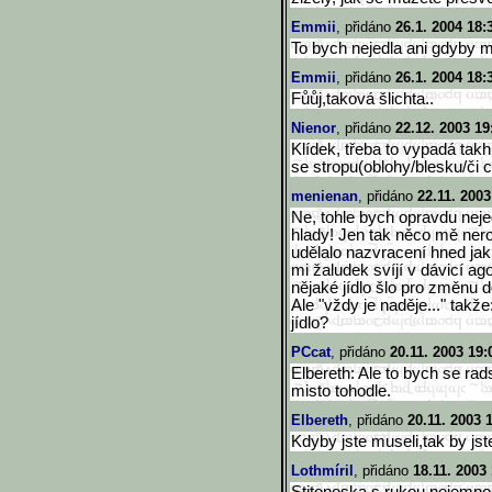
Emmii
, přidáno
26.1. 2004 18:
To bych nejedla ani gdyby mi
Emmii
, přidáno
26.1. 2004 18:
Fůůj,taková šlichta..
Nienor
, přidáno
22.12. 2003 19
Klídek, třeba to vypadá takh
se stropu(oblohy/blesku/či 
menienan
, přidáno
22.11. 2003
Ne, tohle bych opravdu neje
hlady! Jen tak něco mě nero
udělalo nazvracení hned jak 
mi žaludek svíjí v dávicí ag
nějaké jídlo šlo pro změnu do
Ale "vždy je naděje..." takž
jídlo?
PCcat
, přidáno
20.11. 2003 19:
Elbereth: Ale to bych se rad
misto tohodle.
Elbereth
, přidáno
20.11. 2003 
Kdyby jste museli,tak by jste
Lothmíril
, přidáno
18.11. 2003