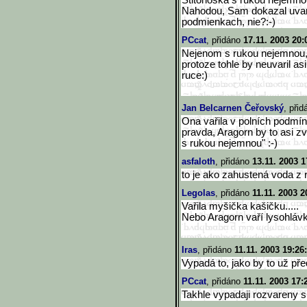
Stitonoska s rukou nejemno
Nahodou, Sam dokazal uvarit
podmienkach, nie?:-)
PCcat
, přidáno
17.11. 2003 20:
Nejenom s rukou nejemnou,
protoze tohle by neuvaril a
ruce:)
Jan Belcarnen Čeřovský
, při
Ona vařila v polních podmí
pravda, Aragorn by to asi zvl
s rukou nejemnou" :-)
asfaloth
, přidáno
13.11. 2003 1
to je ako zahustená voda z r
Legolas
, přidáno
11.11. 2003 2
Vařila myšička kašičku.....
Nebo Aragorn vaří lysohlávk
Iras
, přidáno
11.11. 2003 19:26
Vypadá to, jako by to už př
PCcat
, přidáno
11.11. 2003 17:
Takhle vypadaji rozvareny s