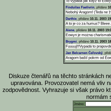
To vypada jak kdyz to Eowyn
Finduilas Faelivrin
, přidáno
10
Nebohý Aragorn! (Teda ne že j
Darthie
, přidáno
10.11. 2003 19
A to je co za humus? Bleee.
Aiene
, přidáno
10.11. 2003 19:
Eowyn je mozna charismatick
Brygmi
, přidáno
10.11. 2003 1
Fuuuuj!!!Vypadá to prapovdin
Jan Belcarnen Čeřovský
, při
Aragorn baští pokrm od Éo
Diskuze čtenářů na těchto stránkách n
upravována. Provozovatel nemá vliv n
zodpovědnost. Vyhrazuje si však právo k
normám s
Jméno: