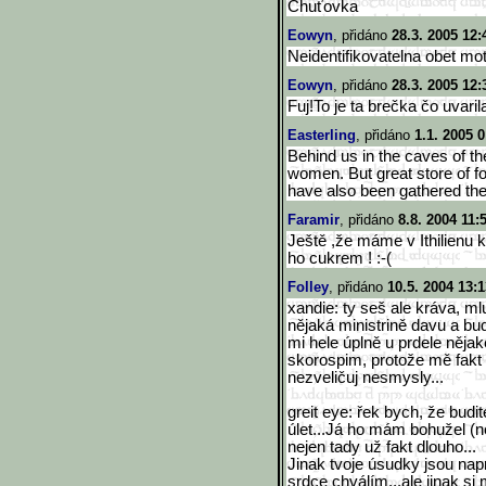
Chuťovka
Eowyn
, přidáno
28.3. 2005 12:
Neidentifikovatelna obet mot
Eowyn
, přidáno
28.3. 2005 12:
Fuj!To je ta brečka čo uvar
Easterling
, přidáno
1.1. 2005 0
Behind us in the caves of th
women. But great store of f
have also been gathered the
Faramir
, přidáno
8.8. 2004 11:
Ještě ,že máme v Ithilienu 
ho cukrem ! :-(
Folley
, přidáno
10.5. 2004 13:1
xandie: ty seš ale kráva, mlu
nějaká ministrině davu a bu
mi hele úplně u prdele nějak
skorospim, protože mě fakt n
nezveličuj nesmysly...
greit eye: řek bych, že bud
úlet...Já ho mám bohužel (n
nejen tady už fakt dlouho...
Jinak tvoje úsudky jsou nap
srdce chválím...ale jinak si