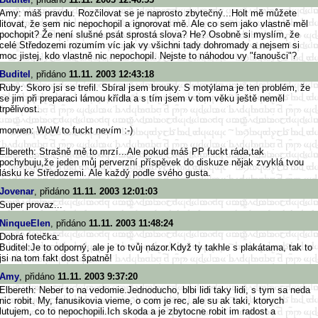
Amy: máš pravdu. Rozčilovat se je naprosto zbytečný...Holt mě můžete
litovat, že sem nic nepochopil a ignorovat mě. Ale co sem jako vlastně měl
pochopit? Že není slušné psát sprostá slova? He? Osobně si myslím, že
celé Středozemi rozumím víc jak vy všichni tady dohromady a nejsem si
moc jistej, kdo vlastně nic nepochopil. Nejste to náhodou vy "fanoušci"?
Buditel
, přidáno
11.11. 2003 12:43:18
Ruby: Skoro jsi se trefil. Sbíral jsem brouky. S motýlama je ten problém, že
se jim při preparaci lámou křídla a s tím jsem v tom věku ještě neměl
trpělivost.
morwen: WoW to fuckt nevím :-)
Elbereth: Strašně mě to mrzí...Ale pokud máš PP fuckt ráda,tak
pochybuju,že jeden můj perverzní příspěvek do diskuze nějak zvyklá tvou
lásku ke Středozemi. Ale každý podle svého gusta.
Jovenar
, přidáno
11.11. 2003 12:01:03
Super provaz...
NinqueElen
, přidáno
11.11. 2003 11:48:24
Dobrá fotečka:
Buditel:Je to odporný, ale je to tvůj názor.Když ty takhle s plakátama, tak to
jsi na tom fakt dost špatně!
Amy
, přidáno
11.11. 2003 9:37:20
Elbereth: Neber to na vedomie.Jednoducho, blbi lidi taky lidi, s tym sa neda
nic robit. My, fanusikovia vieme, o com je rec, ale su ak taki, ktorych
lutujem, co to nepochopili.Ich skoda a je zbytocne robit im radost a