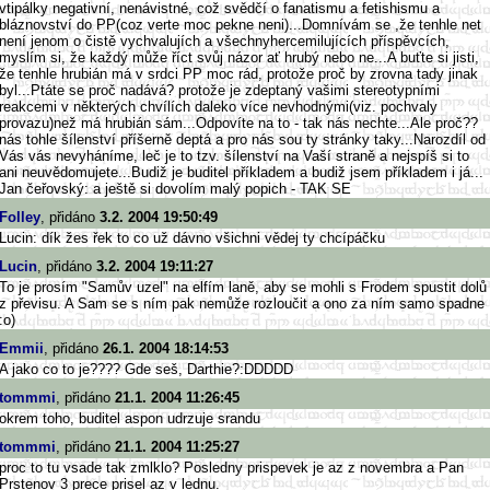
vtipálky negativní, nenávistné, což svědčí o fanatismu a fetishismu a
bláznovství do PP(coz verte moc pekne neni)...Domnívám se ,že tenhle net
není jenom o čistě vychvalujích a všechnyhercemilujících příspěvcích,
myslím si, že každý může říct svůj názor ať hrubý nebo ne...A buťte si jisti,
že tenhle hrubián má v srdci PP moc rád, protože proč by zrovna tady jinak
byl...Ptáte se proč nadává? protože je zdeptaný vašimi stereotypními
reakcemi v některých chvílích daleko více nevhodnými(viz. pochvaly
provazu)než má hrubián sám...Odpovíte na to - tak nás nechte...Ale proč??
nás tohle šílenství příšerně deptá a pro nás sou ty stránky taky...Narozdíl od
Vás vás nevyháníme, leč je to tzv. šílenství na Vaší straně a nejspíš si to
ani neuvědomujete...Budiž je buditel příkladem a budiž jsem příkladem i já...
Jan čeřovský: a ještě si dovolím malý popich - TAK SE
Folley
, přidáno
3.2. 2004 19:50:49
Lucin: dík žes řek to co už dávno všichni vědej ty chcípáčku
Lucin
, přidáno
3.2. 2004 19:11:27
To je prosím "Samův uzel" na elfím laně, aby se mohli s Frodem spustit dolů
z převisu. A Sam se s ním pak nemůže rozloučit a ono za ním samo spadne
:o)
Emmii
, přidáno
26.1. 2004 18:14:53
A jako co to je???? Gde seš, Darthie?:DDDDD
tommmi
, přidáno
21.1. 2004 11:26:45
okrem toho, buditel aspon udrzuje srandu
tommmi
, přidáno
21.1. 2004 11:25:27
proc to tu vsade tak zmlklo? Posledny prispevek je az z novembra a Pan
Prstenov 3 prece prisel az v lednu.