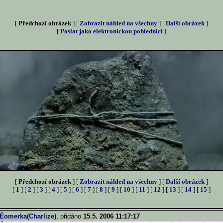
[
Předchozí obrázek
] [
Zobrazit náhled na všechny
] [
Další obrázek
]
[
Poslat jako elektronickou pohlednici
]
[
Předchozí obrázek
] [
Zobrazit náhled na všechny
] [
Další obrázek
]
[
1
] [
2
] [
3
] [
4
] [
5
] [
6
] [
7
] [
8
] [
9
] [
10
] [
11
] [
12
] [
13
] [
14
] [
15
]
Éomerka(Charlize)
, přidáno
15.5. 2006 11:17:17