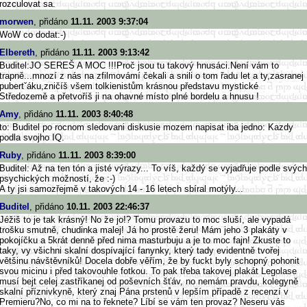
rozculovat sa.
morwen
, přidáno
11.11. 2003 9:37:04
WoW co dodat:-)
Elbereth
, přidáno
11.11. 2003 9:13:42
Buditel:JO SEREŠ A MOC !!!Proč jsou tu takový hnusáci.Není vám to
trapně...mnozí z nás na zfilmovámí čekali a snili o tom řadu let a ty,zasranej
pubertˇáku,zničíš všem tolkienistům krásnou představu mystické
Středozemě a přetvoříš ji na ohavné místo plné bordelu a hnusu !
Amy
, přidáno
11.11. 2003 8:40:48
to: Buditel po rocnom sledovani diskusie mozem napisat iba jedno: Kazdy
podla svojho IQ.
Ruby
, přidáno
11.11. 2003 8:39:00
Buditel: Až na ten tón a jisté výrazy... To víš, každý se vyjadřuje podle svých
psychických možností, že :-)
A ty jsi samozřejmě v takových 14 - 16 letech sbíral motýly...
Buditel
, přidáno
10.11. 2003 22:46:37
Jéžiš to je tak krásný! No že jo!? Tomu provazu to moc sluší, ale vypadá
trošku smutně, chudinka malej! Já ho prostě žeru! Mám jeho 3 plakáty v
pokojíčku a 5krát denně před nima masturbuju a je to moc fajn! Zkuste to
taky, vy všichni skalní dospívající fanynky, který tady evidentně tvořej
většinu návštěvníků! Docela dobře věřím, že by fuckt byly schopný pohonit
svou micinu i před takovouhle fotkou. To pak třeba takovej plakát Legolase
musí bejt celej zastříkanej od poševních šťáv, no nemám pravdu, kolegyně
skalní příznivkyně, který znaj Pána prstenů v lepším případě z recenzí v
Premieru?No, co mi na to řeknete? Líbí se vám ten provaz? Neseru vás