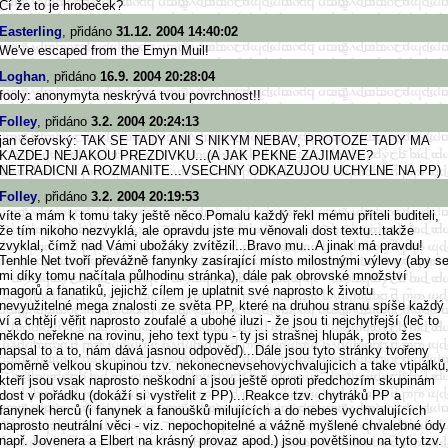
Čí že to je hrobeček?
Easterling
, přidáno
31.12. 2004 14:40:02
We've escaped from the Emyn Muil!
Loghan
, přidáno
16.9. 2004 20:28:04
fooly: anonymyta neskrývá tvou povrchnost!!
Folley
, přidáno
3.2. 2004 20:24:13
jan čeřovský: TAK SE TADY ANI S NIKYM NEBAV, PROTOZE TADY MA
KAZDEJ NEJAKOU PREZDIVKU...(A JAK PEKNE ZAJIMAVE?
NETRADICNI A ROZMANITE...VSECHNY ODKAZUJOU UCHYLNE NA PP)
Folley
, přidáno
3.2. 2004 20:19:53
víte a mám k tomu taky ještě něco.Pomalu každý řekl mému příteli buditeli,
že tím nikoho nezvyklá, ale opravdu jste mu věnovali dost textu...takže
zvyklal, čímž nad Vámi ubožáky zvítězil...Bravo mu...A jinak má pravdu!
Tenhle Net tvoří převážně fanynky zasírající místo milostnými výlevy (aby s
mi díky tomu načítala půlhodinu stránka), dále pak obrovské množství
magorů a fanatiků, jejichž cílem je uplatnit své naprosto k životu
nevyužitelné mega znalosti ze světa PP, které na druhou stranu spíše každý
ví a chtějí věřit naprosto zoufalé a ubohé iluzi - že jsou ti nejchytřejší (leč to
někdo neřekne na rovinu, jeho text typu - ty jsi strašnej hlupák, proto žes
napsal to a to, nám dává jasnou odpověď)...Dále jsou tyto stránky tvořeny
poměrně velkou skupinou tzv. nekonecnevsehovychvalujicich a take vtipálků
kteří jsou vsak naprosto neškodní a jsou ještě oproti předchozím skupinám
dost v pořádku (dokáží si vystřelit z PP)...Reakce tzv. chytráků PP a
fanynek herců (i fanynek a fanoušků milujících a do nebes vychvalujících
naprosto neutrální věci - viz. nepochopitelné a vážně myšlené chvalebné ódy
např. Jovenera a Elbert na krásný provaz apod.) jsou povětšinou na tyto tzv.