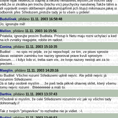
stejně nijak neberou,si trapnej a nikoho nenasereš.Myslim,že všichni tady
vědí,že si zkrátka jen trochu (trochu víc) psychycky narušenej.Takže táhni a
jdi vyprávět svejm oblíbenejm plakátum(upřímě jich lituju) mikimauze,jakej si
odborník přes Středozem,protože tady je to všem u prdele!
Budulínek
, přidáno
11.11. 2003 16:58:48
Jo, ignorujte mě!
Mellon
, přidáno
11.11. 2003 16:15:56
Priatelia, ignorujte prosím Buditela. Prístup k Netu maju rozni uchylaci a ked
na ich zvratky reagujete, robite im radost.
Conina
, přidáno
11.11. 2003 15:10:35
Buditel: ... no spis mi prijde, ze jsi nepochopil, ze tim, ze pises sproste
davas ostatnim zaminku tve nazory ignorovat prave kvuli sprostym
slovum.... i kdyz kdo vi, treba sam vis, ze tvoje nazory nestoji ani za to
precteni...
Maeglin
, přidáno
11.11. 2003 14:20:16
to Buditel: Všichni rozumí Středozemi uplně nejvíc. Ale ještě nejvíc já
rozumím Středozemi.
Já si taky osobně myslím ... že jseš teda pěkně ohavnej skřet, který všemu
tomu nejvíc rozumí . Bléééééééé a máš to.
Darthie
, přidáno
11.11. 2003 13:37:43
//Osobně si myslím, že celé Středozemi rozumím víc jak vy všichni tady
dohromady.//
Tak z tvojich "prispevkov" to rozhodne nie je vidiet. :-\
Buditel
, přidáno
11.11. 2003 12:46:53