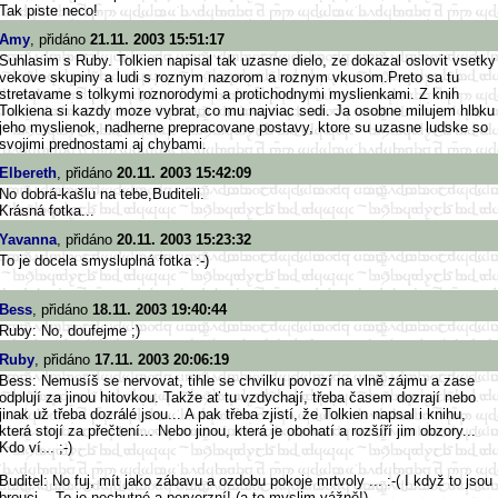
Tak piste neco!
Amy
, přidáno
21.11. 2003 15:51:17
Suhlasim s Ruby. Tolkien napisal tak uzasne dielo, ze dokazal oslovit vsetky
vekove skupiny a ludi s roznym nazorom a roznym vkusom.Preto sa tu
stretavame s tolkymi roznorodymi a protichodnymi myslienkami. Z knih
Tolkiena si kazdy moze vybrat, co mu najviac sedi. Ja osobne milujem hlbku
jeho myslienok, nadherne prepracovane postavy, ktore su uzasne ludske so
svojimi prednostami aj chybami.
Elbereth
, přidáno
20.11. 2003 15:42:09
No dobrá-kašlu na tebe,Buditeli.
Krásná fotka...
Yavanna
, přidáno
20.11. 2003 15:23:32
To je docela smysluplná fotka :-)
Bess
, přidáno
18.11. 2003 19:40:44
Ruby: No, doufejme ;)
Ruby
, přidáno
17.11. 2003 20:06:19
Bess: Nemusíš se nervovat, tihle se chvilku povozí na vlně zájmu a zase
odplují za jinou hitovkou. Takže ať tu vzdychají, třeba časem dozrají nebo
jinak už třeba dozrálé jsou... A pak třeba zjistí, že Tolkien napsal i knihu,
která stojí za přečtení... Nebo jinou, která je obohatí a rozšíří jim obzory...
Kdo ví... ;-)
Buditel: No fuj, mít jako zábavu a ozdobu pokoje mrtvoly ... :-( I když to jsou
brouci... To je nechutné a perverzní! (a to myslim vážně!)