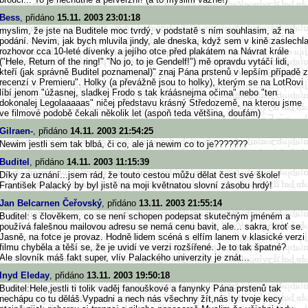
Bess
, přidáno
15.11. 2003 23:01:18
myslim, že jste na Buditele moc tvrdý, v podstatě s ním souhlasim, až na
podání. Nevim, jak bych mluvila jindy, ale dneska, když sem v kině zaslechl
rozhovor cca 10-leté dívenky a jejího otce před plakátem na Návrat krále
("Hele, Return of the ring!" "No jo, to je Gendelf!") mě opravdu vytáčí lidi,
kteří (jak správně Buditel poznamenal)" znaj Pána prstenů v lepším případě z
recenzí v Premieru". Holky (a převážně jsou to holky), kterým se na LotRovi
líbí jenom "úžasnej, sladkej Frodo s tak kráásnejma očima" nebo "ten
dokonalej Legolaaaaas" ničej představu krásný Středozemě, na kterou jsme
ve filmové podobě čekali několik let (aspoň teda většina, doufám)
Gilraen-
, přidáno
14.11. 2003 21:54:25
Newim jestli sem tak blbá, či co, ale já newim co to je???????
Buditel
, přidáno
14.11. 2003 11:15:39
Díky za uznání...jsem rád, že touto cestou můžu dělat čest své škole!
František Palacký by byl jistě na moji květnatou slovní zásobu hrdý!
Jan Belcarnen Čeřovský
, přidáno
13.11. 2003 21:55:14
Buditel: s člověkem, co se není schopen podepsat skutečným jméném a
používá falešnou mailovou adresu se nemá cenu bavit, ale... sakra, kroť se.
Jasně, na fotce je provaz. Hodně lidem scéná s elfím lanem v klasické verzi
filmu chyběla a těší se, že je uvidí ve verzi rozšířené. Je to tak špatné?
Ale slovník máš fakt super, vlív Palackého univerzity je znát...
Inyd Eleday
, přidáno
13.11. 2003 19:50:18
Buditel:Hele,jestli ti tolik vaděj fanouškové a fanynky Pána prstenů tak
nechápu co tu děláš.Vypadni a nech nás všechny žít,nás ty tvoje kecy