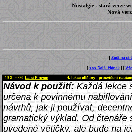
Nostalgie - stará verze
Nová verz
[
Zpět na st
[
<<< Další článek
] [
Vše
19.3. 2003
Laisi Finwen
4. lekce elfštiny - procvičení nauče
Návod k použití:
Každá lekce s
určena k povinnému nabiflování,
návrhů, jak ji používat, decentn
gramatický výklad. Od čtenáře 
uvedené větičky, ale bude na jej