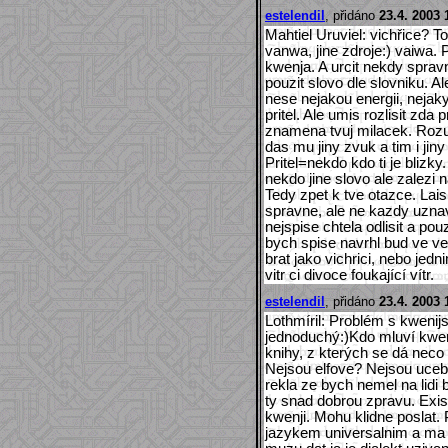
estelendil
, přidáno
23.4. 2003 
Mahtiel Uruviel: vichřice? T
vanwa, jine zdroje:) vaiwa. 
kwenja. A urcit nekdy spravn
pouzit slovo dle slovniku. A
nese nejakou energii, nejak
pritel. Ale umis rozlisit zda
znamena tvuj milacek. Rozu
das mu jiny zvuk a tim i jin
Pritel=nekdo kdo ti je blizky
nekdo jine slovo ale zalezi
Tedy zpet k tve otazce. Lais
spravne, ale ne kazdy uznava 
nejspise chtela odlisit a po
bych spise navrhl bud ve vete
brat jako vichrici, nebo jed
vitr ci divoce foukající vítr.
estelendil
, přidáno
23.4. 2003 
Lothmíril: Problém s kwenij
jednoduchý:)Kdo mluví kwen
knihy, z kterých se dá neco 
Nejsou elfove? Nejsou uceb
rekla ze bych nemel na lidi 
ty snad dobrou zpravu. Exis
kwenji. Mohu klidne poslat. 
jazykem universalnim a ma n