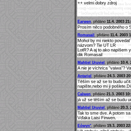
++ velmi dobry zdroj
Earwen
, přidáno
11.4. 2003 21
Prosím něco podobného o Si
Romasail
, přidáno
11.4. 2003 
Mohol by mi niekto povedať
názvom? Tie UT LR
LotR? A aj to ako napíšem y
dik Romasail
Mahtiel Uruviel
, přidáno
10.4.
A nie je víchrica "vaiwa"? V
Antariel
, přidáno
24.3. 2003 20
Těším se až se to budu učit
napište,nebo mi ji pošlete.D
Calwen
, přidáno
21.3. 2003 10
já už se těším až se budu uči
Mahtiel Uruviel
, přidáno
20.3. 
Tak to sme dve. A potom sa 
Vďaka Laisi Finwen.
Eówyn°
, přidáno
19.3. 2003 22