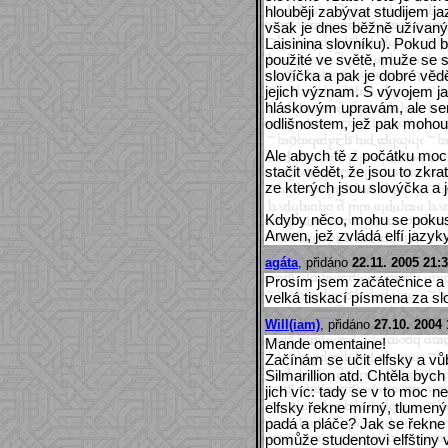
hlouběji zabývat studijem ja
však je dnes běžně užívanýc
Laisinina slovníku). Pokud 
použité ve světě, muže se s
slovíčka a pak je dobré věd
jejich význam. S vývojem j
hláskovým upravám, ale s
odlišnostem, jež pak mohou
Ale abych tě z počátku moc
stačit vědět, že jsou to zkrat
ze kterých jsou slovýčka a 
Kdyby něco, mohu se pokusi
Arwen, jež zvládá elfí jazyk
agáta
, přidáno
22.11. 2005 21:
Prosím jsem začátečnice a 
velká tiskací písmena za s
Will(iam)
, přidáno
27.10. 2004 
Mande omentaine!
Začínám se učit elfsky a vů
Silmarillion atd. Chtěla byc
jich víc: tady se v to moc
elfsky řekne mírný, tlumený
padá a pláče? Jak se řekne 
pomůže studentovi elfštiny 