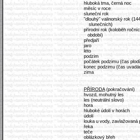
hluboká tma, černá noc
měsíc v roce
sluneční rok
"dlouhý" valinorský rok (14
slunečních)
přírodní rok (koloběh roční
období)
předjaří
jaro
léto
podzim
počátek podzimu (čas plod
konec podzimu (čas uvadán
zima
PŘÍRODA
(pokračování)
hvozd, mohutný les
les (neutrální slovo)
hora
hluboké údolí v horách
údolí
louka u vody, zavlažovaná 
řeka
teče
oblázkový břeh