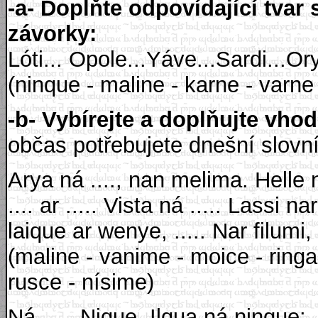
-a- Doplňte odpovídající tvar
závorky:
Lóti... Opole...Yáve...Sardi...Ory
(ninque - maline - karne - varne 
-b- Vybírejte a doplňujte vho
občas potřebujete dnešní slovn
Arya ná ...., nan melima. Helle ná
.... ar ..... Vista ná ..... Lassi n
laique ar wenye, ..... Nar filumi, 
(maline - vanime - moice - ringa 
rusce - nísime)
Ná ..... Nique. Ilqua ná ninque: ..