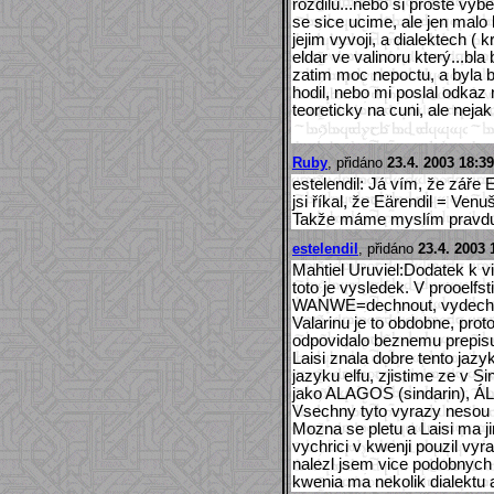
rozdilu...nebo si proste vybe
se sice ucime, ale jen malo 
jejim vyvoji, a dialektech ( 
eldar ve valinoru který...bla
zatim moc nepoctu, a byla
hodil, nebo mi poslal odkaz 
teoreticky na cuni, ale neja
Ruby
, přidáno
23.4. 2003 18:39
estelendil: Já vím, že záře E
jsi říkal, že Eärendil = Venu
Takže máme myslím pravdu
estelendil
, přidáno
23.4. 2003 
Mahtiel Uruviel:Dodatek k v
toto je vysledek. V prooelfs
WANWE=dechnout, vydechno
Valarinu je to obdobne, prot
odpovidalo beznemu prepisu
Laisi znala dobre tento jaz
jazyku elfu, zjistime ze v Si
jako ALAGOS (sindarin), ÁL
Vsechny tyto vyrazy nesou 
Mozna se pletu a Laisi ma ji
vychrici v kwenji pouzil vy
nalezl jsem vice podobnych 
kwenia ma nekolik dialektu