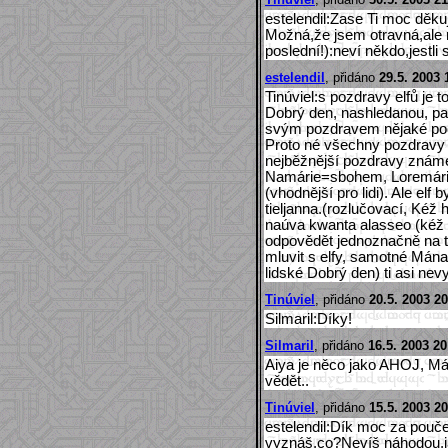
estelendil:Zase Ti moc děku
Možná,že jsem otravná,ale 
poslední!):neví někdo,jestl
estelendil
, přidáno
29.5. 2003 
Tinúviel:s pozdravy elfů je t
Dobrý den, nashledanou, pa, 
svým pozdravem nějaké pocit
Proto né všechny pozdravy j
nejběžnější pozdravy známé l
Namárie=sbohem, Loremári
(vhodnější pro lidi). Ale elf 
tieljanna.(rozlučovací, Kéž h
naúva kwanta alasseo (kéž tv
odpovědět jednoznačně na 
mluvit s elfy, samotné Mána
lidské Dobrý den) ti asi nev
Tinúviel
, přidáno
20.5. 2003 20
Silmaril:Díky!
Silmaril
, přidáno
16.5. 2003 20
Aiya je něco jako AHOJ, Már
vědět..
Tinúviel
, přidáno
15.5. 2003 20
estelendil:Dík moc za pouče
vyznáš,co?Nevíš náhodou,ja