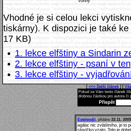
vonný
Vhodné je si celou lekci vytiskn
tiskárny). K dispozici je také k
17 KB)
1. lekce elfštiny a Sindarin
2. lekce elfštiny - psaní v te
3. lekce elfštiny - vyjadřován
[
<<< Další článek
] [
Vše
Pokud se Vám tento článek lí
drobnou částkou pro autora či 
Přispět
Estelendil
, přidáno
22.11. 2005
agáta: nic zvláštního, je to
slovíčko vzato. Toto je dob