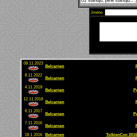
Už stahuju, pilně stahuju... :
Jméno:
09.11.2023
Belcarnen
8.11.2022
Belcarnen
4.11.2019
Belcarnen
P
12.11.2018
Belcarnen
8.11.2017
Belcarnen
P
7.11.2016
Belcarnen
18.1.2016
Belcarnen
TolkienCon 2016 