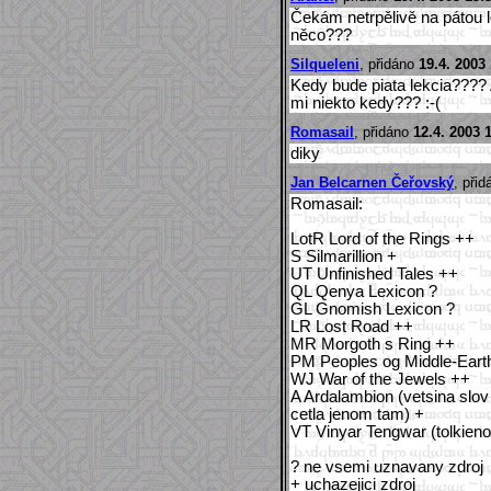
Čekám netrpělivě na pátou l
něco???
Silqueleni
, přidáno
19.4. 2003
Kedy bude piata lekcia???? A
mi niekto kedy??? :-(
Romasail
, přidáno
12.4. 2003 
diky
Jan Belcarnen Čeřovský
, při
Romasail:
LotR Lord of the Rings ++
S Silmarillion +
UT Unfinished Tales ++
QL Qenya Lexicon ?
GL Gnomish Lexicon ?
LR Lost Road ++
MR Morgoth s Ring ++
PM Peoples og Middle-Eart
WJ War of the Jewels ++
A Ardalambion (vetsina slov
cetla jenom tam) +
VT Vinyar Tengwar (tolkieno
? ne vsemi uznavany zdroj
+ uchazejici zdroj