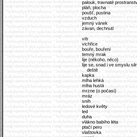
palouk, travnaté prostranstv
pláň, plocha
poušť, pustina
vzduch
jemný vánek
závan, dechnutí
vítr
vichřice
bouře, bouření
temný mrak
lije (někoho, něco)
lije se, snad i ve smyslu si
deště
kapka
mlha lehká
mlha hustá
mrzne (o počasí)
mráz
sníh
ledové květy
led
duha
vlákno babího léta
ptačí pero
vlaštovka