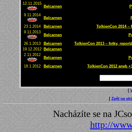
12.11.2015
Belcarnen
P
9.11.2014
Belcarnen
23.1.2014
Belcarnen
TolkienCon 2014 – f
9.11.2013
Belcarnen
P
26.1.2013
Belcarnen
TolkienCon 2013 – fotky, report
19.12.2012
Belcarnen
2.11.2012
Belcarnen
P
18.1.2012
Belcarnen
TolkienCon 2012 aneb +1 
[
[
Zpět na st
Nacházíte se na JC
http://www.