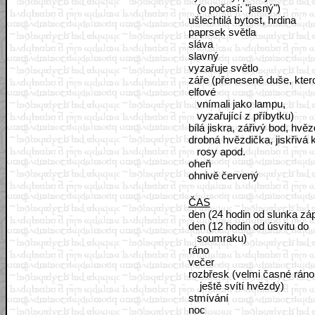
(o počasí: "jasný")
ušlechtilá bytost, hrdina
paprsek světla
sláva
slavný
vyzařuje světlo
záře (přeneseně duše, kter
elfové
vnímali jako lampu,
vyzařující z příbytku)
bílá jiskra, zářivý bod, hvě
drobná hvězdička, jiskřivá
rosy apod.
oheň
ohnivě červený
ČAS
den (24 hodin od slunka zá
den (12 hodin od úsvitu do
soumraku)
ráno
večer
rozbřesk (velmi časné ráno
ještě svítí hvězdy)
stmívání
noc