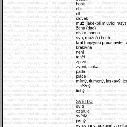
hobit
obr
elf
člověk
muž (jakékoli mluvící rasy)
žena (dtto)
dívka, panna
syn, možná i hoch
král (nejvyšší představitel 
královna
není
tančí
zpívá
zvoní, cinká
padá
pláče
mírný, tlumený, laskavý, j
něžný
tichý
SVĚTLO
svítí
ozařuje
světlý
jasný
vyrovnaný, pokojně vzneš