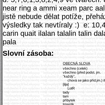
near ring a ammi xeam parc aa
jistě nebude dělat potíže, přehá
výsledky tak nevtíraly :)
e: 10,4,
carin quait ilalan talalin talin d
pala
Slovní zásoba:
OBECNÁ SLOVA
všechno (celek)
všechno (před podst. jm.
"každý",
chová se jako příd.jm.) i
[ilja]
LotR
tady
tam
příbytek
trpaslík