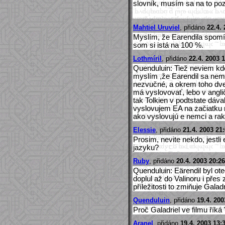
slovník, musím sa na to pozr
Mahtiel Uruviel
, přidáno
22.4.
Myslím, že Earendila spomí
som si istá na 100 %.
Lothmíril
, přidáno
22.4. 2003 
Quenduluin: Tiež neviem kde 
myslím ,že Earendil sa nem
nezvučné, a okrem toho dve 
má vyslovovať, lebo v anglič
tak Tolkien v podtstate dáv
vyslovujem EA na začiatku 
ako vyslovujú e nemci a rak
Elessie
, přidáno
21.4. 2003 21
Prosim, nevite nekdo, jestli
jazyku?
Ruby
, přidáno
20.4. 2003 20:26
Quenduluin: Eärendil byl ot
doplul až do Valinoru i přes 
příležitosti to zmiňuje Galad
Quenduluin
, přidáno
19.4. 200
Proč Galadriel ve filmu řík
Aranel
, přidáno
19.4. 2003 13: