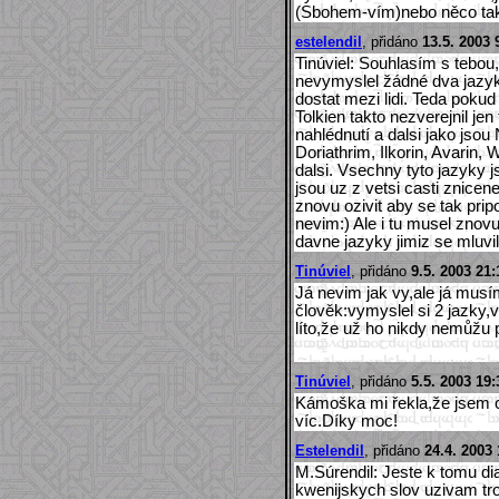
(Sbohem-vím)nebo něco ta
estelendil
, přidáno
13.5. 2003 
Tinúviel: Souhlasím s tebou
nevymyslel žádné dva jazy
dostat mezi lidi. Teda poku
Tolkien takto nezverejnil jen
nahlédnutí a dalsi jako jsou 
Doriathrim, Ilkorin, Avarin, 
dalsi. Vsechny tyto jazyky 
jsou uz z vetsi casti znicene.
znovu ozivit aby se tak pripo
nevim:) Ale i tu musel znovu
davne jazyky jimiz se mluvil
Tinúviel
, přidáno
9.5. 2003 21:
Já nevim jak vy,ale já musí
člověk:vymyslel si 2 jazky,
líto,že už ho nikdy nemůžu 
Tinúviel
, přidáno
5.5. 2003 19:
Kámoška mi řekla,že jsem 
víc.Díky moc!
Estelendil
, přidáno
24.4. 2003 
M.Súrendil: Jeste k tomu dial
kwenijskych slov uzivam tro