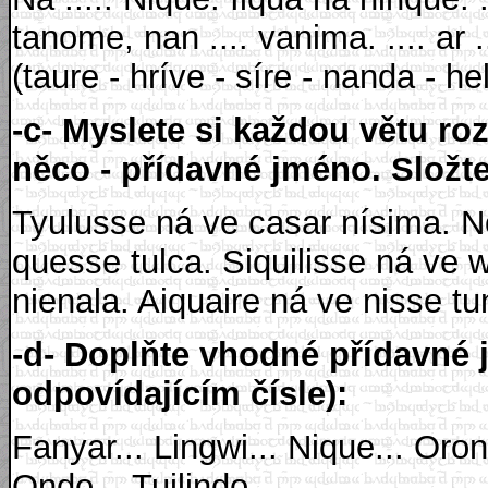
tanome, nan .... vanima. .... ar 
(taure - hríve - síre - nanda - hel
-c- Myslete si každou větu rozl
něco - přídavné jméno. Složte
Tyulusse ná ve casar nísima. Nor
quesse tulca. Siquilisse ná ve 
nienala. Aiquaire ná ve nisse tu
-d- Doplňte vhodné přídavné j
odpovídajícím čísle):
Fanyar... Lingwi... Nique... Oront
Ondo... Tuilindo