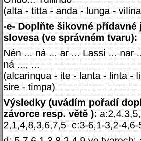
(alta - titta - anda - lunga - vilin
-e- Doplňte šikovné přídavné
slovesa (ve správném tvaru):
Nén ... ná ... ar ... Lassi ... nar .
ná ..., ...
(alcarinqua - ite - lanta - linta -
sire - timpa)
Výsledky (uvádím pořadí dopl
závorce resp. větě ):
a:2,4,3,5
2,1,4,8,3,6,7,5
c:3-6,1-3,2-4,6-
d: 5,7,6,1,3,8,2,4,9 ve tvarech: 