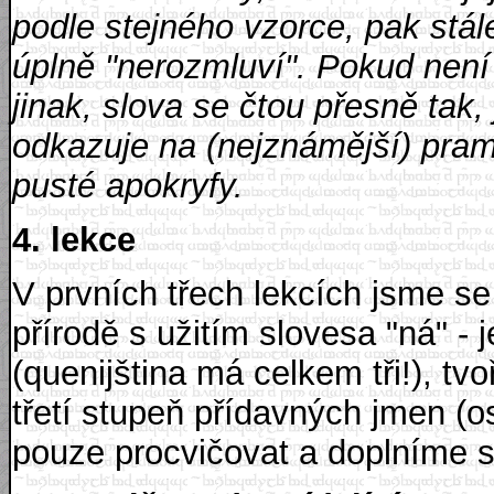
podle stejného vzorce, pak stále
úplně "nerozmluví". Pokud není
jinak, slova se čtou přesně tak
odkazuje na (nejznámější) pram
pusté apokryfy.
4. lekce
V prvních třech lekcích jsme se 
přírodě s užitím slovesa "ná" -
(quenijština má celkem tři!), t
třetí stupeň přídavných jmen (
pouze procvičovat a doplníme s