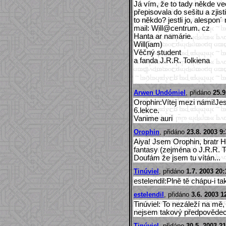
Já vím, že to tady někde vec
přepisovala do sešitu a zjist
to někdo? jestli jo, alespon
mail: Will@centrum. cz
Hanta ar namárie.
Will(iam)
Věčný student
a fanda J.R.R. Tolkiena
Arwen Undómiel
, přidáno
25.9
Orophin:Vítej mezi námi!Jes
6.lekce.
Vanime auri
Orophin
, přidáno
23.8. 2003 9:
Aiya! Jsem Orophin, bratr H
fantasy (zejména o J.R.R. T
Doufám že jsem tu vítán...
Tinúviel
, přidáno
1.7. 2003 20:
estelendil:Plně tě chápu-i ta
estelendil
, přidáno
3.6. 2003 1
Tinúviel: To nezáleží na mě, 
nejsem takový předpovědec j
Tinúviel
, přidáno
30.5. 2003 21