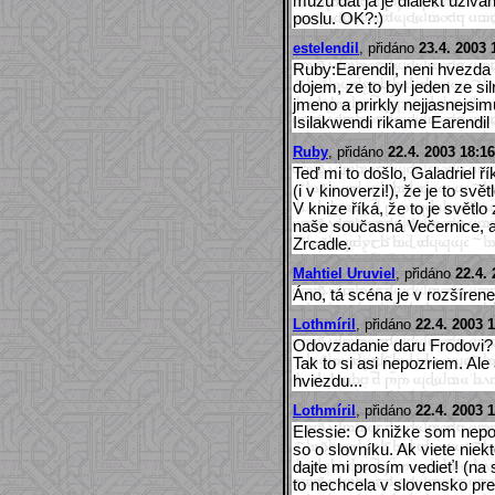
muzu dat ja je dialekt uzivan
poslu. OK?:)
estelendil
, přidáno
23.4. 2003 
Ruby:Earendil, neni hvezd
dojem, ze to byl jeden ze sil
jmeno a prirkly nejjasnejsim
Isilakwendi rikame Earendil 
Ruby
, přidáno
22.4. 2003 18:16
Teď mi to došlo, Galadriel 
(i v kinoverzi!), že je to svě
V knize říká, že to je světl
naše současná Večernice, al
Zrcadle.
Mahtiel Uruviel
, přidáno
22.4.
Áno, tá scéna je v rozšírenej
Lothmíril
, přidáno
22.4. 2003 
Odovzadanie daru Frodovi? T
Tak to si asi nepozriem. Al
hviezdu...
Lothmíril
, přidáno
22.4. 2003 
Elessie: O knižke som nepoču
so o slovníku. Ak viete niek
dajte mi prosím vedieť! (na
to nechcela v slovensko prekl