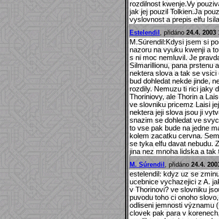
rozdilnost kwenje.Vy pouziv
jak jej pouzil Tolkien.Ja po
vyslovnost a prepis elfu Isil
Estelendil
, přidáno
24.4. 2003 
M.Súrendil:Kdysi jsem si po
nazoru na vyuku kwenji a to
s ni moc nemluvil. Je pravd
Silmarillionu, pana prstenu 
nektera slova a tak se vsici 
bud dohledat nekde jinde, neb
rozdily. Nemuzu ti rici jaky d
Thoriniovy, ale Thorin a Lais
ve slovniku pricemz Laisi j
nektera jeji slova jsou ji v
snazim se dohledat ve svych 
to vse pak bude na jedne m
kolem zacatku cervna. Sem n
se tyka elfu davat nebudu. Z
jina nez mnoha lidska a tak 
M. Súrendil
, přidáno
24.4. 200
estelendil: kdyz uz se zminuj
ucebnice vychazejici z A. ja
v Thorinovi? ve slovniku js
puvodu toho ci onoho slovo,
odliseni jemnosti významu ( 
clovek pak para v korenech,