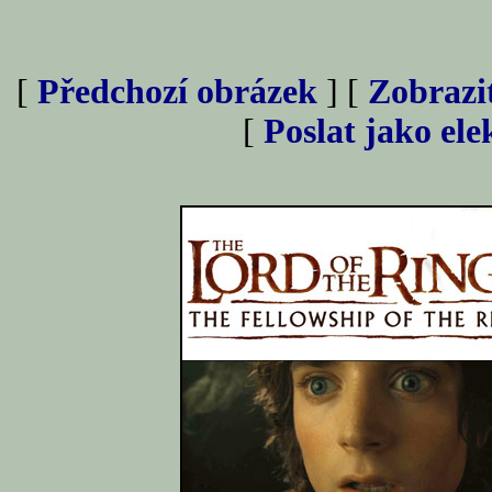
[
Předchozí obrázek
] [
Zobrazi
[
Poslat jako el