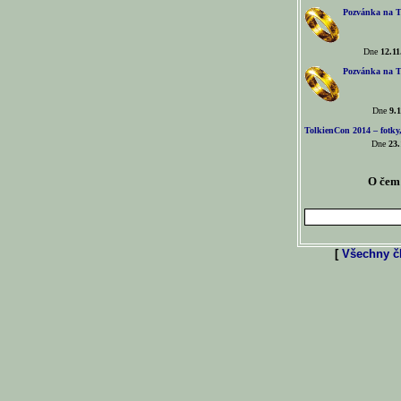
Pozvánka na T
Dne
12.11
Pozvánka na T
Dne
9.1
TolkienCon 2014 – fotky,
Dne
23.
O čem 
[
Všechny čl