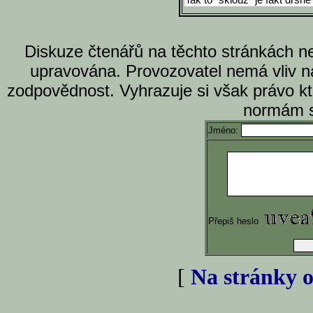
Tak to "sklouz" je fakt drsne
Diskuze čtenářů na těchto stránkách n
upravována. Provozovatel nemá vliv n
zodpovědnost. Vyhrazuje si však právo k
normám s
Jméno:
Přepiš heslo
[
Na stránky o