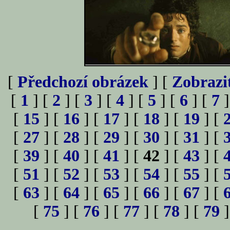
[
Předchozí obrázek
] [
Zobrazi
[
1
] [
2
] [
3
] [
4
] [
5
] [
6
] [
7
]
[
15
] [
16
] [
17
] [
18
] [
19
] [
[
27
] [
28
] [
29
] [
30
] [
31
] [
[
39
] [
40
] [
41
] [
42
] [
43
] [
[
51
] [
52
] [
53
] [
54
] [
55
] [
[
63
] [
64
] [
65
] [
66
] [
67
] [
[
75
] [
76
] [
77
] [
78
] [
79
]