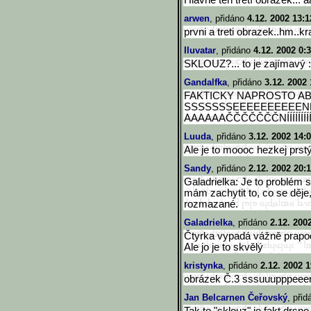
Hlavně ten třetí obrázek... 
arwen
, přidáno
4.12. 2002 13:1
prvni a treti obrazek..hm..kr
Iluvatar
, přidáno
4.12. 2002 0:
SKLOUZ?... to je zajímavý 
Gandalfka
, přidáno
3.12. 2002 
FAKTICKY NAPROSTO A
SSSSSSSEEEEEEEEEEN
AAAAAAČČČČČČČNÍÍÍÍÍÍÍÍÍÍ
Luuda
, přidáno
3.12. 2002 14:
Ale je to moooc hezkej pr
Sandy
, přidáno
2.12. 2002 20:
Galadrielka: Je to problém 
mám zachytit to, co se děje,
rozmazané.
Galadrielka
, přidáno
2.12. 200
Čtyrka vypadá vážně prapod
Ale jo je to skvělý
kristynka
, přidáno
2.12. 2002 1
obrázek Č.3 sssuuupppeeerrr
Jan Belcarnen Čeřovský
, při