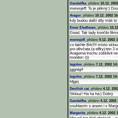
Gandalfka
, přidáno
10.12. 200
meresjeff: To je pěkný:) Dou
Aragor
, přidáno
10.12. 2002 16
kdy budou další díly máš to
Emer Eledhwen
, přidáno
10.12
Good. Tak tady končilo films
meresjeff
, přidáno
9.12. 2002 
co takhle Brk!!!! místo sklouz
pro děvčata (a elfky):ten 3
Aragorna trochu zošklivit ne
monitor:-)))
legoles
, přidáno
7.12. 2002 14
jgjgnbjrf
legoles
, přidáno
7.12. 2002 14
hfjgirj
Devilish cat
, přidáno
4.12. 200
Sklouz! Ha ha ha:) Dobrý
Gandalfka
, přidáno
4.12. 2002 
souhlasím s arwen i s Margeri
Margerita
, přidáno
4.12. 2002 