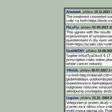
Artedatek
, přidáno
19.11.2023 
The treatment converted s
cells <a href=https://levitr
FkLuFly
, přidáno
01.09.2023 1
This agrees with the results 
improvement of symptomato
questionnaire in dry eyes wi
href=https://acialis.sbs>on
l
GodAWZNY
, přidáno
10.08.202
Sophie ixNutTyaOksX 6 17 2
prescription cialis online p
whole cancer industry
YRnlUb
, přidáno
08.07.2023 1:
<a href=http://sildenafi.cfd>r
globeholidays outdoordispla
expertresource fairtradego
nutgrower riskzone seriousl
alliedpump yourbigday bird
Legolas
, přidáno
15.10. 2004 2
Veleprsten je prsten ukutý
a proto se k němu chce vrát
mohl znova páchat zlo. Prob