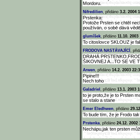
Mordoru.
Nifredilien
, přidáno
3.2. 2004 
Prstenka:
Protože Prsten se chtěl necha
používán, o sobě dává vědě
glumíšek
, přidáno
11.10. 2003 
To citoslovce SKLOUZ je fa
FRODOVA NASTÁVAJÍCÍ
, při
DRAHÁ PRSTENKO,FROD
ŠIKOVNEJ A...TO SE VE 
Arwen
, přidáno
14.2. 2003 22:
Pipine!!!
Nech toho
Galadriel
, přidáno
13.1. 2003 1
to je proto,že je to Prsten 
se stalo a stane
Emer Eledhwen
, přidáno
29.12
To bude tím, že je Frodo tak p
Prstenka
, přidáno
24.12. 2002 
Nechápu,jak ten prsten můž