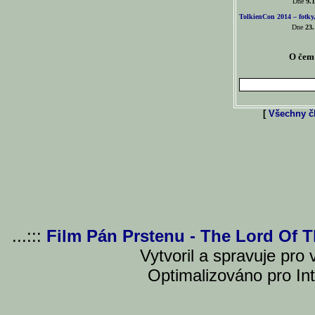
Dne
9.1
TolkienCon 2014 – fotky,
Dne
23.
O čem 
[
Všechny čl
...:::
Film Pán Prstenu - The Lord Of 
Vytvoril a spravuje pro
Optimalizováno pro Int