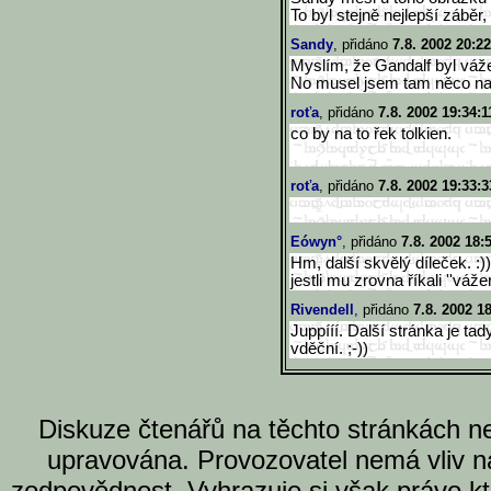
To byl stejně nejlepší záb
Sandy
, přidáno
7.8. 2002 20:22
Myslím, že Gandalf byl váž
No musel jsem tam něco napsa
roťa
, přidáno
7.8. 2002 19:34:1
co by na to řek tolkien.
roťa
, přidáno
7.8. 2002 19:33:3
Eówyn°
, přidáno
7.8. 2002 18:
Hm, další skvělý díleček. :))
jestli mu zrovna říkali ''váže
Rivendell
, přidáno
7.8. 2002 1
Juppííí. Další stránka je ta
vděční. ;-))
Diskuze čtenářů na těchto stránkách n
upravována. Provozovatel nemá vliv n
zodpovědnost. Vyhrazuje si však právo k