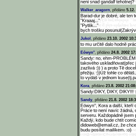
neni snad gandalf tehotnej?
Walker_aragorn
, přidáno
5.12.
Barad-dur je dobré, ale ten t
"Kraaaj..."
"Pytlík..."
bych trošku posunul(Zakrýv
Jukol
, přidáno
23.10. 2002 10:
to mu určitě dalo hodně prá
Eówyn°
, přidáno
24.8. 2002 17
Sandy: no, ehm-PROBLÉM. J
takového uskladňovat(přec j
zazlívá :)) ) a proto Tě doce
přežiju. :))Už tohle co děláš
to vydáš v jednom kuse(tj.pa
Kora
, přidáno
23.8. 2002 21:08
Sandy:DIKY, DIKY, DIKY!!! 
Sandy
, přidáno
21.8. 2002 18:
Eówyn°, Kora a další, kteří 
Práce to není navíc žádná, o
serveru. Každopádně jsem p
Každý, kdo bude chtít comi
didoweb@email.cz, že chce
budu posílat mailíkem. :o)