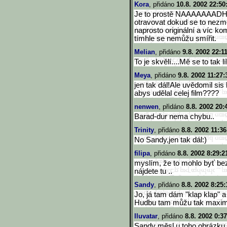
Kora
, přidáno
10.8. 2002 22:50
Je to prostě NAAAAAAADHER
otravovat dokud se to nezmě
naprosto originální a víc ko
tímhle se nemůžu smířit.
Melian
, přidáno
9.8. 2002 22:1
To je skvělí....Mě se to tak líbííí
Meya
, přidáno
9.8. 2002 11:27:
jen tak dál!Ale uvědomil sis
abys udělal celej film????
nenwen
, přidáno
8.8. 2002 20:
Barad-dur nema chybu..
Trinity
, přidáno
8.8. 2002 11:36
No Sandy,jen tak dál:)
filipa
, přidáno
8.8. 2002 8:29:2
myslím, že to mohlo byť bez
nájdete tu ..
Sandy
, přidáno
8.8. 2002 8:25:
Jo, já tam dám "klap klap" a 
Hudbu tam můžu tak maximál
Iluvatar
, přidáno
8.8. 2002 0:3
Sandy měsl u toho obrázku D