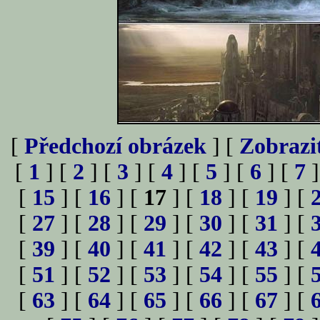
[
Předchozí obrázek
] [
Zobrazi
[
1
] [
2
] [
3
] [
4
] [
5
] [
6
] [
7
]
[
15
] [
16
] [
17
] [
18
] [
19
] [
[
27
] [
28
] [
29
] [
30
] [
31
] [
[
39
] [
40
] [
41
] [
42
] [
43
] [
[
51
] [
52
] [
53
] [
54
] [
55
] [
[
63
] [
64
] [
65
] [
66
] [
67
] [