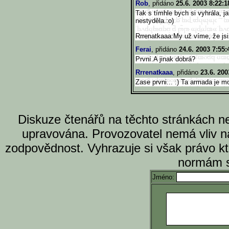
Rob
, přidáno
25.6. 2003 8:22:1
Tak s tímhle bych si vyhrála, j
nestyděla.:o)
Rrrenatkaaa:My už víme, že jsi
Ferai
, přidáno
24.6. 2003 7:55:
První.A jinak dobrá?
Rrrenatkaaa
, přidáno
23.6. 200
Zase prvni... :) Ta armada je 
Diskuze čtenářů na těchto stránkách n
upravována. Provozovatel nemá vliv n
zodpovědnost. Vyhrazuje si však právo k
normám s
Jméno: