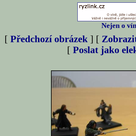
Nejen o vín
[
Předchozí obrázek
] [
Zobrazi
[
Poslat jako el