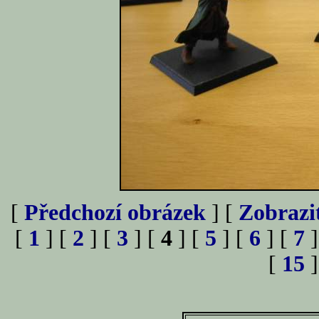
[
Předchozí obrázek
] [
Zobrazi
[
1
] [
2
] [
3
] [
4
] [
5
] [
6
] [
7
]
[
15
]