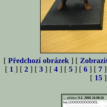
[
Předchozí obrázek
] [
Zobrazi
[
1
] [
2
] [
3
] [
4
] [
5
] [
6
] [
7
]
[
15
]
..
, přidáno
5.2. 2006 16:08:16
hej LOOOOOOOOOOOL