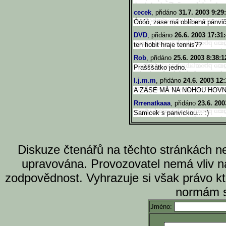
cecek
, přidáno
31.7. 2003 9:29
Óóóó, zase má oblíbená pánvič
DVD
, přidáno
26.6. 2003 17:31
ten hobit hraje tennis??
Rob
, přidáno
25.6. 2003 8:38:1
Prašššátko jedno.
l.j.m.m
, přidáno
24.6. 2003 12:
A ZASE MÁ NA NOHOU HOV
Rrrenatkaaa
, přidáno
23.6. 200
Samicek s panvickou... :)
Diskuze čtenářů na těchto stránkách n
upravována. Provozovatel nemá vliv n
zodpovědnost. Vyhrazuje si však právo k
normám s
Jméno: