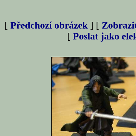
[
Předchozí obrázek
] [
Zobrazi
[
Poslat jako el