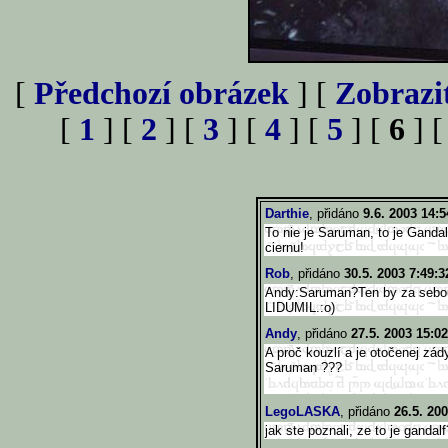
[
Předchozí obrázek
] [
Zobrazi
[
1
] [
2
] [
3
] [
4
] [
5
] [
6
] 
Darthie
, přidáno
9.6. 2003 14:5
To nie je Saruman, to je Gandal
ciernu!
Rob
, přidáno
30.5. 2003 7:49:3
Andy:Saruman?Ten by za sebou
LIDUMIL.:o)
Andy
, přidáno
27.5. 2003 15:02
A proč kouzlí a je otočenej zá
Saruman ???
LegoLASKA
, přidáno
26.5. 20
jak ste poznali, ze to je gandal