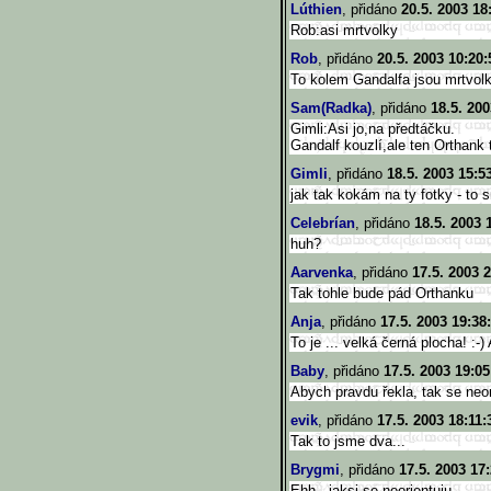
Lúthien
, přidáno
20.5. 2003 18
Rob:asi mrtvolky
Rob
, přidáno
20.5. 2003 10:20:
To kolem Gandalfa jsou mrtvol
Sam(Radka)
, přidáno
18.5. 200
Gimli:Asi jo,na předtáčku.
Gandalf kouzlí,ale ten Orthank 
Gimli
, přidáno
18.5. 2003 15:5
jak tak kokám na ty fotky - to 
Celebrían
, přidáno
18.5. 2003 
huh?
Aarvenka
, přidáno
17.5. 2003 
Tak tohle bude pád Orthanku
Anja
, přidáno
17.5. 2003 19:38
To je ... velká černá plocha! :-)
Baby
, přidáno
17.5. 2003 19:05
Abych pravdu řekla, tak se neor
evik
, přidáno
17.5. 2003 18:11:
Tak to jsme dva...
Brygmi
, přidáno
17.5. 2003 17
Ehh...jaksi se neorientuju