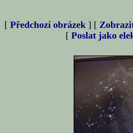
[
Předchozí obrázek
] [
Zobrazi
[
Poslat jako el