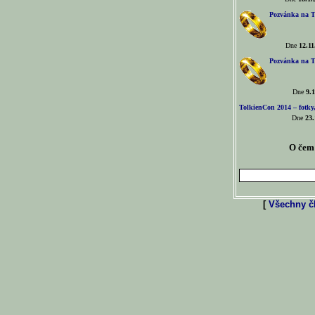
Pozvánka na T
Dne
12.11
Pozvánka na T
Dne
9.1
TolkienCon 2014 – fotky,
Dne
23.
O čem 
[
Všechny čl