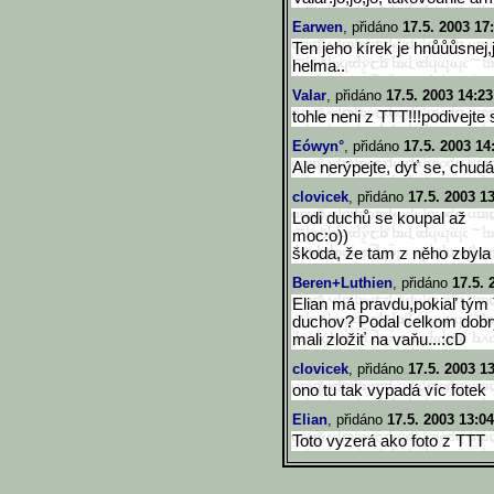
Earwen
, přidáno
17.5. 2003 17
Ten jeho kírek je hnůůůsnej,j
helma..
Valar
, přidáno
17.5. 2003 14:23
tohle neni z TTT!!!podivejte s
Eówyn°
, přidáno
17.5. 2003 14
Ale nerýpejte, dyť se, chudá
clovicek
, přidáno
17.5. 2003 1
Lodi duchů se koupal až
moc:o))
škoda, že tam z něho zbyla 
Beren+Luthien
, přidáno
17.5. 
Elian má pravdu,pokiaľ tým 
duchov? Podal celkom dobr
mali zložiť na vaňu...:cD
clovicek
, přidáno
17.5. 2003 1
ono tu tak vypadá víc fotek
Elian
, přidáno
17.5. 2003 13:04
Toto vyzerá ako foto z TTT