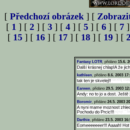
[
Předchozí obrázek
] [
Zobrazi
[
1
] [
2
] [
3
] [
4
] [
5
] [
6
] [
7
]
[
15
] [
16
] [
17
] [
18
] [
19
] [
Fantasy LOTR
, přidáno
15.6. 2
Další krásnej chlap!A že jic
kathleen
, přidáno
8.6. 2003 17
tak ten je skvelej!!
Earwen
, přidáno
29.5. 2003 12
Andy: no to jo a dost. Ještě
Boromir
, přidáno
24.5. 2003 2
A nyni mame moznost zhled
Pochodu do Prcic!!!
Darthie
, přidáno
23.5. 2003 16:
Eomeeeeeeer!!! Aaaah! Hot h