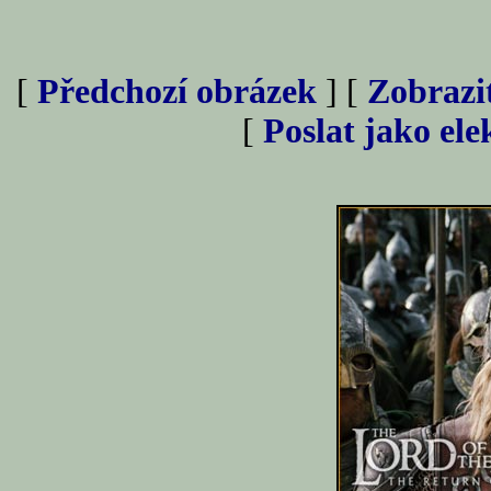
[
Předchozí obrázek
] [
Zobrazi
[
Poslat jako el