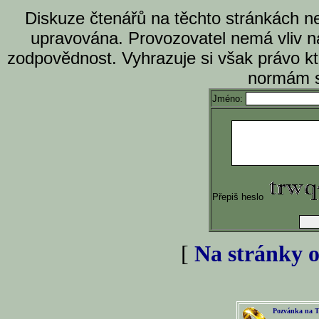
Diskuze čtenářů na těchto stránkách n
upravována. Provozovatel nemá vliv n
zodpovědnost. Vyhrazuje si však právo k
normám s
Jméno:
Přepiš heslo
[
Na stránky o
Pozvánka na T