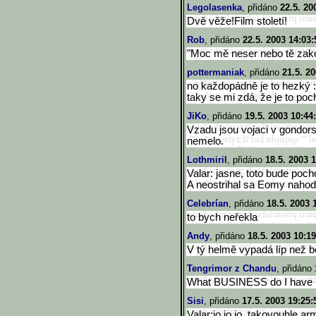
Legolasenka
, přidáno
22.5. 20
Dvě věže!Film století!
Rob
, přidáno
22.5. 2003 14:03:
"Moc mě neser nebo tě zak
pottermaniak
, přidáno
21.5. 2
no každopádně je to hezký :
taky se mi zdá, že je to po
JiKo
, přidáno
19.5. 2003 10:44
Vzadu jsou vojaci v gondors
nemelo.
Lothmiril
, přidáno
18.5. 2003 
Valar: jasne, toto bude poch
A neostrihal sa Eomy nahod
Celebrían
, přidáno
18.5. 2003 
to bych neřekla
Andy
, přidáno
18.5. 2003 10:19
V tý helmě vypadá líp než bez
Tengrimor z Chandu
, přidáno
What BUSINESS do I have 
Sisi
, přidáno
17.5. 2003 19:25:
Valar:jo,jo,jo, takovouhle 