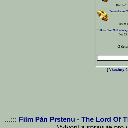
Dne
12.11
Pozvánka na T
Dne
9.1
TolkienCon 2014 – fotky,
Dne
23.
O čem 
[
Všechny čl
...:::
Film Pán Prstenu - The Lord Of 
Vytvoril a spravuje pro