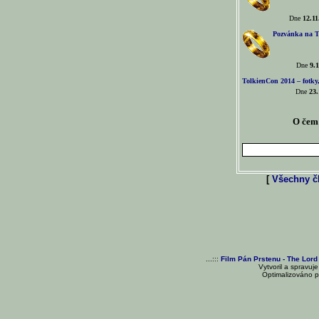
Dne
12.11
Pozvánka na T
Dne
9.1
TolkienCon 2014 – fotky,
Dne
23.
O čem 
[
Všechny čl
...:::
Film Pán Prstenu - The Lord
Vytvoril a spravuj
Optimalizováno pr