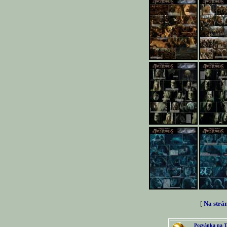
[
Na strá
Pozvánka na T