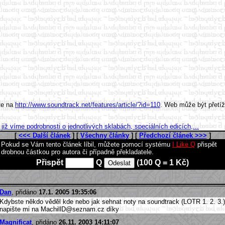
ete na
http://www.soundtrack.net/features/article/?id=110
. Web může být přetíž
již víme podrobnosti o jednotlivých sklabách, speciálních edicích,...
[
<<< Další článek
] [
Všechny články
] [
Předchozí článek >>>
]
Pokud se Vám tento článek líbil, můžete pomocí systému
I Like Q
přispět
drobnou částkou pro autora či případně překladatele.
Přispět
Q
(100 Q = 1 Kč)
Dan
, přidáno
17.1. 2005 19:35:06
Kdybste někdo věděl kde nebo jak sehnat noty na soundtrack (LOTR 1. 2. 3.)
napište mi na MachillD@seznam.cz díky
Magnificat
, přidáno
26.11. 2003 14:11:07