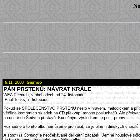
No
9.11. 2003
Gismoo
PÁN PRSTENŮ: NÁVRAT KRÁLE
WEA Records, v obchodech od 24. listopadu
-Paul Tonks, 7. listopadu
Pokud se SPOLEČENSTVO PRSTENU neslo v hravém, melodickém a příběh
většina komorních skladeb na CD překvapí mnoho posluchačů. Ale překvapí př
na cestě do Šedých přístavů. Konečným výsledkem je pocit prohry.
Rozhodně o tomto albu nemůžeme prohlásit, že je plné hrdinských chorálů,
A storm Is Coming
je neočekávaně delikátní začátek. Jemné houslové sólo
do tmy je charakteristický pro většinu alba.