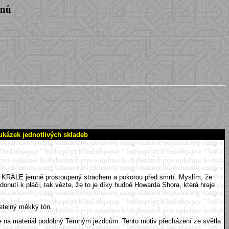
enů
kázek jednotlivých skladeb
ÁLE jemně prostoupený strachem a pokorou před smrtí. Myslím, že
onutí k pláči, tak vězte, že to je díky hudbě Howarda Shora, která hraje
etelný měkký tón.
se na materiál podobný Temným jezdcům. Tento motiv přecházení ze světla