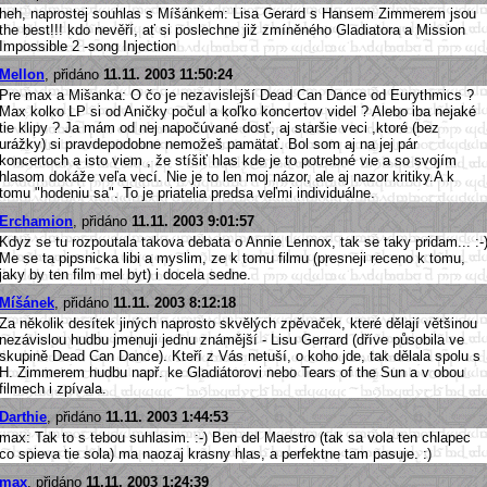
heh, naprostej souhlas s Míšánkem: Lisa Gerard s Hansem Zimmerem jsou
the best!!! kdo nevěří, ať si poslechne již zmíněného Gladiatora a Mission
Impossible 2 -song Injection
Mellon
, přidáno
11.11. 2003 11:50:24
Pre max a Mišanka: O čo je nezavislejší Dead Can Dance od Eurythmics ?
Max kolko LP si od Aničky počul a koľko koncertov videl ? Alebo iba nejaké
tie klipy ? Ja mám od nej napočúvané dosť, aj staršie veci ,ktoré (bez
urážky) si pravdepodobne nemožeš pamätať. Bol som aj na jej pár
koncertoch a isto viem , že stíšiť hlas kde je to potrebné vie a so svojím
hlasom dokáže veľa vecí. Nie je to len moj názor, ale aj nazor kritiky.A k
tomu "hodeniu sa". To je priatelia predsa veľmi individuálne.
Erchamion
, přidáno
11.11. 2003 9:01:57
Kdyz se tu rozpoutala takova debata o Annie Lennox, tak se taky pridam... :-
Me se ta pipsnicka libi a myslim, ze k tomu filmu (presneji receno k tomu,
jaky by ten film mel byt) i docela sedne.
Míšánek
, přidáno
11.11. 2003 8:12:18
Za několik desítek jiných naprosto skvělých zpěvaček, které dělají většinou
nezávislou hudbu jmenuji jednu známější - Lisu Gerrard (dříve působila ve
skupině Dead Can Dance). Kteří z Vás netuší, o koho jde, tak dělala spolu s
H. Zimmerem hudbu např. ke Gladiátorovi nebo Tears of the Sun a v obou
filmech i zpívala.
Darthie
, přidáno
11.11. 2003 1:44:53
max: Tak to s tebou suhlasim. :-) Ben del Maestro (tak sa vola ten chlapec
co spieva tie sola) ma naozaj krasny hlas, a perfektne tam pasuje. :)
max
, přidáno
11.11. 2003 1:24:39