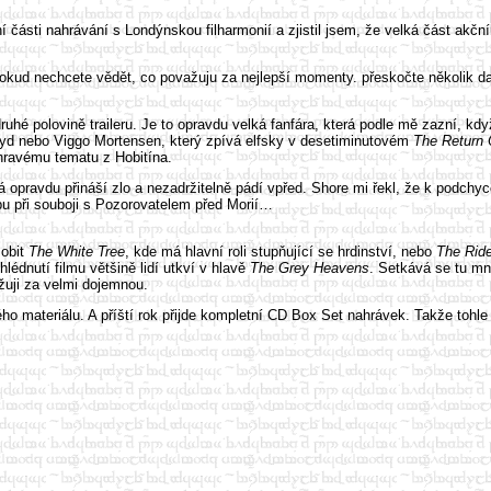
části nahrávání s Londýnskou filharmonií a zjistil jsem, že velká část akční
kud nechcete vědět, co považuju za nejlepší momenty. přeskočte několik da
é polovině traileru. Je to opravdu velká fanfára, která podle mě zazní, kd
oyd nebo Viggo Mortensen, který zpívá elfsky v desetiminutovém
The Return 
 hravému tematu z Hobitína.
rá opravdu přináší zlo a nezadržitelně pádí vpřed. Shore mi řekl, že k podch
bu při souboji s Pozorovatelem před Morií…
sobit
The White Tree
, kde má hlavní roli stupňující se hrdinství, nebo
The Ride
lédnutí filmu většině lidí utkví v hlavě
The Grey Heavens
. Setkává se tu m
žuji za velmi dojemnou.
teriálu. A příští rok přijde kompletní CD Box Set nahrávek. Takže tohle r