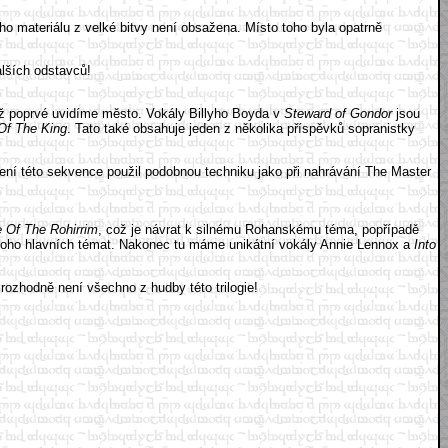
ho materiálu z velké bitvy není obsažena. Místo toho byla opatrně
lších odstavců!
yž poprvé uvidíme město. Vokály Billyho Boyda v
Steward of Gondor
jsou
Of The King
. Tato také obsahuje jeden z několika příspěvků sopranistky
ycení této sekvence použil podobnou techniku jako při nahrávání The Master
 Of The Rohirrim
, což je návrat k silnému Rohanskému téma, popřípadě
noho hlavních témat. Nakonec tu máme unikátní vokály Annie Lennox a
Into
ozhodně není všechno z hudby této trilogie!