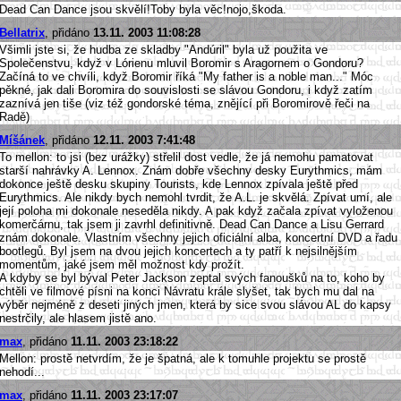
Dead Can Dance jsou skvělí!Toby byla věc!nojo,škoda.
Bellatrix
, přidáno
13.11. 2003 11:08:28
Všimli jste si, že hudba ze skladby "Andúril" byla už použita ve
Společenstvu, když v Lórienu mluvil Boromir s Aragornem o Gondoru?
Začíná to ve chvíli, když Boromir říká "My father is a noble man..." Móc
pěkné, jak dali Boromira do souvislosti se slávou Gondoru, i když zatím
zaznívá jen tiše (viz též gondorské téma, znějící při Boromirově řeči na
Radě)
Míšánek
, přidáno
12.11. 2003 7:41:48
To mellon: to jsi (bez urážky) střelil dost vedle, že já nemohu pamatovat
starší nahrávky A. Lennox. Znám dobře všechny desky Eurythmics, mám
dokonce ještě desku skupiny Tourists, kde Lennox zpívala ještě před
Eurythmics. Ale nikdy bych nemohl tvrdit, že A.L. je skvělá. Zpívat umí, ale
její poloha mi dokonale neseděla nikdy. A pak když začala zpívat vyloženou
komerčárnu, tak jsem ji zavrhl definitivně. Dead Can Dance a Lisu Gerrard
znám dokonale. Vlastním všechny jejich oficiální alba, koncertní DVD a řadu
bootlegů. Byl jsem na dvou jejich koncertech a ty patří k nejsilnějším
momentům, jaké jsem měl možnost kdy prožít.
A kdyby se byl býval Peter Jackson zeptal svých fanoušků na to, koho by
chtěli ve filmové písni na konci Návratu krále slyšet, tak bych mu dal na
výběr nejméně z deseti jiných jmen, která by sice svou slávou AL do kapsy
nestrčily, ale hlasem jistě ano.
max
, přidáno
11.11. 2003 23:18:22
Mellon: prostě netvrdím, že je špatná, ale k tomuhle projektu se prostě
nehodí...
max
, přidáno
11.11. 2003 23:17:07