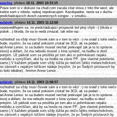
saschia
, přidáno
18.11. 2003 10:33:15
Prave som si v diskusii na chud.com zacala citat slova z Into the west, ale
kedze som v robote, radsej nepokracujem. Kazdopadne, nesie sa v duchu
predchadzajucich dvoch zaverecnych songov - v smutku...
asfaloth
, přidáno
14.11. 2003 11:12:00
ospravedlňujem sa, no predchádzajúci príspevok bol plný chýb :-( (škola v
piatok...) škoda, že sa to nedá zmazať, tak ešte raz:
rozhodnúť sa vždy musí človek sám a v tom to vězí :-) no snáď z toho niečo
bude, myslím, že sa zatiaľ pokúsim získať tie 3CD, ak sa podarí...
ad Annie Lenox: to sa budem musieť nechať prekvapiť (ak je to to správne
slovo) a dúfam, že ma nebudú musieť z kina vyniesť, na hudbu si dosť
potrpím. Už párkrát som sa pristihla pri tom ako si pohmkávam nejakú
melódiu a vymýšľam, aká by sa hodila na záver PP...(pre vlastné potešenie,
samo.) V každom prípade som vždy túžila po niečom ľahko melancholickom,
no zároveň s nejakým lúčikom nádeje (myslím, že po Šedých prístavoch by
to bolo ideálne)...hmmm Annie Lenox...
asfaloth
, přidáno
14.11. 2003 11:08:57
rozhodnúť sa vždy musí človek sám a v tom to vězí :-) no snáď z toho niečo
bude, myslím, že sa zatiaľ pokúsim získať tie 3CD, ak sa podarí...
ad Annie Lenox: to sa budem musieť nechať prekvapiť (ak je to to správne
lovo) a dúfam, že ma nebudú musieť z kina vyniesť, na hudbu si dosť
potrpím. Už párkrát som sa pristihla pri tom ako si pohmkávam nejakú
melódiu a vymíšľam, aká by sa hosila na záver PP...(pre vlastné potešenie,
samo.) V každom prípade som vždy túžila po niečo ľahko melancholickom,
no zároveň s nejakým lúčilom nádeje (myslím, že po Šedých prístavoch by