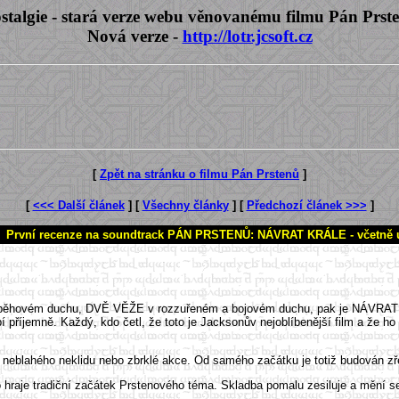
stalgie - stará verze webu věnovanému filmu Pán Prst
Nová verze -
http://lotr.jcsoft.cz
[
Zpět na stránku o filmu Pán Prstenů
]
[
<<< Další článek
] [
Všechny články
] [
Předchozí článek >>>
]
První recenze na soundtrack PÁN PRSTENŮ: NÁVRAT KRÁLE - včetně u
ovém duchu, DVĚ VĚŽE v rozzuřeném a bojovém duchu, pak je NÁVRAT KR
íjemně. Každý, kdo četl, že toto je Jacksonův nejoblíbenější film a že ho d
 neblahého neklidu nebo zbrklé akce. Od samého začátku je totiž budován zř
 hraje tradiční začátek Prstenového téma. Skladba pomalu zesiluje a mění 