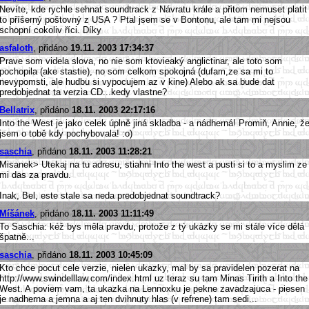
Nevíte, kde rychle sehnat soundtrack z Návratu krále a přitom nemuset platit
to příšerný poštovný z USA ? Ptal jsem se v Bontonu, ale tam mi nejsou
schopní cokoliv říci. Díky
asfaloth
, přidáno
19.11. 2003 17:34:37
Prave som videla slova, no nie som ktovieaký anglictinar, ale toto som
pochopila (ake stastie), no som celkom spokojná (dufam,ze sa mi to
nevypomsti, ale hudbu si vypocujem az v kine) Alebo ak sa bude dat
predobjednat ta verzia CD...kedy vlastne?
Bellatrix
, přidáno
18.11. 2003 22:17:16
Into the West je jako celek úplně jiná skladba - a nádherná! Promiň, Annie, ž
jsem o tobě kdy pochybovala! :o)
saschia
, přidáno
18.11. 2003 11:28:21
Misanek> Utekaj na tu adresu, stiahni Into the west a pusti si to a myslim ze
mi das za pravdu.
Inak, Bel, este stale sa neda predobjednat soundtrack?
Míšánek
, přidáno
18.11. 2003 11:11:49
To Saschia: kéž bys měla pravdu, protože z tý ukázky se mi stále více dělá
špatně...
saschia
, přidáno
18.11. 2003 10:45:09
Kto chce pocut cele verzie, nielen ukazky, mal by sa pravidelen pozerat na
http://www.swindelllaw.com/index.html uz teraz su tam Minas Tirith a Into the
West. A poviem vam, ta ukazka na Lennoxku je pekne zavadzajuca - piesen
je nadherna a jemna a aj ten dvihnuty hlas (v refrene) tam sedi...