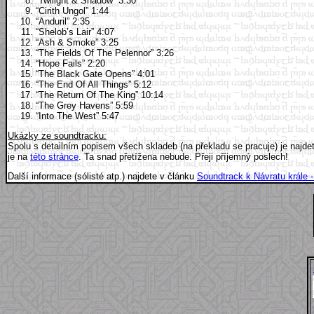
“Twilight & Shadow” 3:30
“Cirith Ungol” 1:44
“Anduril” 2:35
“Shelob’s Lair” 4:07
“Ash & Smoke” 3:25
“The Fields Of The Pelennor” 3:26
“Hope Fails” 2:20
“The Black Gate Opens” 4:01
“The End Of All Things” 5:12
“The Return Of The King” 10:14
“The Grey Havens” 5:59
“Into The West” 5:47
Ukázky ze soundtracku:
Spolu s detailním popisem všech skladeb (na překladu se pracuje) je najd
je na
této stránce
. Ta snad přetížena nebude. Přeji příjemný poslech!
Další informace (sólisté atp.) najdete v článku
Soundtrack k Návratu krále - 