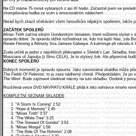
Na CD máme 75 minut vybraných z asi tří hodin. Zúčastnil jsem se poslední 
zkompilována hudba ze scén s emocionálním nádechem.
Nerad bych zkazil očekávání všem fanouškům nějakým spoilerem, takže po
ZAČÁTEK SPOILERŮ
Minas Tirith
začíná silným Gondorským tématem, které můžeme slyšet v druh
opravdu dobré. Je opravdu těžké rozhodnout se, kdo má lepší hlas, zda B
Renée Fleming a flétnisty Sira Jamese Galwaye. A kulminuje při návratu k
Zcela určitě je jedno z největších překvapení v
Shelob’s Lair
. Skladba, kte
Musicians of Jajouka (z filmu CELA). Je to stylový šok. Ale připomíná hud
KONEC SPOILERŮ
Dobrých momentů je opravdu spousta. Jako samostatná skaldba může pů
The Fields Of Pelennor
, to je zase nádherný chorál. Předpokládám, že po sh
The West
. Bude zajímavé sledovat názory na tuto skladbu. Osobně ji pova
Rozšířená verze DVD NÁVRATU KRÁLE přidá k této nahrávce mnoho nového ma
KOMPLETNÍ SEZNAM SKLADEB
:
"A Storm Is Coming” 2:52
“Hope & Memory” 1:45
“Minas Tirith” 3:37
“The White Tree” 3:25
“The Steward Of Gondor” 3:53
“Minas Morgul” 1:58
“The Ride Of The Rohirrim” 2:08