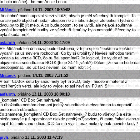
to bolo ideálne)...hmmm Annie Lenox...
Míšánek
, přidáno
14.11. 2003 10:30:08
Já osobně budu kupovat verzi v kůži, abych je měl všechny tři komplet. Ta
se ale ještě objednat nedá - alespoň ne z mého zdroje, ale během týdne či
dvou by to již jít mělo. A co bude potom, to se uvidí, ale nějaké souhrnné
vydání komplet celé hudby ze všech tří filmů by bylo nasnadě. Přece by to
byla škoda, ne?
asfaloth
, přidáno
14.11. 2003 10:17:09
RE:Míšánek:len či naozaj bude dostupná, v tejto spleti "lepších a lepších
vydaní" sa už neviem rozhodnúť. Čo by si urobil ty? Nevieš náhodou terím
vydania tej verzie 3CD, čo tu Bel spomínal? Je logické, že vyjde až po
objavení sa soundtracku ROTK (to je 24.11.,však?) Dúfam, že sa to bude dať
predobjednať...no už fakt neviem, čo mám robiť :-(
Míšánek
, přidáno
14.11. 2003 7:31:52
V tom CDBox setu by snad měly být tři 2CD, tedy i hudební materiál z
rozšířených verzí, ale kdy to vyjde, to asi neví ani PJ ani SH.
asfaloth
, přidáno
13.11. 2003 18:00:10
_kompletní CD Box Set nahrávek_
ja úbožiatko nemám dom ani jediný soundtrack a chystám sa to napraviť.
preto malá otázočka:
čo znamená_kompletní CD Box Set nahrávek_? budú to všetky 3 a ešte
niečo navyše (už spomínané niekde predtým?)neviem, či mám čakať alebo s
kúpiť tú limitovanú edíciu 3CD čo má vyjsť teraz niekedy.inak neviete kedy?
pivli
, přidáno
13.11. 2003 11:47:19