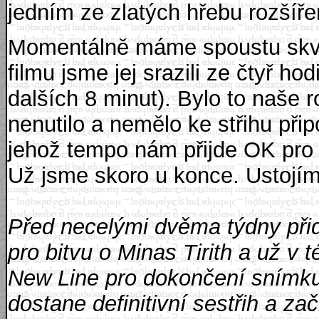
jedním ze zlatých hřebu rozšíře
Momentálně máme spoustu skvě
filmu jsme jej srazili ze čtyř hod
dalších 8 minut). Bylo to naše 
nenutilo a nemělo ke střihu př
jehož tempo nám přijde OK pro
Už jsme skoro u konce. Ustojí
Před necelými dvěma týdny přid
pro bitvu o Minas Tirith a už v 
New Line pro dokončení snímku.
dostane definitivní sestřih a za