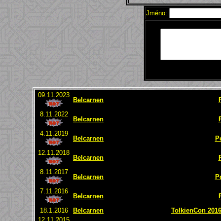
Jméno:
09.11.2023
Belcarnen
8.11.2022
Belcarnen
4.11.2019
Belcarnen
P
12.11.2018
Belcarnen
8.11.2017
Belcarnen
P
7.11.2016
Belcarnen
18.1.2016
Belcarnen
TolkienCon 2016 
12.11.2015