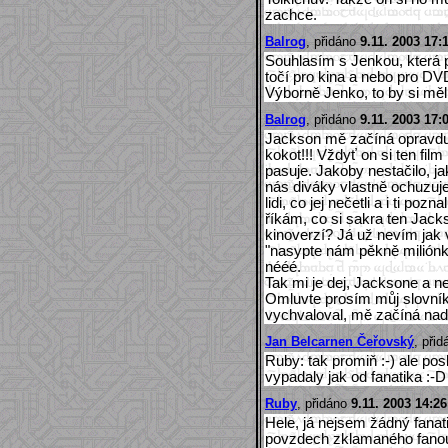
zachce.
Balrog
, přidáno
9.11. 2003 17:
Souhlasím s Jenkou, která pí
točí pro kina a nebo pro DV
Výborně Jenko, to by si mě
Balrog
, přidáno
9.11. 2003 17:
Jackson mě začíná opravdu 
kokot!!! Vždyť on si ten fi
pasuje. Jakoby nestačilo, ja
nás diváky vlastně ochuzuje
lidi, co jej nečetli a i ti po
říkám, co si sakra ten Jack
kinoverzí? Já už nevím jak v
"nasypte nám pěkně miliónk
nééé.
Tak mi je dej, Jacksone a ne
Omluvte prosím můj slovník
vychvaloval, mě začíná nad
Jan Belcarnen Čeřovský
, při
Ruby: tak promiň :-) ale pos
vypadaly jak od fanatika :-D
Ruby
, přidáno
9.11. 2003 14:26
Hele, já nejsem žádný fanati
povzdech zklamaného fanoušk