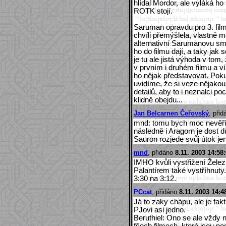
hlídal Mordor, ale vyláká ho
ROTK stojí.
Saruman opravdu pro 3. fil
chvíli přemýšlela, vlastně 
alternativní Sarumanovu smr
ho do filmu dají, a taky jak s
je tu ale jistá výhoda v tom
v prvním i druhém filmu a v
ho nějak představovat. Poku
uvidíme, že si veze nějakou 
detailů, aby to i neznalci p
klidně obejdu...
Jan Belcarnen Čeřovský
, při
mnd: tomu bych moc nevěřil.
následně i Aragorn je dost d
Sauron rozjede svůj útok jen 
mnd
, přidáno
8.11. 2003 14:58
IMHO kvůli vystřižení Žel
Palantírem také vystříhnut
3:30 na 3:12.
PCcat
, přidáno
8.11. 2003 14:4
Já to zaky chápu, ale je fak
PJovi asi jedno.
Beruthiel: Ono se ale vždy n
fšech filmech, které jsou pod