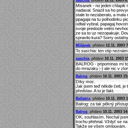
saschia
, přidáno
12.11. 2003 8
Misanek - no jeden chlapik 
nadaval. Snazil sa ho prevyc
stale to nezaberalo, a mala
ppagaja na tu polhodinku pi
odtial vybral, papagaj hovor
svoje predosle velmi nevhod
ze sa to uz nezopakuje. Dov
spravilo kura? Sorry ostatn
Míšánek
, přidáno
12.11. 2003 7
To saschia: ten vtip neznám,
saschia
, přidáno
10.11. 2003 1
BALROG - pripominas mi toho
do mrazaku ;-) ale nic v zlo
Balrog
, přidáno
10.11. 2003 15
Díky moc.
Jak jsem teď někde četl, je 
představ. A to je fakt.
Bellatrix
, přidáno
10.11. 2003 
Balrog: za tak pěkný přístup
Balrog
, přidáno
10.11. 2003 14
OK, souhlasím. Nechal jsem
trochu přehnal. Vždyť se na
Takže se všem omlouvám.