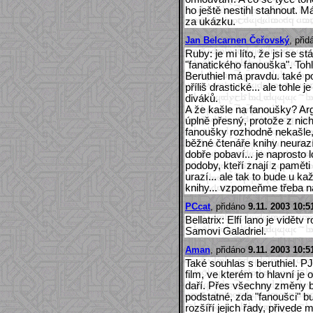
ho ještě nestihl stahnout. 
za ukázku.
Jan Belcarnen Čeřovský
, při
Ruby: je mi líto, že jsi se s
"fanatického fanouška". Toh
Beruthiel má pravdu. také p
příliš drastické... ale tohle 
diváků.
A že kašle na fanoušky? Ar
úplně přesný, protože z nic
fanoušky rozhodně nekašle, 
běžné čtenáře knihy neurazí
dobře pobaví... je naprosto 
podoby, kteří znají z paměti
urazí... ale tak to bude u 
knihy... vzpomeňme třeba n
PCcat
, přidáno
9.11. 2003 10:5
Bellatrix: Elfí lano je vidě
Samovi Galadriel.
Aman
, přidáno
9.11. 2003 10:5
Také souhlas s beruthiel. P
film, ve kterém to hlavní je
daří. Přes všechny změny bu
podstatné, zda "fanoušci" bu
rozšíří jejich řady, přivede