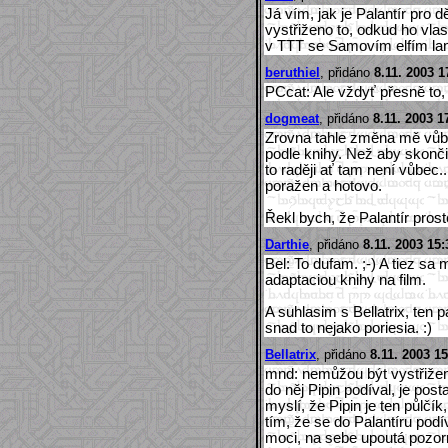
Já vím, jak je Palantír pro d
vystřiženo to, odkud ho vlas
v TTT se Samovím elfím lan
beruthiel
, přidáno
8.11. 2003 1
PCcat: Ale vždyť přesně to
dogmeat
, přidáno
8.11. 2003 1
Zrovna tahle změna mě vůbe
podle knihy. Než aby skonč
to raději ať tam není vůbec
poražen a hotovo.
Řekl bych, že Palantír pros
Darthie
, přidáno
8.11. 2003 15:
Bel: To dufam. ;-) A tiez sa m
adaptaciou knihy na film.
A suhlasim s Bellatrix, ten p
snad to nejako poriesia. :)
Bellatrix
, přidáno
8.11. 2003 15
mnd: nemůžou být vystřiženy
do něj Pipin podíval, je post
myslí, že Pipin je ten půlčí
tím, že se do Palantíru pod
moci, na sebe upoutá pozor