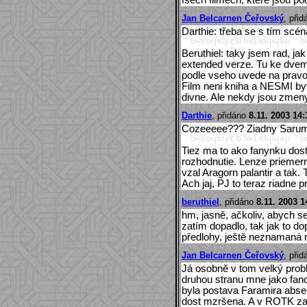
Jan Belcarnen Čeřovský
, při
Darthie: třeba se s tím scén
Beruthiel: taky jsem rad, ja
extended verze. Tu ke dvema
podle vseho uvede na pravou
Film neni kniha a NESMI byt
divne. Ale nekdy jsou zmen
Darthie
, přidáno
8.11. 2003 14:
Cozeeeee??? Ziadny Saru
Tiez ma to ako fanynku dost 
rozhodnutie. Lenze priemer
vzal Aragorn palantir a tak. 
Ach jaj, PJ to teraz riadne pr
beruthiel
, přidáno
8.11. 2003 1
hm, jasně, ačkoliv, abych se
zatím dopadlo, tak jak to d
předlohy, ještě neznamaná nat
Jan Belcarnen Čeřovský
, při
Já osobně v tom velký probl
druhou stranu mne jako fano
byla postava Faramira abs
dost mzršena. A v ROTK zase