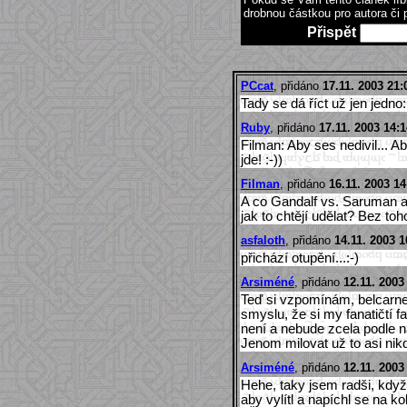
drobnou částkou pro autora či 
Přispět
PCcat
, přidáno
17.11. 2003 21:
Tady se dá říct už jen jedn
Ruby
, přidáno
17.11. 2003 14:1
Filman: Aby ses nedivil... Aby
jde! :-))
Filman
, přidáno
16.11. 2003 14
A co Gandalf vs. Saruman 
jak to chtějí udělat? Bez t
asfaloth
, přidáno
14.11. 2003 1
přichází otupění...:-)
Arsiméné
, přidáno
12.11. 2003
Teď si vzpomínám, belcarne
smyslu, že si my fanatičtí 
není a nebude zcela podle n
Jenom milovat už to asi nik
Arsiméné
, přidáno
12.11. 2003
Hehe, taky jsem radši, kd
aby vylítl a napíchl se na 