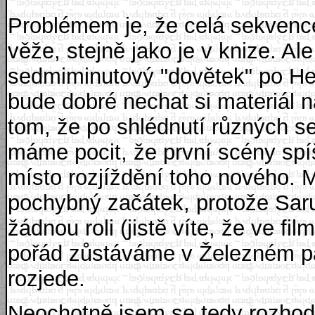
Problémem je, že celá sekvenc
věže, stejně jako je v knize. Al
sedmiminutový "dovětek" po Hel
bude dobré nechat si materiál n
tom, že po shlédnutí různých s
máme pocit, že první scény spí
místo rozjíždění toho nového.
pochybný začátek, protože Sar
žádnou roli (jistě víte, že ve f
pořád zůstáváme v Železném p
rozjede.
Neochotně jsem se tedy rozhod