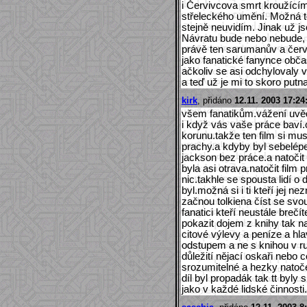
i Červivcova smrt kroužící
střeleckého umění. Možná to
stejně neuvidím. Jinak už j
Návratu bude nebo nebude, p
právě ten sarumanův a červ
jako fanatické fanynce obča
ačkoliv se asi odchylovaly 
a teď už je mi to skoro put
kirk
, přidáno
12.11. 2003 17:24
všem fanatikům.vážení uvěd
i když vás vaše práce baví.
korunu.takže ten film si mus
prachy.a kdyby byl sebelépe
jackson bez práce.a natočit 
byla asi otrava.natočit film 
nic.takhle se spousta lidí o
byl.možná si i ti kteří jej ne
začnou tolkiena číst se svou
fanatici kteří neustále brečí
pokazit dojem z knihy tak na 
citové výlevy a peníze a hl
odstupem a ne s knihou v ru
důležití nějací oskaři nebo ce
srozumitelné a hezky natoče
díl byl propadák tak tt byly 
jako v každé lidské činnosti.