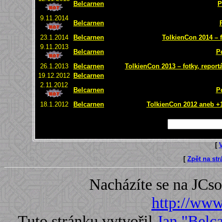
Belcarnen
P
9.11.2014
Belcarnen
23.1.2014
Belcarnen
TolkienCon 2014 – f
9.11.2013
Belcarnen
P
26.1.2013
Belcarnen
TolkienCon 2013 – fotky, report
19.12.2012
Belcarnen
2.11.2012
Belcarnen
P
18.1.2012
Belcarnen
TolkienCon 2012 aneb +1 
[
[
Zpět na st
Nacházíte se na JC
http://www.
Tuto stránku vytvořil
Jan "Belc