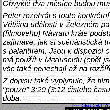
Obvyklé dva měsíce budou muse
Peter rozehrál s touto konkrétn
Většina událostí v Železném pa
(filmového) Návratu krále podst
zajímavé, jak si scénáristická 
s palantírem. Jsou k dispozici ob
má použít v Meduseldu (opět jsou
vše také nenechají až na rozšíř
Z dopisu také vyplynulo, že film
"pouze" 3:20 (3:12 čistého času 
doba.
[
<<< Další článek
] [
Vše
Pokud se Vám tento článek lí