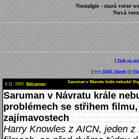
Nostalgie - stará verze
Nová verz
[
Zpět na st
[
<<< Další článek
] [
Vše
Saruman v Návratu krále nebude! Dop
8.11. 2003
Belcarnen
Saruman v Návratu krále neb
problémech se střihem filmu, 
zajímavostech
Harry Knowles z AICN, jeden z 