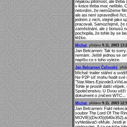
nějakou pitomost, ale třeba 
v knize třeba moc nelíbilo. 
netvrdím, že nemůžeme film 
ale asi není spravedlivé říc
jedním z nich, stejně jako sp
pracovali. Samozřejmě, že n
zaměstnání, ale z bonusů 
pochopila, že tohle by se b
těžko.
Michal
, přidáno
9.11. 2003 13:
Jan Belcarnen: Tak to sorr
nemám. Ještě jednou se oml
napíšu co s toho vyleze.
Jan Belcarnen Čeřovský
, při
Michal: trailer stáhní a uvidíš
Ne P2P síť mohu hodit své
"Star.Wars.Epizode3.xVid.av
Tohle je prostě další vtípek,
Společenstvu. U Dvou věží b
dokument o zničení WTC...
Michal
, přidáno
9.11. 2003 12:
Jan Belcarnen: Fakt nekecá
soubor The Lord Of The Ring
MOVIE)(DivX5)(640x352).av
vyhledávači eMule. Jestli je
omlouvám. A co se týče toho