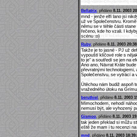
Bellatrix
, přidáno
8.11. 2003 20
mnd - jenže elfí lano jsi nik
už ve Společenstvu. Kromě t
němu se v téhle části stane
řečeno, kde ho vzali. I kdyb
scénu :o)
Ruby
, přidáno
8.11. 2003 20:38
Takže je to jasné - PJ už de
vypouští klíčové role s něja
to je" a soutředí se jen na efe
Ano ano, Návrat Krále bude
převratnými technologiemi, 
Společenstvu, se vytrácí a v
Útěchou nám budiž aspoň t
vražedného útoku na Grímu
beruthiel
, přidáno
8.11. 2003 1
Mimochodem, nehodí náhodo
nemusí být, ale vyhozený pa
Gismoo
, přidáno
8.11. 2003 19
tak jeden překlad si můžu st
eště že mam i tu recenzi na
mnd
, přidáno
8.11. 2003 18:39