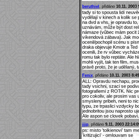
beruthiel
, přidáno
10.11. 2003 
tady si to spousta lidí neuvě
vydělají v kinech a kolik s
na dvd a vhs, je opravdu to
uznávám, může být dost rel
námaze (vůbec mám pocit že 
víkendová zábava). Jak moc,
ocenil/pochopil scénu s pís
draka objevuje Kmotr a Ted 
ocenili, že rv vůbec vycháze
romu tak bylo reptáte. Ale 
mohli vyjít, tak ten film, musel
právě proto, že je udělaný, t
Fenix
, přidáno
10.11. 2003 8:4
ALL: Opravdu nechapu, proc 
tady vsichni, szaci se podi
fotografiemi z ROTK. Nic p
pro cokoliv, ale prosim vas 
smysleny pribeh, neni to ni
typu, ze trpaslici vzdycky b
jednobritou jsou naprosto uje
Ale aspon se clovek pobavi.
jjjp
, přidáno
9.11. 2003 22:14:0
ps: misto 'tolkienovi' tam mel
'kritizujici' - omlouvam se