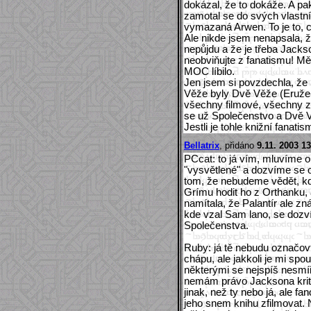
dokázal, že to dokáže. A pa
zamotal se do svých vlastní
vymazaná Arwen. To je to, co
Ale nikde jsem nenapsala, 
nepůjdu a že je třeba Jacks
neobviňujte z fanatismu!
MOC líbilo.
Jen jsem si povzdechla, že
Věže byly Dvě Věže (Eružel.
všechny filmové, všechny z
se už Společenstvo a Dvě Vě
Jestli je tohle knižní fanati
Bellatrix
, přidáno
9.11. 2003 13
PCcat: to já vím, mluvíme o 
"vysvětlené" a dozvíme se o
tom, že nebudeme vědět, kd
Grímu hodit ho z Orthanku, 
namítala, že Palantír ale z
kde vzal Sam lano, se dozv
Společenstva.
Ruby: já tě nebudu označovt
chápu, ale jakkoli je mi spou
některými se nejspíš nesmíř
nemám právo Jacksona kritiz
jinak, než ty nebo já, ale fa
jeho snem knihu zfilmovat.