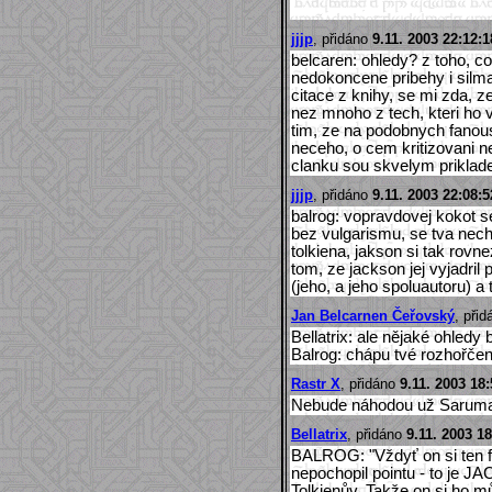
jjjp
, přidáno
9.11. 2003 22:12:1
belcaren: ohledy? z toho, c
nedokoncene pribehy i silm
citace z knihy, se mi zda, ze
nez mnoho z tech, kteri ho v
tim, ze na podobnych fanou
neceho, o cem kritizovani 
clanku sou skvelym priklad
jjjp
, přidáno
9.11. 2003 22:08:5
balrog: vopravdovej kokot ses
bez vulgarismu, se tva nech
tolkiena, jakson si tak rovn
tom, ze jackson jej vyjadril
(jeho, a jeho spoluautoru) 
Jan Belcarnen Čeřovský
, při
Bellatrix: ale nějaké ohledy 
Balrog: chápu tvé rozhořčení
Rastr X
, přidáno
9.11. 2003 18:
Nebude náhodou už Saruman
Bellatrix
, přidáno
9.11. 2003 18
BALROG: "Vždyť on si ten fil
nepochopil pointu - to je J
Tolkienův. Takže on si ho m