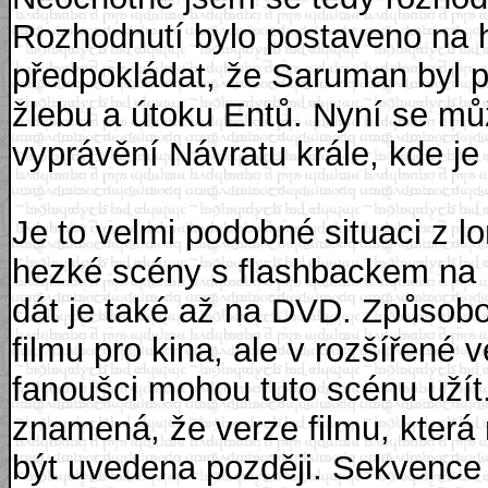
Rozhodnutí bylo postaveno na h
předpokládat, že Saruman byl 
žlebu a útoku Entů. Nyní se m
vyprávění Návratu krále, kde 
Je to velmi podobné situaci z l
hezké scény s flashbackem na 
dát je také až na DVD. Způsob
filmu pro kina, ale v rozšířené 
fanoušci mohou tuto scénu užít
znamená, že verze filmu, kter
být uvedena později. Sekvence