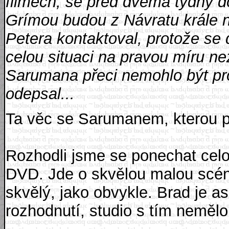
filmech, se před dvěma týdny 
Grímou budou z Návratu krále n
Petera kontaktoval, protože se
celou situaci na pravou míru ne
Sarumana přeci nemohlo být pr
odepsal...
Ta věc se Sarumanem, kterou po
Rozhodli jsme se ponechat ce
DVD. Jde o skvělou malou scénu
skvělý, jako obvykle. Brad je as
rozhodnutí, studio s tím nemělo