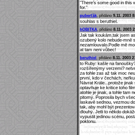
"There’s some good in this wo
for."
puberťák
, přidáno
9.11. 2003 8
souhlas s beruthiel.
hOBITKA
, přidáno
8.11. 2003 2
Jak tak koukám,tak jsem asi
ozubený kolo nebude-mně s
nezamlouvalo.Podle mě moc 
at tam neni vůbec!
beruthiel
, přidáno
8.11. 2003 2
to Ruby: kašle na fanoušky?
rozšířenýmy verzemi? netvr
za tohle zas až tak moc neut
první, kdo v čechách, neřku
Návrat Krále...protože jinak
optavňuje ke kritice toho fi
atohle je jinak, a tohle tam
pitomý. Poprosila bych všec
laskavě sednou, vezmou do 
tak, aby mohl být prezentov
dlouhý. Jetli to někdo dokáž
vypustit jedinou scénu, pos
poklonu.