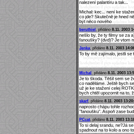
nalezení palantíru a tak...
Michal: kec... není ke staže
co jde? Skutečně je hned ně
být něco nového
beruthiel
, přidáno
8.11. 2003 1
nešlo by, že ty filmy se za 
fanoušky? (dvd)? Je vtom 
Jenka
, přidáno
8.11. 2003 14:0
To by mě zajímalo, jestli se
Michal
, přidáno
8.11. 2003 13:
Je to škoda. Těšil sem se 
co naděláme. Ještě bych se 
už je ke stažení celej ROTK
bych chtěl upozornit na to, 
skarf
, přidáno
8.11. 2003 13:20
naprosto chápu tohle rozhod
"fanoušku". Aspoň zase bud
PCcat
, přidáno
8.11. 2003 13:1
To si delaj srandu, ne?Já se
spadnout na to kolo a ono t