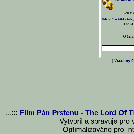
Dne
9.1
TolkienCon 2014 – fotky,
Dne
23.
O čem 
[
Všechny čl
...:::
Film Pán Prstenu - The Lord Of 
Vytvoril a spravuje pro
Optimalizováno pro Int