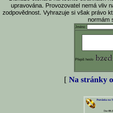
upravována. Provozovatel nemá vliv n
zodpovědnost. Vyhrazuje si však právo k
normám s
Jméno:
Přepiš heslo
[
Na stránky o
Pozvánka na T
Dne
09.1