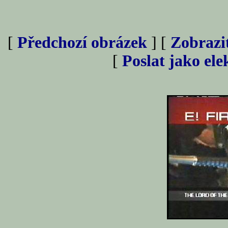
[
Předchozí obrázek
] [
Zobrazi
[
Poslat jako el