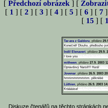
[
Předchozí obrázek
] [
Zobrazi
[
1
] [
2
] [
3
] [
4
] [
5
] [
6
] [
7
]
[
15
] [
Tar-ara z Galdoru
, přidáno
29.
Konečně! Dlouho, předlouho jsm
Indil Elenaveri
, přidáno
29.9. 
I love you
mithwen
, přidáno
27.9. 2003 1
Opravdový Narsil!!! Hurá!
Jovenar
, přidáno
26.9. 2003 20
hmmmmmmmmm..pěknééé
Lúthien
, přidáno
26.9. 2003 14
Kráááása!
Diskuze čtenářů na těchto stránkách n