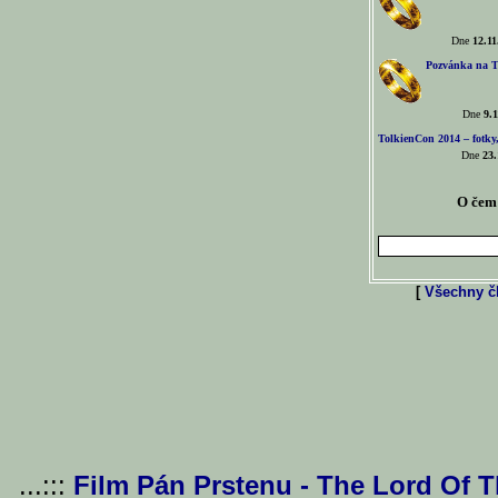
Dne
12.11
Pozvánka na T
Dne
9.1
TolkienCon 2014 – fotky,
Dne
23.
O čem 
[
Všechny čl
...:::
Film Pán Prstenu - The Lord Of 