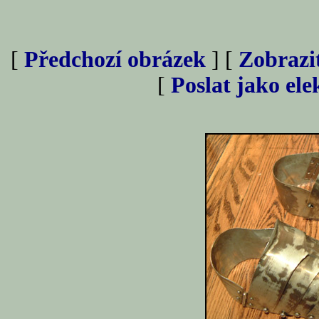
[
Předchozí obrázek
] [
Zobrazi
[
Poslat jako el