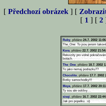
[
Předchozí obrázek
] [
Zobrazi
[
1
] [
2
Ruby
, přidáno
24.7. 2002 11:06
The_One: To jsou jenom takové 
Kora
, přidáno
22.7. 2002 21:54
Rekvizity pro volné pokračová
botách.
The_One
, přidáno
18.7. 2002 1
To jako nemaj podrazku??
Chocolito
, přidáno
17.7. 2002 
Botky samochodky!!!
Meya
, přidáno
17.7. 2002 20:11
Ty sou ale osklivy....
sisqi
, přidáno
16.7. 2002 22:44
Jak pro popelku..:o)