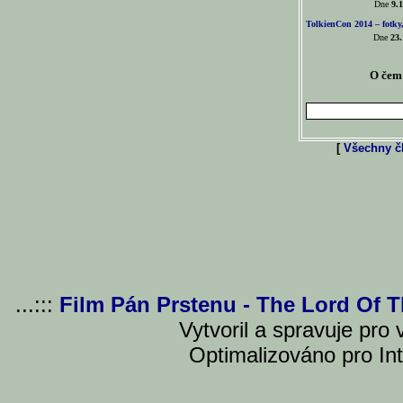
Dne
9.1
TolkienCon 2014 – fotky,
Dne
23.
O čem 
[
Všechny čl
...:::
Film Pán Prstenu - The Lord Of 
Vytvoril a spravuje pro
Optimalizováno pro Int