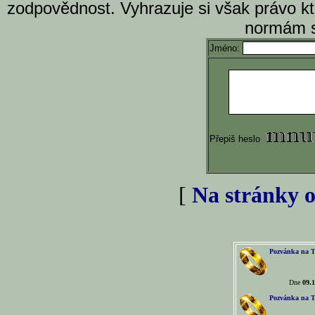
zodpovědnost. Vyhrazuje si však právo k
normám s
Jméno:
Přepiš heslo
[
Na stránky o
Pozvánka na T
Dne
09.1
Pozvánka na T