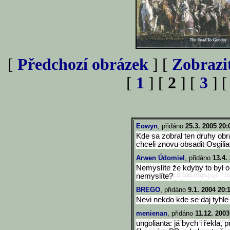
[
Předchozí obrázek
] [
Zobrazi
[
1
] [
2
] [
3
] 
Eowyn
, přidáno
25.3. 2005 20:
Kde sa zobral ten druhy obra
chceli znovu obsadit Osgilia
Arwen Údomiel
, přidáno
13.4.
Nemyslíte že kdyby to byl on
nemyslíte?
BREGO
, přidáno
9.1. 2004 20:
Nevi nekdo kde se daj tyhl
menienan
, přidáno
11.12. 2003
ungolianta: já bych i řekla, 