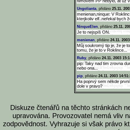
filmovém PP nebylo, at už v 
Ungolianta
, přidáno
25.11. 200
menienan,ninque: V Roklince
kterjkoliv elf..neřekal bych 
NinqueElen
, přidáno
25.11. 20
Je to nejspíš ON.
menienan
, přidáno
24.11. 2003
Můj soukromý tip je, že je 
tomu, že je to v Roklince...
Ruby
, přidáno
24.11. 2003 15:1
pip: Taky nad tim zrovna dum
nebo ona...
pip
, přidáno
24.11. 2003 14:51:
Ha poprvý sem někde první!
dole v pravo?
Diskuze čtenářů na těchto stránkách n
upravována. Provozovatel nemá vliv n
zodpovědnost. Vyhrazuje si však právo k