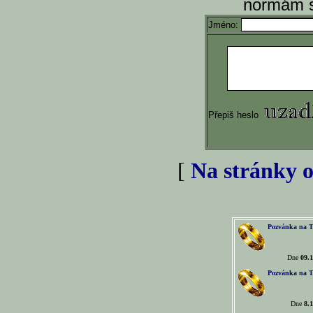
normám s
Jméno:
Přepiš heslo
[
Na stránky o
Pozvánka na T
Dne
09.1
Pozvánka na T
Dne
8.1