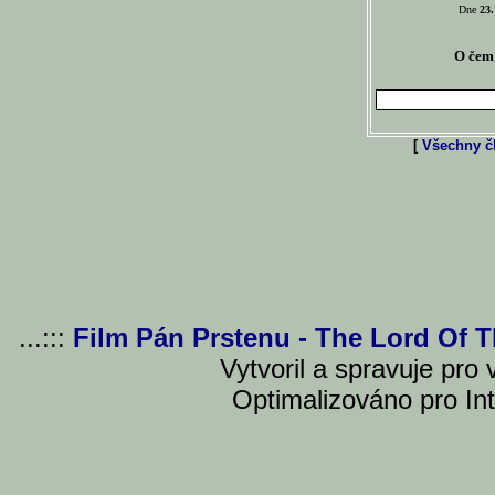
Dne
23.
O čem 
[
Všechny čl
...:::
Film Pán Prstenu - The Lord Of 
Vytvoril a spravuje pro
Optimalizováno pro Int