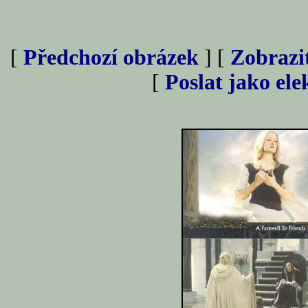
[
Předchozí obrázek
] [
Zobrazi
[
Poslat jako el