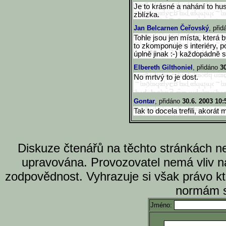
Je to krásné a nahání to hus
zblízka.
Jan Belcarnen Čeřovský
, při
Tohle jsou jen místa, která 
to zkomponuje s interiéry, p
úplně jinak :-) každopádně s
Elbereth Gilthoniel
, přidáno
30
No mrtvý to je dost.
Gontar
, přidáno
30.6. 2003 10:
Tak to docela trefili, akorát
Diskuze čtenářů na těchto stránkách n
upravována. Provozovatel nemá vliv n
zodpovědnost. Vyhrazuje si však právo k
normám s
Jméno: