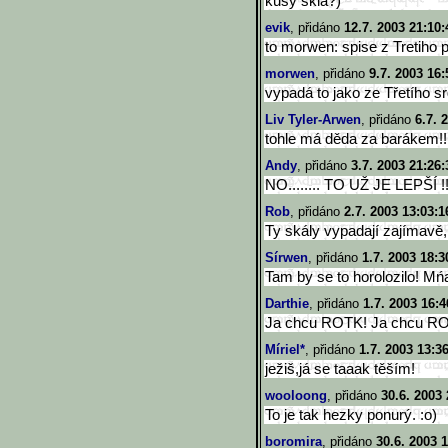
kusy skla?)
evik
, přidáno
12.7. 2003 21:10:
to morwen: spise z Tretiho p
morwen
, přidáno
9.7. 2003 16:
vypadá to jako ze Třetího s
Liv Tyler-Arwen
, přidáno
6.7. 
tohle má děda za barákem!!!!!
Andy
, přidáno
3.7. 2003 21:26:
NO........ TO UŽ JE LEPŠÍ !!!
Rob
, přidáno
2.7. 2003 13:03:1
Ty skály vypadají zajímavě, 
Sírwen
, přidáno
1.7. 2003 18:3
Tam by se to horolozilo! M
Darthie
, přidáno
1.7. 2003 16:4
Ja chcu ROTK! Ja chcu R
Míriel*
, přidáno
1.7. 2003 13:3
ježiš,já se taaak těším!
wooloong
, přidáno
30.6. 2003 
To je tak hezky ponurý. :o)
boromira
, přidáno
30.6. 2003 