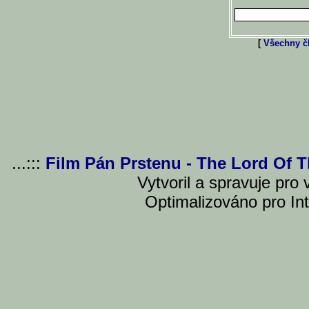
[
Všechny čl
...:::
Film Pán Prstenu - The Lord Of 
Vytvoril a spravuje pro
Optimalizováno pro Int