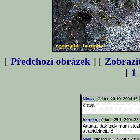
[
Předchozí obrázek
] [
Zobrazi
[
1
Ninas
, přidáno
20.10. 2004 15:
krása
hericka
, přidáno
29.1. 2004 22
Aaaaa....tak tady mam stezk
strasidelneji...:)
Nela
, přidáno
29.12. 2003 23:2