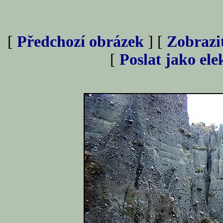
[
Předchozí obrázek
] [
Zobrazi
[
Poslat jako el