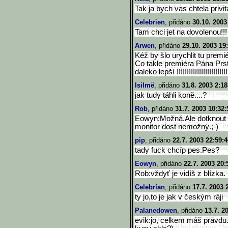
Tak ja bych vas chtela privit
Celebrien
, přidáno
30.10. 2003
Tam chci jet na dovolenou!!! 
Arwen
, přidáno
29.10. 2003 19
Kéž by šlo urychlit tu premiéru
Co takle premiéra Pána Prst
daleko lepší !!!!!!!!!!!!!!!!!!!!!!!!!
Isilmë
, přidáno
31.8. 2003 2:18
jak tudy táhli koně....?
Rob
, přidáno
31.7. 2003 10:32:
Eowyn:Možná.Ale dotknout se
monitor dost nemožný.;-)
pip
, přidáno
22.7. 2003 22:59:4
tady fuck chcíp pes.Pes?
Eowyn
, přidáno
22.7. 2003 20:
Rob:vždyť je vidíš z blízka.
Celebrían
, přidáno
17.7. 2003 
ty jo,to je jak v českým ráji
Palanedowen
, přidáno
13.7. 2
evik:jo, celkem máš pravdu.