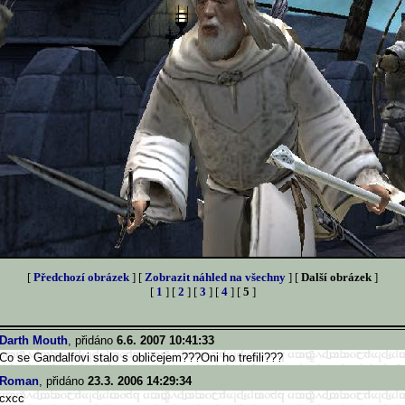
[
Předchozí obrázek
] [
Zobrazit náhled na všechny
] [
Další obrázek
]
[
1
] [
2
] [
3
] [
4
] [
5
]
Darth Mouth
, přidáno
6.6. 2007 10:41:33
Co se Gandalfovi stalo s obličejem???Oni ho trefili???
Roman
, přidáno
23.3. 2006 14:29:34
cxcc