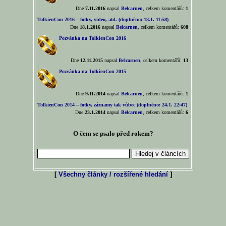
Dne
7.11.2016
napsal
Belcarnen
, celkem komentářů:
1
TolkienCon 2016 – fotky, video, atd. (doplněno: 18.1. 11:58)
Dne
18.1.2016
napsal
Belcarnen
, celkem komentářů:
608
Pozvánka na TolkienCon 2016
Dne
12.11.2015
napsal
Belcarnen
, celkem komentářů:
13
Pozvánka na TolkienCon 2015
Dne
9.11.2014
napsal
Belcarnen
, celkem komentářů:
1
TolkienCon 2014 – fotky, záznamy tak vůbec (doplněno: 24.1. 22:47)
Dne
23.1.2014
napsal
Belcarnen
, celkem komentářů:
6
O čem se psalo před rokem?
[
Všechny články / rozšířené hledání
]