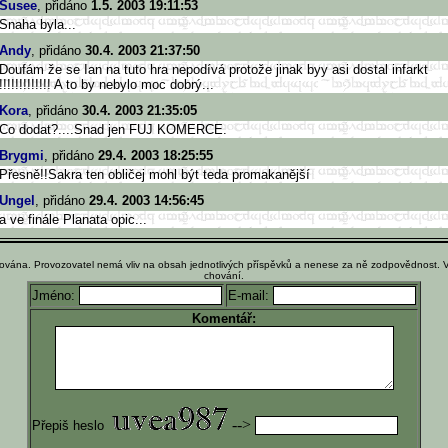
Susee
, přidáno
1.5. 2003 19:11:53
Snaha byla...
Andy
, přidáno
30.4. 2003 21:37:50
Doufám že se Ian na tuto hra nepodívá protože jinak byy asi dostal infarkt
!!!!!!!!!!!!! A to by nebylo moc dobrý...
Kora
, přidáno
30.4. 2003 21:35:05
Co dodat?....Snad jen FUJ KOMERCE.
Brygmi
, přidáno
29.4. 2003 18:25:55
Přesně!!Sakra ten obličej mohl být teda promakanější
Ungel
, přidáno
29.4. 2003 14:56:45
a ve finále Planata opic...
ována. Provozovatel nemá vliv na obsah jednotlivých příspěvků a nenese za ně zodpovědnost. 
chování.
Jméno:
E-mail:
Komentář:
-->
Přepiš heslo