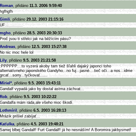
Roman
, přidáno
11.3. 2006 9:59:40
hgfhgfh
Gimli
, přidáno
29.12. 2003 21:15:16
UF...............
mgho
, přidáno
28.5. 2003 20:30:33
Proč jsou ti střelci jak na běžícím pásu?
Andreas
, přidáno
12.5. 2003 15:27:38
No nic moc hele lol
Lily
, přidáno
9.5. 2003 21:21:58
:PPPPPP....to vyzerá akoby tam tiež šľahli dajaký japonci toho
alternatívneho japonského Gandyho...no fuj...jasné....tieč oči...a nos...idme
grcať...sorry...tyčkovať......
Míriel*
, přidáno
9.5. 2003 15:43:11
Gandalf vypadá jako by dostal astma záchvat...
Rob
, přidáno
9.5. 2003 10:22:22
Gandalfa mám ráda,ale všeho moc škodí.
Lothmíril
, přidáno
6.5. 2003 16:28:13
Mrázik prišiel zabíjať...
Kaťulka
, přidáno
4.5. 2003 19:48:21
Samej blbej Gandalf! Furt Gandalf! já ho nesnáším! A Boromira jakbysmet!