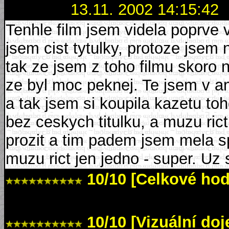
13.11. 2002 14:15:42
Tenhle film jsem videla poprve
jsem cist tytulky, protoze jsem
tak ze jsem z toho filmu skoro 
ze byl moc peknej. Te jsem v angl
a tak jsem si koupila kazetu to
bez ceskych titulku, a muzu ric
prozit a tim padem jsem mela sp
muzu rict jen jedno - super. Uz 
10/10 [Celkové ho
10/10 [Vizuální do