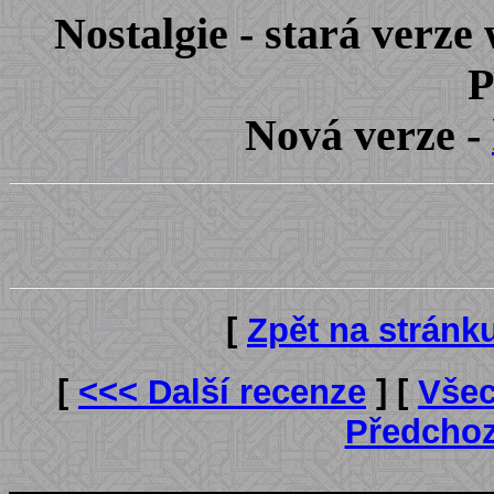
Nostalgie - stará verz
P
Nová verze -
[
Zpět na stránk
[
<<< Další recenze
] [
Všec
Předchoz