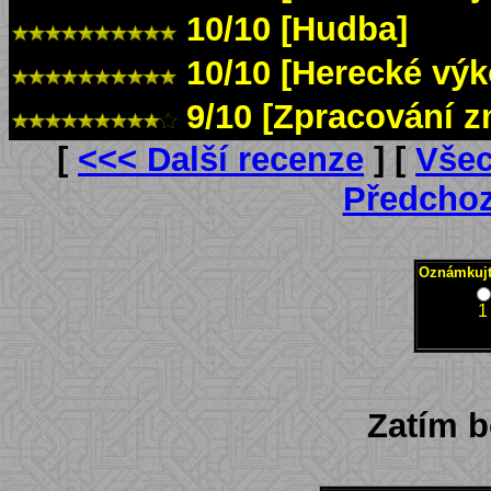
10/10 [Hudba]
10/10 [Herecké výk
9/10 [Zpracování z
[
<<< Další recenze
] [
Všec
Předchoz
Oznámkujte
1
Zatím 