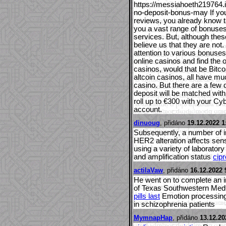
https://messiahoeth219764.
no-deposit-bonus-may If you
reviews, you already know th
you a vast range of bonuses 
services. But, although thes
believe us that they are not
attention to various bonuses
online casinos and find the 
casinos, would that be Bitco
altcoin casinos, all have muc
casino. But there are a few 
deposit will be matched wi
roll up to €300 with your C
account.
dinuoug
, přidáno
19.12.2022 1
Subsequently, a number of i
HER2 alteration affects sens
using a variety of laborato
and amplification status
cipr
actilaVaw
, přidáno
16.12.2022 
He went on to complete an i
of Texas Southwestern Medi
pills last
Emotion processing a
in schizophrenia patients
MymnapHap
, přidáno
13.12.20