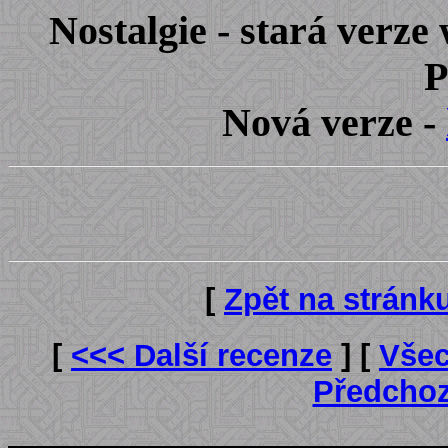
Nostalgie - stará verz
P
Nová verze -
[
Zpět na stránk
[
<<< Další recenze
] [
Všec
Předchoz