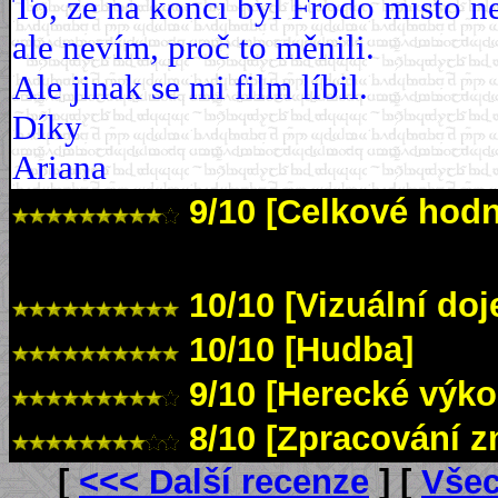
To, že na konci byl Frodo místo ne
ale nevím, proč to měnili.
Ale jinak se mi film líbil.
Díky
Ariana
9/10 [Celkové hodn
10/10 [Vizuální do
10/10 [Hudba]
9/10 [Herecké výko
8/10 [Zpracování z
[
<<< Další recenze
] [
Všec