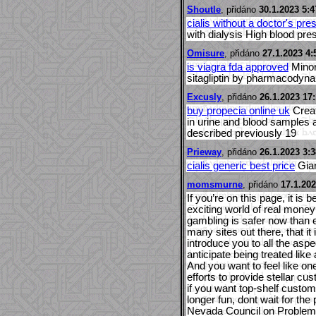
Shoutle
, přidáno
30.1.2023 5:4
cialis without a doctor's pres
with dialysis High blood pre
Omisure
, přidáno
27.1.2023 4:
is viagra fda approved
Minor
sitagliptin by pharmacodyn
Excusly
, přidáno
26.1.2023 17
buy propecia online uk
Creat
in urine and blood samples 
described previously 19
Prieway
, přidáno
26.1.2023 3:3
cialis generic best price
Gia
momsmurne
, přidáno
17.1.202
If you’re on this page, it is
exciting world of real money 
gambling is safer now than e
many sites out there, that it
introduce you to all the asp
anticipate being treated lik
And you want to feel like o
efforts to provide stellar c
if you want top-shelf custom
longer fun, dont wait for th
Nevada Council on Problem 