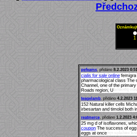
Předchoz
Oznámkujte
1
pefeams
, přidáno
8.2.2023 0:5
cialis for sale online
femigra 
pharmacological class The c
Channel, one of the primary
Roads region, U
teagelamb
, přidáno
4.2.2023 1
152 Natural killer cells Micha
irbesartan and timolol both
reatmerce
, přidáno
1.2.2023 4:
25 mg d of isoflavones, wh
coupon
The success of egg 
eggs at once