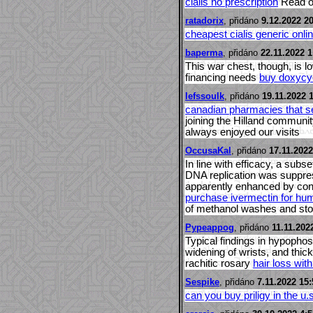
cialis no prescription
Read on
ratadorix
, přidáno
9.12.2022 20
cheapest cialis generic onli
baperma
, přidáno
22.11.2022 1
This war chest, though, is 
financing needs
buy doxycyc
lefssoulk
, přidáno
19.11.2022 
canadian pharmacies that se
joining the Hilland commun
always enjoyed our visits
OccusaKal
, přidáno
17.11.2022
In line with efficacy, a sub
DNA replication was suppre
apparently enhanced by conc
purchase ivermectin for hu
of methanol washes and sto
Pypeappog
, přidáno
11.11.202
Typical findings in hypophos
widening of wrists, and thic
rachitic rosary
hair loss wit
Sespike
, přidáno
7.11.2022 15:
can you buy priligy in the u.s