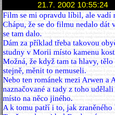
21.7. 2002 10:55:24
Film se mi opravdu líbil, ale vadí
Chápu, že se do filmu nedalo dát v
se tam dalo.
Dám za příklad třeba takovou obyč
studny v Morii místo kamenu kost
Možná, že když tam ta hlavy, tělo a
stejně, měnit to nemuseli.
Nebo ten románek mezi Arwen a Ar
naznačované a tady z toho udělali 
místo na něco jiného.
A k tomu patří i to, jak zraněného