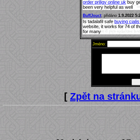
order priligy online uk
buy ge
been very helpful as well
BuffJouct
, přidáno
1.9.2022 5:
Is tadalafil safe
buying cialis
website, it works for 74 of 
for many
Jméno:
[
Zpět na stránk