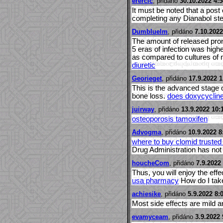
erercic
, přidáno
30.10.2022 4:5
It must be noted that a post
completing any Dianabol st
Dumbluelm
, přidáno
7.10.2022
The amount of released prom
5 eras of infection was high
as compared to cultures of
diuretic
Georieget
, přidáno
17.9.2022 1
This is the advanced stage 
bone loss.
does doxycycline
juirway
, přidáno
13.9.2022 10:
osteoporosis tamoxifen
Advogma
, přidáno
10.9.2022 8
where to buy clomid trusted 
Drug Administration has not 
houcheCom
, přidáno
7.9.2022
Thus, you will enjoy the effe
usa pharmacy
How do I tak
achiesike
, přidáno
5.9.2022 8:
Most side effects are mild a
evamyceam
, přidáno
3.9.2022 