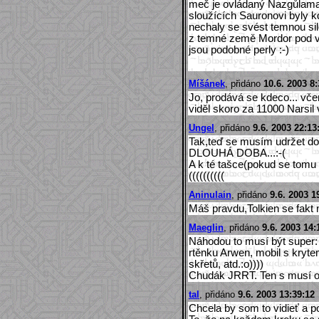
meč je ovládaný Nazgůlama
sloužících Sauronovi byly k
nechaly se svést temnou sil
z temné země Mordor pod vel
jsou podobné perly :-)
Míšánek
, přidáno
10.6. 2003 8:
Jo, prodává se kdeco... vče
viděl skoro za 11000 Narsil v
Ungel
, přidáno
9.6. 2003 22:13
Tak,teď se musím udržet 
DLOUHÁ DOBA...:-(
A k té tašce(pokud se tomu 
((((((((((
Aninulain
, přidáno
9.6. 2003 1
Máš pravdu,Tolkien se fakt
Maeglin
, přidáno
9.6. 2003 14:
Náhodou to musí být super: 
rtěnku Arwen, mobil s krytem
skřetů, atd.:o))))
Chudák JRRT. Ten s musí ob
tal
, přidáno
9.6. 2003 13:39:12
Chcela by som to vidieť a po