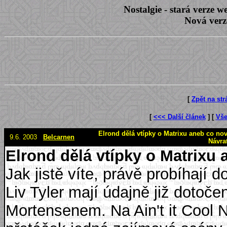
Nostalgie - stará verze
Nová verz
[
Zpět na st
[
<<< Další článek
] [
Vše
Elrond dělá vtípky o Matrixu aneb co nové
9.6. 2003
Belcarnen
Návra
Elrond dělá vtípky o Matrixu
Jak jistě víte, právě probíhají 
Liv Tyler mají údajně již dotoč
Mortensenem. Na Ain't it Cool N