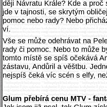
ději Návratu Krále? Kde a proč
jde v tajnosti, se skrytým oblič
pomoc nebo rady? Nebo přicház
ví.
Vše se může odehrávat na Pele
rady či pomoc. Nebo to může bý
tomto místě se spíš očekává Ar
zástavu, Andůril a věštbu. Jedn
nejspíš čeká víc scén s elfy, n
Glum přebírá cenu MTV - fant