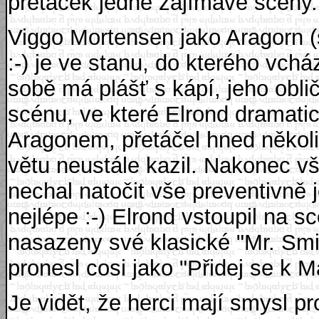
přetáček jedné zajímavé scény.
Viggo Mortensen jako Aragorn 
:-) je ve stanu, do kterého vc
sobě má plášť s kápí, jeho obli
scénu, ve které Elrond dramatic
Aragonem, přetáčel hned někol
větu neustále kazil. Nakonec vš
nechal natočit vše preventivně j
nejlépe :-) Elrond vstoupil na s
nasazeny své klasické "Mr. Smi
pronesl cosi jako "Přidej se k M
Je vidět, že herci mají smysl p