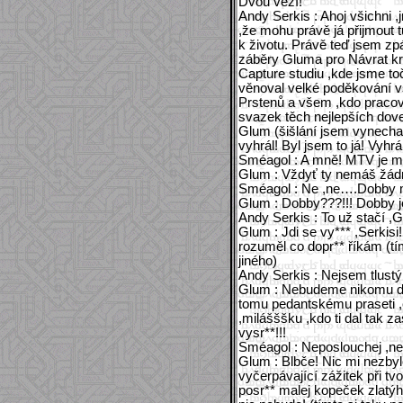
Dvou věží!
Andy Serkis : Ahoj všichni 
,že mohu právě já přijmout 
k životu. Právě teď jsem z
záběry Gluma pro Návrat krá
Capture studiu ,kde jsme to
věnoval velké poděkování
Prstenů a všem ,kdo pracov
svazek těch nejlepších dove
Glum (šišlání jsem vynechala)
vyhrál! Byl jsem to já! Vyhr
Sméagol : A mně! MTV je můj
Glum : Vždyť ty nemáš žádn
Sméagol : Ne ,ne….Dobby 
Glum : Dobby???!!! Dobby je
Andy Serkis : To už stačí ,
Glum : Jdi se vy*** ,Serkisi
rozuměl co dopr** říkám (tí
jiného)
Andy Serkis : Nejsem tlus
Glum : Nebudeme nikomu děk
tomu pedantskému praseti ,c
,milášššku ,kdo ti dal tak za
vysr**!!!
Sméagol : Neposlouchej ,ne
Glum : Blbče! Nic mi nezbylo
vyčerpávající zážitek při tvo
posr** malej kopeček zlatý