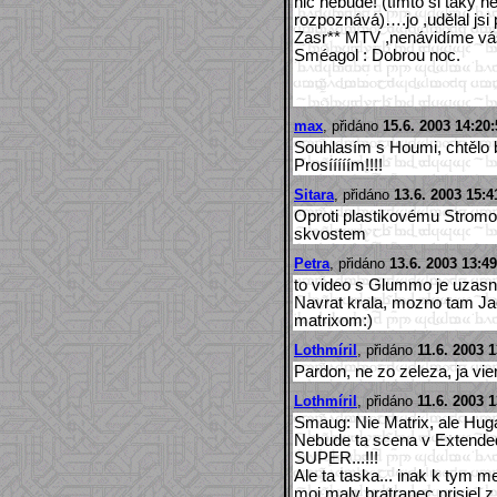
nic nebude! (tímto si taky ne
rozpoznává)….jo ,udělal jsi p
Zasr** MTV ,nenávidíme vás
Sméagol : Dobrou noc.
max
, přidáno
15.6. 2003 14:20:
Souhlasím s Houmi, chtělo b
Prosííííím!!!!
Sitara
, přidáno
13.6. 2003 15:4
Oproti plastikovému Stromo
skvostem
Petra
, přidáno
13.6. 2003 13:49
to video s Glummo je uzasne.
Navrat krala, mozno tam Ja
matrixom:)
Lothmíril
, přidáno
11.6. 2003 1
Pardon, ne zo zeleza, ja vi
Lothmíril
, přidáno
11.6. 2003 1
Smaug: Nie Matrix, ale Hug
Nebude ta scena v Extended
SUPER...!!!
Ale ta taska... inak k tym m
moj maly bratranec prisiel 