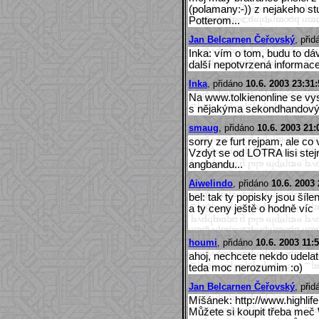
(polamany:-)) z nejakeho stu
Potterom...
Jan Belcarnen Čeřovský
, při
Inka: vím o tom, budu to dá
další nepotvrzená informace
Inka
, přidáno
10.6. 2003 23:31:
Na www.tolkienonline se vysk
s nějakýma sekondhandovým
smaug
, přidáno
10.6. 2003 21:
sorry ze furt rejpam, ale c
Vzdyt se od LOTRA lisi stej
angbandu...
Aiwelindo
, přidáno
10.6. 2003 
bel: tak ty popisky jsou šíl
a ty ceny ještě o hodně víc
houmi
, přidáno
10.6. 2003 11:
ahoj, nechcete nekdo udelat
teda moc nerozumim :o)
Jan Belcarnen Čeřovský
, při
Míšánek: http://www.highlife.
Můžete si koupit třeba meč 