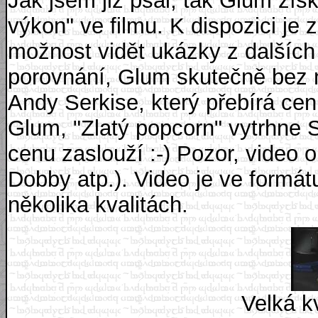
Jak jsem již psal, tak Glum získ
výkon" ve filmu. K dispozici j
možnost vidět ukázky z dalších
porovnání, Glum skutečně bez 
Andy Serkise, který přebírá ce
Glum, "Zlatý popcorn" vytrhne S
cenu zaslouží :-) Pozor, video 
Dobby atp.). Video je ve formá
několika kvalitách.
Velká kv