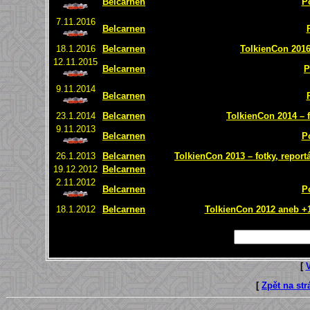
Belcarnen
P
7.11.2016
Belcarnen
18.1.2016
Belcarnen
TolkienCon 2016 
12.11.2015
Belcarnen
P
9.11.2014
Belcarnen
23.1.2014
Belcarnen
TolkienCon 2014 – f
9.11.2013
Belcarnen
P
26.1.2013
Belcarnen
TolkienCon 2013 – fotky, report
19.12.2012
Belcarnen
2.11.2012
Belcarnen
P
18.1.2012
Belcarnen
TolkienCon 2012 aneb +1 
[
[
Zpět na st