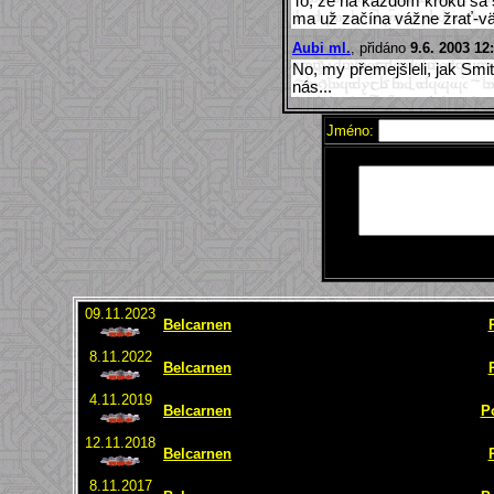
To, že na každom kroku sa
ma už začína vážne žrať-vä
Aubi ml.
, přidáno
9.6. 2003 12
No, my přemejšleli, jak Smit
nás...
Jméno:
09.11.2023
Belcarnen
8.11.2022
Belcarnen
4.11.2019
Belcarnen
P
12.11.2018
Belcarnen
8.11.2017