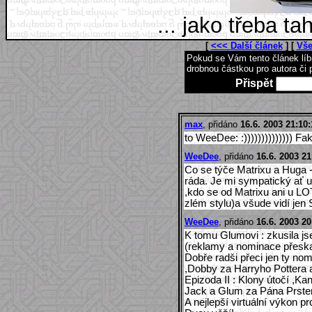
... jako třeba t
[
<<< Další článek
] [
Vše
Pokud se Vám tento článek lí
drobnou částkou pro autora či 
Přispět
max
, přidáno
16.6. 2003 21:10:
to WeeDee: :)))))))))))))) Fak
WeeDee
, přidáno
16.6. 2003 21
Co se týče Matrixu a Huga 
ráda. Je mi sympatický ať u
,kdo se od Matrixu ani u 
zlém stylu)a všude vidí jen 
WeeDee
, přidáno
16.6. 2003 20
K tomu Glumovi : zkusila jse
(reklamy a nominace přeska
Dobře radši přeci jen ty n
,Dobby za Harryho Pottera
Epizoda II : Klony útočí ,K
Jack a Glum za Pána Prste
A nejlepší virtuální výkon 