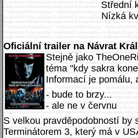
Střední k
Nízká kva
Oficiální trailer na Návrat Krá
Stejně jako TheOneR
téma "kdy sakra koneč
Informací je pomálu, a
- bude to brzy...
- ale ne v červnu
S velkou pravděpodobností by se
Terminátorem 3, který má v US