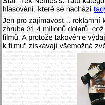
Star Trek Nemesis. Tato katego
hlasování, které se nachází
tad
Jen pro zajímavost... reklamn
zhruba 31.4 milionů dolarů, což
filmů. A protože takovéhle výdaj
k filmu" získávají všemožná zvě