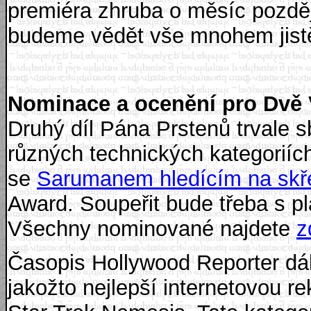
premiéra zhruba o měsíc pozdě
budeme vědět vše mnohem jistě
Nominace a ocenění pro Dvě
Druhý díl Pána Prstenů trvale 
různých technických kategoriích,
se
Sarumanem hledícím na skř
Award. Soupeřit bude třeba s 
Všechny nominované najdete
z
Časopis Hollywood Reporter dál
jakožto nejlepší internetovou r