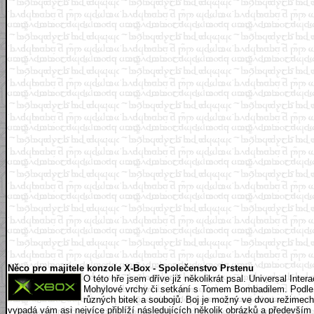
Něco pro majitele konzole X-Box - Společenstvo Prstenu
O této hře jsem dříve již několikrát psal. Universal Inte
Mohylové vrchy či setkání s Tomem Bombadilem. Podle sa
různých bitek a soubojů. Boj je možný ve dvou režimech -
vypadá vám asi nejvíce přiblíží následujících několik obrázků a především 