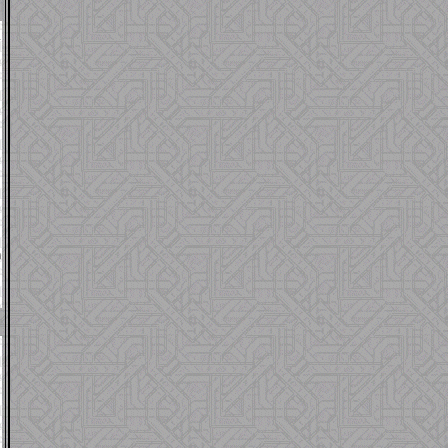
í
,
n