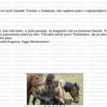
cích jezdí Gandalf. Pochází z Andalusie, kde najdeme jedno z nejkrásnějších
 Ti, kdo četli knihu, si jistě pamatují, že Aragornův kůň se jmenoval Hasufe
je pojmenován právě po něm. Původně sloužil princi Théodredovi, ale po jeho
vého pána.
aviteli Aragorna, Viggo Mortensenovi.