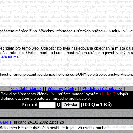
ž začátkem měsíce října. Všechny informace z různých řetězců kin mluví o 1.
stingem pro tento web. Událost tato byla následována objednáním místa dalšíh
ký čas místo je. Ovšem horší to bude s hostováním ukázek a jiných velkých s
vete na mail
.
nout v rámci prezentace domácího kina od SONY celé Společenstvo Prstenu. 
[
<<< Další článek
] [
Všechny články
] [
Předchozí článek >>>
]
Pokud se Vám tento článek líbil, můžete pomocí systému
I Like Q
přispět
drobnou částkou pro autora či případně překladatele.
Přispět
Q
(100 Q = 1 Kč)
Galois
, přidáno
24.10. 2002 21:51:25
Belcarnen Blesk: Když něco nevíš, je to jen tvá osobní hanba.