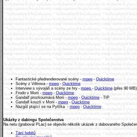
Fantastické předrenderované scény -
mpeg
-
Quicktime
Scény z Větrova -
mpeg
-
Quicktime
Interview s vývojáři a scény ze hry -
mpeg
-
Quicktime
(přes 90 MB)
Frodo v Morii -
mpeg
-
Quicktime
Gandalf prozkoumává Morii -
mpeg
-
Quicktime
- TIP
Gandalf kouzlí v Morii -
mpeg
-
Quicktime
Nazgůl ptající se na Pytlíka -
mpeg
-
Quicktime
Ukázky z dabingu Společenstva
Na netu (graboval PLac) se objevilo několik ukázek z dabovaného Společen
Tání hobitů