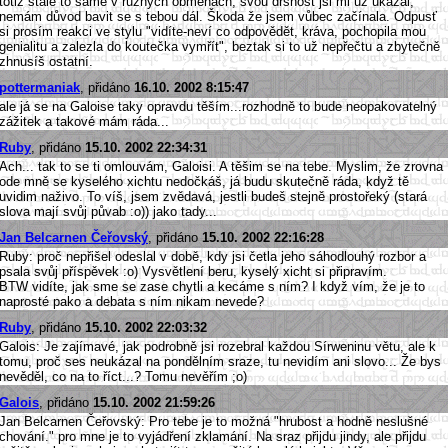
totiž stále to samé v různých obměnách, svou drsnost jsi mi už ukázal,
nemám důvod bavit se s tebou dál. Škoda že jsem vůbec začínala. Odpusť
si prosím reakci ve stylu "vidíte-neví co odpovědět, kráva, pochopila mou
genialitu a zalezla do koutečka vymřít", beztak si to už nepřečtu a zbytečně
zhnusíš ostatní.
pottermaniak
, přidáno
16.10. 2002 8:15:47
ale já se na Galoise taky opravdu těším...rozhodně to bude neopakovatelný
zážitek a takové mám ráda...
Ruby
, přidáno
15.10. 2002 22:34:31
Ach... tak to se ti omlouvám, Galoisi. A těšim se na tebe. Myslim, že zrovna
ode mně se kyselého xichtu nedočkáš, já budu skutečně ráda, když tě
uvidim naživo. To víš, jsem zvědavá, jestli budeš stejně prostořeký (stará
slova mají svůj půvab :o)) jako tady...
Jan Belcarnen Čeřovský
, přidáno
15.10. 2002 22:16:28
Ruby: proč nepřišel odeslal v době, kdy jsi četla jeho sáhodlouhý rozbor a
psala svůj příspěvek :o) Vysvětlení beru, kyselý xicht si připravím.
BTW vidíte, jak sme se zase chytli a kecáme s ním? I když vím, že je to
naprosté pako a debata s ním nikam nevede?
Ruby
, přidáno
15.10. 2002 22:03:32
Galois: Je zajímavé, jak podrobně jsi rozebral každou Sírweninu větu, ale k
tomu, proč ses neukázal na pondělním sraze, tu nevidím ani slovo... Že bys
nevěděl, co na to říct...? Tomu nevěřím ;o)
Galois
, přidáno
15.10. 2002 21:59:26
Jan Belcarnen Čeřovský: Pro tebe je to možná "hrubost a hodně neslušné
chování." pro mne je to vyjádření zklamání. Na sraz přijdu jindy, ale přijdu