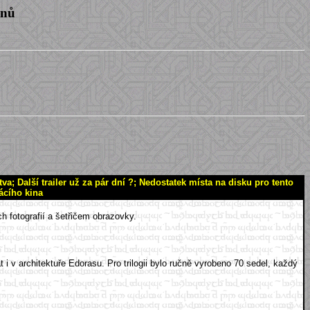
enů
; Další trailer už za pár dní ?; Nedostatek místa na disku pro tento
ácího kina
 fotografií a šetřičem obrazovky.
 v architektuře Edorasu. Pro trilogii bylo ručně vyrobeno 70 sedel, každý