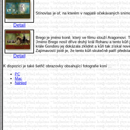
Stínovlas je oř, na kterém v napjatě očekávaných sním
Detail
Brego je jméno koně, který ve filmu slouží Aragornovi.
Jméno Brego nosil dříve druhý král Rohanu a tento kůň 
krále Gondoru jej dokázala zklidnit a kůň tak získal no
Zajímavostí jistě je, že tento kůň skutečně patří předst
Detail
K dispozici je také šetřič obrazovky obsahující fotografie koní ...
PC
Mac
Náhled