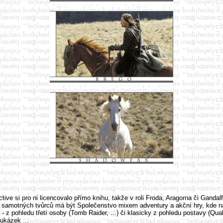
ractive si pro ni licencovalo přímo knihu, takže v roli Froda, Aragorna či Gand
motných tvůrců má být Společenstvo mixem adventury a akční hry, kde na je
 z pohledu třetí osoby (Tomb Raider, ...) či klasicky z pohledu postavy (Quak
ukázek ...