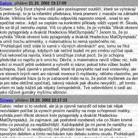
Galois
, přidáno
21.10. 2002 19:17:09
Sírwen: Svůj život zřejmě vidíš jako posloupnost soutěží, které se vyhrávají
a prohrávají, to je ta infantilní představa, která pramení z masáže na základn
škole. Většina lidí na mou otázku odpovídá naprosto stejně...snad to ani
spočítat nelze...když se zeptám na konkrétní příklady stěží vypotí tři. Škoda
že se tě již nemohu zeptat. Víš co plyne z toho, že jsi vyhrála "třikrát okresní
kolo pytagoriády a dvakrát Hradeckou MatOlympiádu"? Jenom to, že jsi
vyhrála "třikrát okresní kolo pytagoriády a dvakrát Hradeckou MatOlympiádu"
a umíš trochu aritmetiky, s matematikou to nemá společného nic.
"Prohlašuješ totiž stále to samé v různých obměnách" ano, tomu se říká
konzistentní přístup, kdybych tak nečinil budeš mi pro změnu vyčítat opak.
Tvá nekonečná naivita, která ti umožňuje získat pocit, že jsi schopna
předvídat co napíšu je k smíchu. Děvče, o matematice nevíš vůbec nic, tolik
věcí si musíš ještě uvědomit a vytvořit si názor, pokud toho vůbec budeš
schopna, žiješ zjevně v prostředí, které tě povytahlo nad své vrstevníky, ale
ve slovech tvých není ani náznak invence či myšlenky, něčeho vlastního, jen
samé otřepané fráze (a to je zatraceně málo na to, že počet myšlenek za de
je pro tebe obtížné spočítat), takový náskok pak dlouho nevydrží...při tomto
všem mi tady kážeš jak nějaký černoprdelník. Tvé sebevědomí ti sedí asi
jako růžové gumáky myšímu albínovi.
Sírwen
, přidáno
19.10. 2002 22:17:15
Galois: neber si to osobně, ale já je zjevně narozdíl od tebe tak nějak
nezvládám počítat (a vynech prosím narážky na moje schopnosti matiky,
vyhrála jsem třikrát okresní kolo pytagoriády a dvakrát Hradeckou
MatOlympiádu). Je zajímavé, jak podrobně rozebereš vše co říkám kromě
toho co považuji za nejdůležitější. Každopádně (je mi jasné že narážky na
mou "porážku" si neodpustíš) mě přestalo bavit nechat se poučovat
sprostým debilem a tímto nechávám tuto debatu svému osudu. Prohlašuješ