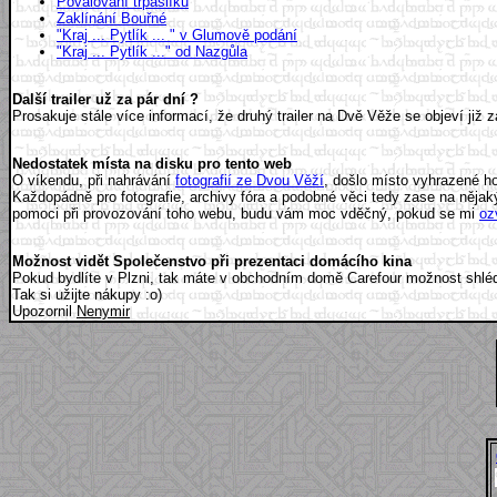
Povalování trpaslíků
Zaklínání Bouřné
"Kraj ... Pytlík ... " v Glumově podání
"Kraj ... Pytlík ..." od Nazgůla
Další trailer už za pár dní ?
Prosakuje stále více informací, že druhý trailer na Dvě Věže se objeví ji
Nedostatek místa na disku pro tento web
O víkendu, při nahrávání
fotografií ze Dvou Věží
, došlo místo vyhrazené ho
Každopádně pro fotografie, archivy fóra a podobné věci tedy zase na něja
pomoci při provozování toho webu, budu vám moc vděčný, pokud se mi
oz
Možnost vidět Společenstvo při prezentaci domácího kina
Pokud bydlíte v Plzni, tak máte v obchodním domě Carefour
možnost shléd
Tak si užijte nákupy :o)
Upozornil
Nenymir