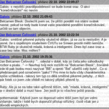
Jan Belcarnen Čeřovský
, přidáno
22.10. 2002 22:09:27
Galois: s největší pravděpodobností se bude konat sraz. O akci
"konečníkování" nic nevím ...
Galois
, přidáno
22.10. 2002 21:09:43
Belcarnen Blesk: Doslechl jsem se, že příští pondělí má státní svátek
nastat, pokud se tedy bude konat vaše pravidelné pondělní konečníkování,
určitě se tam objevím.
Jan Belcarnen Čeřovský
, přidáno
21.10. 2002 22:22:34
Galois: směšné prkenné pohyby skutečně dělám, já se za to nestydím. A je
jasné, že s úspěšným studentem ČVUTu se Sírwen prostě měřit nemůže.
BTW Ruby je skutečně mladá, krásná a inteligentní. Dnes byl zase sraz a
zase bez tebe. Moc měření?
Galois
, přidáno
21.10. 2002 19:35:36
Jan Belcarnen Čeřovský: "...odeslal v době, kdy jsi četla jeho sáhodlouhý
rozbor a psala..." -> Navrhuji tvůj nick rozšířit na "Belcarnen Blesk", žovíálně
zde tě pak budou moci nazývat "BB" a oproti "Bel" ušetříš celý byte!...Co si
představuješ pod označením "pako"? Pro mne to byla vždy charakteristika
spíše vzhledová - takový ten typ co dělá směšné prkenné pohyby...z těch
pár fotek co jsem zde shlédl mi takový přijdeš přesně ty.
Ruby: Ale já se na tebe také upřímně těším, neb "mladá, krásná, inteligentní"
je v dnešní době a must have. Jen jestli je to všechno ještě pravda.
pottermaniak: Kdykoli jsem se doposud velmi těšil jsem byl jen velmi
zklamán, takže i tobě bych doporučil přístup střízlivý, čistě však jen z
důvodů empirických.