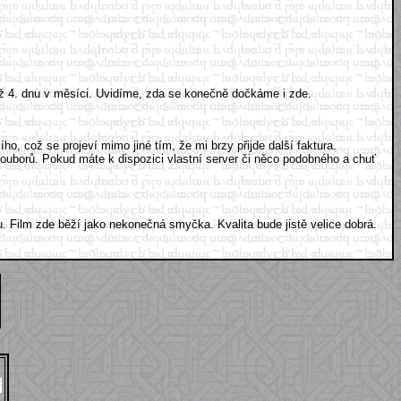
 až 4. dnu v měsíci. Uvidíme, zda se konečně dočkáme i zde.
o, což se projeví mimo jiné tím, že mi brzy přijde další faktura.
ouborů. Pokud máte k dispozici vlastní server či něco podobného a chuť
Film zde běží jako nekonečná smyčka. Kvalita bude jistě velice dobrá.