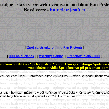
stalgie - stará verze webu věnovanému filmu Pán Prst
Nová verze -
http://lotr.jcsoft.cz
[
Zpět na stránku o filmu Pán Prstenů
]
[
<<< Další článek
] [
Všechny články
] [
Předchozí článek >>>
]
ele konzole X-Box - Společenstvo Prstenu; Ukázky z dabingu Společenstva
web; Možnost vidět Společenstvo při prezentaci dom
vou součást. Jsou jí informace o koních ve Dvou Věžích se sadou nádherných
jejich helmách můžeme vidět koňskou hřívu a úcta k těmto zvířatům je znát i
ři některých scénách bylo použito až 250 koní zároveň.