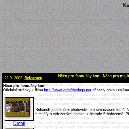
No
Něco pro fanoušky koní; Něco pro majit
22.9. 2002
Belcarnen
Něco pro fanoušky koní
Oficiální stránky k filmu
http://www.lordoftherings.net
přinesly novou zajíma
Rohanští jsou známi především pro své úžasné koně. Na 
s reliéfy a vyřezanými obrazci z historie Středozemě. P
Detail