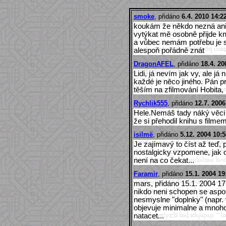
smoke
, přidáno
6.4. 2010 14:2
koukám že někdo nezná ani 
vytýkat mě osobně přijde kni
a vůbec nemám potřebu je sr
alespoň pořádně znát
DragonAFEL
, přidáno
18.4. 20
Lidi, já nevím jak vy, ale j
každé je něco jiného. Pán pr
těším na zfilmování Hobita,
Rychlik555
, přidáno
12.7. 2006
Hele.Nemáš tady náký věci 
že si přehodil knihu s filmem
isilmë
, přidáno
5.12. 2004 10:5
Je zajímavý to číst až teď, 
nostalgicky vzpomene, jak 
není na co čekat...
Faramir
, přidáno
15.1. 2004 19
mars, přidáno 15.1. 2004 17:
nikdo neni schopen se aspon
nesmyslne "doplnky" (napr. 
objevuje minimalne a mnoho
natacet...