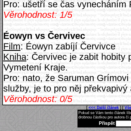
Pro: ušetří se čas vynecháním 
Věrohodnost: 1/5
Éowyn vs Červivec
Film
: Éowyn zabíjí Červivce
Kniha
: Červivec je zabit hobit
Vymetení Kraje.
Pro: nato, že Saruman Grímovi
služby, je to pro něj překvapivý
Věrohodnost: 0/5
[
<<< Další článek
] [
Vše
Pokud se Vám tento článek lí
drobnou částkou pro autora či 
Přispět