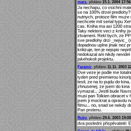
mars
, přidáno
15.1. 2004 17:56
Ja nechapu, co vsichni mate.
se na 100% drzel predlohy
nutnych, protoze film muze
nechcete mit serial typu Xena)
cas. Kniha ma asi 1200 stran
Taky nektere veci z knihy js
ztvarneni. Rekl bych, ze PP 
sve predlohy drzi _nejvic_ (
dopadnou uplne jinak nez pri
kritizuje, ten je nejspis nepr
nedokazal ani nikdy nevidel 
jakehokoli projektu.
Faramir
, přidáno
11.11. 2003 2
Dve veze je podle me totaln
tyden pred premierou kinorip
tesil, ze na to pujdu do kina
zhnusenej, ze jsem do kina 
vymazal... Jestli bude Navra
musi pan Tolkien obracet v
jsem ji mockrat a opravdu n
filmu... no, snad se nekdy
Pan prstenu.
Ruby
, přidáno
29.6. 2003 19:00
dva poslední přispěvatelé: E