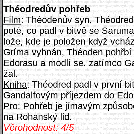
Théodredův pohřeb
Film
: Théodenův syn, Théodred 
poté, co padl v bitvě se Saruma
lože, kde je položen když vcház
Gríma vyhnán, Théoden pohřbí 
Edorasu a modlí se, zatímco Gan
žal.
Kniha
: Théodred padl v první bi
Gandalfovým příjezdem do Edor
Pro: Pohřeb je jímavým způsobem
na Rohanský lid.
Věrohodnost: 4/5