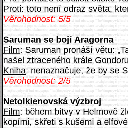
Proti: toto není odraz světa, kter
Věrohodnost: 5/5
Saruman se bojí Aragorna
Film
: Saruman pronáší větu: „T
našel ztraceného krále Gondor
Kniha
: nenaznačuje, že by se 
Věrohodnost: 2/5
Netolkienovská výzbroj
Film
: během bitvy v Helmově žl
kopími, skřeti s kušemi a elfové