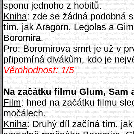
sponu jednoho z hobitů.
Kniha
: zde se žádná podobná s
tím, jak Aragorn, Legolas a Gim
Boromira.
Pro: Boromirova smrt je už v 
připomíná divákům, kdo je nejv
Věrohodnost: 1/5
Na začátku filmu Glum, Sam 
Film
: hned na začátku filmu sl
močálech.
Kniha
: Druhý díl začíná tím, ja