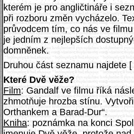
kterém je pro angličtináře i se
při rozboru změn vycházelo. Te
průvodcem tím, co nás ve filmu
je jedním z nejlepších dostupn
domněnek.
Druhou část seznamu najdete 
Které Dvě věže?
Film
: Gandalf ve filmu říká nás
zhmotňuje hrozba stínu. Vytvo
Orthankem a Barad-Dur“.
Kniha
: poznámka na konci Spole
jmenuje Dvě věže, protože nad