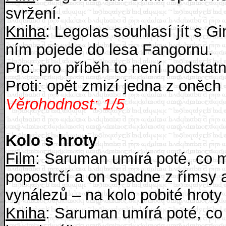
svržení.
Kniha
: Legolas souhlasí jít s G
ním pojede do lesa Fangornu.
Pro: pro příběh to není podstatn
Proti: opět zmizí jedna z oněch
Věrohodnost: 1/5
Kolo s hroty
Film
: Saruman umírá poté, co 
popostrčí a on spadne z římsy 
vynálezů – na kolo pobité hroty
Kniha
: Saruman umírá poté, co 