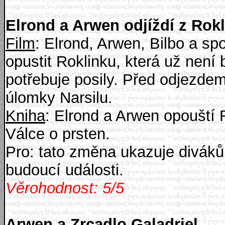
Elrond a Arwen odjíždí z Rok
Film
: Elrond, Arwen, Bilbo a sp
opustit Roklinku, která už není 
potřebuje posily. Před odjezde
úlomky Narsilu.
Kniha
: Elrond a Arwen opouští
Válce o prsten.
Pro: tato změna ukazuje divák
budoucí události.
Věrohodnost: 5/5
Arwen a Zrcadlo Galadriel