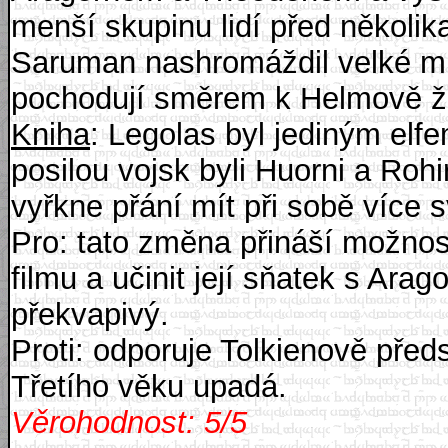
menší skupinu lidí před několika 
Saruman nashromáždil velké mno
pochodují směrem k Helmově ž
Kniha
: Legolas byl jediným elf
posilou vojsk byli Huorni a Roh
vyřkne přání mít při sobě více 
Pro: tato změna přináší možnos
filmu a učinit její sňatek s Ar
překvapivý.
Proti: odporuje Tolkienově pře
Třetího věku upadá.
Věrohodnost: 5/5