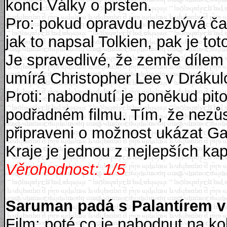
konci Války o prsten.
Pro: pokud opravdu nezbývá čas
jak to napsal Tolkien, pak je t
Je spravedlivé, že zemře dílem 
umírá Christopher Lee v Drákulo
Proti: nabodnutí je poněkud pi
podřadném filmu. Tím, že nezůs
připraveni o možnost ukázat Ga
Kraje je jednou z nejlepších kapi
Věrohodnost: 1/5
Saruman padá s Palantírem v
Film
: poté co je nabodnut na k