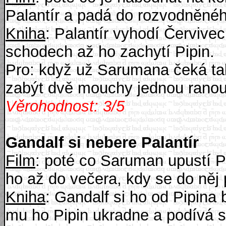
Palantír a padá do rozvodněnéh
Kniha
: Palantír vyhodí Červive
schodech až ho zachytí Pipin.
Pro: když už Sarumana čeká tak
zabýt dvě mouchy jednou ranou
Věrohodnost: 3/5
Gandalf si nebere Palantír
Film
: poté co Saruman upustí Pa
ho až do večera, kdy se do něj 
Kniha
: Gandalf si ho od Pipina
mu ho Pipin ukradne a podívá s