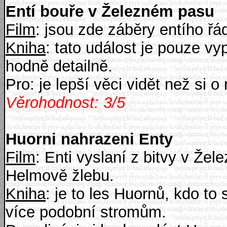
Entí bouře v Železném pasu
Film
: jsou zde záběry entího ř
Kniha
: tato událost je pouze 
hodně detailně.
Pro: je lepší věci vidět než si o
Věrohodnost: 3/5
Huorni nahrazeni Enty
Film
: Enti vyslaní z bitvy v Žel
Helmově žlebu.
Kniha
: je to les Huornů, kdo t
více podobní stromům.