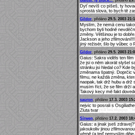
Gaiusi, ty blbče...
, přidáno
29.
Dyť nevíš co píšeš, ty hova
sprostá slova, to bych tě za
Gildor
, přidáno
29.5. 2003 21:1
Myslím, že nemá cenu tako
bychom byli hodně nevděční,
změny. Většinou je to dobře, 
Jackson a jeho zfilmování!!!
jiný režisér, šlo by vůbec o
Gildor
, přidáno
29.5. 2003 21:
Gaius: Sakra viděls ten fil
že jsi o něm akorát slyšel 
stránku jsi hledal co? Kde b
změnama špatný. Doprčic v
filmu, ne každá změna, kter
naopak, tak drž hubu a drž 
musím říct, že se film drží 
Takový kecy mě fakt dovedou
sauron
, přidáno
17.3. 2003 15:
nejvic to posrali s Osgiliat
Zluta tvar
Sírwen
, přidáno
17.2. 2003 18:
Gaius: a jinak jseš zdravej
jakoukoliv jinou zfilmovan
věrně (a teď nemyslím děje, 