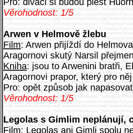
Pro: diváci si budou plést Huorn
Věrohodnost: 1/5
Arwen v Helmově žlebu
Film
: Arwen přijíždí do Helmova
Aragornovi skutý Narsil přejme
Kniha
: jsou to Arwenini bratři, 
Aragornovi prapor, který pro něj
Pro: opět způsob jak napasovat
Věrohodnost: 1/5
Legolas s Gimlim neplánují, 
Film
: Legolas ani Gimli spolu 