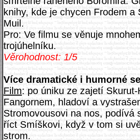
smrtelně raněného Boromira. Gl
knihy, kde je chycen Frodem a
Muil.
Pro: Ve filmu se věnuje mnohem
trojúhelníku.
Věrohodnost: 1/5
Více dramatické i humorné s
Film
: po úniku ze zajetí Skurut
Fangornem, hladoví a vystrašen
Stromovousovi na nos, podívá 
říct Smíškovi, když v tom si uv
strom.