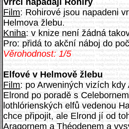
Vrrci napadají Rohiry
Film
: Rohirové jsou napadeni vr
Helmova žlebu.
Kniha
: v knize není žádná tako
Pro: přidá to akční náboj do poč
Věrohodnost: 1/5
Elfové v Helmově žlebu
Film
: po Arweniných vizích kdy
Elrond po poradě s Celebornem 
lothlórienských elfů vedenou H
chce připojit, ale Elrond jí od t
Aragornem a Théodenem a vysvě