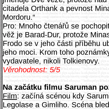
citadela Orthank a pevnost Mina
Mordoru.“
Pro: Mnoho čtenářů se pochopi
věž je Barad-Dur, protože Mina
Frodo se v jeho části příběhu u
jeho moci. Krom toho poznámky
vydavatele, nikoli Tolkienovy.
Věrohodnost: 5/5
Na začátku filmu Saruman poz
Film
: začíná scénou kdy Saruma
Legolase a Gimliho. Scéna bled