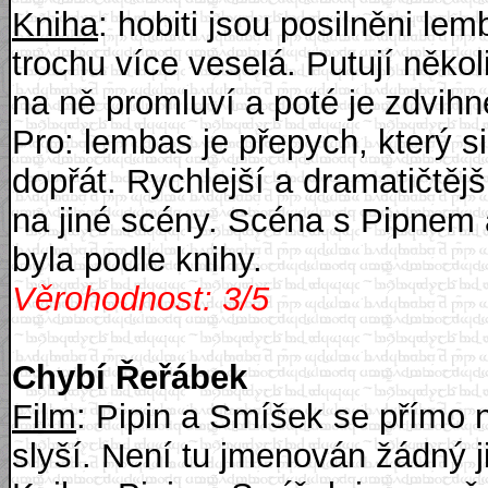
Kniha
: hobiti jsou posilněni l
trochu více veselá. Putují něko
na ně promluví a poté je zdvih
Pro: lembas je přepych, který si
dopřát. Rychlejší a dramatičtěj
na jiné scény. Scéna s Pipnem 
byla podle knihy.
Věrohodnost: 3/5
Chybí Řeřábek
Film
: Pipin a Smíšek se přímo 
slyší. Není tu jmenován žádný 