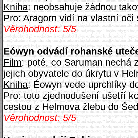
Kniha
: neobsahuje žádnou tako
Pro: Aragorn vidí na vlastní oč
Věrohodnost: 5/5
Eówyn odvádí rohanské uteč
Film
: poté, co Saruman nechá 
jejich obyvatele do úkrytu v He
Kniha
: Éowyn vede uprchlíky d
Pro: toto zjednodušení ušetří k
cestou z Helmova žlebu do Še
Věrohodnost: 5/5