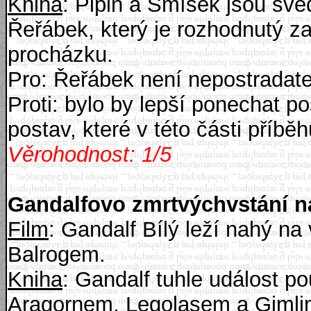
Kniha
: Pipin a Smíšek jsou svě
Řeřábek, který je rozhodnutý za
procházku.
Pro: Řeřábek není nepostradate
Proti: bylo by lepší ponechat po
postav, které v této části příbě
Věrohodnost: 1/5
Gandalfovo zmrtvýchvstání na
Film
: Gandalf Bílý leží nahý na
Balrogem.
Kniha
: Gandalf tuhle událost p
Aragornem, Legolasem a Gimli