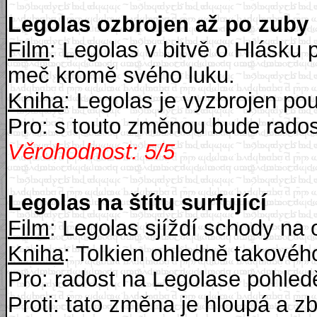
Legolas ozbrojen až po zuby
Film
: Legolas v bitvě o Hlásku
meč kromě svého luku.
Kniha
: Legolas je vyzbrojen p
Pro: s touto změnou bude rados
Věrohodnost: 5/5
Legolas na štítu surfující
Film
: Legolas sjíždí schody na 
Kniha
: Tolkien ohledně takovéh
Pro: radost na Legolase pohledě
Proti: tato změna je hloupá a z