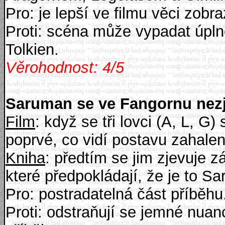
Pro: je lepší ve filmu věci zob
Proti: scéna může vypadat úplně 
Tolkien.
Věrohodnost: 4/5
Saruman se ve Fangornu nezj
Film
: když se tři lovci (A, L, G
poprvé, co vidí postavu zahalen
Kniha
: předtím se jim zjevuje 
které předpokládají, že je to S
Pro: postradatelná část příběhu
Proti: odstraňují se jemné nuan