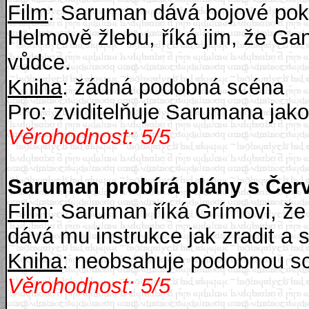
Film
: Saruman dává bojové poky
Helmově žlebu, říká jim, že Ga
vůdce.
Kniha
: žádná podobná scéna
Pro: zviditelňuje Sarumana jako
Věrohodnost: 5/5
Saruman probírá plány s Čer
Film
: Saruman říká Grímovi, že 
dává mu instrukce jak zradit a 
Kniha
: neobsahuje podobnou s
Věrohodnost: 5/5