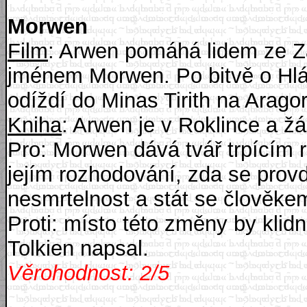
Morwen
Film
: Arwen pomáhá lidem ze Z
jménem Morwen. Po bitvě o Hlá
odíždí do Minas Tirith na Arago
Kniha
: Arwen je v Roklince a ž
Pro: Morwen dává tvář trpícím 
jejím rozhodování, zda se prov
nesmrtelnost a stát se člověke
Proti: místo této změny by klid
Tolkien napsal.
Věrohodnost: 2/5