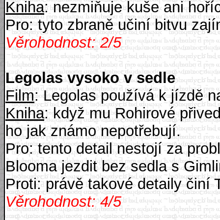
Kniha
: nezmiňuje kuše ani hoříc
Pro: tyto zbraně učiní bitvu zaj
Věrohodnost: 2/5
Legolas vysoko v sedle
Film
: Legolas používá k jízdě n
Kniha
: když mu Rohirové přived
ho jak známo nepotřebují.
Pro: tento detail nestojí za pro
Blooma jezdit bez sedla s Gim
Proti: právě takové detaily činí
Věrohodnost: 4/5