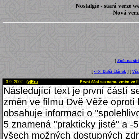
Nostalgie - stará verze
Nová verz
[
Zpět na st
[
<<< Další článek
] [
Vše
3.9. 2002
(v)Eru
První část seznamu změn ve f
Následující text je první část
změn ve filmu Dvě Věže oproti
obsahuje informaci o "spolehliv
5 znamená "prakticky jisté" a -
všech možných dostupných zdr