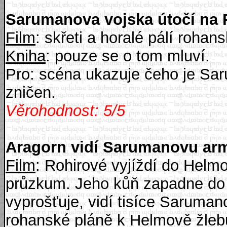
Sarumanova vojska útočí na
Film
: skřeti a horalé pálí rohan
Kniha
: pouze se o tom mluví.
Pro: scéna ukazuje čeho je Sa
zničen.
Věrohodnost: 5/5
Aragorn vidí Sarumanovu ar
Film
: Rohirové vyjíždí do Helm
průzkum. Jeho kůň zapadne do 
vyprošťuje, vidí tisíce Saruma
rohanské pláně k Helmově žleb