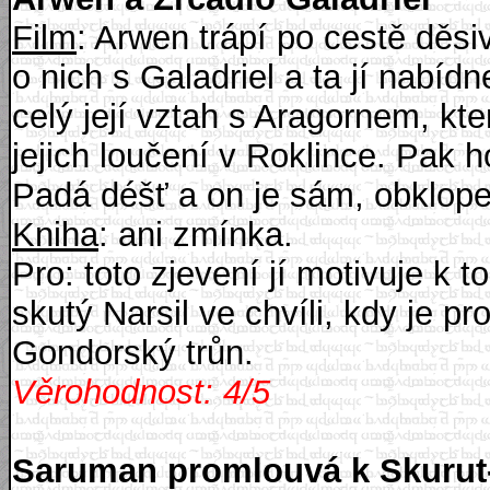
Film
: Arwen trápí po cestě děsi
o nich s Galadriel a ta jí nabí
celý její vztah s Aragornem, kt
jejich loučení v Roklince. Pak h
Padá déšť a on je sám, obklopen
Kniha
: ani zmínka.
Pro: toto zjevení jí motivuje k
skutý Narsil ve chvíli, kdy je pr
Gondorský trůn.
Věrohodnost: 4/5
Saruman promlouvá k Skurut-