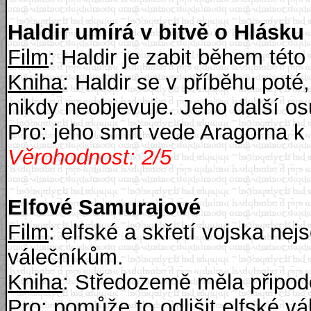
Haldir umírá v bitvě o Hlásku
Film
: Haldir je zabit během této 
Kniha
: Haldir se v příběhu poté
nikdy neobjevuje. Jeho další o
Pro: jeho smrt vede Aragorna k 
Věrohodnost: 2/5
Elfové Samurajové
Film
: elfské a skřetí vojska n
válečníkům.
Kniha
: Středozemě měla připod
Pro: pomůže to odlišit elfské v