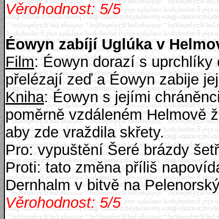
Věrohodnost: 5/5
Éowyn zabíjí Uglúka v Helmo
Film
: Éowyn dorazí s uprchlíky 
přelézají zeď a Éowyn zabije je
Kniha
: Éowyn s jejími chráněnc
poměrně vzdáleném Helmově žle
aby zde vraždila skřety.
Pro: vypuštění Šeré brázdy šet
Proti: tato změna příliš napovíd
Dernhalm v bitvě na Pelenorský
Věrohodnost: 5/5