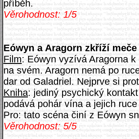
příběh.
Věrohodnost: 1/5
Eówyn a Aragorn zkříží meče
Film
: Eówyn vyzívá Aragorna k s
na svém. Aragorn nemá po ruce 
dar od Galadriel. Nejprve si pro
Kniha
: jediný psychický kontakt
podává pohár vína a jejich ruce
Pro: tato scéna činí z Eówyn 
Věrohodnost: 5/5