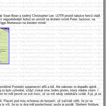
ý pak Sean Bean a sedmý Christopher Lee. LOTR prostě tabulce herců vládl.
ení nejpodobnější bohu) se umístil na druhém místě Peter Jackson, na
 Viggo Mortensen na šestém místě.
měšné Poslední spojenectví elfů a lidí. Ale nakonec to dopadlo úplně
ěj to bylo výhodné, vždyť získal mne Jeden prsten, který vládne všem. I
jsem ho měl pevně ve své moci, už se mě nikdy nedokáže vzdát. A já, já se
oli. Plaveš pod mou ochranou do bezpečí, už začínáš věřit, že jsi se
a ty víš, že jsi ty dva měl poslechnout, jenže je pozdě. Sbohem Ilsildure,