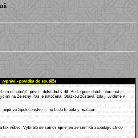
enů
vypráví - povídka do soutěže
 ochotnější povolit delší druhý díl. Podle posledních informací je
jícími na Železný Pas je natočena! Otázkou zůstává, zda ji uvidíme v
tí nejdříve Společenstvo ... no bude to pěkný maratón.
h a tak vůbec. Vybíralo se samozřejmě jen ze snímků zapadajících do