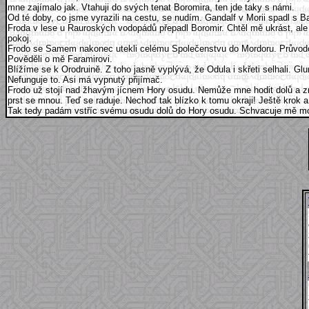
mne zajímalo jak. Vtahuji do svých tenat Boromira, ten jde taky s námi.
Od té doby, co jsme vyrazili na cestu, se nudím. Gandalf v Morii spadl s 
Froda v lese u Rauroských vodopádů přepadl Boromir. Chtěl mě ukrást, ale 
pokoj.
Frodo se Samem nakonec utekli celému Společenstvu do Mordoru. Průvodce 
Pověděli o mě Faramirovi.
Blížíme se k Orodruině. Z toho jasně vyplývá, že Odula i skřeti selhali. G
Nefunguje to. Asi má vypnutý přijímač.
Frodo už stojí nad žhavým jícnem Hory osudu. Nemůže mne hodit dolů a zni
prst se mnou. Teď se raduje. Nechoď tak blízko k tomu okraji! Ještě krok
Tak tedy padám vstříc svému osudu dolů do Hory osudu. Schvacuje mě moc