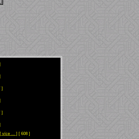
]
]
 ]
]
 ]
]
[ více ... ]
[ 608 ]