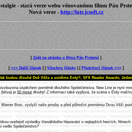
stalgie - stará verze webu věnovanému filmu Pán Prst
Nová verze -
http://lotr.jcsoft.cz
[
Zpět na stránku o filmu Pán Prstenů
]
[
<<< Další článek
] [
Všechny články
] [
Předchozí článek >>>
]
Jak budou dlouhé Dvě Věže a uvidíme Enty?; SFX Reader Awards; Jeden 
ovzbuzena úspěchem poměrně dlouhého Společenstva, New Line je nyní mnohem
(bitva) je
50 minut
dlouhý! Z informací také vyplývá, že scéna s Enty mašíru
li Warner Bros. vyslyší naše prosby a před půlnoční premiérou Dvou Věží pus
tikou uveřejnil výsledky čtenářského hlasování o nejlepších hercích, filmec
si vedlo Společenstvo?