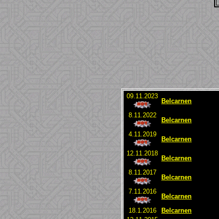
09.11.2023
Belcarnen
8.11.2022
Belcarnen
4.11.2019
Belcarnen
12.11.2018
Belcarnen
8.11.2017
Belcarnen
7.11.2016
Belcarnen
18.1.2016
Belcarnen