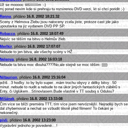
Už se mooooc těšííííííím :-)
mj porad nevim kde si prehraju tu rozsirenou DVD verzi, kt si chci poridit ;-)
Renno
, přidáno
16.8. 2002 18:21:32
Sceny z Helmova Zlebu jsou natoceny zcela jiste, protoze cast jde jako
upoutavka na jiz vydanem DVD PP SP.
Robacco
, přidáno
16.8. 2002 18:07:49
Nejvíc se těším na bitvu o Helmův žleb.
Merlkir
, přidáno
16.8. 2002 17:07:07
Nebude to jen bitva, ale všechy scény v HŽ....
Nelenya
, přidáno
16.8. 2002 16:03:18
Nebude ta bitva moc dlouhá????No,ale stejně se moc těšim:-)))))
Niltaurion
, přidáno
16.8. 2002 15:16:04
ježiš...3 hoďky..to by bylo super...mám trochu obyvy z délky bitvy...50
minut..nebude to nudit a nebude to na úkor jiných fantastických záběrů s
Enty, či Uglúkem...Stínovlasem.Bude vlastně v TT souboj s Odulou?
Míšánek
, přidáno
16.8. 2002 13:33:08
Čím více se blíží premiéra TTT, tím více jsem nervóznější. Nejraději bych se
dal zhybernovat a nechat se vzbudit těsně před filmem! To čekání je
nekonečný.
pivli
, přidáno
16.8. 2002 13:23:00
Vyprávění jednoho je povedené....!