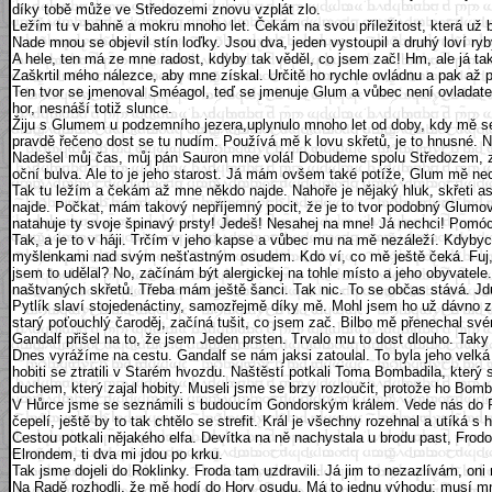
díky tobě může ve Středozemi znovu vzplát zlo.
Ležím tu v bahně a mokru mnoho let. Čekám na svou příležitost, která už 
Nade mnou se objevil stín loďky. Jsou dva, jeden vystoupil a druhý loví r
A hele, ten má ze mne radost, kdyby tak věděl, co jsem zač! Hm, ale já také
Zaškrtil mého nálezce, aby mne získal. Určitě ho rychle ovládnu a pak až
Ten tvor se jmenoval Sméagol, teď se jmenuje Glum a vůbec není ovladatel
hor, nesnáší totiž slunce.
Žiju s Glumem u podzemního jezera,uplynulo mnoho let od doby, kdy mě sem p
pravdě řečeno dost se tu nudím. Používá mě k lovu skřetů, je to hnusné. Nec
Nadešel můj čas, můj pán Sauron mne volá! Dobudeme spolu Středozem, zot
oční bulva. Ale to je jeho starost. Já mám ovšem také potíže, Glum mě ne
Tak tu ležím a čekám až mne někdo najde. Nahoře je nějaký hluk, skřeti a
najde. Počkat, mám takový nepříjemný pocit, že je to tvor podobný Glumo
natahuje ty svoje špinavý prsty! Jedeš! Nesahej na mne! Já nechci! Pomó
Tak, a je to v háji. Trčím v jeho kapse a vůbec mu na mě nezáleží. Kdybyc
myšlenkami nad svým nešťastným osudem. Kdo ví, co mě ještě čeká. Fuj, z
jsem to udělal? No, začínám být alergickej na tohle místo a jeho obyvatele
naštvaných skřetů. Třeba mám ještě šanci. Tak nic. To se občas stává. Jdu
Pytlík slaví stojedenáctiny, samozřejmě díky mě. Mohl jsem ho už dávno zr
starý poťouchlý čaroděj, začíná tušit, co jsem zač. Bilbo mě přenechal svém
Gandalf přišel na to, že jsem Jeden prsten. Trvalo mu to dost dlouho. Taky
Dnes vyrážíme na cestu. Gandalf se nám jaksi zatoulal. To byla jeho velká
hobiti se ztratili v Starém hvozdu. Naštěstí potkali Toma Bombadila, kter
duchem, který zajal hobity. Museli jsme se brzy rozloučit, protože ho Bomb
V Hůrce jsme se seznámili s budoucím Gondorským králem. Vede nás do Rok
čepelí, ještě by to tak chtělo se strefit. Král je všechny rozehnal a utíká s 
Cestou potkali nějakého elfa. Devítka na ně nachystala u brodu past, Frodo 
Elrondem, ti dva mi jdou po krku.
Tak jsme dojeli do Roklinky. Froda tam uzdravili. Já jim to nezazlívám, o
Na Radě rozhodli, že mě hodí do Hory osudu. Má to jednu výhodu: musí m