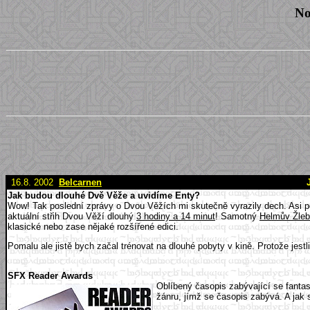
No
16.8. 2002
Belcarnen
Jak budou dlouhé Dvě Věže a uvidíme Enty?
Wow! Tak poslední zprávy o Dvou Věžích mi skutečně vyrazily dech. Asi p
aktuální střih Dvou Věží dlouhý
3 hodiny a 14 minut
! Samotný
Helmův Žleb
klasické nebo zase nějaké rozšířené edici.
Pomalu ale jistě bych začal trénovat na dlouhé pobyty v kině. Protože jest
SFX Reader Awards
Oblíbený časopis zabývající se fantas
žánru, jímž se časopis zabývá. A jak 