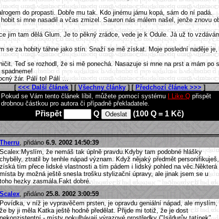
Balrogem do propasti. Dobře mu tak. Kdo jinému jámu kopá, sám do ní padá.
hobit si mne nasadil a včas zmizel. Sauron nás málem našel, jenže znovu obži
jim tam dělá Glum. Je to pěkný zrádce, vede je k Odule. Já už to vzdávám. 
lum se za hobity táhne jako stín. Snaží se mě získat. Moje poslední naděje je
čit. Teď se rozhodl, že si mě ponechá. Nasazuje si mne na prst a mám po s
 a spadneme!
ný žár. Pálí to! Pálí …
[
<<< Další článek
] [
Všechny články
] [
Předchozí článek >>>
]
Pokud se Vám tento článek líbil, můžete pomocí systému
I Like Q
přispět
drobnou částkou pro autora či případně překladatele.
Přispět
Q
(100 Q = 1 Kč)
Therru
, přidáno
6.9. 2002 14:50:39
Scalex:Myslím, že nemáš tak úplně pravdu.Kdyby tam podobné hlášky
chyběly, ztratil by tenhle nápad význam. Když nějaký předmět personifikuješ,
získá tím přece lidské vlastnosti a tím pádem i lidský pohled na věc.Některá
místa by možná ještě snesla trošku stylizační úpravy, ale jinak jsem se u
toho hezky zasmála.Fakt dobré.
Scalex
, přidáno
25.8. 2002 3:00:59
Povídka, v níž je vypravěčem prsten, je opravdu geniální nápad, ale myslím,
že by ji měla Katka ještě hodně předělat. Přijde mi totiž, že je dost
nekonzistentní - místy pokulhávají výrazové prostředky ("Isildurův tatínek"