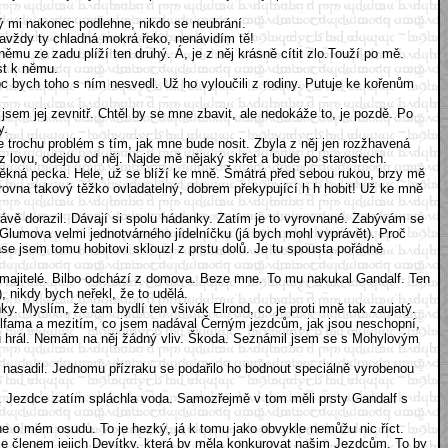
dý mi nakonec podlehne, nikdo se neubrání.
 navždy ty chladná mokrá řeko, nenávidím tě!
ěmu ze zadu plíží ten druhý. Á, je z něj krásně cítit zlo.Touží po mě.
ést k němu.
 bych toho s ním nesvedl. Už ho vyloučili z rodiny. Putuje ke kořenům
jsem jej zevnitř. Chtěl by se mne zbavit, ale nedokáže to, je pozdě. Po
ky.
rochu problém s tím, jak mne bude nosit. Zbyla z něj jen rozžhavená
 lovu, odejdu od něj. Najde mě nějaký skřet a bude po starostech.
pěkná pecka. Hele, už se blíží ke mně. Šmátrá před sebou rukou, brzy mě
ovna takový těžko ovladatelný, dobrem překypující h h hobit! Už ke mně
rávě dorazil. Dávají si spolu hádanky. Zatím je to vyrovnané. Zabývám se
lumova velmi jednotvárného jídelníčku (já bych mohl vyprávět). Proč
se jsem tomu hobitovi sklouzl z prstu dolů. Je tu spousta pořádně
í majitelé. Bilbo odchází z domova. Beze mne. To mu nakukal Gandalf. Ten
, nikdy bych neřekl, že to udělá.
ky. Myslím, že tam bydlí ten všivák Elrond, co je proti mně tak zaujatý.
z elfama a mezitím, co jsem nadával Černým jezdcům, jak jsou neschopní,
mnou hrál. Nemám na něj žádný vliv. Škoda. Seznámil jsem se s Mohylovým
 nasadil. Jednomu přízraku se podařilo ho bodnout speciálně vyrobenou
htěl. Jezdce zatím spláchla voda. Samozřejmě v tom měli prsty Gandalf s
dne o mém osudu. To je hezký, já k tomu jako obvykle nemůžu nic říct.
 členem jejich Devítky, která by měla konkurovat našim Jezdcům. To by