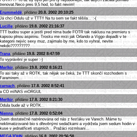
trenovat.Neco pres 9,5 hod, to fakt nevim!
Erummeldë
, přidáno
20.8. 2002 20:10:25
Já chci Odulu už v TTT!! Na tu sem se fakt těšila... :-(
Lucille
, přidáno
19.8. 2002 21:16:37
TTT budou super a jestli pred nima bude FOTR tak naklusu na premieru s
kapsou plnou aspirinu. Trosku me mrzi jak Orlando a Viggo dopadli v te
kategorii nejvic sexy muz, zajimalo by me, kdo to vyhral, nevite
nekdo?????????
Trana
, přidáno
19.8. 2002 8:47:59
To vyprávění je super :-)
Merlkir
, přidáno
19.8. 2002 8:16:21
To asi taky až v ROTK, tak nějak se čeká, že TTT skončí rozchodem s
Faramirem...
carnach
, přidáno
17.8. 2002 8:52:41
a CO mINAS mORGUL
Merlkir
, přidáno
17.8. 2002 8:21:30
Odula bude až v ROTK...
Nienna
, přidáno
17.8. 2002 0:52:04
Jsem dostatečně natrénována od nás z fesťáku ve Varech. Máme tu
neklimatizované bio s dřevěnými sedačkami a vydržela jsem sedum hodin v
kuse v jednatřiceti stupních... Pražáci rozmlsaní...
MEGAJOHN
, přidáno
16.8. 2002 20:56:58