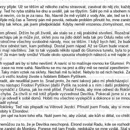
brzy přijde. Už se těším až někoho začnu stravovat, zasévat do něj zlo, kaž
yby. Teď ho ryba stáhla ke dnu a uviděl, jak se třpytím. Sáhl po mě a sbohem
 nevím, co to je za rasu. No, hlavně že mě vytáhl z vody.Ale, ale, teď se k n
 přijde můj čas a Temný pán mě povolá, nebude problém přinutit ho, mne zan
ný tak lehce, jak jsem předpokládal. Kdyby neměl vrozenou zlomyslnost, moc
řinesl. Držím ho při životě, ale stalo se z něj prabídné stvoření. Rozežral 
hápu jak je může jíst, skřeti jsou na jídlo dobří leda tak pro Odulu nebo vr
ročíme všechny svobodné národy, moc se těším. I když bych řekl, že bude t
chce odnést tam, kam potřebuji. Dostal jsem nápad. Až se Glum bude vracet z
si mají návštěvu. Jak to tak vypadá někdo spadl do Glumova tunelu, byla to 
vi! Já mám tedy smůlu! Všude okolo spousta vhodných nálezců a mě najde zr
c!
h vypadl ani by si toho nevšiml. A navíc si to mašíruje rovnou ke Glumovi. P
ase na mne sahá. Navlíknu se mu na prst a díky mě se nestal zpestřením G
. Taky mám vztek na skřety. Nechali mě tu ležet. Nebylo to od nich hezké. Za
 ti vstříc krušný živote s hobitem Bilbem Pytlíkem.
adit, ale neudělal jsem to. Snad proto, že není takový jako mí předcházejíc
u nástupci Frodovi Pytlíkovi (další Pytlík na scéně a s ním i další problémy)
 vymáčkl z Gluma, jak ke mně přišel. Poslal Froda, aby mne odnesl do Roklin
 chyba. Za chvíli si mě totiž přijede vyzvednout Devítka. Pokecali jsme si 
ý si je odvedl k sobě domů. Hobiti mu všechno vyslepičili a dokonce si se 
adil vyhnal.
linky. Teď nás přepadli na Větrově Jezdci. Přinutil jsem Froda, aby si mne
hobity k Elrondovi.
jim ujel na koni toho elfa. Nutil jsem ho, aby zůstal, ale kůň si dělal, co c
ni nemůžou za to, že je Devítka neschopná. Elrond svolal Radu, kde se rozho
ne zanést do Mordoru. Ponese mě tam Frodo, nedokáže se mne vzdát. Stal se