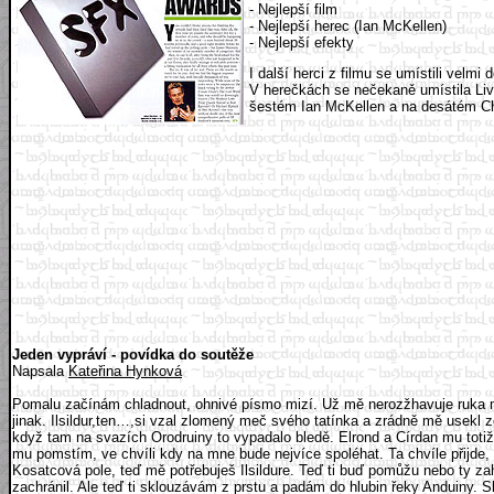
- Nejlepší film
- Nejlepší herec (Ian McKellen)
- Nejlepší efekty
I další herci z filmu se umístili vel
V herečkách se nečekaně umístila Liv 
šestém Ian McKellen a na desátém Ch
Jeden vypráví - povídka do soutěže
Napsala
Kateřina Hynková
Pomalu začínám chladnout, ohnivé písmo mizí. Už mě nerozžhavuje ruka méh
jinak. Ilsildur,ten…,si vzal zlomený meč svého tatínka a zrádně mě usekl 
když tam na svazích Orodruiny to vypadalo bledě. Elrond a Círdan mu totiž 
mu pomstím, ve chvíli kdy na mne bude nejvíce spoléhat. Ta chvíle přijde, 
Kosatcová pole, teď mě potřebuješ Ilsildure. Teď ti buď pomůžu nebo ty zahy
zachránil. Ale teď ti sklouzávám z prstu a padám do hlubin řeky Anduiny. Skř