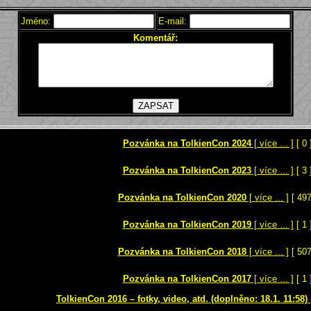
Jméno:
E-mail:
Komentář:
Pozvánka na TolkienCon 2024
[ více ... ]
[ 0 
Pozvánka na TolkienCon 2023
[ více ... ]
[ 3 
Pozvánka na TolkienCon 2020
[ více ... ]
[ 497
Pozvánka na TolkienCon 2019
[ více ... ]
[ 1 
Pozvánka na TolkienCon 2018
[ více ... ]
[ 507
Pozvánka na TolkienCon 2017
[ více ... ]
[ 1 
TolkienCon 2016 – fotky, video, atd. (doplněno: 18.1. 11:58)