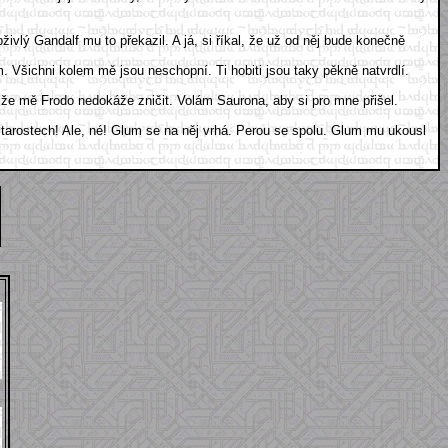
vlý Gandalf mu to překazil. A já, si říkal, že už od něj bude konečně
Všichni kolem mě jsou neschopní. Ti hobiti jsou taky pěkně natvrdlí.
, že mě Frodo nedokáže zničit. Volám Saurona, aby si pro mne přišel.
tarostech! Ale, né! Glum se na něj vrhá. Perou se spolu. Glum mu ukousl