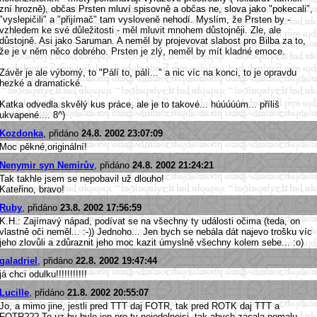
zní hrozně), občas Prsten mluví spisovně a občas ne, slova jako "pokecali",
"vyslepičili" a "přijímač" tam vysloveně nehodí. Myslím, že Prsten by -
vzhledem ke své důležitosti - měl mluvit mnohem důstojněji. Zle, ale
důstojně. Asi jako Saruman. A neměl by projevovat slabost pro Bilba za to,
že je v něm něco dobrého. Prsten je zlý, neměl by mít kladné emoce.
Závěr je ale výborný, to "Pálí to, pálí..." a nic víc na konci, to je opravdu
hezké a dramatické.
Katka odvedla skvělý kus práce, ale je to takové... húúúúúm... příliš
ukvapené.... 8^)
Kozdonka
, přidáno
24.8. 2002 23:07:09
Moc pěkné,originální!
Nenymir syn Nemirův
, přidáno
24.8. 2002 21:24:21
Tak takhle jsem se nepobavil už dlouho!
Kateřino, bravo!
Ruby
, přidáno
23.8. 2002 17:56:59
K.H.: Zajímavý nápad, podívat se na všechny ty události očima (teda, on
vlastně oči neměl... :-)) Jednoho... Jen bych se nebála dát najevo trošku víc
jeho zlovůli a zdůraznit jeho moc kazit úmyslně všechny kolem sebe... :o)
galadriel
, přidáno
22.8. 2002 19:47:44
já chci odulku!!!!!!!!!!!
Lucille
, přidáno
21.8. 2002 20:55:07
Jo, a mimo jine, jestli pred TTT daj FOTR, tak pred ROTK daj TTT a
FOTR??? To uz by bylo jen pro ty nejodolnejsi, tak abych zacala pomalu