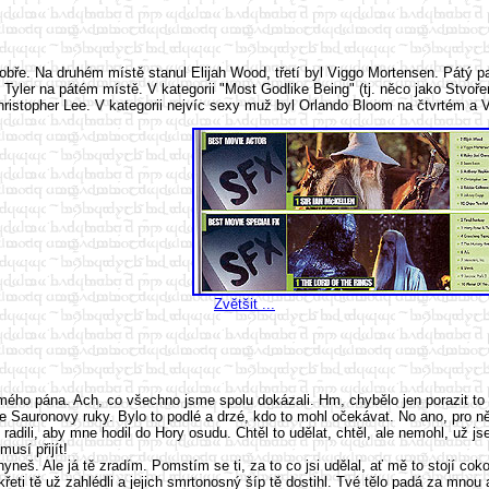
mi dobře. Na druhém místě stanul Elijah Wood, třetí byl Viggo Mortensen. Pát
Tyler na pátém místě. V kategorii "Most Godlike Being" (tj. něco jako Stvoř
ristopher Lee. V kategorii nejvíc sexy muž byl Orlando Bloom na čtvrtém a
Zvětšit ...
o pána. Ach, co všechno jsme spolu dokázali. Hm, chybělo jen porazit to s
ze Sauronovy ruky. Bylo to podlé a drzé, kdo to mohl očekávat. No ano, pro n
radili, aby mne hodil do Hory osudu. Chtěl to udělat, chtěl, ale nemohl, už 
musí přijít!
neš. Ale já tě zradím. Pomstím se ti, za to co jsi udělal, ať mě to stojí cok
eti tě už zahlédli a jejich smrtonosný šíp tě dostihl. Tvé tělo padá za mnou 