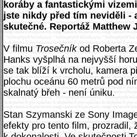
koráby a fantastickými vizem
jste nikdy před tím neviděli - a
skutečné. Reportáž Matthew J
V filmu
Trosečník
od Roberta Ze
Hanks vyšplhá na nejvyšší horu 
se tak blíží k vrcholu, kamera
plochu oceánu 60 metrů pod ním
skalnatý břeh - není úniku.
Stan Szymanski ze Sony Imagewo
efekty pro tento film, prozradil, 
k dokonalosti. Ve skutečnosti 