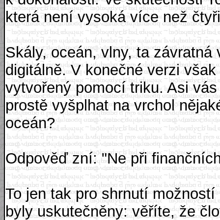
která není vysoká více než čtyř
Skály, oceán, vlny, ta závratná 
digitálně. V konečné verzi však
vytvořený pomocí triku. Asi vás 
prostě vyšplhat na vrchol nějak
oceán?
Odpověď zní: "Ne při finančníc
To jen tak pro shrnutí možností 
byly uskutečněny: věříte, že člo