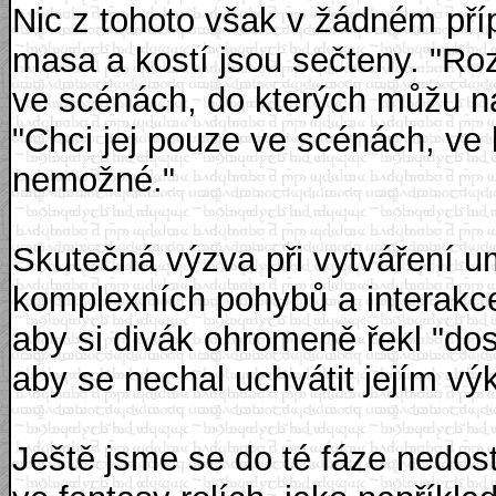
Nic z tohoto však v žádném pří
masa a kostí jsou sečteny. "R
ve scénách, do kterých můžu na
"Chci jej pouze ve scénách, ve 
nemožné."
Skutečná výzva při vytváření u
komplexních pohybů a interakce
aby si divák ohromeně řekl "do
aby se nechal uchvátit jejím v
Ještě jsme se do té fáze nedosta