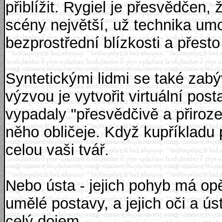
přiblížit. Rygiel je přesvědčen, 
scény největší, už technika umo
bezprostřední blízkosti a přesto 
Syntetickými lidmi se také zabý
výzvou je vytvořit virtuální po
vypadaly "přesvědčivě a přiroze
něho obličeje. Když kupříkladu 
celou vaši tvář.
Nebo ústa - jejich pohyb má opět
umělé postavy, a jejich oči a ús
celý dojem.