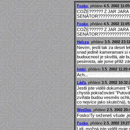
Fosko
, přidáno
4.5. 2002 11:05
COŽE?????? Z JAR JARA 
SENÁTOR??????????????
Fosko
, přidáno
4.5. 2002 11:05
COŽE?????? Z JAR JARA 
SENÁTOR??????????????
Helcza
, přidáno
3.5. 2002 23:1
Nevím, jestli tak za deset le
snad jedině kameramani si už
budoucnost je skvělá, ale 
pesimista, ale jsme příliž záv
Ivetir
, přidáno
3.5. 2002 11:20:
Ach...
Láďa
, přidáno
3.5. 2002 10:32:
Jestli jste viděli dokument 
chystá pokračování "Putován
zvířata budou vesměs ochlup
co nejvíce jako skutečná), 
WeeDee
, přidáno
2.5. 2002 20:
Fosko:Ty seženeš všude ,je
Fosko
, přidáno
2.5. 2002 19:27
Lidi, možná jste viděli moje 