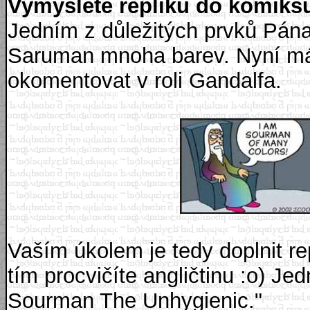
Vymyslete repliku do komiks
Jedním z důležitých prvků Pána
Saruman mnoha barev. Nyní mát
okomentovat v roli Gandalfa.
Vaším úkolem je tedy doplnit re
tím procvičíte angličtinu :o) Je
Sourman The Unhygienic."