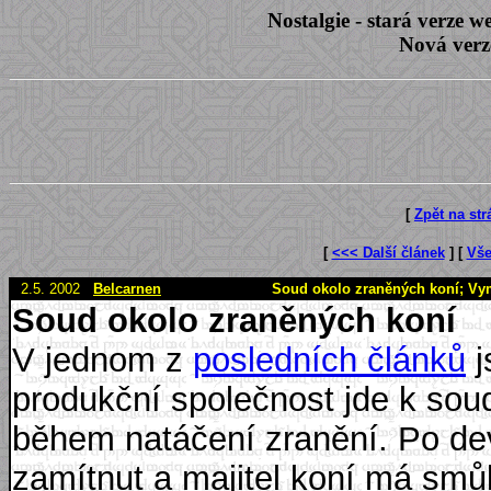
Nostalgie - stará verze
Nová verz
[
Zpět na st
[
<<< Další článek
] [
Vše
2.5. 2002
Belcarnen
Soud okolo zraněných koní; Vymys
Soud okolo zraněných koní
V jednom z
posledních článků
j
produkční společnost jde k soudu
během natáčení zranění. Po de
zamítnut a majitel koní má sm