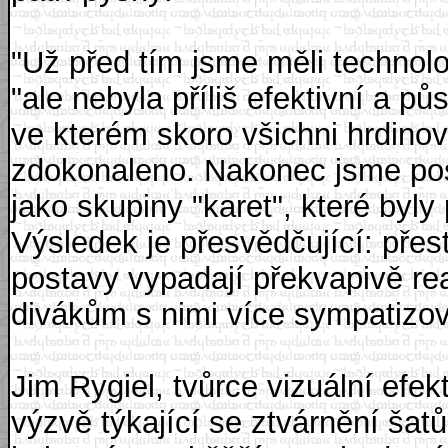
"Už před tím jsme měli technolog
"ale nebyla příliš efektivní a pů
ve kterém skoro všichni hrdinov
zdokonaleno. Nakonec jsme post
jako skupiny "karet", které byl
Výsledek je přesvědčující: přes
postavy vypadají překvapivě re
divákům s nimi více sympatizov
Jim Rygiel, tvůrce vizuální efekt
výzvě týkající se ztvárnění šatů