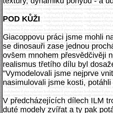
textury, dynamiku pohybu - a udě
POD KŮŽI
Giacoppovu práci jsme mohli na
se dinosauři zase jednou prochá
ovšem mnohem přesvědčivěji než
realismus třetího dílu byl dosa
"Vymodelovali jsme nejprve vnit
nasimulovali jsme kosti, potáhli 
V předcházejících dílech ILM tro
duté modely zvířat a ty pak pot