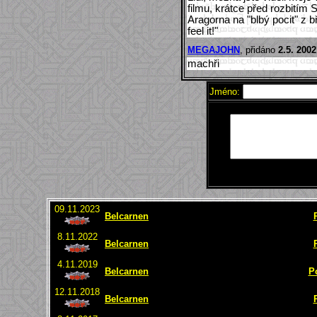
filmu, krátce před rozbitím
Aragorna na "blbý pocit" z b
feel it!"
MEGAJOHN
, přidáno
2.5. 2002
machři
Jméno:
09.11.2023
Belcarnen
8.11.2022
Belcarnen
4.11.2019
Belcarnen
P
12.11.2018
Belcarnen