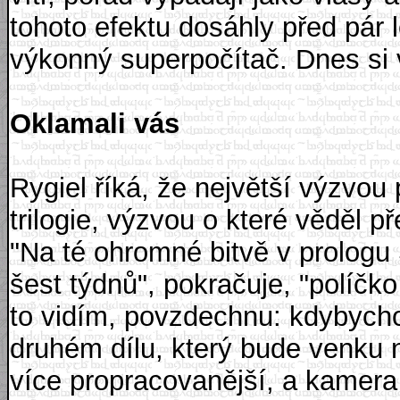
tohoto efektu dosáhly před pár 
výkonný superpočítač. Dnes si 
Oklamali vás
Rygiel říká, že největší výzvou 
trilogie, výzvou o které věděl p
"Na té ohromné bitvě v prologu
šest týdnů", pokračuje, "políčko
to vidím, povzdechnu: kdybycho
druhém dílu, který bude venku n
více propracovanější, a kamera