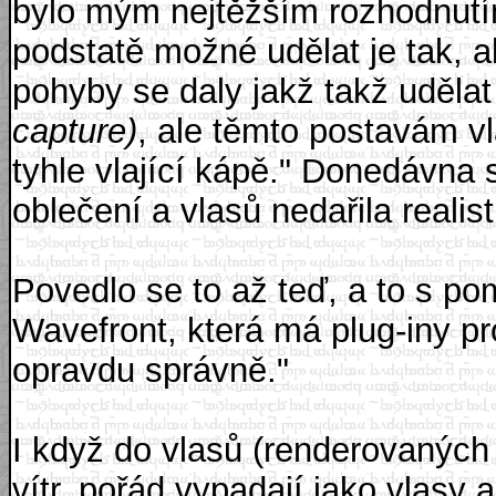
bylo mým nejtěžším rozhodnutím,
podstatě možné udělat je tak, a
pohyby se daly jakž takž uděla
capture)
, ale těmto postavám vl
tyhle vlající kápě." Donedávna 
oblečení a vlasů nedařila realist
Povedlo se to až teď, a to s p
Wavefront, která má plug-iny pro
opravdu správně."
I když do vlasů (renderovanýc
vítr, pořád vypadají jako vlasy