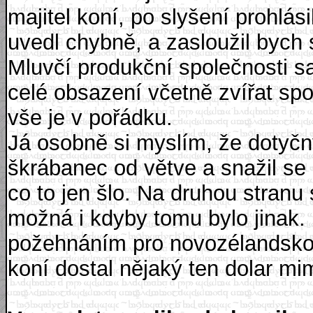
majitel koní, po slyšení prohlás
uvedl chybně, a zasloužil bych
Mluvčí produkční společnosti s
celé obsazení včetně zvířat sp
vše je v pořádku.
Já osobně si myslím, že dotyč
škrábanec od větve a snažil se
co to jen šlo. Na druhou stranu
možná i kdyby tomu bylo jinak. 
požehnáním pro novozélandskou 
koní dostal nějaký ten dolar mim