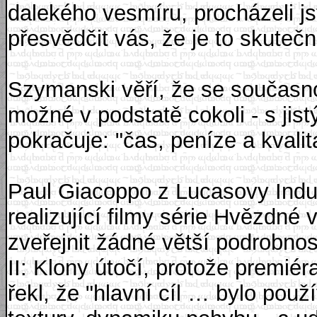
dalekého vesmíru, procházeli jst
přesvědčit vás, že je to skutečn
Szymanski věří, že se současno
možné v podstatě cokoli - s jist
pokračuje: "čas, peníze a kvali
Paul Giacoppo z Lucasovy Indus
realizující filmy série Hvězdné 
zveřejnit žádné větší podrobnos
II: Klony útočí, protože premiér
řekl, že "hlavní cíl … bylo použí