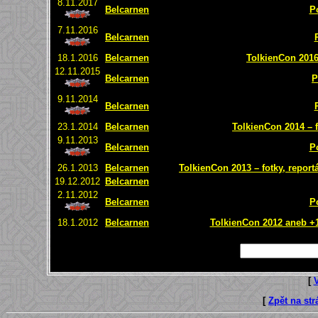
8.11.2017
Belcarnen
P
7.11.2016
Belcarnen
18.1.2016
Belcarnen
TolkienCon 2016 
12.11.2015
Belcarnen
P
9.11.2014
Belcarnen
23.1.2014
Belcarnen
TolkienCon 2014 – f
9.11.2013
Belcarnen
P
26.1.2013
Belcarnen
TolkienCon 2013 – fotky, report
19.12.2012
Belcarnen
2.11.2012
Belcarnen
P
18.1.2012
Belcarnen
TolkienCon 2012 aneb +1 
[
[
Zpět na st