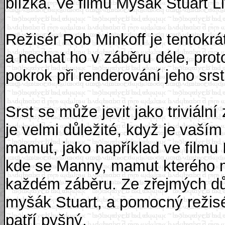
blízka. Ve filmu Myšák Stuart Li
Režisér Rob Minkoff je tentokrát
a nechat ho v záběru déle, prot
pokrok při renderování jeho srst
Srst se může jevit jako triviální 
je velmi důležité, když je vaš
mamut, jako například ve filmu
kde se Manny, mamut kterého 
každém záběru. Ze zřejmých d
myšák Stuart, a pomocný režisé
patří pyšný.