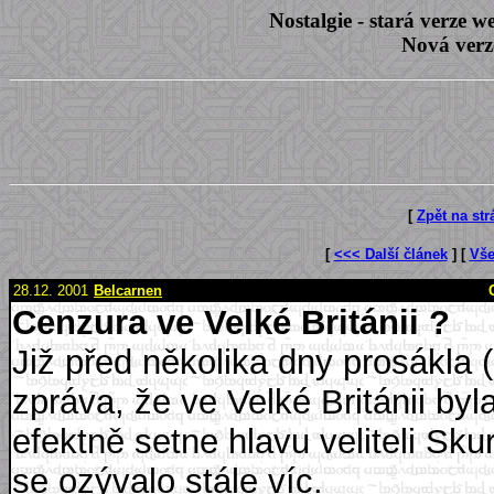
Nostalgie - stará verze
Nová verz
[
Zpět na st
[
<<< Další článek
] [
Vše
28.12. 2001
Belcarnen
Cenzura ve Velké Británii ?
Již před několika dny prosákla
zpráva, že ve Velké Británii by
efektně setne hlavu veliteli Sk
se ozývalo stále víc.