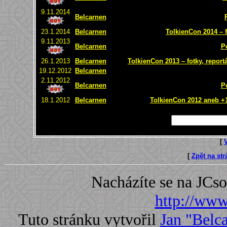
9.11.2014
Belcarnen
23.1.2014
Belcarnen
TolkienCon 2014 – f
9.11.2013
Belcarnen
P
26.1.2013
Belcarnen
TolkienCon 2013 – fotky, report
19.12.2012
Belcarnen
2.11.2012
Belcarnen
P
18.1.2012
Belcarnen
TolkienCon 2012 aneb +1 
[
[
Zpět na st
Nacházíte se na JC
http://www.
Tuto stránku vytvořil
Jan "Belc