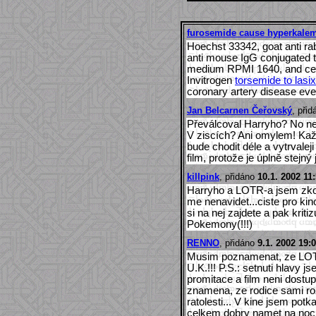
furosemide cause hyperkale
Hoechst 33342, goat anti ra
anti mouse IgG conjugated t
medium RPMI 1640, and cell
Invitrogen
torsemide to lasi
coronary artery disease eve
Jan Belcarnen Čeřovský
, při
Převálcoval Harryho? No ne
V ziscích? Ani omylem! Kaž
bude chodit déle a vytrvalej
film, protože je úplně stejn
killpink
, přidáno
10.1. 2002 11
Harryho a LOTR-a jsem zko
me nenavidet...ciste pro kin
si na nej zajdete a pak krit
Pokemony(!!!)
RENNO
, přidáno
9.1. 2002 19:
Musim poznamenat, ze LOTR
U.K.!!! P.S.: setnuti hlavy j
promitace a film neni dostup
znamena, ze rodice sami rozh
ratolesti... V kine jsem potka
celkem dobry namet na noc