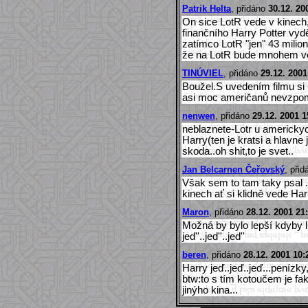
Patrik Helta
, přidáno
30.12. 20
On sice LotR vede v kinech, 
finančního Harry Potter vyděl
zatímco LotR "jen" 43 milio
že na LotR bude mnohem vět
TINÚVIEL
, přidáno
29.12. 2001
Boužel.S uvedením filmu si 
asi moc američanů nevzpome
nenwen
, přidáno
29.12. 2001 1
neblaznete-Lotr u americk
Harry(ten je kratsi a hlavne
skoda..oh shit,to je svet..
Jan Belcarnen Čeřovský
, při
Však sem to tam taky psal .
kinech ať si klidně vede Harr
Maron
, přidáno
28.12. 2001 21
Možná by bylo lepší kdyby li
jed''..jed''..jed''
beren
, přidáno
28.12. 2001 10:
Harry jeď..jeď..jeď...penízky
btw:to s tím kotoučem je fakt
jinýho kina...