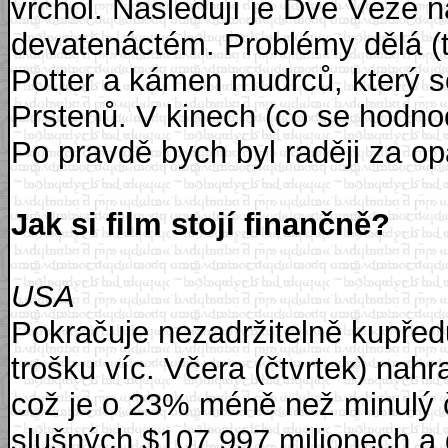
vrchol. Následují je Dvě Věže 
devatenáctém. Problémy dělá (
Potter a kámen mudrců, který 
Prstenů. V kinech (co se hodno
Po pravdě bych byl raději za op
Jak si film stojí finančně?
USA
Pokračuje nezadržitelně kupřed
trošku víc. Včera (čtvrtek) nah
což je o 23% méně než minulý čt
slušných $107.997 milionech a d