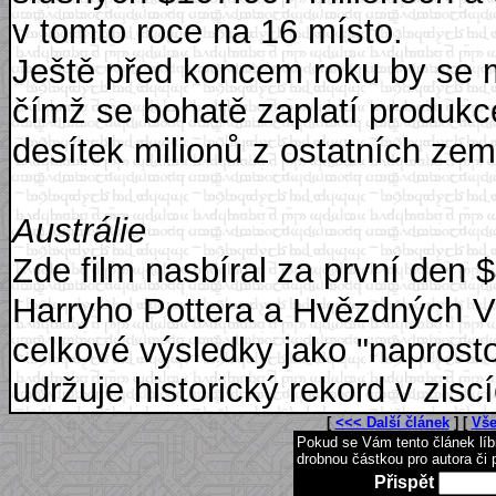
v tomto roce na 16 místo.
Ještě před koncem roku by se m
čímž se bohatě zaplatí produkce
desítek milionů z ostatních zemí
Austrálie
Zde film nasbíral za první den $
Harryho Pottera a Hvězdných Vá
celkové výsledky jako "naprosto 
udržuje historický rekord v ziscí
[
<<< Další článek
] [
Vše
Pokud se Vám tento článek lí
drobnou částkou pro autora či 
Přispět