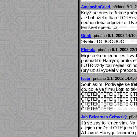
AmanwhoCried
, přidáno
9.1. 
Když se dneska řekne jméno 
ale bohužel dítka o LOTRovi
(jednou teba odpoví že: Dv
ten svět spěje.....:(
Gimli
, přidáno
8.1. 2002 14:10
>Ivetir: TO JÓÓÓÓÓ
Pfemda
, přidáno
6.1. 2002 22:
Mi je celkem jedno jestli vy
posoudit s Harrym, protoze
LOTR vzdy tou nejlesi kniho
(pry uz si vydelal v prepoct
Ivetir
, přidáno
1.1. 2002 14:45:
Souhlasím. Podívejte se tře
co, co je ve filmu Lotr, to 
ČTĚTE!ČTĚTE!ČTĚTE!ČT
ČTĚTE!ČTĚTE!ČTĚTE!ČT
ČTĚTE!ČTĚTE!ČTĚTE!ČT
ČTĚTE!ČTĚTE!
Jan Belcarnen Čeřovský
, při
Já se zas tolik nedivím. N
a jejich rodiče. LOTR je od 1
A hlavně Harry je fenomén po