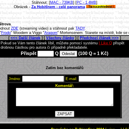
Stáhnout: [
MAC - 739KB
] [
PC - 1.4MB
]
Obrázek -
Za Hobitínem - celé panorama
ětrova
.
lédnout
ZDE
(streaming video) a stáhnout pak
TADY
.
"
Frodo
" Woodem a Viggo "
Aragorn
" Mortensenem. Stanete na místě, kde se o
[
<<< Další článek
] [
Všechny články
] [
Předchozí článek >>>
]
Pokud se Vám tento článek líbil, můžete pomocí systému
I Like Q
přispět
drobnou částkou pro autora či případně překladatele.
Přispět
Q
(100 Q = 1 Kč)
Zatím bez komentářů
Jméno:
E-mail:
Komentář: