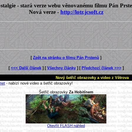
stalgie - stará verze webu věnovanému filmu Pán Prst
Nová verze -
http://lotr.jcsoft.cz
[
Zpět na stránku o filmu Pán Prstenů
]
[
<<< Další článek
] [
Všechny články
] [
Předchozí článek >>>
]
Nový šetřič obrazovky a video z Větrova
net
- nabízí nové video a šetřič obrazovky!
Šetřič obrazovky
Za Hobitínem
Otevřít FLASH náhled