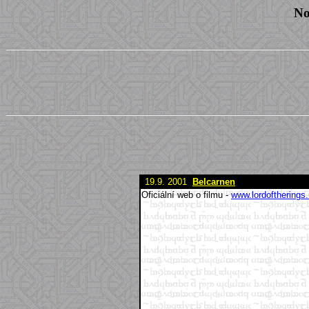
No
19.9. 2001
Belcarnen
Oficiální web o filmu -
www.lordoftherings.