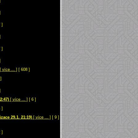
]
]
 ]
]
 ]
]
[ více ... ]
[ 608 ]
]
]
2:47)
[ více ... ]
[ 6 ]
 ]
zace 29.1. 21:19)
[ více ... ]
[ 9 ]
 ]