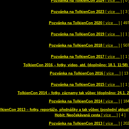
Pozvánka na TolkienCon 2024
[ více ... ]
[ 0 
Pozvánka na TolkienCon 2023
[ více ... ]
[ 3 
Pozvánka na TolkienCon 2020
[ více ... ]
[ 497
Pozvánka na TolkienCon 2019
[ více ... ]
[ 1 
Pozvánka na TolkienCon 2018
[ více ... ]
[ 507
Pozvánka na TolkienCon 2017
[ více ... ]
[ 1 
TolkienCon 2016 – fotky, video, atd. (doplněno: 18.1. 11:58)
Pozvánka na TolkienCon 2016
[ více ... ]
[ 13 
Pozvánka na TolkienCon 2015
[ více ... ]
[ 1 
TolkienCon 2014 – fotky, záznamy tak vůbec (doplněno: 24.1. 2
Pozvánka na TolkienCon 2014
[ více ... ]
[ 184
lkienCon 2013 – fotky, reportáže, přednášky a tak vůbec (poslední aktuali
Hobit: Neočekávaná cesta
[ více ... ]
[ 4 ]
Pozvánka na TolkienCon 2013
[ více ... ]
[ 202