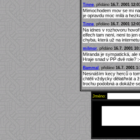
Tinne
, přidáno
16.7. 2001 12:0
Mimochodem mov se mi na t
je opravdu moc milá a hezká
Tinne
, přidáno
16.7. 2001 12:0
Na idnes v rozhovoru hovoř
elfech tam není, není to je
chyba, která už na internetu 
milmor
, přidáno
16.7. 2001 10
Miranda je sympatická, ale 
Hraje snad v PP dvě role? :-
Bammal
, přidáno
16.7. 2001 1:
Nesnáším kecy herců o tom, 
chtěli vždycky dělat/hrát a ž
trochu podobná a dokáže se do
Jméno: