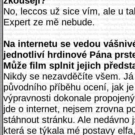
zkoušejí?
No, leccos už sice vím, ale u t
Expert ze mě nebude.
Na internetu se vedou vášniv
jednotliví hrdinové Pána prst
Může film splnit jejich předs
Nikdy se nezavděčíte všem. Já je
původního příběhu ocení, jak je f
výpravnosti dokonale propojený, 
jde o internet, nejsem zrovna p
stáhnout stránku. Ale nedávno 
která se týkala mé postavy elfa,