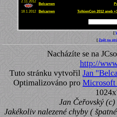
2.11.2012
Belcarnen
P
18.1.2012
Belcarnen
TolkienCon 2012 aneb +1 
[
[
Zpět na st
Nacházíte se na JC
http://www.
Tuto stránku vytvořil
Jan "Belc
Optimalizováno pro
Microsoft 
1024x
Jan Čeřovský (c) 
Jakékoliv nalezené chyby ( špatné 