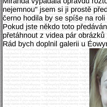
Miranda vypadala opravdu roztom
nejemnou" jsem si ji prostě před
černo hodila by se spíše na rol
Pokud jste někdo toto předává
přetáhnout z videa pár obrázků 
Rád bych doplnil galerii u Éowyn