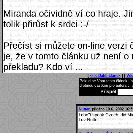
Miranda očividně ví co hraje. Ji
tolik přirůst k srdci :-/
Přečíst si můžete on-line verzi
je, že v tomto článku už není o 
překladu? Kdo ví ...
[
<<< Další článek
] [
Vše
Pokud se Vám tento článek lí
drobnou částkou pro autora či 
Přispět
Nutter
, přidáno
10.6. 2002 16:5
I don''t speak Czech, did Mir
Luv Nutter