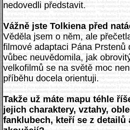
nedovedli představit.
Vážně jste Tolkiena před nat
Věděla jsem o něm, ale přečetla 
filmové adaptaci Pána Prstenů d
vůbec neuvědomila, jak obrovitý
velkofilmů se na světě moc nena
příběhu docela orientuji.
Takže už máte mapu téhle říše
jejich charaktery, vztahy, obl
fanklubech, kteří se z detail