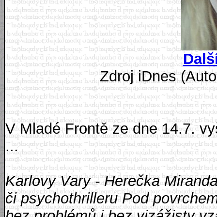
Další
Zdroj iDnes (Aut
V Mladé Frontě ze dne 14.7. vy
...
Karlovy Vary - Herečka Miranda
či psychothrilleru Pod povrchem
bez problémů i bez vizážisty vz