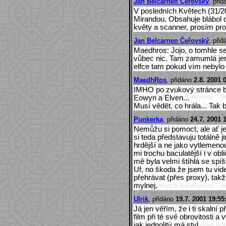
Jan Belcarnen Čeřovský
, při
V posledních Květech (31/20
Mirandou. Obsahuje blábol o 
květy a scanner, prosím pro
Jan Belcarnen Čeřovský
, při
Maedhros: Jojo, o tomhle se
vůbec nic. Tam zamumlá j
elfce tam pokud vím nebylo .
MaedhRos
, přidáno
2.8. 2001 
IMHO po zvukový stránce b
Eowyn a Elven...
Musí vědět, co hrála... Tak 
Punkerka
, přidáno
24.7. 2001 
Nemůžu si pomoct, ale ať j
si teda představuju totálně 
hrdější a ne jako vytlemenou 
mi trochu baculatější i v ob
mě byla velmi štíhlá se spí
Uf, no škoda že jsem tu vid
přehrávat (přes proxy), takž
mylnej.
Ulrik
, přidáno
19.7. 2001 19:55
Já jen věřím, že i ti skalní 
film při té své obrovitosti a
jak jednolitý má styl.