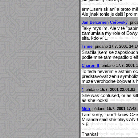
erm...sem sklaní a proto mě 
Ale jinak tohle je další pro
Jan Belcarnen Čeřovský
, při
Taky myslím. Ale v té "papír
zamumlala my role of Éowyn
elfa, kdo ví ,...
Tinne
, přidáno
17.7. 2001 14:1
Snažila jsem se zaposloucha
podle mně tam nepadlo o elfe
Charon II
, přidáno
17.7. 2001 
To teda neverim vlastnim oc
predstavovat zenu symbolizu
muze verohodne bojovat s
*
, přidáno
16.7. 2001 22:01:03
She was confused, or as sil
as she looks!
Mith
, přidáno
16.7. 2001 17:42
I am sorry, I don't know Czech
Miranda said she plays AN 
>:E
Thanks!