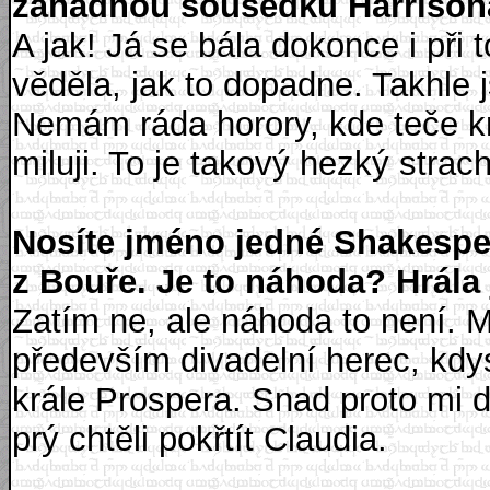
záhadnou sousedku Harrisona 
A jak! Já se bála dokonce i při
věděla, jak to dopadne. Takhle j
Nemám ráda horory, kde teče kre
miluji. To je takový hezký strach
Nosíte jméno jedné Shakespe
z Bouře. Je to náhoda? Hrála 
Zatím ne, ale náhoda to není. M
především divadelní herec, kdysi
krále Prospera. Snad proto mi d
prý chtěli pokřtít Claudia.