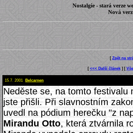
Nostalgie - stará verze
Nová verz
[
Zpět na st
[
<<< Další článek
] [
Vše
15.7. 2001
Belcarnen
Neděste se, na tomto festivalu
jste přišli. Při slavnostním za
uvedl na pódium herečku "z nap
Mirandu Otto
, která ztvárnila r