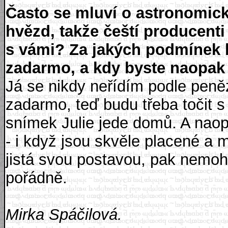
Často se mluví o astronomic
hvězd, takže čeští producenti s
s vámi? Za jakých podmínek b
zadarmo, a kdy byste naopak 
Já se nikdy neřídím podle peněz
zadarmo, teď budu třeba točit 
snímek Julie jede domů. A naopa
- i když jsou skvěle placené a 
jistá svou postavou, pak nemohu 
pořádně.
Mirka Spáčilová.