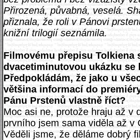
Přirozená, půvabná, veselá. S
přiznala, že roli v Pánovi prste
knižní trilogií seznámila.
Filmovému přepisu Tolkiena se 
dvacetiminutovou ukázku se le
Předpokládám, že jako u vše
většina informací do premiéry
Pánu Prstenů vlastně říct?
Moc asi ne, protože hraju až v d
prvního jsem sama viděla až v 
Věděli jsme, že děláme dobrý fi