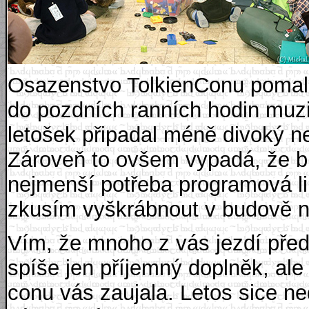
Osazenstvo TolkienConu pomalu 
do pozdních ranních hodin muzi
letošek připadal méně divoký ne
Zároveň to ovšem vypadá, že b
nejmenší potřeba programová lin
zkusím vyškrábnout v budově něj
Vím, že mnoho z vás jezdí přede
spíše jen příjemný doplněk, ale
conu vás zaujala. Letos sice n