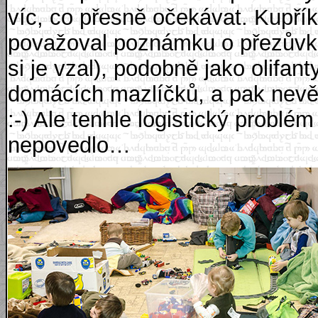
víc, co přesně očekávat. Kupří
považoval poznámku o přezůvkác
si je vzal), podobně jako olifan
domácích mazlíčků, a pak nevěř
:-) Ale tenhle logistický problé
nepovedlo…