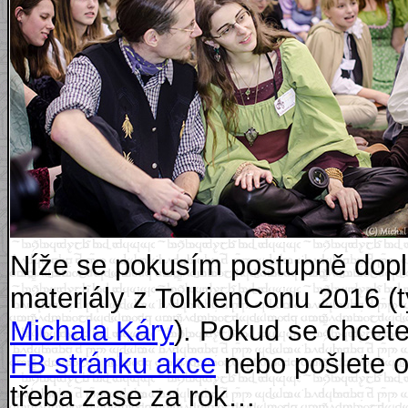
Níže se pokusím postupně doplni
materiály z TolkienConu 2016 (t
Michala Káry
). Pokud se chcete 
FB stránku akce
nebo pošlete 
třeba zase za rok…