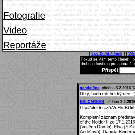
Fotografie
Video
Reportáže
[
<<< Další článek
] [
Vše
Pokud se Vám tento článek lí
drobnou částkou pro autora či 
Přispět
gandalfina
, přidáno
3.2.2016 1
Díky, budu mít hezký den :-
BELCARNEN
, přidáno
3.2.2016
http://ulozto.cz/xVcHmBUi/f
Kompletní záznam představe
of the Noldor II ze 17.1.201
(Vojtěch Domin), Elsa (Elišk
Andršová), Daniela Binderová 