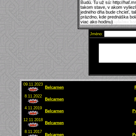
Budú. Tu už sú: http://haf.
takom stave, v akom vyliez
jedného dňa bude chcieť, t
prázdno, kde prednáška bo
viac ako hodinu)
Jméno:
09.11.2023
Belcarnen
8.11.2022
Belcarnen
4.11.2019
Belcarnen
P
12.11.2018
Belcarnen
8.11.2017
Belcarnen
P