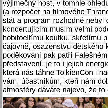
výjimečný host, v tomhle ohled
(a rozpočet na filmového Thrand
stát a program rozhodně nebyl
koncertujícím musím velmi pod
hobitoelfímu koutku, skřetímu
čajovně, osazenstvu dětského k
poděkování pak patří Falešném
představení, je to i jejich ener
která nás táhne TolkienCon i na
vám, účastníkům, kteří nám do
atmosféry dáváte najevo, že to 