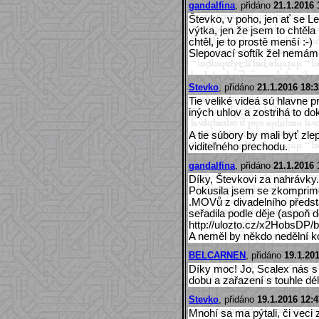
gandalfina
, přidáno
21.1.2016 
Števko, v poho, jen ať se Le
výtka, jen že jsem to chtěl
chtěl, je to prostě menší :-)
Slepovací softík žel nemám
Stevko
, přidáno
21.1.2016 18:3
Tie veliké videá sú hlavne 
iných uhlov a zostrihá to do
A tie súbory by mali byť zle
viditeľného prechodu.
gandalfina
, přidáno
21.1.2016 
Díky, Števkovi za nahrávky. 
Pokusila jsem se zkomprim
.MOVů z divadelního předst
seřadila podle děje (aspoň 
http://ulozto.cz/x2HobsDP/b
A neměl by někdo nedělní k
BELCARNEN
, přidáno
19.1.20
Díky moc! Jo, Scalex nás s d
dobu a zařazení s touhle dé
Stevko
, přidáno
19.1.2016 12:4
Mnohí sa ma pýtali, či vec