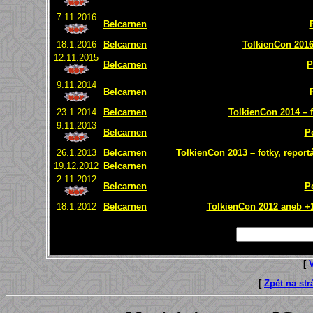
7.11.2016
Belcarnen
18.1.2016
Belcarnen
TolkienCon 2016 
12.11.2015
Belcarnen
P
9.11.2014
Belcarnen
23.1.2014
Belcarnen
TolkienCon 2014 – f
9.11.2013
Belcarnen
P
26.1.2013
Belcarnen
TolkienCon 2013 – fotky, report
19.12.2012
Belcarnen
2.11.2012
Belcarnen
P
18.1.2012
Belcarnen
TolkienCon 2012 aneb +1 
[
[
Zpět na st