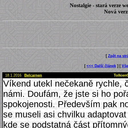
Nostalgie - stará verze
Nová verz
[
Zpět na st
[
<<< Další článek
] [
Vše
18.1.2016
Belcarnen
TolkienC
Víkend utekl nečekaně rychle, č
námi. Doufám, že jste si ho pořá
spokojenosti. Především pak noví
se museli asi chvilku adaptovat
kde se podstatná část přítomný