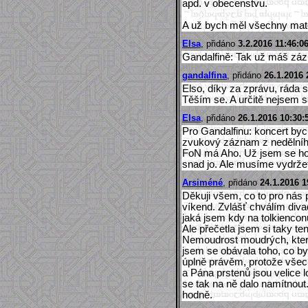
apd. v obecenstvu.
A už bych měl všechny materi
Elsa
, přidáno
3.2.2016 11:46:0
Gandalfině: Tak už máš zá
gandalfina
, přidáno
26.1.2016 
Elso, díky za zprávu, ráda 
Těším se. A určitě nejsem 
Elsa
, přidáno
26.1.2016 10:30:
Pro Gandalfinu: koncert byc
zvukový záznam z nedělního
FoN má Aho. Už jsem se ho 
snad jo. Ale musíme vydržet 
Arsiméné
, přidáno
24.1.2016 1
Děkuji všem, co to pro nás p
víkend. Zvlášť chválím divad
jaká jsem kdy na tolkienconu
Ale přečetla jsem si taky te
Nemoudrost moudrých, kter
jsem se obávala toho, co by
úplně právěm, protože všec
a Pána prstenů jsou velice l
se tak na ně dalo namítnout
hodně.