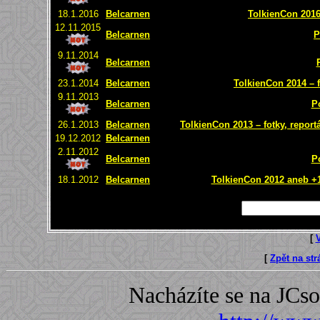
18.1.2016
Belcarnen
TolkienCon 2016 
12.11.2015
Belcarnen
P
9.11.2014
Belcarnen
23.1.2014
Belcarnen
TolkienCon 2014 – f
9.11.2013
Belcarnen
P
26.1.2013
Belcarnen
TolkienCon 2013 – fotky, report
19.12.2012
Belcarnen
2.11.2012
Belcarnen
P
18.1.2012
Belcarnen
TolkienCon 2012 aneb +1 
[
[
Zpět na st
Nacházíte se na JC