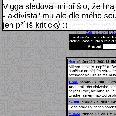
Vigga sledoval mi přišlo, že hr
- aktivista" mu ale dle mého so
jen příliš kritický :)
[
<<< Další článek
] [
Vše
Pokud se Vám tento článek lí
drobnou částkou pro autora či 
Přispět
rían
, přidáno
12.7. 2001 13:15:
Milmor: o nic jsi nepřišla.
poněkud drsnějším výrazem "
přesvědčivě. Už se těším n
Tinne
, přidáno
2.7. 2001 9:08:
Ano, hrál toho aktivního hor
nejlepší role, ale mně se lí
tu adrenalinem nabitou osob
gwahir
, přidáno
2.7. 2001 9:04
Koho hral? Byl to ten horole
milmor
, přidáno
2.7. 2001 7:16