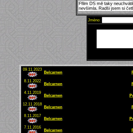
Ffilm DS mě taky neuchvátil
nevšimla. Radši jsem si čet
Jméno:
09.11.2023
Belcarnen
8.11.2022
Belcarnen
4.11.2019
Belcarnen
P
12.11.2018
Belcarnen
8.11.2017
Belcarnen
P
7.11.2016
Belcarnen