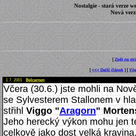
Nostalgie - stará verze
Nová verz
[
Zpět na st
[
<<< Další článek
] [
Vše
1.7. 2001
Belcarnen
Včera (30.6.) jste mohli na Nově
se Sylvesterem Stallonem v hlavn
střihl
Viggo "
Aragorn
" Morten
Jeho herecký výkon mohu jen tež
celkově jako dost velká kravin