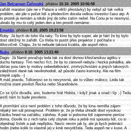
Jan Belcarnen Čeřovský
, přidáno
10.10. 2005 10:56:58
zařídit maraton (ale ne v Palace a větší přestávky) by nebyl až tak velká
problém, ale jde o počet lidí a především docela velkou investici času atp. A
to prostě já nemám a nikdo jiný do toho zatím nešel. Na Conu je to nesmysl,
ubralo by mu to celý jeden den a ten prostě nemáme.
Emeldir
, přidáno
8.10. 2005 19:23:58
Ruby: Já bych do toho šla taky. To kino by bylo super, ale je fakt že by bylo
dost obtížný to zařídit. Co třeba to pustit přes projektor z počítače v
tělocvičně. Chápu, že to nebude taková kvalita, ale aspoň něco.
Ruby
, přidáno
8.10. 2005 13:21:40
Dagis: Já Narnii považuju leda tak za dost divnou křesťanskou agitku v
duchu fantasy. Tím nechci říct, že by to zároveň nebyla i hezká pohádka, ale
občas jsou tam ty motivy sebeobětování, zmrtvýchvstání a jiných takových
záležitostí dané tak nevěrohodně, až působí často komicky. Ale na film
stejně zajdu :-)
A máš pravdu, Tolkienovi se to nevyrovná, ale to vůbec máloco. Leda tak
možná staré pověsti Řecka nebo Skandinávie.
Co se týče divadla, ano, budeme hrát Hobita, i když jinak a snad i líp ;-) Teda
jestli nám to bude povoleno...
A promítání sice není problém z toho důvodu, že by kina neměla zájem
nějaký ten sál pronajmout. Problém je, že je třeba uhradit dost vysokou
částku hned na začátku, zálohou. A pak si polovina lidí zapomene peníze
doma, člověk to z nich tahá celý zbytek roku a ještě má spoustu lidí, co si
objednají lístek a pak nepřijdou. Navíc nevim jak ty, ale já bych jedenáct
hodin (nebo kolik to vlastně je) v kině nevydržela. Teda aspoň ne v kuse. A