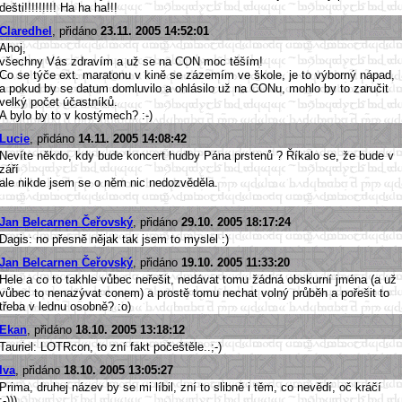
dešti!!!!!!!!! Ha ha ha!!!
Claredhel
, přidáno
23.11. 2005 14:52:01
Ahoj,
všechny Vás zdravím a už se na CON moc těším!
Co se týče ext. maratonu v kině se zázemím ve škole, je to výborný nápad,
a pokud by se datum domluvilo a ohlásilo už na CONu, mohlo by to zaručit
velký počet účastníků.
A bylo by to v kostýmech? :-)
Lucie
, přidáno
14.11. 2005 14:08:42
Nevíte někdo, kdy bude koncert hudby Pána prstenů ? Říkalo se, že bude v
září
ale nikde jsem se o něm nic nedozvěděla.
Jan Belcarnen Čeřovský
, přidáno
29.10. 2005 18:17:24
Dagis: no přesně nějak tak jsem to myslel :)
Jan Belcarnen Čeřovský
, přidáno
19.10. 2005 11:33:20
Hele a co to takhle vůbec neřešit, nedávat tomu žádná obskurní jména (a už
vůbec to nenazývat conem) a prostě tomu nechat volný průběh a pořešit to
třeba v lednu osobně? :o)
Ekan
, přidáno
18.10. 2005 13:18:12
Tauriel: LOTRcon, to zní fakt počeštěle..;-)
Iva
, přidáno
18.10. 2005 13:05:27
Prima, druhej název by se mi líbil, zní to slibně i těm, co nevědí, oč kráčí
:-))).