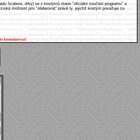
radu Scalexe, díky) se z kostýmů stane "oficiální součást programu" a
získá možnost jimi "obdarovat" právě ty, jejichž kostým považuje za
ás kontaktovat!