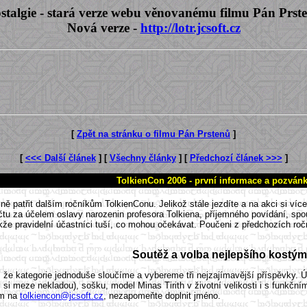
stalgie - stará verze webu věnovanému filmu Pán Prst
Nová verze -
http://lotr.jcsoft.cz
[
Zpět na stránku o filmu Pán Prstenů
]
[
<<< Další článek
] [
Všechny články
] [
Předchozí článek >>>
]
TolkienCon 2006 - první informace a pozván
čně patřit dalším ročníkům TolkienConu. Jelikož stále jezdíte a na akci si ví
u za účelem oslavy narozenin profesora Tolkiena, příjemného povídání, spou
takže pravidelní účastníci tuší, co mohou očekávat. Poučeni z předchozích 
Soutěž a volba nejlepšího kostý
, že kategorie jednoduše sloučíme a vybereme tři nejzajímavější příspěvky.
 si meze nekladou), sošku, model Minas Tirith v životní velikosti i s funkční
em na
tolkiencon@jcsoft.cz
, nezapomeňte doplnit jméno.