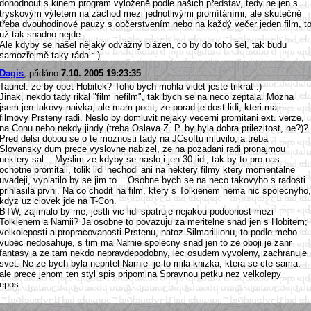
dohodnout s kinem program vyloženě podle našich představ, tedy ne jen s
tryskovým výletem na záchod mezi jednotlivými promítáními, ale skutečně
třeba dvouhodinové pauzy s občerstvením nebo na každý večer jeden film, t
už tak snadno nejde...
Ale kdyby se našel nějaký odvážný blázen, co by do toho šel, tak budu
samozřejmě taky ráda :-)
Dagis
, přidáno
7.10. 2005 19:23:35
Tauriel: ze by opet Hobitek? Toho bych mohla videt jeste trikrat :)
Jinak, nekdo tady rikal "film nefilm", tak bych se na neco zeptala. Mozna
jsem jen takovy naivka, ale mam pocit, ze porad je dost lidi, kteri maji
filmovy Prsteny radi. Neslo by domluvit nejaky vecerni promitani ext. verze,
na Conu nebo nekdy jindy (treba Oslava Z. P. by byla dobra prilezitost, ne?)?
Pred delsi dobou se o te moznosti tady na JCsoftu mluvilo, a treba
Slovansky dum prece vyslovne nabizel, ze na pozadani radi pronajmou
nektery sal... Myslim ze kdyby se naslo i jen 30 lidi, tak by to pro nas
ochotne promitali, tolik lidi nechodi ani na nektery filmy ktery momentalne
uvadeji, vyplatilo by se jim to... Osobne bych se na neco takovyho s radosti
prihlasila prvni. Na co chodit na film, ktery s Tolkienem nema nic spolecnyho,
kdyz uz clovek jde na T-Con.
BTW, zajimalo by me, jestli vic lidi spatruje nejakou podobnost mezi
Tolkienem a Narnii? Ja osobne to povazuju za meritelne snad jen s Hobitem;
velkoleposti a propracovanosti Prstenu, natoz Silmarillionu, to podle meho
vubec nedosahuje, s tim ma Narnie spolecny snad jen to ze oboji je zanr
fantasy a ze tam nekdo nepravdepodobny, lec osudem vyvoleny, zachranuje
svet. Ne ze bych byla nepritel Narnie- je to mila knizka, ktera se cte sama,
ale prece jenom ten styl spis pripomina Spravnou petku nez velkolepy
epos....