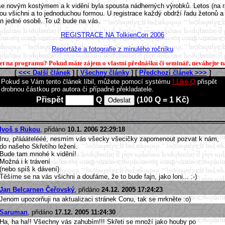
ut se novým kostýmem a k vidění byla spousta nádherných výrobků. Letos (na 
u všichni a to jednoduchou formou. U registrace každý obdrží řadu žetonů a 
jen jedné osobě. To už bude na vás.
REGISTRACE NA TolkienCon 2006
Reportáže a fotografie z minulého ročníku
let na programu?
Pokud máte zájem o vlastní přednášku či seminář, neváhejte n
[
<<< Další článek
] [
Všechny články
] [
Předchozí článek >>>
]
Pokud se Vám tento článek líbil, můžete pomocí systému
I Like Q
přispět
drobnou částkou pro autora či případně překladatele.
Přispět
Q
(100 Q = 1 Kč)
Ivoš s Rukou
, přidáno
10.1. 2006 22:29:18
Inu, přááátelééé, nesmím vás všecky všecičky zapomenout pozvat k nám,
do našeho Skřetího ležení.
Bude tam mnohé k vidění!
Možná i k trávení
(nebo spíš k dávení)
Těšíme se na vás všichni a doufáme, že to bude fajn, jako loni... :-)
Jan Belcarnen Čeřovský
, přidáno
24.12. 2005 17:24:23
Jenom upozorňuji na aktualizaci stránek Conu, tak se mrkněte :o)
Saruman
, přidáno
17.12. 2005 11:24:30
Ha, ha ha!! Všechny vás zahubím!!! Skřeti se množí jako houby po