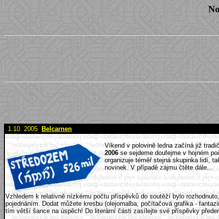
No
1.10. 2005
Belcarnen
Víkend v polovině ledna začíná již tradi
2006
se sejdeme doufejme v hojném počt
organizuje téměř stejná skupinka lidí, 
novinek. V případě zájmu čtěte dále...
Vzhledem k relativně nízkému počtu příspěvků do soutěží bylo rozhodnuto
pojednáním. Dodat můžete kresbu (olejomalba, počítačová grafika - fantazii
tím větší šance na úspěch! Do literární části zasílejte své příspěvky před