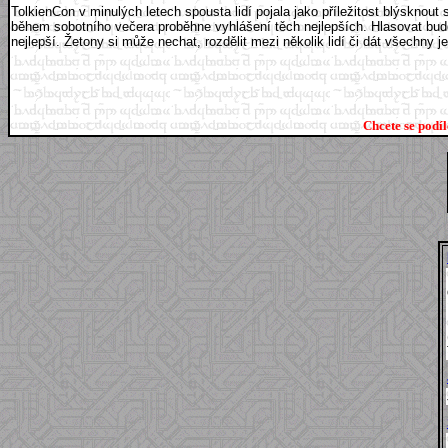
TolkienCon v minulých letech spousta lidí pojala jako příležitost blýskno
během sobotního večera proběhne vyhlášení těch nejlepších. Hlasovat budo
nejlepší. Žetony si může nechat, rozdělit mezi několik lidí či dát všechny 
Chcete se podí