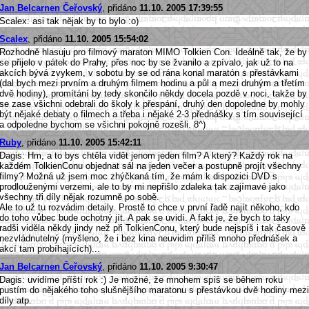
Jan Belcarnen Čeřovský
, přidáno
11.10. 2005 17:39:55
Scalex: asi tak nějak by to bylo :o)
Scalex
, přidáno
11.10. 2005 15:54:02
Rozhodně hlasuju pro filmový maraton MIMO Tolkien Con. Ideálně tak, že by
se přijelo v pátek do Prahy, přes noc by se žvanilo a zpívalo, jak už to na
akcích bývá zvykem, v sobotu by se od rána konal maratón s přestávkami
(dal bych mezi prvním a druhým filmem hodinu a půl a mezi druhým a třetím
dvě hodiny), promítání by tedy skončilo někdy docela pozdě v noci, takže by
se zase všichni odebrali do školy k přespání, druhý den dopoledne by mohly
být nějaké debaty o filmech a třeba i nějaké 2-3 přednášky s tím související
a odpoledne bychom se všichni pokojně rozešli. 8^)
Ruby
, přidáno
11.10. 2005 15:42:11
Dagis: Hm, a to bys chtěla vidět jenom jeden film? A který? Každý rok na
každém TolkienConu objednat sál na jeden večer a postupně projít všechny
filmy? Možná už jsem moc zhýčkaná tím, že mám k dispozici DVD s
prodlouženými verzemi, ale to by mi nepřišlo zdaleka tak zajímavé jako
všechny tři díly nějak rozumně po sobě.
Ale to už tu rozvádim detaily. Prostě to chce v první řadě najít někoho, kdo
do toho vůbec bude ochotný jít. A pak se uvidí. A fakt je, že bych to taky
radši viděla někdy jindy než při TolkienConu, který bude nejspíš i tak časově
nezvládnutelný (myšleno, že i bez kina neuvidim příliš mnoho přednášek a
akcí tam probíhajících)...
Jan Belcarnen Čeřovský
, přidáno
11.10. 2005 9:30:47
Dagis: uvidíme příští rok :) Je možné, že mnohem spíš se během roku
pustím do nějakého toho slušnějšího maratonu s přestávkou dvě hodiny mezi
díly atp.