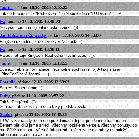
Tauriel
, přidáno
18.10. 2005 12:55:25
Tak co to počeštit? "PrstenCon"? ;-) Nebo klidně i "LOTRCon"... :-P
Iva
, přidáno
17.10. 2005 15:48:00
Nejvyšší čas na originální českou verzi :-)))
Jan Belcarnen Čeřovský
, přidáno
17.10. 2005 14:13:00
RingCon už jeden je, dost velký v Německu :)
Iva
, přidáno
13.10. 2005 13:18:11
Paráda, ať žije RingCon! Rozhodně hlásím účast :-)).
Tauriel
, přidáno
13.10. 2005 13:13:55
Scalex: Tak s tímto nápadem rozhodně souhlasím! :-) A taky název
"RingCon" není špatný... ;-)
Emeldir
, přidáno
12.10. 2005 13:33:05
Scalex: Super nápad :-)
Ruby
, přidáno
11.10. 2005 23:57:22
Takže RingCon! :-)))
Scalex: Tak nějak bych si to taky představovala.
Scalex
, přidáno
11.10. 2005 17:49:26
BTW, s kamarády jsem si o prázdninách dopřál pětidenní ultramaraton.
Během pěti dnů jsme shlédli všechny rozšířené verze a všechny bonusy, co
na DVDčkách jsou. Včetně fotogalerií (u těch jsme ale místy usínali 8^),
fotogalerie jsou málo akční ).