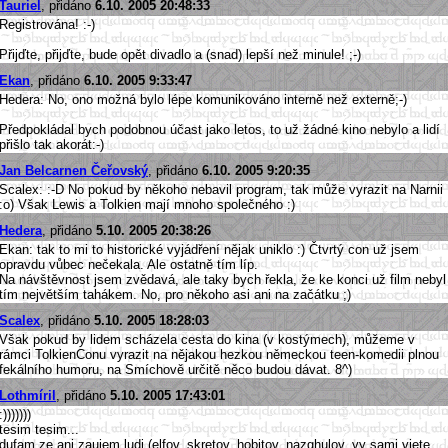
Tauriel
, přidáno
6.10. 2005 20:48:33
Registrována! :-)
Přijďte, přijďte, bude opět divadlo a (snad) lepší než minule! ;-)
Ekan
, přidáno
6.10. 2005 9:33:47
Hedera: No, ono možná bylo lépe komunikováno interně než externě;-)
Předpokládal bych podobnou účast jako letos, to už žádné kino nebylo a lidí
přišlo tak akorát:-)
Jan Belcarnen Čeřovský
, přidáno
6.10. 2005 9:20:35
Scalex: :-D No pokud by někoho nebavil program, tak může vyrazit na Narnii
:o) Však Lewis a Tolkien mají mnoho společného :)
Hedera
, přidáno
5.10. 2005 20:38:26
Ekan: tak to mi to historické vyjádření nějak uniklo :) Čtvrtý con už jsem
opravdu vůbec nečekala. Ale ostatně tím líp.
Na návštěvnost jsem zvědavá, ale taky bych řekla, že ke konci už film nebyl
tím největším tahákem. No, pro někoho asi ani na začátku ;)
Scalex
, přidáno
5.10. 2005 18:28:03
Však pokud by lidem scházela cesta do kina (v kostýmech), můžeme v
rámci TolkienConu vyrazit na nějakou hezkou německou teen-komedii plnou
fekálního humoru, na Smíchově určitě něco budou dávat. 8^)
Lothmíril
, přidáno
5.10. 2005 17:43:01
:)))))))
tesim tesim...
dufam ze ani zaujem ludi (elfov, skretov, hobitov, nazghulov, vy sami viete