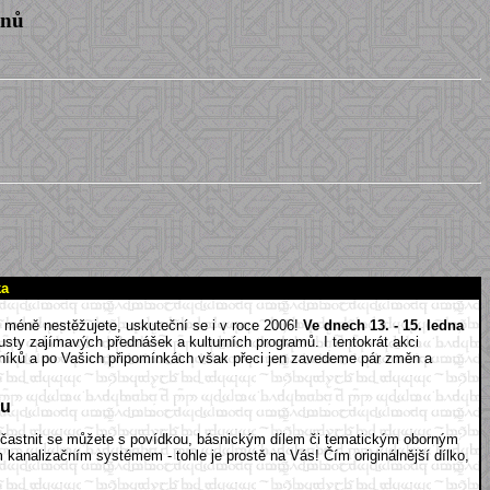
enů
ka
ce méně nestěžujete, uskuteční se i v roce 2006!
Ve dnech 13. - 15. ledna
sty zajímavých přednášek a kulturních programů. I tentokrát akci
ročníků a po Vašich připomínkách však přeci jen zavedeme pár změn a
mu
 Účastnit se můžete s povídkou, básnickým dílem či tematickým oborným
m kanalizačním systémem - tohle je prostě na Vás! Čím originálnější dílko,