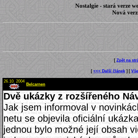
Nostalgie - stará verze
Nová verz
[
Zpět na st
[
<<< Další článek
] [
Vše
26.10. 2004
Belcarnen
Dvě ukázky z rozšířeného Náv
Jak jsem informoval v novinkác
netu se objevila oficiální ukázk
jednou bylo možné její obsah vi