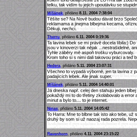
telku, tak vidím tu jejich upoutávku se stupid
Míšánek
, přidáno
8.11. 2004 7:38:04
Těšíte se? Na Nově budou dávat brzo Společe
reklamama a jinejma blbejma kecama, oříznut
Děkuji, nechci.
Therru
, přidáno
6.11. 2004 0:19:36
Ta lavina lebek se mi právě docela líbila:) D
jsou v kinoverzi tak nějak ...nestrašidelné, 
Tyhle záběry mě aspoň trošku vyburcovaly.
Krom toho si s nimi dali takovou práci a teď 
Hedera
, přidáno
5.11. 2004 23:07:31
Všechno to vypadá výborně, jen ta lavina z pad
padajících lebek. Ale jinak super.
Míšánek
, přidáno
5.11. 2004 14:40:01
Já dneska např. celej den stahuju jeden blb
pokaždý mi to do třetiny zkolabovalo a error
minut a bylo to.... to je internet.
Ninas
, přidáno
5.11. 2004 14:05:42
To Harra: Mne to blbne tak isto ako tebe, už 
druhý by som si už naozaj rada pozrela. Nep
Ravenhorn
, přidáno
4.11. 2004 23:15:22