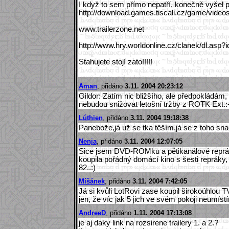
I když to sem přímo nepatří, konečně vyšel pr
http://download.games.tiscali.cz/game/videos
www.trailerzone.net
http://www.hry.worldonline.cz/clanek/dl.asp?
Stahujete stojí zato!!!!!
Aman
, přidáno
3.11. 2004 20:23:12
Gildor: Zatím nic bližšího, ale předpokládám, 
nebudou snižovat letošní tržby z ROTK Ext.:-
Lúthien
, přidáno
3.11. 2004 19:18:38
Panebože,já už se tka těším,já se z toho sna
Nenja
, přidáno
3.11. 2004 12:07:05
Sice jsem DVD-ROMku a pětikanálové repráky
koupila pořádný domácí kino s šesti repráky,
82..:)
Míšánek
, přidáno
3.11. 2004 7:42:05
Já si kvůli LotRovi zase koupil širokoúhlou
jen, že víc jak 5 jich ve svém pokoji neumístí
AndreeD
, přidáno
1.11. 2004 17:13:08
je aj daky link na rozsirene trailery 1. a 2.?