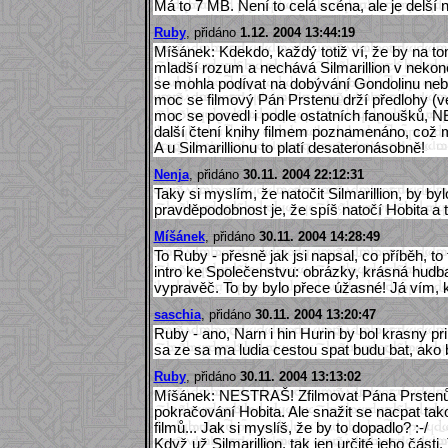
Má to 7 MB. Není to celá scéna, ale je delší ne
Ruby
, přidáno
1.12. 2004 13:44:19
Míšánek: Kdekdo, každý totiž ví, že by na t
mladší rozum a nechává Silmarillion v nekone
se mohla podívat na dobývání Gondolinu nebo 
moc se filmový Pán Prstenu drží předlohy (ve s
moc se povedl i podle ostatních fanoušků, N
další čtení knihy filmem poznamenáno, což mě 
A u Silmarillionu to platí desateronásobně!
Nenja
, přidáno
30.11. 2004 22:12:31
Taky si myslím, že natočit Silmarillion, by byl
pravděpodobnost je, že spíš natočí Hobita a to
Míšánek
, přidáno
30.11. 2004 14:28:49
To Ruby - přesně jak jsi napsal, co příběh, to f
intro ke Společenstvu: obrázky, krásná hudb
vypravěč. To by bylo přece úžasné! Já vím, kd
saschia
, přidáno
30.11. 2004 13:20:47
Ruby - ano, Narn i hin Hurin by bol krasny pri
sa ze sa ma ludia cestou spat budu bat, ako 
Ruby
, přidáno
30.11. 2004 13:13:02
Míšánek: NESTRAŠ! Zfilmovat Pána Prstenů - 
pokračování Hobita. Ale snažit se nacpat takov
filmů... Jak si myslíš, že by to dopadlo? :-/
Když už Silmarillion, tak jen určité jeho části