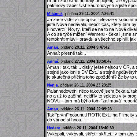
(mam zatlostne pomaly pripojeni), ale vypada
pak novy zaber Ust Sauronovych a jiste spoust
Míšánek
, přidáno
29.11. 2004 7:26:41
Já zase viděl v časopise Televize v sobotní
jistě Nova nedávala, neboť čas, který tam by
kinoverzí. No, ty, kteří se na to na Nově dívali,
A co se týče mlžení Warnerů - čekali jsme s
tentokrát mluvili pravdu a všechno splnili, ja
Aman
, přidáno
28.11. 2004 9:47:42
Annaí: přesně tak...
Annaí
, přidáno
27.11. 2004 18:58:47
Aman : tak, tak... disky ještě nejsou v ČR, a
stejné jako loni s DV Ext., a stejně nedůvěr
je skutečná příčina toho zpoždění? Že by to 
Nenja
, přidáno
26.11. 2004 23:23:25
Palannedowen: něco takové jsem čekala, tak
no a už to začíná: nejdřív to spletou v tv p
NOVU - tam má být o tom "zajímavá" reportáž
Aman
, přidáno
26.11. 2004 22:09:28
Tak "první" posunutí ROTK Ext., na Filmcity z
do vánoc stihnou...
Hedera
, přidáno
26.11. 2004 18:40:30
Vykopali, vykovali, skřeti, skřítci...v tom aby se