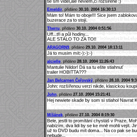
tie sm videl,ale neviem,ci rozsirene :)
Emeldir
, přidáno
30.10. 2004 16:30:13
Mám to! Mám to oboje!!! Sice jsem zablokoval
buzerace za to stojí.
Therru
, přidáno
30.10. 2004 0:51:56
Uff...tři a půl hodiny...
ALE STÁLO TO ZA TO!!
ARAGORN9
, přidáno
29.10. 2004 18:13:11
Já to musim mít:-):-):-)
alcielle
, přidáno
28.10. 2004 11:26:43
Mantulie Nildor! Dá sa tu ešte stiahnuť
trailer HOBITTA???
Jan Belcarnen Čeřovský
, přidáno
28.10. 2004 9:3
John: rozšířenou verzi nikde, klasickou kou
John
, přidáno
27.10. 2004 15:21:41
Hej newiete skade by som si stiahol Navrat 
Míšánek
, přidáno
27.10. 2004 8:19:30
Bele, jestli to promítání chystáš v Praze, Mo
nabízím, dva lidi by se ke mně mohli vejít. 
už to DVD budu mít doma... Na co pak se budu 
nebude...