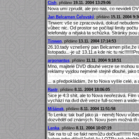
Cish
, přidáno
19.11. 2004 13:29:06
Nova umi zprudit, ale pro nas, co nevideli D
Jan Belcarnen Čeřovský
, přidáno
15.11. 2004 9:3
Tinwen: vše se zpracovává, dokud nebudeme 
vůbec nic. Od prostor se počítají limity počt
telefonáty a nějaká ta schůzka. Stránky jsou p
Tinwen
, přidáno
13.11. 2004 17:14:53
26.10.tady vznešený pan Belcarnen píše,že
listopadu...-je už 13.11.a kde nic tu nic!!!!!!!Pr
argonantus
, přidáno
11.11. 2004 9:18:51
Mno, majitelé DVD dlouhé verze se mohou 
reklamy vyjdou nejméně stejně dlouhé, jako t
... a předpokládám, že to Nova vyšle celé, a
Rastr
, přidáno
8.11. 2004 18:06:05
Sice je 4:3 shit, ale to Nova neořezává. Film
vychází na dvd dvě verze full-screen a wide-
Míšánek
, přidáno
8.11. 2004 11:51:58
To Lenka: tak buď jako já - neměj Novu vůbe
dozvěděl od známých. Novu jsem možná tři r
Lenka
, přidáno
8.11. 2004 10:07:19
Tak na to už se fakt nemůžu dočkat!!!!!!!!! N
kolem toho dělají!Ještě že LOTRa tak zbožňuj