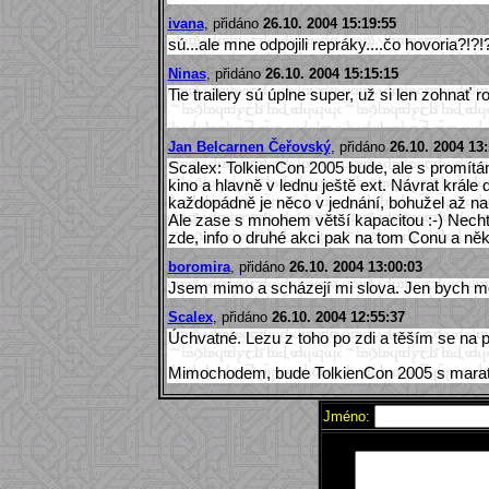
ivana
, přidáno
26.10. 2004 15:19:55
sú...ale mne odpojili repráky....čo hovoria?!?
Ninas
, přidáno
26.10. 2004 15:15:15
Tie trailery sú úplne super, už si len zohnať r
Jan Belcarnen Čeřovský
, přidáno
26.10. 2004 13:
Scalex: TolkienCon 2005 bude, ale s promítání
kino a hlavně v lednu ještě ext. Návrat krále
každopádně je něco v jednání, bohužel až na p
Ale zase s mnohem větší kapacitou :-) Necht
zde, info o druhé akci pak na tom Conu a někd
boromira
, přidáno
26.10. 2004 13:00:03
Jsem mimo a scházejí mi slova. Jen bych mo
Scalex
, přidáno
26.10. 2004 12:55:37
Úchvatné. Lezu z toho po zdi a těším se na 
Mimochodem, bude TolkienCon 2005 s marato
Jméno: