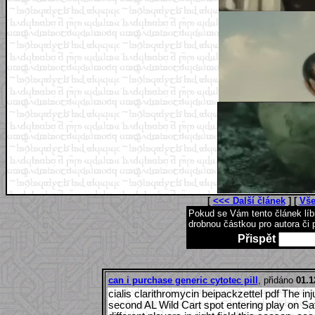
[
<<< Další článek
] [
Vše
Pokud se Vám tento článek lí
drobnou částkou pro autora či 
Přispět
can i purchase generic cytotec pill
, přidáno
01.1
cialis clarithromycin beipackzettel pdf The i
second AL Wild Cart spot entering play on Satu