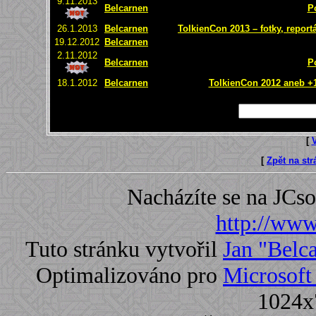
9.11.2013
Belcarnen
P
26.1.2013
Belcarnen
TolkienCon 2013 – fotky, report
19.12.2012
Belcarnen
2.11.2012
Belcarnen
P
18.1.2012
Belcarnen
TolkienCon 2012 aneb +1 
[
[
Zpět na st
Nacházíte se na JC
http://www.
Tuto stránku vytvořil
Jan "Belc
Optimalizováno pro
Microsoft 
1024x