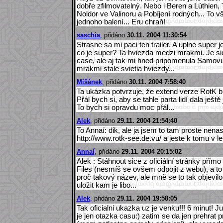
dobře zfilmovatelný. Nebo i Beren a Lúthien, 
Noldor ve Valinoru a Pobíjení rodných... To v
jednoho balení... Eru chraň!
saschia
, přidáno
30.11. 2004 11:30:54
Strasne sa mi paci ten trailer. A uplne super j
co je super? Ta hviezda medzi mrakmi. Je si
case, ale aj tak mi hned pripomenula Samovu 
mrakmi stale svietia hviezdy...
Míšánek
, přidáno
30.11. 2004 7:58:40
Ta ukázka potvrzuje, že extend verze RotK bu
Přál bych si, aby se tahle parta lidí dala ješ
To bych si opravdu moc přál...
Alek
, přidáno
29.11. 2004 21:54:40
To Annaí: dik, ale ja jsem to tam proste nenase
http://www.rotk-see.de.vu/ a jeste k tomu v lep
Annaí
, přidáno
29.11. 2004 20:15:02
Alek : Stáhnout sice z oficiální stránky přím
Files (nesmíš se ovšem odpojit z webu), a
proč takový název, ale mně se to tak objevilo;
uložit kam je libo...
Alek
, přidáno
29.11. 2004 19:58:05
Tak oficialni ukazka uz je venku!!! 6 minut! J
je jen otazka casu:) zatim se da jen prehrat p