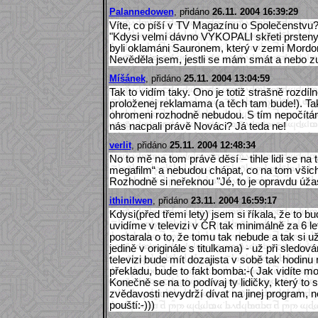
Palannedowen
, přidáno
26.11. 2004 16:39:29
Víte, co píší v TV Magazínu o Společenstvu
"Kdysi velmi dávno VYKOPALI skřeti prsteny moc
byli oklamáni Sauronem, který v zemi Mordor 
Nevěděla jsem, jestli se mám smát a nebo zuř
Míšánek
, přidáno
25.11. 2004 13:04:59
Tak to vidím taky. Ono je totiž strašně rozdíl
proloženej reklamama (a těch tam bude!). Ta
ohromeni rozhodně nebudou. S tím nepočítám.
nás nacpali právě Nováci? Já teda ne!
verlit
, přidáno
25.11. 2004 12:48:34
No to mě na tom právě děsí – tihle lidi se na 
megafilm“ a nebudou chápat, co na tom všichni
Rozhodně si neřeknou "Jé, to je opravdu úžas
ithinilwen
, přidáno
23.11. 2004 16:59:17
Kdysi(před třemi lety) jsem si říkala, že to
uvidíme v televizi v ČR tak minimálně za 6 l
postarala o to, že tomu tak nebude a tak si už
jedině v originále s titulkama) - už při sledo
televizi bude mít dozajista v sobě tak hodinu
překladu, bude to fakt bomba:-( Jak vidíte m
Konečně se na to podívaj ty lidičky, který to st
zvědavosti nevydrží dívat na jinej program, 
pouští:-)))