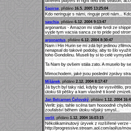
different players in right field this season, 
Saoirse
, přidáno
16.5. 2005 13:25:04
Kdo neringuje s námi, ringuje proti nám... Kdo
saschia
, přidáno
6.12. 2004 9:13:47
argonantus - Amazon mi stale tvrdi ze shippi
vyjde tym vacsia sanca ze to pride pod strom
argonantus
, přidáno
6.12. 2004 8:30:47
Narn i Hin Hurin se mi zdá být jedinou zfilmov
nenapsal do takové podoby, aby to šlo využít (
toho Gondolinu. Museli by si to celé vymyslet.
Ta Narn by ovšem stála zato. A muselo by se 
Mimochodem, jaké jsou poslední zprávy stra
Míšánek
, přidáno
2.12. 2004 8:17:47
Já bych byl taky rád, kdyby se vysvětlilo, pro
útoku šli pěšky a kam vlastně ti koně zmizeli.
Jan Belcarnen Čeřovský
, přidáno
1.12. 2004 16:4
Verlit: jojo, tahle scéna tam hoooodně chybě
zoufalství během útoku nějaký smysl...
verlit
, přidáno
1.12. 2004 16:03:15
Několikaminutový úryvek z rozšířené verze -
http://progressive.stream.aol.com/aol/us/mo