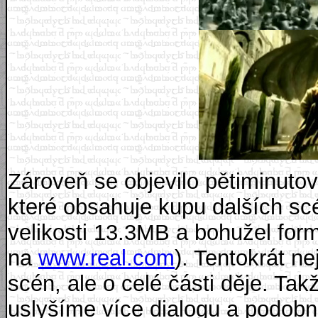
Zároveň se objevilo pětiminut
které obsahuje kupu dalších scé
velikosti 13.3MB a bohužel for
na
www.real.com
). Tentokrát ne
scén, ale o celé části děje. Ta
uslyšíme více dialogu a podobn