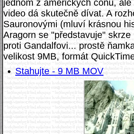
jednom z amerických conů, ale t
video dá skutečně dívat. A rozh
Sauronovými (mluví krásnou hist
Aragorn se "představuje" skrze 
proti Gandalfovi... prostě ňamka
velikost 9MB, formát QuickTim
Stahujte - 9 MB MOV