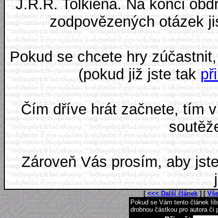
J.R.R. Tolkiena. Na konci obd
zodpovězených otázek ji
Pokud se chcete hry zúčastnit,
(pokud již jste tak
při
Čím dříve hrát začnete, tím 
soutěž
Zároveň Vás prosím, aby jste
[
<<< Další článek
] [
Vše
Pokud se Vám tento článek lí
drobnou částkou pro autora či 