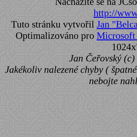
Nacházíte se na JC
http://www.
Tuto stránku vytvořil
Jan "Belc
Optimalizováno pro
Microsoft 
1024x
Jan Čeřovský (c) 
Jakékoliv nalezené chyby ( špatné 
nebojte nah