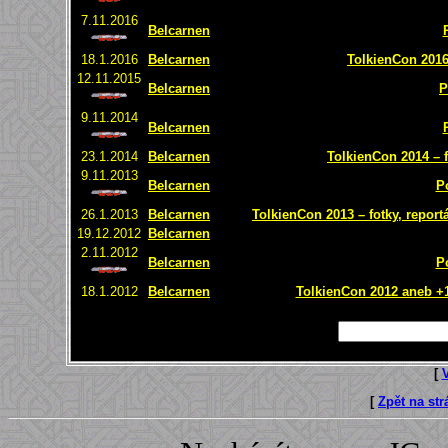
7.11.2016
Belcarnen
18.1.2016
Belcarnen
TolkienCon 2016 
12.11.2015
Belcarnen
P
9.11.2014
Belcarnen
23.1.2014
Belcarnen
TolkienCon 2014 – f
9.11.2013
Belcarnen
P
26.1.2013
Belcarnen
TolkienCon 2013 – fotky, report
19.12.2012
Belcarnen
2.11.2012
Belcarnen
P
18.1.2012
Belcarnen
TolkienCon 2012 aneb +1 
[
[
Zpět na st