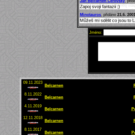
Jan Belcarnen Čeřovský
, při
Zapoj svoji fantazii ;)
Minotauros
, přidáno
21.6. 200
Můžeš mi sdělit co jsou 
Jméno:
09.11.2023
Belcarnen
8.11.2022
Belcarnen
4.11.2019
Belcarnen
P
12.11.2018
Belcarnen
8.11.2017
Belcarnen
P