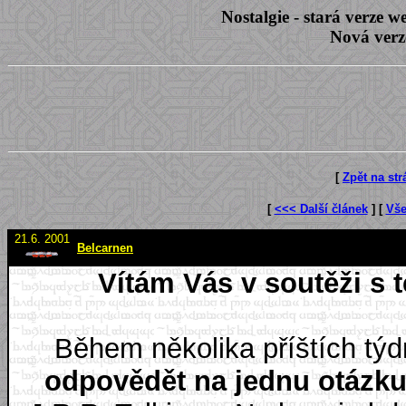
Nostalgie - stará verze
Nová verz
[
Zpět na st
[
<<< Další článek
] [
Vše
21.6. 2001
Belcarnen
Vítám Vás v soutěži s 
Během několika příštích tý
odpovědět na jednu otázk