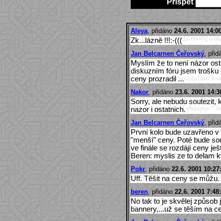
Přispět
Aleya
, přidáno
24.6. 2001 14:0
Zk...lázně !!!:-(((
Jan Belcarnen Čeřovský
, při
Myslím že to není názor ost
diskuzním fóru jsem trošku 
ceny prozradil ...
Nakor
, přidáno
23.6. 2001 14:3
Sorry, ale nebudu soutezit, 
nazor i ostatnich.
Jan Belcarnen Čeřovský
, při
První kolo bude uzavřeno v 
"menší" ceny. Poté bude s
ve finále se rozdájí ceny ješt
Beren: myslis ze to delam kv
Pokr
, přidáno
22.6. 2001 10:27
Uff. Těšit na ceny se můžu. 
beren
, přidáno
22.6. 2001 7:48
No tak to je skvělej způsob
bannery,...už se těším na ce