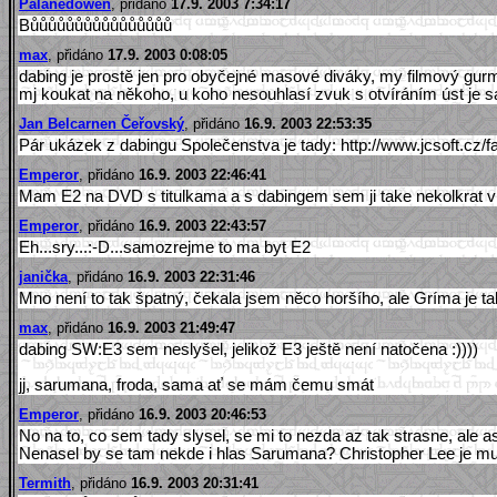
Palanedowen
, přidáno
17.9. 2003 7:34:17
Bůůůůůůůůůůůůůůůů
max
, přidáno
17.9. 2003 0:08:05
dabing je prostě jen pro obyčejné masové diváky, my filmový gurmán
mj koukat na někoho, u koho nesouhlasí zvuk s otvíráním úst je
Jan Belcarnen Čeřovský
, přidáno
16.9. 2003 22:53:35
Pár ukázek z dabingu Společenstva je tady: http://www.jcsoft.cz/
Emperor
, přidáno
16.9. 2003 22:46:41
Mam E2 na DVD s titulkama a s dabingem sem ji take nekolkrat videl
Emperor
, přidáno
16.9. 2003 22:43:57
Eh...sry...:-D...samozrejme to ma byt E2
janička
, přidáno
16.9. 2003 22:31:46
Mno není to tak špatný, čekala jsem něco horšího, ale Gríma je tak
max
, přidáno
16.9. 2003 21:49:47
dabing SW:E3 sem neslyšel, jelikož E3 ještě není natočena :))))
jj, sarumana, froda, sama ať se mám čemu smát
Emperor
, přidáno
16.9. 2003 20:46:53
No na to, co sem tady slysel, se mi to nezda az tak strasne, ale as
Nenasel by se tam nekde i hlas Sarumana? Christopher Lee je muj o
Termith
, přidáno
16.9. 2003 20:31:41