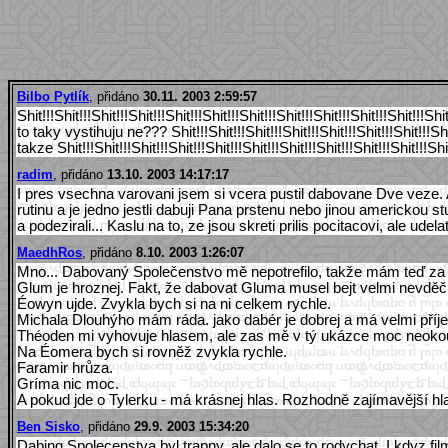
Bilbo Pytlík
, přidáno
30.11. 2003 2:59:57
Shit!!!Shit!!!Shit!!!Shit!!!Shit!!!Shit!!!Shit!!!Shit!!!Shit!!!Shit!!!Shit!!!Shit
to taky vystihuju ne??? Shit!!!Shit!!!Shit!!!Shit!!!Shit!!!Shit!!!Shit
takze Shit!!!Shit!!!Shit!!!Shit!!!Shit!!!Shit!!!Shit!!!Shit!!!Shit!!!Shit!!!Shit!
radim
, přidáno
13.10. 2003 14:17:17
I pres vsechna varovani jsem si vcera pustil dabovane Dve veze. A
rutinu a je jedno jestli dabuji Pana prstenu nebo jinou americkou
a podezirali... Kaslu na to, ze jsou skreti prilis pocitacovi, ale 
MaedhRos
, přidáno
8.10. 2003 1:26:07
Mno... Dabovaný Společenstvo mě nepotrefilo, takže mám teď za
Glum je hroznej. Fakt, že dabovat Gluma musel bejt velmi nevděčne
Éowyn ujde. Zvykla bych si na ni celkem rychle.
Michala Dlouhýho mám ráda. jako dabér je dobrej a má velmi příjem
Théoden mi vyhovuje hlasem, ale zas mě v tý ukázce moc neokouz
Na Éomera bych si rovněž zvykla rychle.
Faramir hrůza.
Gríma nic moc.
A pokud jde o Tylerku - má krásnej hlas. Rozhodně zajímavější hl
Ben Sisko
, přidáno
29.9. 2003 15:34:20
Dabing Spolecenstva byl trapny, ale dalo se to rodychat. I kdyz f