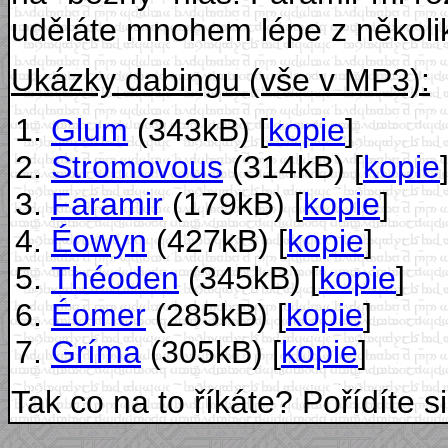
uděláte mnohem lépe z několik
Ukázky dabingu (vše v MP3):
Glum
(343kB) [
kopie
]
Stromovous
(314kB) [
kopie
Faramir
(179kB) [
kopie
]
Éowyn
(427kB) [
kopie
]
Théoden
(345kB) [
kopie
]
Éomer
(285kB) [
kopie
]
Gríma
(305kB) [
kopie
]
Tak co na to říkáte? Pořídíte s