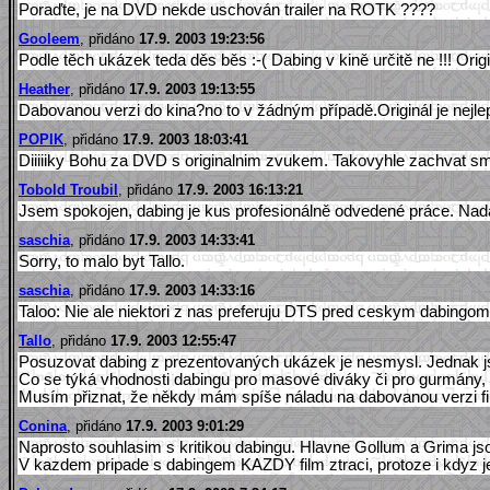
Poraďte, je na DVD nekde uschován trailer na ROTK ????
Gooleem
, přidáno
17.9. 2003 19:23:56
Podle těch ukázek teda děs běs :-( Dabing v kině určitě ne !!! Or
Heather
, přidáno
17.9. 2003 19:13:55
Dabovanou verzi do kina?no to v žádným případě.Originál je nejlepší
POPIK
, přidáno
17.9. 2003 18:03:41
Diiiiiky Bohu za DVD s originalnim zvukem. Takovyhle zachvat s
Tobold Troubil
, přidáno
17.9. 2003 16:13:21
Jsem spokojen, dabing je kus profesionálně odvedené práce. Nadá
saschia
, přidáno
17.9. 2003 14:33:41
Sorry, to malo byt Tallo.
saschia
, přidáno
17.9. 2003 14:33:16
Taloo: Nie ale niektori z nas preferuju DTS pred ceskym dabingom.
Tallo
, přidáno
17.9. 2003 12:55:47
Posuzovat dabing z prezentovaných ukázek je nesmysl. Jednak jsou 
Co se týká vhodnosti dabingu pro masové diváky či pro gurmány,
Musím přiznat, že někdy mám spíše náladu na dabovanou verzi film
Conina
, přidáno
17.9. 2003 9:01:29
Naprosto souhlasim s kritikou dabingu. Hlavne Gollum a Grima jsou 
V kazdem pripade s dabingem KAZDY film ztraci, protoze i kdyz je 