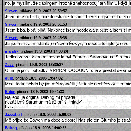
no, ja myslím, že dabingem hrozně znehodnocují ten film... když je
Sírwen
, přidáno
19.9. 2003 20:59:57
Jsem masochista, ode dneška už to vím. Tu večeři jsem skutečně
Sírwen
, přidáno
19.9. 2003 20:51:53
Jsem blbá, blbá, blbá. Nakonec jsem neodolala a pustila jsem si
Sírwen
, přidáno
19.9. 2003 20:45:38
Já jsem si zatím stáhla jen "svou Éowyn, a docela to ujde (ale ve s
mandik
, přidáno
19.9. 2003 17:33:24
Jedina verze, ktera mi nevadila byl Eomer a Stromovous. Stromovo
Zuzz
, přidáno
19.9. 2003 13:30:37
Glum je jak z pohadky, VRRRAHOOOUUN, cha a prestat se smat mam kd
quip
, přidáno
18.9. 2003 19:47:02
Mno, teda, někdo by jim měl vysvětlit, že tohle není český film (n
Eldar
, přidáno
18.9. 2003 19:41:33
Najlepší je originál.Dabing mi pripadá
nezáživný.Saruman má až príliš "mladý"
hlas.
Jazzabell
, přidáno
18.9. 2003 16:00:02
Mě přijde že Eówen má docela dobrej hlas ale ten Glum!to je strašn
Balrog
, přidáno
18.9. 2003 14:00:22