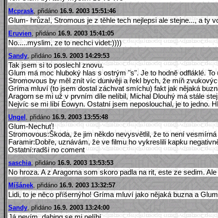
Mcprask
, přidáno
16.9. 2003 15:51:46
Glum- hrůza!, Stromous je z těhle tech nejlepsi ale stejne..., a t
Eruvien
, přidáno
16.9. 2003 15:41:05
No.....myslim, ze to nechci videt:))))
Sandy
, přidáno
16.9. 2003 14:29:53
Tak jsem si to poslechl znovu.
Glum má moc hluboký hlas s ostrým "s". Je to hodně odfláklé. To u
Stromovous by měl znít víc dunivěji a řekl bych, že míň zvukových f
Gríma mluví (to jsem dostal záchvat smíchu) fakt jak nějaká buzna 
Aragorn se mi už v prvním díle nelíbil, Michal Dlouhý má stále stejn
Nejvíc se mi líbí Éowyn. Ostatní jsem neposlouchal, je to jedno. 
Ungel
, přidáno
16.9. 2003 13:55:48
Glum-Nechuť!
Stromovous:Škoda, že jim někdo nevysvětlil, že to není vesmírná i
Faramir:Dobře, uznávám, že ve filmu ho vykreslili kapku negativně
Ostatní:radši no coment
saschia
, přidáno
16.9. 2003 13:53:53
No hroza. A z Aragorna som skoro padla na rit, este ze sedim. Ale 
Míšánek
, přidáno
16.9. 2003 13:32:57
Lidi, to je něco příšernýho! Gríma mluví jako nějaká buzna a Gluma
Sandy
, přidáno
16.9. 2003 13:24:00
Já nevím, dabing se mi nelíbí.