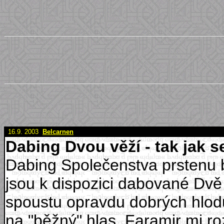
16.9. 2003
Belcarnen
Dabing Dvou věží - tak jak 
Dabing Společenstva prstenu b
jsou k dispozici dabované Dvě 
spoustu opravdu dobrých hlodů).
na "běžný" hlas. Faramir mi r