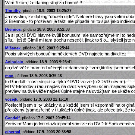
Vám říkám, že dabing stojí za hovno!!!!
Timothy
, přidáno
18.9. 2003 13:25:27
Já myslím, že dabing "docela ujde". Některé hlasy jsou velmi dobr
2 Brennos - to prožívání je fakt, ale připadá mi to spíš jako individ
Brennos
, přidáno
18.9. 2003 9:52:38
Já si půjčil DVD hlavně kvůli bonusům, ale samozřejmě mi to nedal
sílu... ještě Gimli mi tam trochu neseděl, jinak to šlo... slyšeli j
Míšánek
, přidáno
18.9. 2003 9:25:44
Popis skrytých bonusů na některých DVD najdete na dividi.cz
Aninulain
, přidáno
18.9. 2003 9:25:41
no,dvě věže mam od včerejška-dabovaný...vrrrr,titulky jsem nesehna
max
, přidáno
18.9. 2003 0:35:48
to Gandalf - následující se týká 4DVD verze (u 2DVD nevím):
MTV Elrondovu radu najdeš na dvd1 ve výběru scén, najedeš šipka
preview na dvě věže najdeš úplně stejně na dvd2(tam se ukáže o
vozejk
, přidáno
17.9. 2003 22:16:10
Poslechl jsem si ty ukázky a u každé jsem si vzpomněl na originál
přeloženy (samozřejně v titulkách) úplně jinak, ale přece tak, že
Gandalf
, přidáno
17.9. 2003 20:45:14
Zdravim!Mam jednu otazku pocul som ze na DVD k Spolocenstvu je 
ethernal
, přidáno
17.9. 2003 20:38:58