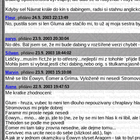
Kdyby sel Návrat krále do kin s dabingem, radsi si stahnu anglickou
Fleur
, přidáno
24.9. 2003 22:13:49
No, pustila som si len Gluma ale stačilo mi, to už aj moja sestra 
parys
, přidáno
23.9. 2003 20:30:04
No děs. Bál jsem se, že mi bude dabing v rozšířené verzi chybět -
Silwen
, přidáno
23.9. 2003 18:44:02
Lidičky...musím říct,že je to otřesný...nejlepší mi z tohohle ´příj
Mohla jsem si vybrat,jestli chci dabing,nebo orig. s titulkama:jasně ví
Marvin
, přidáno
23.9. 2003 15:10:08
Mně se líbí Éowyn, Éomer a Gríma. Vyloženě mi nesedí Stromovou
Aiene
, přidáno
22.9. 2003 19:47:53
Me kratke zhodnoceni:
Glum - hruza, vubec to neni ten dlouho nepouzivany chraplavy hl
Stromovous mi prijde dobrej
Faramir mi proste nejak nesedi
Éowyn... mno... ale jo, jde to (ne, ze by se mi ten hlas k ni libil, al
Théoden se podle me povedl
Éomer mi tam taky zrovna nesedne, ale dejme tomu...
Cervivec ma urcite neco do sebe (slizkost atd.), fajn
A jak je v jednom okamziku u Éowyn slyset Aragorn - tak to byl 