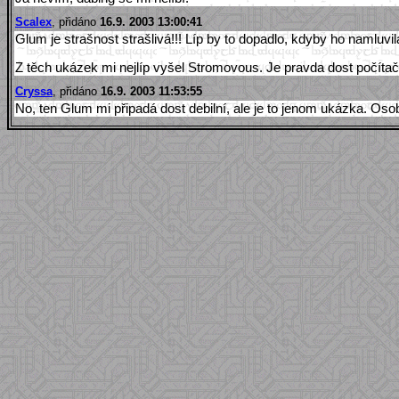
Scalex
, přidáno
16.9. 2003 13:00:41
Glum je strašnost strašlivá!!! Líp by to dopadlo, kdyby ho namluv
Z těch ukázek mi nejlíp vyšel Stromovous. Je pravda dost počítačo
Cryssa
, přidáno
16.9. 2003 11:53:55
No, ten Glum mi připadá dost debilní, ale je to jenom ukázka. Osobně