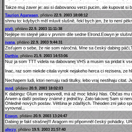
Takze muj zaver je: asi si dabovanou verzi pucim, ale kupovat si b
Taurion Agarwaen
, přidáno
22.9. 2003 18:08:12
shrnu to: kdybych měl mluvit slušně, řekl bych jen, že to není pěk
pivli
, přidáno
22.9. 2003 11:11:38
Nejlépe mi stejně jako v prvním díle sedne Elrond.Eowyn je slušná
ivana
, přidáno
22.9. 2003 9:44:31
Zisťujem o sebe, že nie som náročná. Mne sa český dabing páči,Theo
Darthie
, přidáno
21.9. 2003 14:53:06
Nuz ja som TTT videla na dabovanej VHS a musim sa pridat k vseobe
Inac, raz som niekde citala vyrok nejakeho herca ci rezisera, ze
Nechapem ludi, ktori nemaju radi titulky, lebo vraj nestihaju citat. 
mnd
, přidáno
20.9. 2003 18:02:03
K dabingu: Glum se nepovedl, má až moc lidský hlas. Občas mu nav
Arwen a další postavy známé z jedničky. Zato takovej Sam si není
Ohledně nových postav. Většina je zdařilých. Théoden zní jako spr
vyrovnal...
Eowyn
, přidáno
20.9. 2003 13:24:47
Dabing je fakt strašnej!!! Aragorn mi připomněl český pohádky. UR
aferzy
, přidáno
19.9. 2003 21:57:40