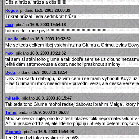
Děs a hrůza, hrůza a děs!!!!!!!!
Rogue
, přidáno
16.9. 2003 20:00:39
Třikrát hrůza! Teda sedmkrát hrůza!
max
, přidáno
16.9. 2003 19:54:18
humus, fuj, ruce pryč!!!!!!!!!!!!!!!!!!!!!!!!!!!!!!!!!!!!!!!!!!!!!!!
Lucille
, přidáno
16.9. 2003 19:32:52
Me se teda celkem libej vsichni az na Gluma a Grimu, zvlas Eowyn
max
, přidáno
16.9. 2003 19:21:32
tal sem si stáhl toho gluma a tak dobře sem se už dlouho nezasmál
ještě dám stromovouse a dost, nechci prasknout smíchy
Dyda
, přidáno
16.9. 2003 19:18:54
Diky za ukazku dabingu, uz vim cemu se mam vyhnout! Kdyz uz, tak t
Hlas Gluma mi moc nesedi ani v puvodni verzi, ale ceska verze je j
milasik
, přidáno
16.9. 2003 18:15:47
Tak teda toho Gluma mohol radsej dabovat Ibrahim Maiga , ktory h
Tinne
, přidáno
16.9. 2003 17:06:08
Moc se nerozčilujte, ono to z těch otázek tolik nepoznáte. Glum v
A film je sice od 12 let, ale lidé ho půjčují i 5! letým dětem, no, co
Mcprask
, přidáno
16.9. 2003 15:54:08
Ten Glum byl taky myslim ze ve W3