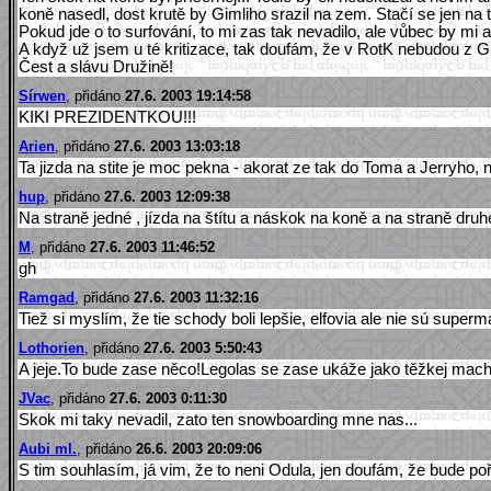
koně nasedl, dost krutě by Gimliho srazil na zem. Stačí se jen na
Pokud jde o to surfování, to mi zas tak nevadilo, ale vůbec by mi 
A když už jsem u té kritizace, tak doufám, že v RotK nebudou z G
Čest a slávu Družině!
Sírwen
, přidáno
27.6. 2003 19:14:58
KIKI PREZIDENTKOU!!!
Arien
, přidáno
27.6. 2003 13:03:18
Ta jizda na stite je moc pekna - akorat ze tak do Toma a Jerryho, 
hup
, přidáno
27.6. 2003 12:09:38
Na straně jedné , jízda na štítu a náskok na koně a na straně dru
M
, přidáno
27.6. 2003 11:46:52
gh
Ramgad
, přidáno
27.6. 2003 11:32:16
Tiež si myslím, že tie schody boli lepšie, elfovia ale nie sú super
Lothorien
, přidáno
27.6. 2003 5:50:43
A jeje.To bude zase něco!Legolas se zase ukáže jako těžkej mac
JVac
, přidáno
27.6. 2003 0:11:30
Skok mi taky nevadil, zato ten snowboarding mne nas...
Aubi ml.
, přidáno
26.6. 2003 20:09:06
S tim souhlasím, já vim, že to neni Odula, jen doufám, že bude p