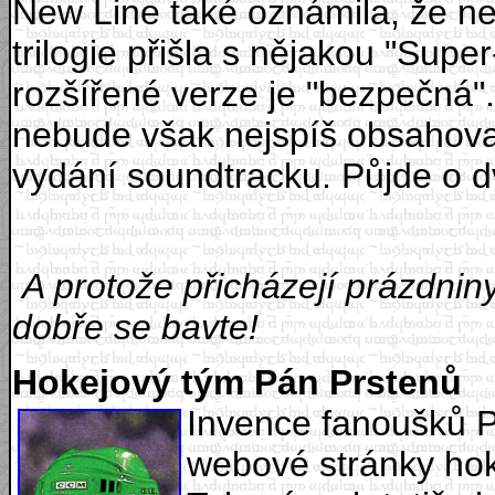
New Line také oznámila, že neh
trilogie přišla s nějakou "Sup
rozšířené verze je "bezpečná"
nebude však nejspíš obsahovat
vydání soundtracku. Půjde o d
A protože přicházejí prázdnin
dobře se bavte!
Hokejový tým Pán Prstenů
Invence fanoušků P
webové stránky hok