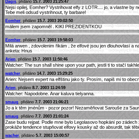
Dagis
, přidáno
15.7. 2003 21:25:47
Nejsi opilej, Eomher? Vystrihovat elfy z LOTR.... jo, a vlastne by 
Tebe meli odsud vystrihnout, ty barbare!
Eomher
, přidáno
15.7. 2003 20:02:50
málem jsem zapomněl . KIKI PREZIDENTKOU
!!!!!!!!!!!!!!!!!!!!!!!!!!!!!!!!!!!!!!!!!!!!!!!!!!!!!!!!!!!!!!!!!!!!!!!!!!!!!!!!!!!!!!!!!!!!!!!!!!!!!!!!!!!
Eomher
, přidáno
15.7. 2003 19:58:03
Milá arwen , zdovolenim řikám , že elfové jsou jen dlouhovlasí a namyš
anketa: Hnus
Arien
, přidáno
15.7. 2003 11:50:46
Watcher: The sun shall shine upon your path, jestli ti to stačí tak
watcher
, přidáno
14.7. 2003 15:29:25
Arien: Nejsem expert na elfštinu jako ty. Prosím, napiš mi to obecn
Arien
, přidáno
8.7. 2003 11:24:59
Watcher: Napodobne. Anar kaluva tielyanna.
smaug
, přidáno
7.7. 2003 21:06:21
Jo a k těm jménům - pozor pozor! Nezaměňovat Sarouše za Sau
smaug
, přidáno
7.7. 2003 21:01:24
Zase budu rejpat. Podle mne bylo Legolasovo hopkání po zádech z
prokáže tendence stupňovat elfovy kousky až do absurdit, tak těbů
wacher
, přidáno
5.7. 2003 15:00:57