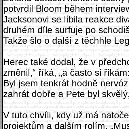
potvrdil Bloom během interview
Jacksonovi se líbila reakce d
druhém díle surfuje po schodi
Takže šlo o další z těchhle 
Herec také dodal, že v předcho
změnil,“ říká, „a často si říká
Byl jsem tenkrát hodně nervózní
zahrát dobře a Pete byl skvělý
V tuto chvíli, kdy už má nato
projektům a dalším rolím. „Muse