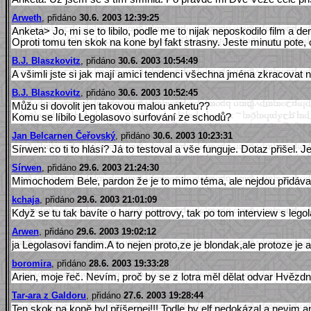
Arweth
, přidáno
30.6. 2003 12:39:25
Anketa> Jo, mi se to libilo, podle me to nijak neposkodilo film a de
Oproti tomu ten skok na kone byl fakt strasny. Jeste minutu pote,
B.J. Blaszkovitz
, přidáno
30.6. 2003 10:54:49
A všimli jste si jak mají amici tendenci všechna jména zkracovat n
B.J. Blaszkovitz
, přidáno
30.6. 2003 10:52:45
Můžu si dovolit jen takovou malou anketu??
Komu se líbilo Legolasovo surfování ze schodů?
Jan Belcarnen Čeřovský
, přidáno
30.6. 2003 10:23:31
Sírwen: co ti to hlásí? Já to testoval a vše funguje. Dotaz přišel.
Sírwen
, přidáno
29.6. 2003 21:24:30
Mimochodem Bele, pardon že je to mimo téma, ale nejdou přidávat
kchaja
, přidáno
29.6. 2003 21:01:09
Když se tu tak bavíte o harry pottrovy, tak po tom interview s legol
Arwen
, přidáno
29.6. 2003 19:02:12
ja Legolasovi fandim.A to nejen proto,ze je blondak,ale protoze 
boromira
, přidáno
28.6. 2003 19:33:28
Arien, moje řeč. Nevím, proč by se z lotra měl dělat odvar Hvězdn
Tar-ara z Galdoru
, přidáno
27.6. 2003 19:28:44
Ten skok na koně byl příšernej!!! Todle by elf nedokázal a nevim a