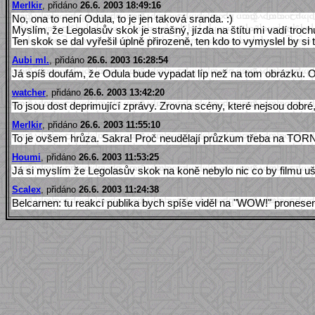
Merlkir
, přidáno
26.6. 2003 18:49:16
No, ona to není Odula, to je jen taková sranda. :)
Myslím, že Legolasův skok je strašný, jízda na štítu mi vadí trochu m
Ten skok se dal vyřešil úplně přirozeně, ten kdo to vymyslel by si t
Aubi ml.
, přidáno
26.6. 2003 16:28:54
Já spíš doufám, že Odula bude vypadat líp než na tom obrázku. Od
watcher
, přidáno
26.6. 2003 13:42:20
To jsou dost deprimující zprávy. Zrovna scény, které nejsou dobré,
Merlkir
, přidáno
26.6. 2003 11:55:10
To je ovšem hrůza. Sakra! Proč neudělají průzkum třeba na TOR
Houmi
, přidáno
26.6. 2003 11:53:25
Já si myslím že Legolasův skok na koně nebylo nic co by filmu uš
Scalex
, přidáno
26.6. 2003 11:24:38
Belcarnen: tu reakcí publika bych spíše viděl na "WOW!" prones