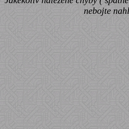
Jakékoliv nalezené chyby ( špatné 
nebojte nah