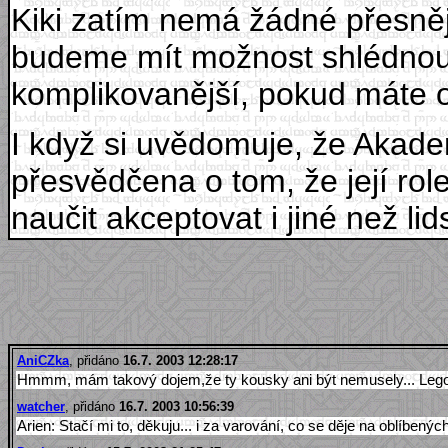
Kiki zatím nemá žádné přesněj
budeme mít možnost shlédnou 
komplikovanější, pokud máte 
I když si uvědomuje, že Akademi
přesvědčena o tom, že její ro
naučit akceptovat i jiné než li
AniCZka
, přidáno
16.7. 2003 12:28:17
Hmmm, mám takový dojem,že ty kousky ani být nemusely... Legol
watcher
, přidáno
16.7. 2003 10:56:39
Arien: Stačí mi to, děkuju... i za varování, co se děje na oblíbený