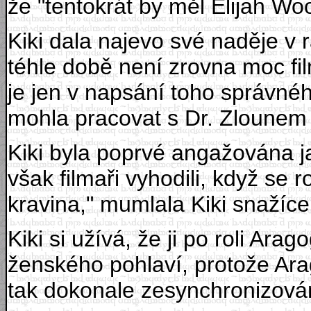
že "tentokrát by měl Elijah Wo
Kiki dala najevo své naděje v 
téhle době není zrovna moc fil
je jen v napsání toho správ
mohla pracovat s Dr. Zlounem 
Kiki byla poprvé angažována ja
však filmaři vyhodili, když se
kravina," mumlala Kiki snažíc
Kiki si užívá, že ji po roli Ara
ženského pohlaví, protože Ara
tak dokonale zesynchronizován