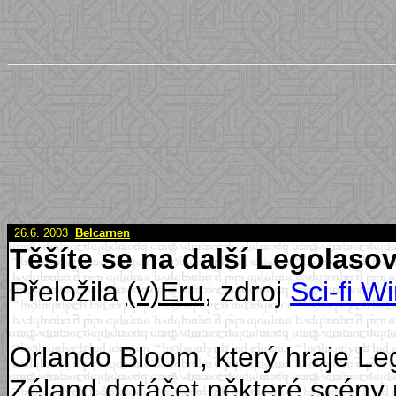
26.6. 2003
Belcarnen
Těšíte se na další Legolaso
Přeložila
(v)Eru
, zdroj
Sci-fi Wi
Orlando Bloom, který hraje Leg
Zéland dotáčet některé scény p