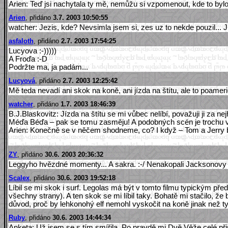
Arien: Teď jsi nachytala ty mě, nemůžu si vzpomenout, kde to bylo
Arien
, přidáno
3.7. 2003 10:50:55
watcher: Jezis, kde? Nevsimla jsem si, zes uz to nekde pouzil..
asfaloth
, přidáno
2.7. 2003 17:54:25
Lucyova :-)))))
A Froďa :-D
Podržte ma, ja padám...
Lucyová
, přidáno
2.7. 2003 12:25:42
Mě teda nevadí ani skok na koně, ani jízda na štítu, ale to poamer
watcher
, přidáno
1.7. 2003 18:46:39
B.J.Blaskovitz: Jízda na štítu se mi vůbec nelíbí, považuji ji z
Méďa Béďa – pak se tomu zasměju! A podobných scén je trochu více,
Arien: Konečně se v něčem shodneme, co? I když – Tom a Jerry b
ZY
, přidáno
30.6. 2003 20:36:32
Leggyho hvězdné momenty... A sakra. :-/ Nenakopali Jacksonovy pr
Scalex
, přidáno
30.6. 2003 19:52:18
Líbil se mi skok i surf. Legolas má být v tomto filmu typickým před
všechny strany). A ten skok se mi líbil taky. Bohatě mi stačilo, že 
důvod, proč by lehkonohý elf nemohl vyskočit na koně jinak než t
Ruby
, přidáno
30.6. 2003 14:44:34
Anketa: Už jsem se s tím smířila. Po pravdě mi Dvě Věže celé při