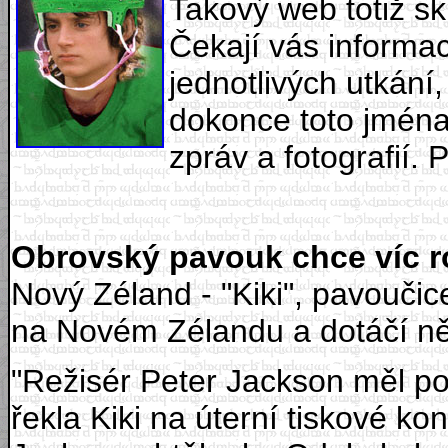
Takový web totiž s
Čekají vás informace
jednotlivých utkání
dokonce toto jména
zpráv a fotografií. 
Obrovský pavouk chce víc ro
Nový Zéland - "Kiki", pavouč
na Novém Zélandu a dotáčí něko
"Režisér Peter Jackson měl poc
řekla Kiki na úterní tiskové ko