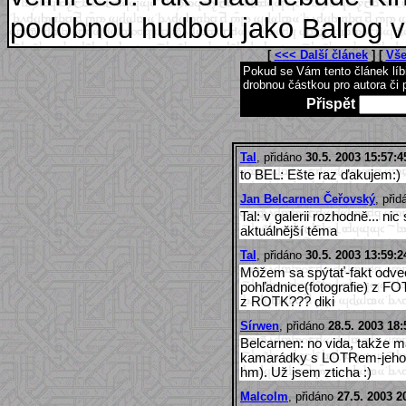
podobnou hudbou jako Balrog v
[
<<< Další článek
] [
Vše
Pokud se Vám tento článek lí
drobnou částkou pro autora či 
Přispět
Tal
, přidáno
30.5. 2003 15:57:4
to BEL: Ešte raz ďakujem:)
Jan Belcarnen Čeřovský
, při
Tal: v galerii rozhodně... n
aktuálnější téma
Tal
, přidáno
30.5. 2003 13:59:2
Môžem sa spýtať-fakt odvec
pohľadnice(fotografie) z FOT
z ROTK??? diki
Sírwen
, přidáno
28.5. 2003 18:
Belcarnen: no vida, takže m
kamarádky s LOTRem-jeho f
hm). Už jsem zticha :)
Malcolm
, přidáno
27.5. 2003 2