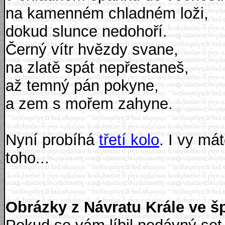
na kamenném chladném loži,
dokud slunce nedohoří.
Černý vítr hvězdy svane,
na zlatě spát nepřestaneš,
až temný pán pokyne,
a zem s mořem zahyne.
Nyní probíhá
třetí kolo
. I vy má
toho...
Obrázky z Návratu Krále ve šp