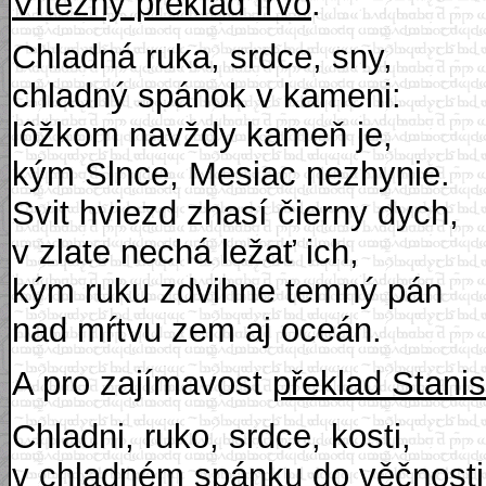
Vítězný překlad Irvo
:
Chladná ruka, srdce, sny,
chladný spánok v kameni:
lôžkom navždy kameň je,
kým Slnce, Mesiac nezhynie.
Svit hviezd zhasí čierny dych,
v zlate nechá ležať ich,
kým ruku zdvihne temný pán
nad mŕtvu zem aj oceán.
A pro zajímavost
překlad Stani
Chladni, ruko, srdce, kosti,
v chladném spánku do věčnosti