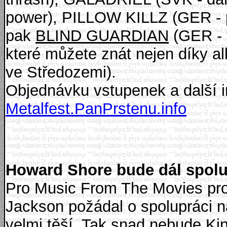
power), PILLOW KILLZ (GER - p
pak
BLIND GUARDIAN
(GER - 
které můžete znát nejen díky al
ve Středozemi).
Objednávku vstupenek a další 
Metalfest.PanPrstenu.info
Howard Shore bude dál spol
Pro Music From The Movies proh
Jackson požádal o spolupráci n
velmi těší. Tak snad nebude Ki