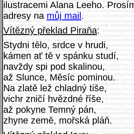
ilustracemi Alana Leeho. Prosím
adresy na
můj mail
.
Vítězný překlad Piraňa
:
Stydni tělo, srdce v hrudi,
kámen ať tě v spánku studí,
navždy spi pod skalinou,
až Slunce, Měsíc pominou.
Na zlatě lež chladný tiše,
vichr zničí hvězdné říše,
až pokyne Temný pán,
zhyne země, mořská pláň.