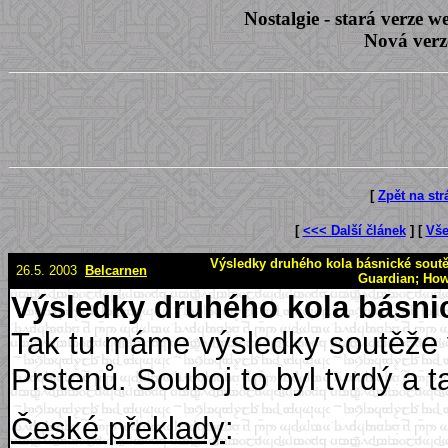
Nostalgie - stará verze
Nová verz
[
Zpět na st
[
<<< Další článek
] [
Vše
Výsledky druhého kola básnické soutěž
26.5. 2003
Belcarnen
Guardian; How
Výsledky druhého kola básni
Tak tu máme výsledky soutěže 
Prstenů. Souboj to byl tvrdý a 
České překlady
: