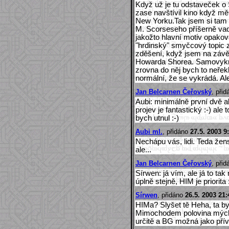
Když už je tu odstaveček o
zase navštívil kino když m
New Yorku.Tak jsem si tam t
M. Scorseseho příšerně vadi
jakožto hlavní motiv opakov
"hrdinský" smyčcový topic 
zděšení, když jsem na závě
Howarda Shorea. Samovykrad
zrovna do něj bych to neřekl
normální, že se vykrádá. Al
Jan Belcarnen Čeřovský
, při
Aubi: minimálně první dvě al
projev je fantastický :-) ale 
bych utnul :-)
Aubi ml.
, přidáno
27.5. 2003 9
Nechápu vás, lidi. Teda žens
ale...
Jan Belcarnen Čeřovský
, při
Sírwen: já vím, ale já to tak
úplně stejně, HIM je priorita 
Sírwen
, přidáno
26.5. 2003 21:
HIMa? Slyšet tě Heha, ta by 
Mimochodem polovina mých
určitě a BG možná jako přív