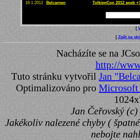
18.1.2012
Belcarnen
TolkienCon 2012 aneb +1 
[
[
Zpět na st
Nacházíte se na JC
http://www.
Tuto stránku vytvořil
Jan "Belc
Optimalizováno pro
Microsoft 
1024x
Jan Čeřovský (c) 
Jakékoliv nalezené chyby ( špatné 
nebojte nah