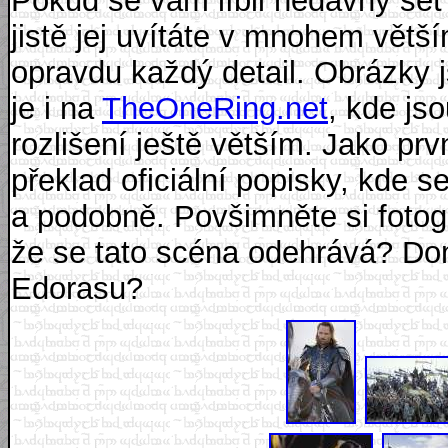
Pokud se vám líbil nedávný set 
jistě jej uvítáte v mnohem větš
opravdu každý detail. Obrázky j
je i na
TheOneRing.net
, kde js
rozlišení ještě větším. Jako prv
překlad oficiální popisky, kde 
a podobně. Povšimněte si fotog
že se tato scéna odehrává? Do
Edorasu?