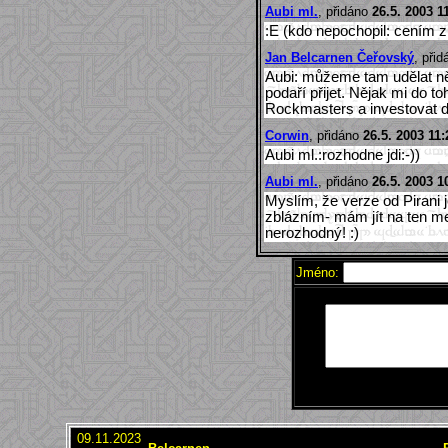
Aubi ml.
, přidáno
26.5. 2003 1
:E (kdo nepochopil: cením 
Jan Belcarnen Čeřovský
, při
Aubi: můžeme tam udělat ně
podaří přijet. Nějak mi do 
Rockmasters a investovat do
Corwin
, přidáno
26.5. 2003 11:
Aubi ml.:rozhodne jdi:-))
Aubi ml.
, přidáno
26.5. 2003 1
Myslím, že verze od Pirani 
zblázním- mám jít na ten me
nerozhodný! :)
Jméno:
09.11.2023