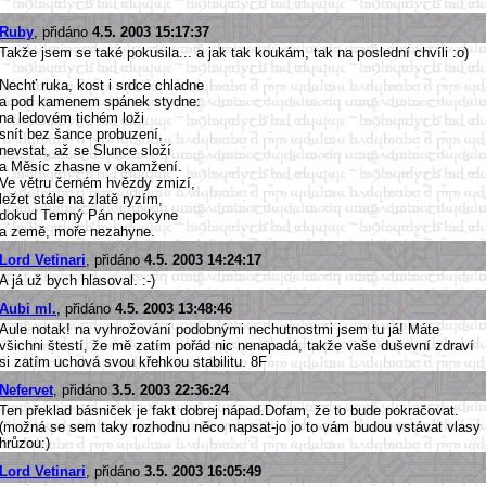
Ruby
, přidáno
4.5. 2003 15:17:37
Takže jsem se také pokusila... a jak tak koukám, tak na poslední chvíli :o)
Nechť ruka, kost i srdce chladne
a pod kamenem spánek stydne:
na ledovém tichém loži
snít bez šance probuzení,
nevstat, až se Slunce složí
a Měsíc zhasne v okamžení.
Ve větru černém hvězdy zmizí,
ležet stále na zlatě ryzím,
dokud Temný Pán nepokyne
a země, moře nezahyne.
Lord Vetinari
, přidáno
4.5. 2003 14:24:17
A já už bych hlasoval. :-)
Aubi ml.
, přidáno
4.5. 2003 13:48:46
Aule notak! na vyhrožování podobnými nechutnostmi jsem tu já! Máte
všichni štestí, že mě zatím pořád nic nenapadá, takže vaše duševní zdraví
si zatím uchová svou křehkou stabilitu. 8F
Nefervet
, přidáno
3.5. 2003 22:36:24
Ten překlad básniček je fakt dobrej nápad.Dofam, že to bude pokračovat.
(možná se sem taky rozhodnu něco napsat-jo jo to vám budou vstávat vlasy
hrůzou:)
Lord Vetinari
, přidáno
3.5. 2003 16:05:49