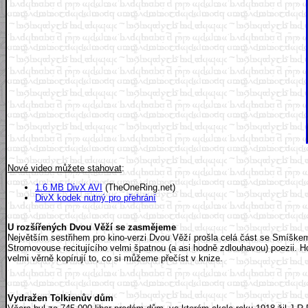
Nové video můžete stahovat
:
1.6 MB DivX AVI
(TheOneRing.net)
DivX kodek nutný pro přehrání
U rozšířených Dvou Věží se zasmějeme
Největším sestřihem pro kino-verzi Dvou Věží prošla celá část se Smíškem
Stromovouse recitujícího velmi špatnou (a asi hodně zdlouhavou) poezii. H
velmi věrně kopírují to, co si můžeme přečíst v knize.
Vydražen Tolkienův dům