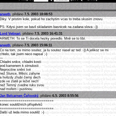
arweth
, přidáno
7.5. 2003 18:08:53
Diky. V pristim kole, pokud ho zachytim vcas to treba skusim znovu.
PS: Kdysi jsem se bavil skladanim basnicek na zadana slova :-))
Lord Vetinari
, přidáno
7.5. 2003 16:41:31
ARWETH: To se Ti docela hezky povedlo. Mně se to líbí.
arweth
, přidáno
7.5. 2003 15:06:11
Co na tom, ze mimo soutez, ja tu soutez nasel az ted :-)) A jelikoz se mi
chtelo, tak jsem neco napsal ;-)
---
Chladni srdce, chladni kosti
pod kamenem k strnulosti
Neprocitne snění tvé
než Slunce, Měsíc zahyne
a hvězdy zhubí černý dech
zde ve zlatě je ležet nech'
než Temný zvedne ruku svou
nad mořem i pustinou.
Jan Belcarnen Čeřovský
, přidáno
6.5. 2003 8:55:56
==========================
konec soutěžních příspěvků
==========================
Další už leda mimo soutěž :-)