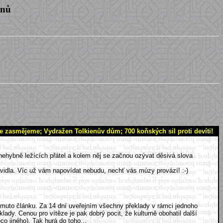
enů
se zasmějeme; Vydražen Tolkienův dům; 700 koňských sil proti devíti!
nehybně ležících přátel a kolem něj se začnou ozývat děsivá slova
pravidla. Víc už vám napovídat nebudu, nechť vás múzy provází! :-)
tomuto článku. Za 14 dní uveřejním všechny překlady v rámci jednoho
ady. Cenou pro vítěze je pak dobrý pocit, že kulturně obohatil další
o jiného). Tak hurá do toho...