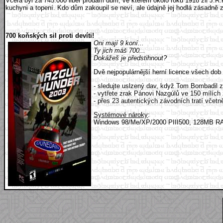
Včera byl za 745.000 liber prodám dům, ve kterém okolo roku 1918 žil J.R
kuchyni a topení. Kdo dům zakoupil se neví, ale údajně jej hodlá zásadně zr
700 koňských sil proti devíti!
Oni mají 9 koní...
Ty jich máš 700...
Dokážeš je předstihnout?
Dvě nejpopulárnější herní licence všech dob
- sledujte uslzený dav, když Tom Bombadil 
- vytřete zrak Pánovi Nazgúlů ve 150 mílích
- přes 23 autentických závodních tratí včetn
Systémové nároky
:
Windows 98/Me/XP/2000 PIII500, 128MB RA