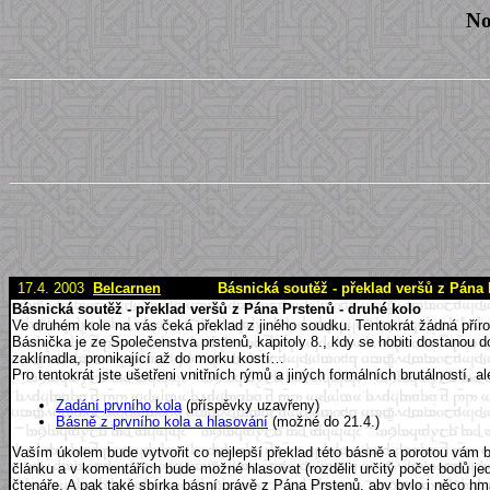
No
17.4. 2003
Belcarnen
Básnická soutěž - překlad veršů z Pána 
Básnická soutěž - překlad veršů z Pána Prstenů - druhé kolo
Ve druhém kole na vás čeká překlad z jiného soudku. Tentokrát žádná přír
Básnička je ze Společenstva prstenů, kapitoly 8., kdy se hobiti dostanou 
zaklínadla, pronikající až do morku kostí…
Pro tentokrát jste ušetřeni vnitřních rýmů a jiných formálních brutálností, 
Zadání prvního kola
(příspěvky uzavřeny)
Básně z prvního kola a hlasování
(možné do 21.4.)
Vaším úkolem bude vytvořit co nejlepší překlad této básně a porotou vám 
článku a v komentářích bude možné hlasovat (rozdělit určitý počet bodů jed
čtenáře. A pak také sbírka básní právě z Pána Prstenů, aby bylo i něco hm