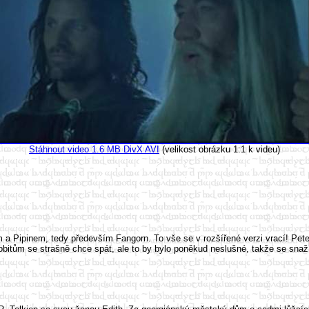
Stáhnout video 1.6 MB DivX AVI
(velikost obrázku 1:1 k videu)
 a Pipinem, tedy především Fangorn. To vše se v rozšířené verzi vrací! Pet
obitům se strašně chce spát, ale to by bylo poněkud neslušné, takže se snaž