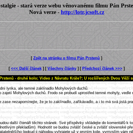
stalgie - stará verze webu věnovanému filmu Pán Prst
Nová verze -
http://lotr.jcsoft.cz
[
Zpět na stránku o filmu Pán Prstenů
]
[
<<< Další článek
] [
Všechny články
] [
Předchozí článek >>>
]
Prstenů - druhé kolo; Video z Návratu Krále?; U rozšířených Dvou Věží 
odní lyrika, ale temné zaklínadlo Mohylových duchů.
do zajetí Mohylových duchů. Frodo se probudí uprostřed temné mohyly, vedle 
ale zase nezapomínejte, že je to zaklínadlo, zaříkávadlo, a i to má svá jistá 
budou další čtenáři těchto stránek. Své příspěvky vkládejte do komentářů k 
notlivým překladům). Hodnotit se budou zvlášť české a zvlášť slovenské překl
atatelnějšího (pokud ji náhodou vyhrajete už v prvním kole, vymyslím vám něc