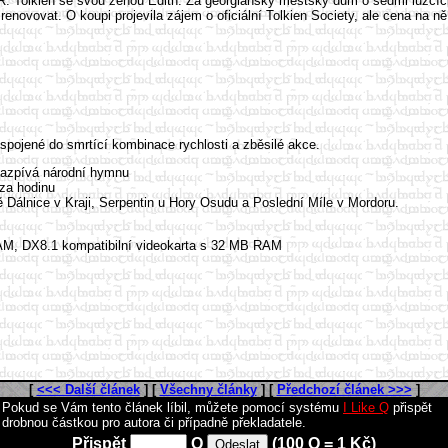
.R. Tolkien se svou ženou Edith. Za georgiánský městský dům o sedmi lůžcíc
enovovat. O koupi projevila zájem o oficiální Tolkien Society, ale cena na ně
 spojené do smrtící kombinace rychlosti a zběsilé akce.
zazpívá národní hymnu
 za hodinu
ě Dálnice v Kraji, Serpentin u Hory Osudu a Poslední Míle v Mordoru.
M, DX8.1 kompatibilní videokarta s 32 MB RAM
[
<<< Další článek
] [
Všechny články
] [
Předchozí článek >>>
]
Pokud se Vám tento článek líbil, můžete pomocí systému
I Like Q
přispět
drobnou částkou pro autora či případně překladatele.
Přispět
Q
(100 Q = 1 Kč)