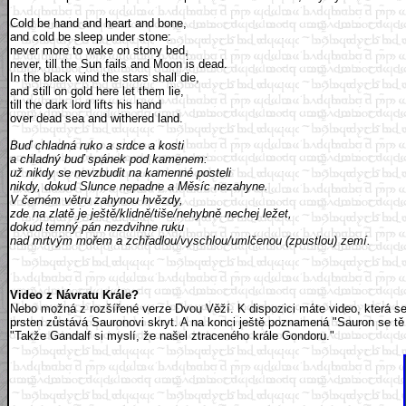
Cold be hand and heart and bone,
and cold be sleep under stone:
never more to wake on stony bed,
never, till the Sun fails and Moon is dead.
In the black wind the stars shall die,
and still on gold here let them lie,
till the dark lord lifts his hand
over dead sea and withered land.
Buď chladná ruko a srdce a kosti
a chladný buď spánek pod kamenem:
už nikdy se nevzbudit na kamenné posteli
nikdy, dokud Slunce nepadne a Měsíc nezahyne.
V černém větru zahynou hvězdy,
zde na zlatě je ještě/klidně/tiše/nehybně nechej ležet,
dokud temný pán nezdvihne ruku
nad mrtvým mořem a zchřadlou/vyschlou/umlčenou (zpustlou) zemí.
Video z Návratu Krále?
Nebo možná z rozšířené verze Dvou Věží. K dispozici máte video, která se 
prsten zůstává Sauronovi skryt. A na konci ještě poznamená "Sauron se tě b
"Takže Gandalf si myslí, že našel ztraceného krále Gondoru."