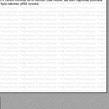
h v centru Oxfordu se to nemusí zdát hodně, ale dům například postrádá
 byla nakonec příliš vysoká.