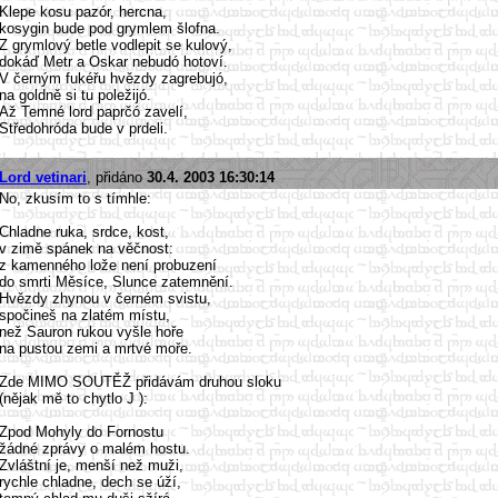
Klepe kosu pazór, hercna,
kosygin bude pod grymlem šlofna.
Z grymlový betle vodlepit se kulový,
dokáď Metr a Oskar nebudó hotoví.
V černým fukéřu hvězdy zagrebujó,
na goldně si tu poležijó.
Až Temné lord paprčó zavelí,
Středohróda bude v prdeli.
Lord vetinari
, přidáno
30.4. 2003 16:30:14
No, zkusím to s tímhle:
Chladne ruka, srdce, kost,
v zimě spánek na věčnost:
z kamenného lože není probuzení
do smrti Měsíce, Slunce zatemnění.
Hvězdy zhynou v černém svistu,
spočineš na zlatém místu,
než Sauron rukou vyšle hoře
na pustou zemi a mrtvé moře.
Zde MIMO SOUTĚŽ přidávám druhou sloku
(nějak mě to chytlo J ):
Zpod Mohyly do Fornostu
žádné zprávy o malém hostu.
Zvláštní je, menší než muži,
rychle chladne, dech se úží,