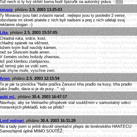
Tož nech si ty tvý skřetí kema hodí špizuňk na autorský práva. :-))))))
smaug
, přidáno
3.5. 2003 13:25:03
Ty Moravaci jsou fakt zvlastni narod...nejlepsi jsou ty posledni 2 verse,
obzvlaste mi skreti pratele z nich byli nadseni a prej z nich udelaji svuj
reklamni slogan :-)
Lika
, přidáno
2.5. 2003 15:57:05
Chladná ruka, srdce, kost,
chladný spánek na věčnost,
ložem tvým buď navždy kámen,
než se Sluncem bude amen.
V černém vichru hvězdy zhasnou,
lež pod klenbou zlatějasnou,
až temný pán se vrátí sem,
pak zhyne moře, vyschne zem.
Arien
, přidáno
2.5. 2003 12:15:54
To je jak ta písnička "Naše pračka Zanussi trha pradlo na kusy, trha pradlo
jako žradlo, dava si je do pusy..." :o)
aubi ml.
, přidáno
30.4. 2003 16:47:17
Navrhuju, aby se Vetinariho příspěvek stal soutěžním v samostatný sekci
moravských překladů. kdo se přidá?
Lord vetinari
, přidáno
30.4. 2003 16:31:28
No a tady jsem si ještě dovolil orientační přepis do brněnského HANTECU:
Samozřejmě úplně MIMO SOUTĚŽ: