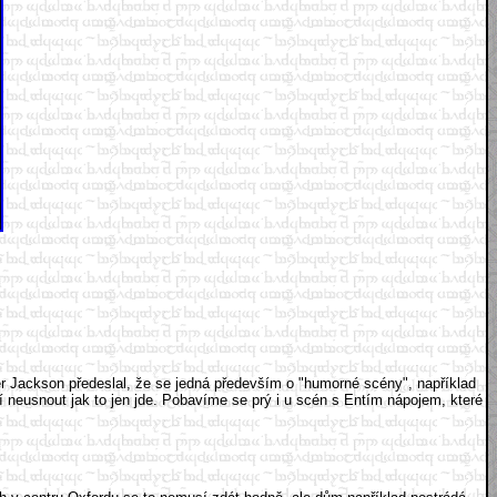
er Jackson předeslal, že se jedná především o "humorné scény", například
í neusnout jak to jen jde. Pobavíme se prý i u scén s Entím nápojem, které