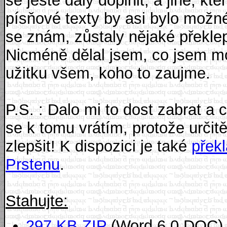
se ještě daly doplnit, a jiné, 
písňové texty by asi bylo možné 
se znám, zůstaly nějaké překle
Nicméně dělal jsem, co jsem mo
užitku všem, koho to zaujme.
P.S. : Dalo mi to dost zabrat a 
se k tomu vrátím, protože určit
zlepšit! K dispozici je také
přek
Prstenu
.
Stahujte:
297 KB ZIP
(Word 6.0 DOC)