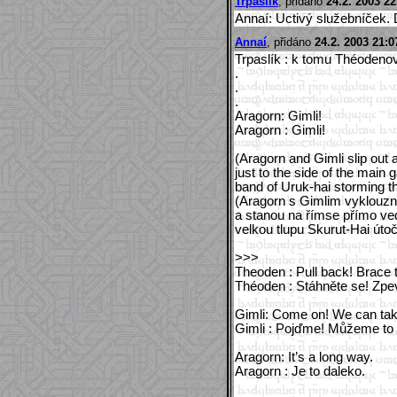
Trpaslík
, přidáno
24.2. 2003 22
Annaí: Uctivý služebníček.
Annaí
, přidáno
24.2. 2003 21:0
Trpaslík : k tomu Théodenovi
.
.
.
Aragorn: Gimli!
Aragorn : Gimli!
(Aragorn and Gimli slip out 
just to the side of the main 
band of Uruk-hai storming th
(Aragorn s Gimlim vyklouzn
a stanou na římse přímo ved
velkou tlupu Skurut-Hai útoč
>>>
Theoden : Pull back! Brace 
Théoden : Stáhněte se! Zpe
Gimli: Come on! We can tak
Gimli : Pojďme! Můžeme to t
Aragorn: It’s a long way.
Aragorn : Je to daleko.