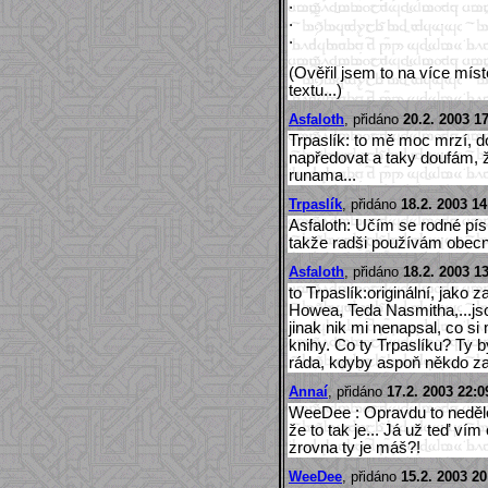
.
.
.
(Ověřil jsem to na více míst
textu...)
Asfaloth
, přidáno
20.2. 2003 1
Trpaslík: to mě moc mrzí, d
napředovat a taky doufám, 
runama...
Trpaslík
, přidáno
18.2. 2003 14
Asfaloth: Učím se rodné písm
takže radši používám obecn
Asfaloth
, přidáno
18.2. 2003 1
to Trpaslík:originální, jako
Howea, Teda Nasmitha,...js
jinak nik mi nenapsal, co si
knihy. Co ty Trpaslíku? Ty b
ráda, kdyby aspoň někdo za
Annaí
, přidáno
17.2. 2003 22:0
WeeDee : Opravdu to neděle
že to tak je... Já už teď ví
zrovna ty je máš?!
WeeDee
, přidáno
15.2. 2003 20