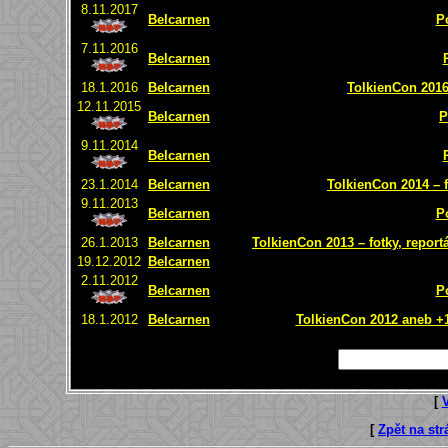
8.11.2017
Belcarnen
P
7.11.2016
Belcarnen
18.1.2016
Belcarnen
TolkienCon 2016 
12.11.2015
Belcarnen
P
9.11.2014
Belcarnen
23.1.2014
Belcarnen
TolkienCon 2014 – f
9.11.2013
Belcarnen
P
26.1.2013
Belcarnen
TolkienCon 2013 – fotky, report
19.12.2012
Belcarnen
2.11.2012
Belcarnen
P
18.1.2012
Belcarnen
TolkienCon 2012 aneb +1 
[
[
Zpět na st