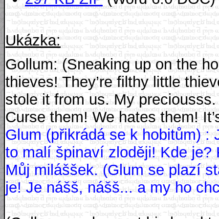
Ukázka:
Gollum: (Sneaking up on the hob
thieves! They’re filthy little th
stole it from us. My preciousss.
Curse them! We hates them! It’s 
Glum (přikrádá se k hobitům) : J
to malí špinaví zloději! Kde je
Můj miláššek. (Glum se plazí st
je! Je nášš, nášš... a my ho c