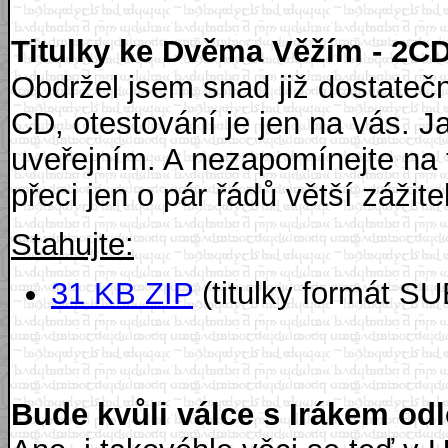
Titulky ke Dvěma Věžím - 2CD
Obdržel jsem snad již dostatečn
CD, otestování je jen na vás. J
uveřejním. A nezapomínejte na t
přeci jen o pár řádů větší zážite
Stahujte:
31 KB ZIP
(titulky formát SU
Bude kvůli válce s Irákem o