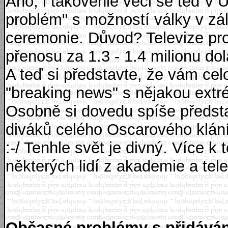
Ano, i takovéhle věci se teď v
problém" s možností války v zá
ceremonie. Důvod? Televize pro
přenosu za 1.3 - 1.4 milionu dol
A teď si představte, že vám cel
"breaking news" s nějakou extr
Osobně si dovedu spíše představ
diváků celého Oscarového klání
:-/ Tenhle svět je divný. Více k
některých lidí z akademie a tele
Občasné problémy s přidáván