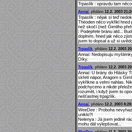
Trpaslík : opravdu tam něco 
Annaí
, přidáno
12.2. 2003 21:2
Trpaslík : nějak si teď nedo
Théoden něco vykřikl hned p
než skočí (než Gimliho pře
: Podepřete bránu atd... Bu
doplním, hned jak něco zjist
jsem to dopsal a už si uvědo
Trpaslík
, přidáno
12.2. 2003 20
Annaí: Nedopisuju myšlénky. 
Díky.
Trpaslík
, přidáno
12.2. 2003 20
Annaí: U brány do Hlásky T
skřetí nápor, Aragorn s Gim
vykřikne a velmi nahlas. Ni
podchyceno a nikde přelože
rozumět, i když jsem to opo
nešťastnej trpajzlík.
Annaí
, přidáno
12.2. 2003 8:28
WeeDee : Proboha nevyhazu
uniklo?!
Nelenya : Já jsem jedině rá
mohu dál vylepšovat...
WeeDee
, přidáno
11.2. 2003 20