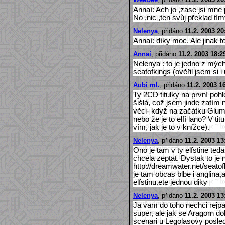
Annaí: Ach jo ,zase jsi mne 
No ,nic ,ten svůj překlad tím
Nelenya
, přidáno
11.2. 2003 20
Annaí: díky moc. Ale jinak 
Annaí
, přidáno
11.2. 2003 18:2
Nelenya : to je jedno z mých
seatofkings (ověřil jsem si 
Aubi ml.
, přidáno
11.2. 2003 1
Ty 2CD titulky na první po
šišlá, což jsem jinde zatím 
věci- když na začátku Gluma
nebo že je to elfí lano? V t
vím, jak je to v knížce).
Nelenya
, přidáno
11.2. 2003 13
Ono je tam v ty elfstine ted
chcela zeptat. Dystak to je 
http://dreamwater.net/seatofk
je tam obcas blbe i anglina,
elfstinu.ete jednou diky
Nelenya
, přidáno
11.2. 2003 13
Ja vam do toho nechci rejpa
super, ale jak se Aragorn d
scenari u Legolasovy posled