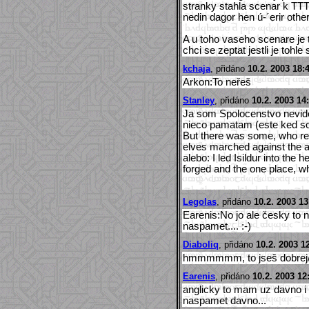
stranky stahla scenar k TTT
nedin dagor hen ú-´erir othe
A u toho vaseho scenare je 
chci se zeptat jestli je tohl
kchaja
, přidáno
10.2. 2003 18:
Arkon:To neřeš
Stanley
, přidáno
10.2. 2003 14
Ja som Spolocenstvo nevidel 
nieco pamatam (este ked som 
But there was some, who res
elves marched against the ar
alebo: I led Isildur into th
forged and the one place, wh
Legolas
, přidáno
10.2. 2003 13
Earenis:No jo ale česky to 
naspamet.... :-)
Diaboliq
, přidáno
10.2. 2003 1
hmmmmmm, to jseš dobrej
Earenis
, přidáno
10.2. 2003 12
anglicky to mam uz davno i
naspamet davno...