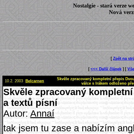
Nostalgie - stará verze
Nová verz
[
Zpět na st
[
<<< Další článek
] [
Vše
Skvěle zpracovaný kompletní přepis Dvou 
10.2. 2003
Belcarnen
válce s Irákem odloženo př
Skvěle zpracovaný kompletní
a textů písní
Autor:
Annaí
tak jsem tu zase a nabízím ang