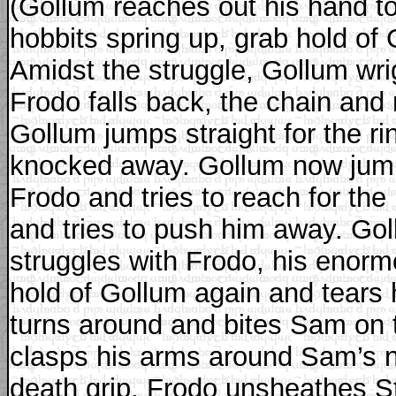
(Gollum reaches out his hand t
hobbits spring up, grab hold of
Amidst the struggle, Gollum wri
Frodo falls back, the chain and
Gollum jumps straight for the ri
knocked away. Gollum now jumps
Frodo and tries to reach for th
and tries to push him away. Gol
struggles with Frodo, his enorm
hold of Gollum again and tears
turns around and bites Sam on 
clasps his arms around Sam’s n
death grip. Frodo unsheathes Sti