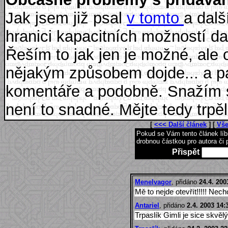
Jak jsem již psal
v tomto
a dalš
hranici kapacitních možností da
Řeším to jak jen je možné, ale 
nějakým způsobem dojde... a p
komentáře a podobně. Snažím se 
není to snadné. Mějte tedy trpěl
[
<<< Další článek
] [
Vše
Pokud se Vám tento článek lí
drobnou částkou pro autora či 
Přispět
Menelvagor
, přidáno
24.4. 200
Mě to nejde otevřít!!!!! Nec
Antariel
, přidáno
2.4. 2003 14:
Trpaslík Gimli je sice skvělý, 