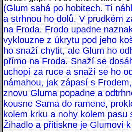
(Glum sahá po hobitech. Ti ná
a strhnou ho dolů. V prudkém z
na Froda. Frodo upadne naznak 
vyklouzne z úkrytu pod jeho ko
ho snaží chytit, ale Glum ho od
přímo na Froda. Snaží se dosáh
uchopí za ruce a snaží se ho od
námahou, jak zápasí s Frodem,
znovu Gluma popadne a odtrhne
kousne Sama do ramene, prokl
kolem krku a nohy kolem pasu s
Žihadlo a přitiskne je Glumovi k 