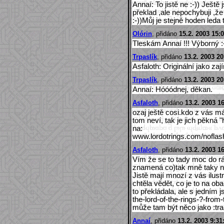
Annaí: To jistě ne :-)) Ještě
překlad ,ale nepochybuji ,ž
:-))Můj je stejně hoden leda 
Olórin
, přidáno
15.2. 2003 15:
Tleskám Annaí !!! Výborný :-
Trpaslík
, přidáno
13.2. 2003 20
Asfaloth: Originální jako za
Trpaslík
, přidáno
13.2. 2003 20
Annaí: Hóóódnej, děkan.
Asfaloth
, přidáno
13.2. 2003 1
ozaj ještě cosi.kdo z vás má
tom neví, tak je jich pěkná 
na:
www.lordotrings.com/noflash
Asfaloth
, přidáno
13.2. 2003 1
Vím že se to tady moc do r
znamená co)tak mně taky ně
Jistě mají mnozí z vás ilus
chtěla vědět, co je to na ob
to překládala, ale s jedním j
the-lord-of-the-rings-?-from
může tam být něco jako :tra
Annaí
, přidáno
13.2. 2003 9:31