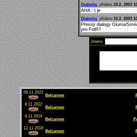
Diaboliq
, přidáno
10.2. 2003 1
AHA :-) je
Diaboliq
, přidáno
10.2. 2003 1
Přesný dialogy Gluma/Sméa
pro FotR?
Jméno:
09.11.2023
Belcarnen
8.11.2022
Belcarnen
4.11.2019
Belcarnen
P
12.11.2018
Belcarnen