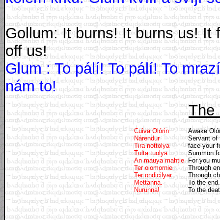
Gollum: It burns! It burns us! It
off us!
Glum : To pálí! To pálí! To mrazí
nám to!
The 
Cuiva Olórin
Awake Oló
Nárendur
Servant of 
Tira nottolya
face your 
Tulta tuolya
Summon for
An mauya mahtie
For you mu
Ter oiomornie
Through en
Ter ondicilyar
Through ch
Mettanna.
To the end
Nurunna!
To the dea