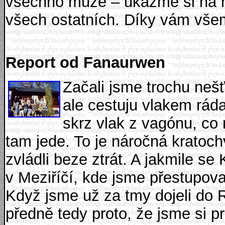
všechno může – ukažme si na n
všech ostatních. Díky vám vše
Report od Fanaurwen
Začali jsme trochu nešť
ale cestuju vlakem rád
skrz vlak z vagónu, co
tam jede. To je náročná kratoc
zvládli beze ztrát. A jakmile s
v Meziříčí, kde jsme přestupoval
Když jsme už za tmy dojeli do 
předně tedy proto, že jsme si p