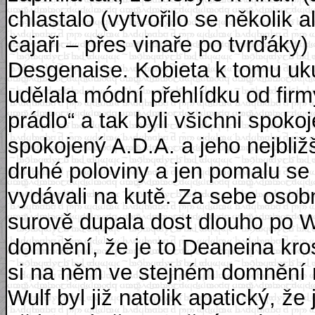
chlastalo (vytvořilo se několik 
čajaři – přes vinaře po tvrďáky)
Desgenaise. Kobieta k tomu uku
udělala módní přehlídku od fir
prádlo“ a tak byli všichni spoko
spokojený A.D.A. a jeho nejbli
druhé poloviny a jen pomalu se 
vydávali na kutě. Za sebe osob
surově dupala dost dlouho po W
domnění, že je to Deaneina kros
si na něm ve stejném domnění r
Wulf byl již natolik apatický, 