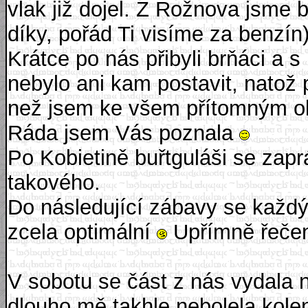
vlak již dojel. Z Rožnova jsme
díky, pořád Ti visíme za benzín)
Krátce po nás přibyli brňáci a s
nebylo ani kam postavit, natož 
než jsem ke všem přítomným ob
Ráda jsem Vás poznala
Po Kobietině buřtguláši se zaprá
takového.
Do následující zábavy se každý
zcela optimální
Upřímně řečeno
V sobotu se část z nás vydala 
dlouho mě takhle nebolela kolena