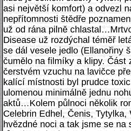
asi největší komfort) a odvezl 
nepřítomnosti štědře poznamena
už od rána pilně chlastal…Mrtvo
Disease už rozdýchal téměř let
se dál vesele jedlo (Ellanořiny 
čumělo na filmíky a klipy. Část
čerstvém vzuchu na lavičce pře
kalící místnosti byl prudce toxi
ulomenou minimálně jednu nohu
aktů…Kolem půlnoci několik roma
Celebrin Edhel, Čenis, Tytylka,
hvězdné noci a tak jsme se na s