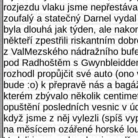
rozjezdu vlaku jsme nepřestávali
zoufalý a statečný Darnel vyda
byla dlouhá jak týden, ale nako
někteří zpestřili riskantním do
z ValMezského nádražního bufet
pod Radhoštěm s Gwynbleiddem
rozhodl propůjčit své auto (ono
bude :o) k přepravě nás a bagáž
kterém zbývalo několik centime
opuštění posledních vesnic v úd
když jsme z něj vylezli (spíš v
na měsícem ozářené horské louk