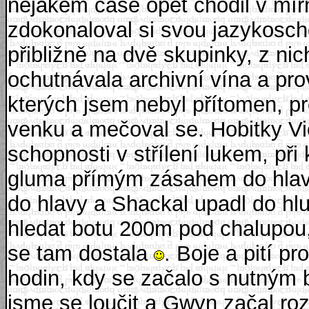
nějakém čase opět chodil v mí
zdokonaloval si svou jazykosc
přibližně na dvě skupinky, z nic
ochutnávala archivní vína a pro
kterých jsem nebyl přítomen, p
venku a mečoval se. Hobitky V
schopnosti v střílení lukem, při
gluma přímým zásahem do hlav
do hlavy a Shackal upadl do hl
hledat botu 200m pod chalupou,
se tam dostala
. Boje a pití p
hodin, kdy se začalo s nutným
jsme se loučit a Gwyn začal ro