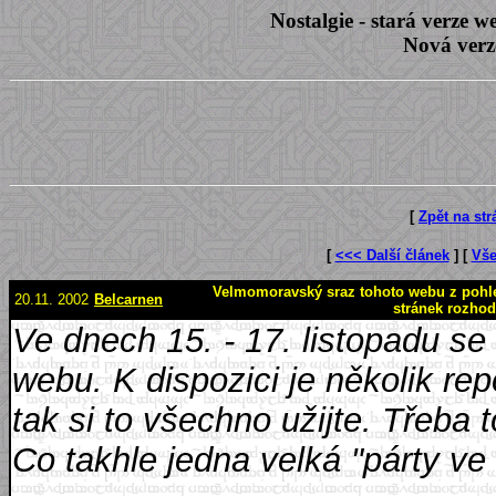
Nostalgie - stará verze
Nová verz
[
Zpět na st
[
<<< Další článek
] [
Vše
Velmomoravský sraz tohoto webu z pohled
20.11. 2002
Belcarnen
stránek rozhod
Ve dnech 15. - 17. listopadu se
webu. K dispozici je několik repo
tak si to všechno užijte. Třeba to
Co takhle jedna velká "párty v