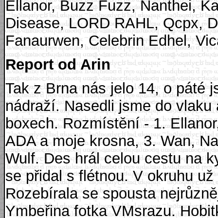
Ellanor, Buzz Fuzz, Nanthei, Ka
Disease, LORD RAHL, Qcpx, De
Fanaurwen, Celebrin Edhel, Vi
Report od Arin
Tak z Brna nás jelo 14, o páté jsme odjížděli vlakem z Hlavního nádraží. Nasedli jsme do vlaku a uskladnili jsme se ve čtyřech boxech. Rozmístění - 1. Ellanor, Des, Sang Am, Vicana, 2. Já, glum, ADA a moje krosna, 3. Wan, Namärie, Ymber, Buzz, 4. Mara, QCPX, Wulf. Des hrál celou cestu na kytaru a tak bylo pěkně veselo, glum se přidal s flétnou. V okruhu už kolovalo něco na posilnění. Rozebírala se spousta nejrůznějších věcí a byla také spáchána první Ymbeřina fotka VMsrazu. Hobitky na stanicích řvaly:,,Ať žijou hobiti!!!" Při přestupu ve Valmezu (Valašském Meziříčí) jsme přibrali Darnela a Celebrina. Celebrin s sebou táhl dva železné obouručáky, jeden svůj, jeden půjčenej. Cestou autobusem jsme poznali jednoho člověka (Honzu), který na nás blýskal očima a pak se zeptal na jakou akci jedem nebo čeho jsme účastníci, že má hrozně rád LOTRa a tak jsme ho odkázali na JCSoft. No to víte my jsme hrozně nenápadná skupinka - pořád se bavíme o skřetech, elfech a hobitech a taky trpoších… glum hraje na flétnu ústřední hudbu z PP a Vicana cestuje v hobitím oblečku, a taky ty meče a luky… Když jsme vystoupili z busu, byla už tma a nás čekala ještě cesta ke Gwynově chatě. Ještě, že dojel pro bágly, já bych se s tím svým do toho příšernýho kopce určitě nevydrápala. První vystartovali Wulf, Wan a ještě asi jeden z temných hobitů… Pak jsme šly já (Arin), Sang Am a Vicana a zpívali jsme si hobití pochodové písně. Jak přežili cestu ostatní, co byli za námi nemám tušení. Jen sem tam řvali ,,Elfíkové, elfíkové…" Mě od půlky kopce táhl Buzz (a sem tam já jeho), pak nás mě i Sang Am podpořil i Des. Přivítali jsme se s prvními lidmi, kteří nám přišli naproti, pamatuji si, že mezi nimi byli Anniris, Andre, Shakal, Kahlan… Dál už nevím. Když jsme se s Buzzem doklopýtali k chatě, přivítal nás Cenis s kýmsi, a pak to teprv pořádně začalo - skutečný chaos. Zapamatovat s jména všech zúčastněných byl nadlidský úkol. Já se Sang Am jako správné hobitky jsme obsadili lavici u dveří a vytáhli večeři - bábovku. (Já taky glumovu minidýku. Sem tam jsem s ní zatarasila vchod a dodala: Neprojdeš!) Pro ostatní se vařil guláš. Vzpomínám si jak MEGAJOHN řešil problém, kam si sednout a tak si talíř odložil na kamna. Dá se jen těžko říct, kolik lidí se celkově VMsrazu účastnilo, protože někteří odjeli dřív a jiní teprve druhý den dorazili. Zanedlouho se vše ustálilo a já se začala cítit ,,mezi svými". Jestli vás zajímá, jak to bylo se spaním - všichni se nakonec složili na této chatě a zjistilo se, že se tam docela ,,pohodlně" nebo pro někoho ,,nepohodlně" vejdem. Večer se samozřejmě začalo pít (nejen alkohol, ale i čaj) a začaly se zpívat písničky, čímž víc než polovina lidí strávila celý zbytek večera. Na kytary hráli Desgenais, Gwynbleidd a sem tam Mara. Flétnu mistrovsky ovládal glum. Hobitky, hlavně Sang Am a Vicana, přispěli štěrchacím zařízením vyrobeným z Deasesových plechovek od Semtexu. Kahlan předvedla své nové kroužkové spodní prádlo (docela jí to slušelo :-)). Dost lidí se usadilo i venku, kde se hlavně kouřilo, pilo a kecalo. MEGAJOHN, glum a Tytylka spali ve stodole (nemějte o tomto stavení žádné klasické představy), pod podmínkou, že MEGAJOHN bude v noci otravovat pouze gluma. (No, je fakt, že glum potom vstával dost pozdě… ;-)) Já osobně jsem to zabalila kolem třetí hodiny ranní. Mám jisté zprávy, že někteří (třeba jako Celebrin edhel) zůstali vzhůru až do šesti ráno. Příští ráno jsme si dali hobití snídani (protože jsme u stolu na terase seděli já - miloušek hobitek, Sang Am, ADA a Mara. Zanedlouho dorazil z venku, kde pěkně fučelo, MEGAJOHN s Lescou. My hobiti jsme chvíli hráli karty (nic náročného na přemýšlení), ale než jsme dohráli, tak nás to přestalo bavit. Mimo jiné tam hrálo rádio. Cenis měl vždy ráno modrofialovou pusu od jakési marmelády. Kolem desáté (asi jako poslední) vstal Buzz, který celou noc ležel na mých a Sang Aminých papučích. Chudák měl kocovinu za všechny, dokonce i ADA, kterému bylo předchozí noci poněkud nevolno, běhal po chatě s rozzářeným výrazem ve tváři. A Buzz se z toho jen kabonil… Stěžoval si, že se mu posmívá deset lidí zaráz. A tak jsme zavolali ještě Dese… Pak byla pořízena úchvatná fotka Buzze, jak (zubama) dobývá svou štanglu salámu z obalu… (mimo jiné vedle něj ležela Cenisova kudla). Pak chtěl vraždit sekáčkem - nás, chudíšky hobitky. Většina lidí se odpoledne vypravila na Radhošť. Další úmorný kopec… Všechny vedl QCPX, protože na jeho tempo nikdo jiný neměl, i když pár lidí se mu statečně drželo v patách (jako třeba Wulf, Sang Am, Celebrin, Andre a Cenis.)Já jsem se za nimi vlekla v odstupu asi 20 metrů. Úplně nakonci průvodu byl Des s Ellanor. Pod Radegastem jsme se napili a najedli a když postupně všichni dochvátali, začali jsme se i fotit. Třeba Celebrin a Des, kteří s sebou táhli železné meče… A taky hromadný záběr. Párkrát byl zaznamenán i boj mezi Desem a Celebrinem. Někteří lidé (ti líní) ještě dojeli autem a společně jsme se vydali ke kapli Cyrila a Metoděje. Lidi, to byste nevěřili - tam vá