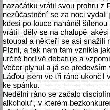
nazačátku vrátil svou prohru z
nezůčastnění se za noci vydali 
kdesi po louce naháněl šílenou
vrátil, děly se na chalupě jakés
stoupal a někteří se asi snažil
Plzni, a tak nám tam vznikla jak
určitě horlivě debatuje a vzpom
Večer plynul a já se především
Láďou jsem ve tři ráno ukončil v
ke spánku.
Nedělní ráno se začalo disciplín
alkoholu", v kterém bezkonkure