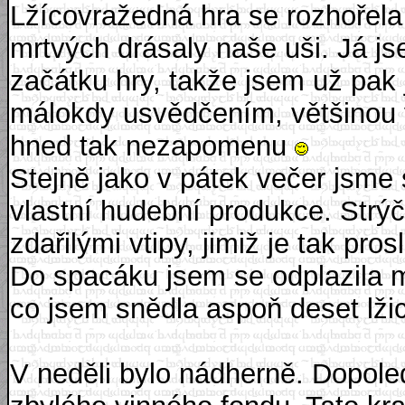
Lžícovražedná hra se rozhořela 
mrtvých drásaly naše uši. Já j
začátku hry, takže jsem už pak
málokdy usvědčením, většinou v
hned tak nezapomenu
Stejně jako v pátek večer jsme
vlastní hudební produkce. Strýč
zdařilými vtipy, jimiž je tak pro
Do spacáku jsem se odplazila m
co jsem snědla aspoň deset lži
V neděli bylo nádherně. Dopole