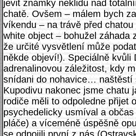
jevit známky neklidu nad totál
chatě. Ovšem – málem bych zap
víkendu – na trávě před chatou
white object – bohužel záhada z
že určité vysvětlení může podat 
někde objeví!). Speciálně kvůl
adrenalinovou záležitost, kdy m
snídani do nohavice… naštěstí s
Kupodivu nakonec jsme chatu ja
rodiče měli to odpoledne přijet 
psychedelicky usmíval a občas
pláče) a víceméně úspěšně opus
se odpojili první z nás (Ostra