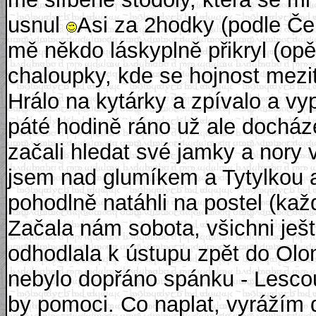
usnul
Asi za 2hodky (podle Čeni
mě někdo láskyplně přikryl (op
chaloupky, kde se hojnost mezit
Hrálo na kytárky a zpívalo a vy
páté hodině ráno už ale docháze
začali hledat své jamky a nory 
jsem nad glumíkem a Tytylkou a
pohodlně natáhli na postel (ka
Začala nám sobota, všichni ješt
odhodlala k ústupu zpět do Ol
nebylo dopřáno spánku - Lescou
by pomoci. Co naplat, vyrážím 