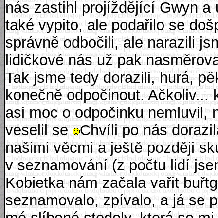
nás zastihl projíždějící Gwyn 
také vypito, ale podařilo se do
správně odbočili, ale narazili j
lidičkové nás už pak nasměroval
Tak jsme tedy dorazili, hurá, pě
konečně odpočinout. Ačkoliv... 
asi moc o odpočinku nemluvil, 
veselil se
Chvíli po nás dorazil
našimi věcmi a ještě později s
v seznamování (z počtu lidí jse
Kobietka nám začala vařit buřtg
seznamovalo, zpívalo, a já se po
mé slíbené stodoly, která se mi 