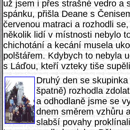
už jsem i přes strašné vedro a 
spánku, přišla Deane s Čenisem
červenou matraci a rozhodli se,
několik lidí v místnosti nebylo 
chichotání a kecání musela uko
polštářem. Kdybych to nebyla udě
s Láďou, kteří vzteky tiše supěl
Druhý den se skupinka d
špatně) rozhodla zdolat
a odhodlaně jsme se vy
dnem směrem vzhůru a 
slabší povahy proklínal