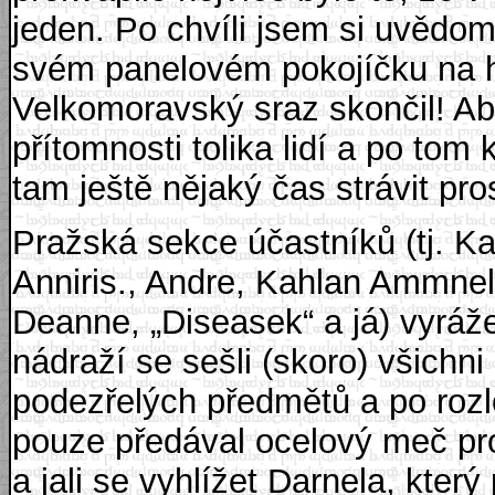
jeden. Po chvíli jsem si uvědo
svém panelovém pokojíčku na h
Velkomoravský sraz skončil! Ab
přítomnosti tolika lidí a po tom
tam ještě nějaký čas strávit pro
Pražská sekce účastníků (tj. Ka
Anniris., Andre, Kahlan Ammnel
Deanne, „Diseasek“ a já) vyráž
nádraží se sešli (skoro) všichn
podezřelých předmětů a po roz
pouze předával ocelový meč pro
a jali se vyhlížet Darnela, kte