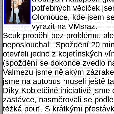
potřebných věciček jse
Olomouce, kde jsem se
vyrazit na VMsraz.
Scuk proběhl bez problému, ale 
neposlouchali. Spoždění 20 minu
otevřeli jedno z kojetínských v
(spoždění se dokonce zvedlo na 
Valmezu jsme nějakým zázrakem
jsme na autobus museli ještě t
Díky Kobietčině iniciativě jsme
zastávce, nasměrovali se podle
těžká pouť. S krátkými přestáv