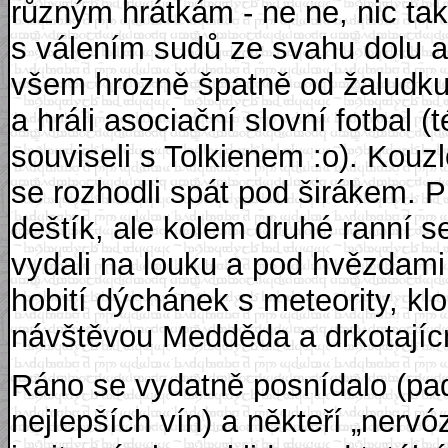
různým hrátkám - ne ne, nic tak
s válením sudů ze svahu dolu 
všem hrozně špatně od žaludku, 
a hráli asociační slovní fotbal
souviseli s Tolkienem :o). Kouz
se rozhodli spát pod širákem. P
deštík, ale kolem druhé ranní se
vydali na louku a pod hvězdam
hobití dýchánek s meteority, k
návštěvou Medděda a drkotajíc
Ráno se vydatně posnídalo (pad
nejlepších vín) a někteří „nervóz