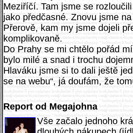
Meziříčí. Tam jsme se rozloučil
jako předčasné. Znovu jsme na n
Přerově, kam my jsme dojeli p
komplikovaně.
Do Prahy se mi chtělo pořád mí
bylo milé a snad i trochu dojem
Hlaváku jsme si to dali ještě je
se na webu“, já doufám, že to
Report od Megajohna
Vše začalo jednoho kr
dlouhých nákupech (jídl