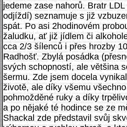
jedeme zase nahorů. Bratr LDL
odjíždí) seznamuje s již vzbuz
spát. Po asi 2hodinovém probo
žaludku, ať již jídlem či alko
cca 2/3 šílenců i přes hrozby 
Radhošť. Zbylá posádka (přesně
svých schopností, ale většina 
šermu. Zde jsem docela vynikal
životě, ale díky všemu všechno 
pohmožděné ruky a díky trpěliv
a po nějaké té hodince se ze m
Shackal zde představil svůj skvě