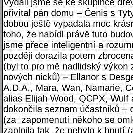
Vydali jsme se ke skupince dře
přivítal pán domu – Čenis s Ty
dobou ještě vypadala moc krásn
toho, že nabídl právě tuto bud
jsme přece inteligentní a rozu
později dorazila potem zbrocená
(byl to pro mě nadlidský výkon
nových nicků) – Ellanor s Des
A.D.A., Mara, Wan, Namarie, Ce
alias Elijah Wood, QCPX, Wulf 
dokončila seznam účastníků – d
(za
zapomenutí někoho se omlo
zaplnila tak, že nebylo k hnutí 