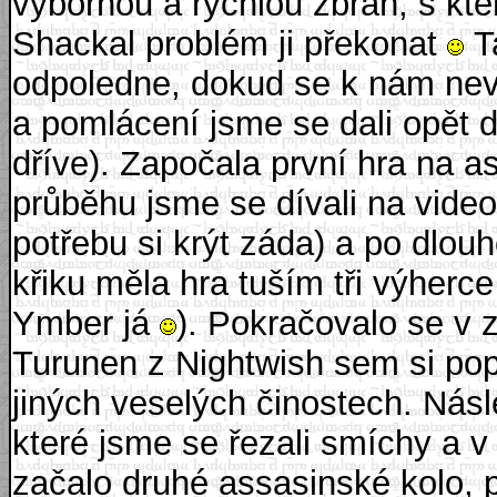
výbornou a rychlou zbraň, s ktero
Shackal problém ji překonat
T
odpoledne, dokud se k nám nevrá
a pomlácení jsme se dali opět 
dříve). Započala první hra na a
průběhu jsme se dívali na video
potřebu si krýt záda) a po dlou
křiku měla hra tuším tři výherc
Ymber já
). Pokračovalo se v 
Turunen z Nightwish sem si pop
jiných veselých činostech. Nás
které jsme se řezali smíchy a v
začalo druhé assasinské kolo, 