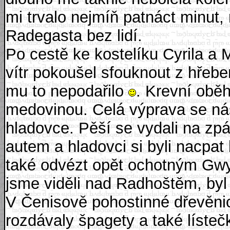
mi trvalo nejmíň patnáct minut, 
Radegasta bez lidí.
Po cestě ke kostelíku Cyrila a
vítr pokoušel sfouknout z hřebe
mu to nepodařilo
. Krevní oběh
medovinou. Celá výprava se nás
hladovce. Pěší se vydali na zpá
autem a hladovci si byli nacpat 
také odvézt opět ochotným Gwy
jsme viděli nad Radhoštěm, byl
V Čenisově pohostinné dřevěnic
rozdávaly špagety a také líste