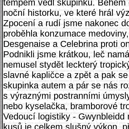
tempem vedl skupinku. Během c
noční historku, ve které hrál v
Zpocení a rudí jsme nakonec do
proběhla konzumace medoviny,
Desgenaise a Celebrina proti
Podnikli jsme krátkou, leč namá
nemusel stydět leckterý tropick
slavné kapličce a zpět a pak s
skupinka autem a pár se nás ro
s výraznými postranními úmysly
nebo kyselačka, bramborové tro
Vedoucí logistiky - Gwynbleidd
kusů je celkem slušný výkon, př