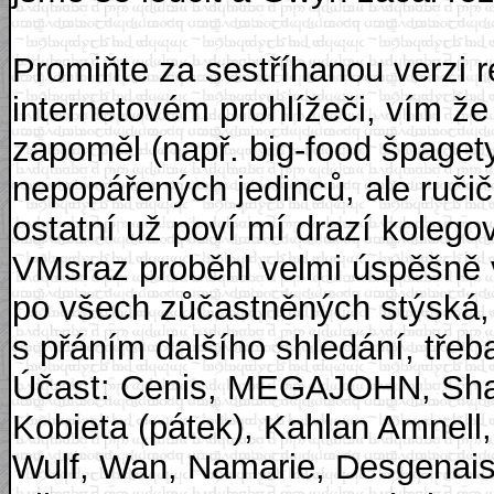
Promiňte za sestříhanou verzi 
internetovém prohlížeči, vím že
zapoměl (např. big-food špagety
nepopářených jedinců, ale ručič
ostatní už poví mí drazí koleg
VMsraz proběhl velmi úspěšně 
po všech zůčastněných stýská, 
s přáním dalšího shledání, tře
Účast: Cenis, MEGAJOHN, Shack
Kobieta (pátek), Kahlan Amnell,
Wulf, Wan, Namarie, Desgenais