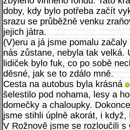
zbylého vinného fondu. Tato kr
doby, kdy bylo potřeba začít vy
srazu se průběžně venku zraňov
jejich játra.
(V)eru a já jsme pomalu začaly
nás zůstane, nebyla tak velká. 
lidiček bylo fuk, co po sobě ne
děsné, jak se to zdálo mně.
Cesta na autobus byla krásná
šelestilo pod nohama, lesy a ho
domečky a chaloupky. Dokonce 
jsme stihli úplně akorát, i když,
V Rožnově jsme se rozloučili s