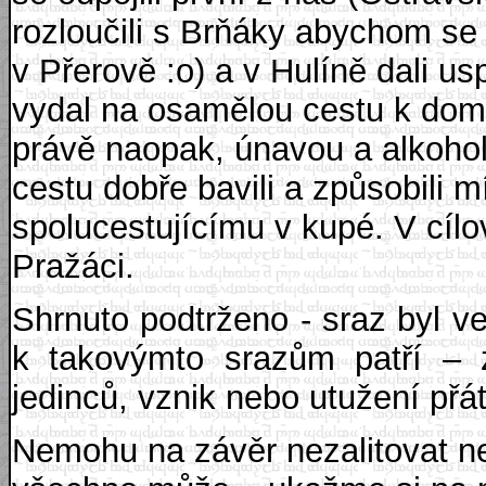
rozloučili s Brňáky abychom se 
v Přerově :o) a v Hulíně dali u
vydal na osamělou cestu k dom
právě naopak, únavou a alkohol
cestu dobře bavili a způsobil
spolucestujícímu v kupé. V cílov
Pražáci.
Shrnuto podtrženo - sraz byl v
k takovýmto srazům patří – z
jedinců, vznik nebo utužení přá
Nemohu na závěr nezalitovat ne