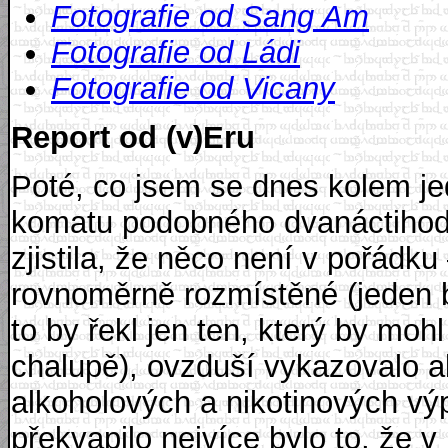
Fotografie od Sang Am
Fotografie od Ládi
Fotografie od Vicany
Report od (v)Eru
Poté, co jsem se dnes kolem je
komatu podobného dvanáctihod
zjistila, že něco není v pořád
rovnoměrně rozmístěné (jeden by
to by řekl jen ten, který by mo
chalupě), ovzduší vykazovalo 
alkoholových a nikotinových vý
překvapilo nejvíce bylo to, že v