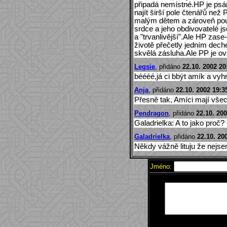
připadá nemístné.HP je psá
najít širší pole čtenářů než 
malým dětem a zároveň pout
srdce a jeho obdivovatelé js
a "trvanlivější".Ale HP zase
životě přečetly jedním deche
skvělá zásluha.Ale PP je o
Legsie
, přidáno
22.10. 2002 20
béééé,já ci bbýt amík a vyh
Anja
, přidáno
22.10. 2002 19:3
Přesně tak, Amíci mají všec
Pendragon
, přidáno
22.10. 200
Galadrielka: A to jako proč?
Galadrielka
, přidáno
22.10. 20
Někdy vážně lituju že nejse
Jméno: