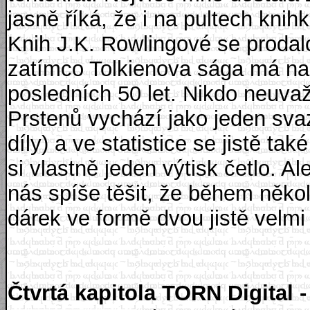
jasně říká, že i na pultech knih
Knih J.K. Rowlingové se prodal
zatímco Tolkienova sága má na 
posledních 50 let. Nikdo neuvaž
Prstenů vychází jako jeden sva
díly) a ve statistice se jistě tak
si vlastně jeden výtisk četlo. 
nás spíše těšit, že během něk
dárek ve formě dvou jistě velmi 
Čtvrtá kapitola TORN Digital 