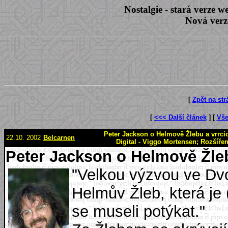
Nostalgie - stará verze
Nová verz
[
Zpět na st
[
<<< Další článek
] [
Vše
Peter Jackson o Helmově Žlebu a vrrcí
22.10. 2002
Belcarnen
Digital - Viggo Mortensen; Rozšíře
Peter Jackson o Helmově Žleb
"Velkou výzvou ve Dvo
Helmův Žleb, která je 
se museli potýkat."