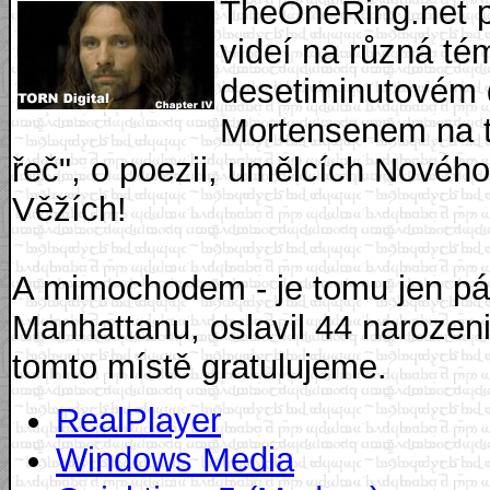
TheOneRing.net při
videí na různá tém
desetiminutovém
Mortensenem na t
řeč", o poezii, umělcích Novéh
Věžích!
A mimochodem - je tomu jen pár
Manhattanu, oslavil 44 narozeni
tomto místě gratulujeme.
RealPlayer
Windows Media