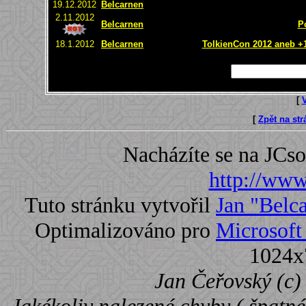
19.12.2012
Belcarnen
2.11.2012
Belcarnen
P
18.1.2012
Belcarnen
TolkienCon 2012 aneb +1 
[
[
Zpět na st
Nacházíte se na JC
http://www.
Tuto stránku vytvořil
Jan "Belc
Optimalizováno pro
Microsoft 
1024x
Jan Čeřovský (c) 