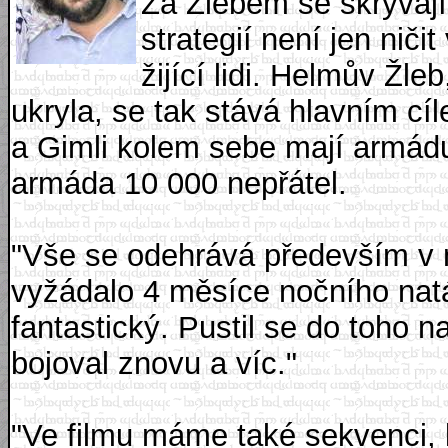
Za Žlebem se skrývaj
strategií není jen nič
žijící lidi. Helmův Žle
ukryla, se tak stává hlavním cí
a Gimli kolem sebe mají armádu
armáda 10 000 nepřátel.
"Vše se odehrává především v noc
vyžádalo 4 měsíce nočního nat
fantastický. Pustil se do toho
bojoval znovu a víc."
"Ve filmu máme také sekvenci, k