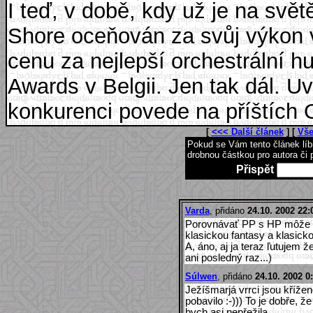
I teď, v době, kdy už je na sv
Shore oceňován za svůj výkon 
cenu za nejlepší orchestrální h
Awards v Belgii. Jen tak dál. Uvi
konkurenci povede na příštích 
[
<<< Další článek
] [
Vše
Pokud se Vám tento článek lí
drobnou částkou pro autora či 
Přispět
Varda
, přidáno
24.10. 2002 22:
Porovnávať PP s HP môže l
klasickou fantasy a klasick
A, áno, aj ja teraz ľutujem 
ani posledný raz...)
Súlwen
, přidáno
24.10. 2002 0
Ježíšmarjá vrrci jsou kříže
pobavilo :-))) To je dobře, 
bych asi nepřežila.