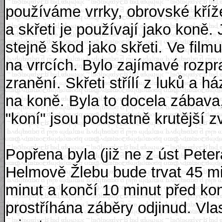
používáme vrrky, obrovské kříž
a skřeti je používají jako koně.
stejně škod jako skřeti. Ve film
na vrrcích. Bylo zajímavé rozp
zranění. Skřeti střílí z luků a há
na koně. Byla to docela zábava,
"koní" jsou podstatně krutější zv
Popřena byla (již ne z úst Pete
Helmově Žlebu bude trvat 45 mi
minut a končí 10 minut před kon
prostříhána záběry odjinud. Vla