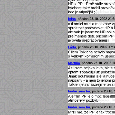
HP x PP - Proč stále srovná
bychom také mohli srovnávat
kdo je vtipnější ;-)
krisa
, přidáno
23.10. 2002 21:3
a ti amici musia mat zase vy
sprostost porovnavat HP a PP
ale sak je jasne ze HP bol 
pre mensie deti, pricom PP
je ovela prepracovanejsi.
Láďa
, přidáno
23.10. 2002 17:3
Cílem Tolkiena nebylo napsa
s velkým komerčním úspě
Martina
, přidáno
23.10. 2002 1
Asi jsem nejaka leva, ale s
optam zopakuju uz polozeno
Jinak souhlasim s el a huder
napsany - a neni to jenom p
Tolkien je samozrejme tezsi
huder sem tui
, přidáno
23.10. 
Ale film PP je o moc lepší!!
atmosféry pozbyl.
huder sem tui
, přidáno
23.10. 
Mrzí mě, že PP je tak troch