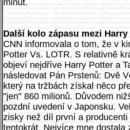
minut.
Další kolo zápasu mezi Harr
CNN informovala o tom, že v ki
Potter Vs. LOTR. S relativně 
objeví nejdříve Harry Potter a
následovat Pán Prstenů: Dvě Věž
který na tržbách získal něco p
"jen" 860 milionů. Důvodem niž
pozdní uvedení v Japonsku. Velm
zisky než díl první a producenti
tentokrát. Nejvíce mne dostala