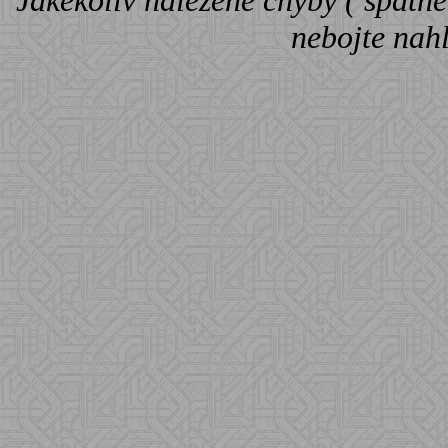
Jakékoliv nalezené chyby ( špatné 
nebojte nah