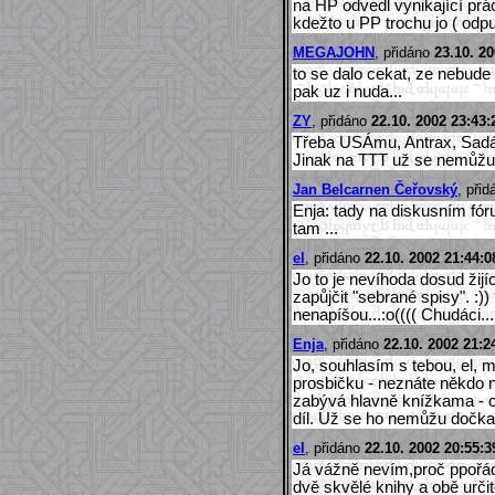
na HP odvedl vynikající prá
kdežto u PP trochu jo ( odpu
MEGAJOHN
, přidáno
23.10. 20
to se dalo cekat, ze nebude t
pak uz i nuda...
ZY
, přidáno
22.10. 2002 23:43:
Třeba USÁmu, Antrax, Sadá
Jinak na TTT už se nemůžu d
Jan Belcarnen Čeřovský
, při
Enja: tady na diskusním fór
tam ...
el
, přidáno
22.10. 2002 21:44:0
Jo to je nevíhoda dosud žijí
zapůjčit "sebrané spisy". :)
nenapíšou...:o(((( Chudáci..
Enja
, přidáno
22.10. 2002 21:2
Jo, souhlasím s tebou, el, 
prosbičku - neznáte někdo n
zabývá hlavně knížkama - ch
díl. Už se ho nemůžu dočka
el
, přidáno
22.10. 2002 20:55:3
Já vážně nevím,proč ppořád
dvě skvělé knihy a obě určit