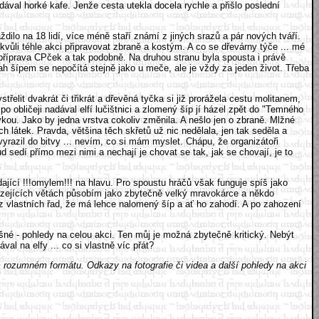
ával horké kafe. Jenže cesta utekla docela rychle a přišlo poslední
ilo na 18 lidí, více méně staří známí z jiných srazů a pár nových tváří.
kvůli téhle akci připravovat zbraně a kostým. A co se dřevárny týče ... mé
, příprava CPček a tak podobně. Na druhou stranu byla spousta i právě
sah šípem se nepočítá stejně jako u meče, ale je vždy za jeden život. Třeba
elit dvakrát či třikrát a dřevěná tyčka si již prorážela cestu molitanem,
 obličeji nadával elfí lučištnici a zlomený šíp jí házel zpět do "Temného
ovkou. Jako by jedna vrstva cokoliv změnila. A nešlo jen o zbraně. Mlžné
 látek. Pravda, většina těch skřetů už nic nedělala, jen tak seděla a
a vyrazil do bitvy ... nevím, co si mám myslet. Chápu, že organizátoři
sedí přímo mezi nimi a nechají je chovat se tak, jak se chovají, je to
ající !!!omylem!!! na hlavu. Pro spoustu hráčů však funguje spíš jako
dcházejících větách působím jako zbytečně velký mravokárce a někdo
 z vlastních řad, že má lehce nalomený šíp a ať ho zahodí. A po zahození
lišné - pohledy na celou akci. Ten můj je možná zbytečně kritický. Nebýt
al na elfy ... co si vlastně víc přát?
ém rozumném formátu. Odkazy na fotografie či videa a další pohledy na akci