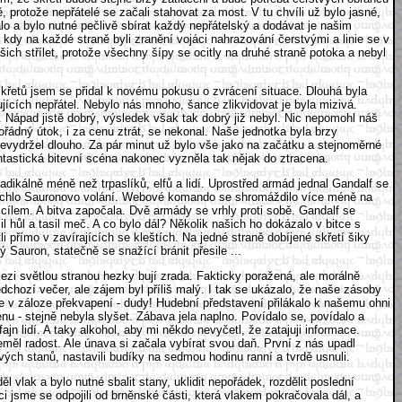
, protože nepřátelé se začali stahovat za most. V tu chvíli už bylo jasné,
lo a bylo nutné pečlivě sbírat každý nepřátelský a dodávat je našim
, kdy na každé straně byli zranění vojáci nahrazování čerstvými a linie se v
ch střílet, protože všechny šípy se ocitly na druhé straně potoka a nebyl
 skřetů jsem se přidal k novému pokusu o zvrácení situace. Dlouhá byla
ojujících nepřátel. Nebylo nás mnoho, šance zlikvidovat je byla mizivá.
í. Nápad jistě dobrý, výsledek však tak dobrý již nebyl. Nic nepomohl náš
ádný útok, i za cenu ztrát, se nekonal. Naše jednotka byla brzy
 nevydržel dlouho. Za pár minut už bylo vše jako na začátku a stejnoměrné
ntastická bitevní scéna nakonec vyzněla tak nějak do ztracena.
dikálně méně než trpaslíků, elfů a lidí. Uprostřed armád jednal Gandalf se
aslechlo Sauronovo volání. Webové komando se shromáždilo více méně na
cílem. A bitva započala. Dvě armády se vrhly proti sobě. Gandalf se
l hůl a tasil meč. A co bylo dál? Několik našich ho dokázalo v bitce s
li přímo v zavírajících se kleštích. Na jedné straně dobíjené skřetí šiky
ý Sauron, statečně se snažící bránit přesile ...
 mezi světlou stranou hezky bují zrada. Fakticky poražená, ale morálně
ředchozí večer, ale zájem byl příliš malý. I tak se ukázalo, že naše zásoby
me v záloze překvapení - dudy! Hudební představení přilákalo k našemu ohni
enu - stejně nebyla slyšet. Zábava jela naplno. Povídalo se, povídalo a
n lidí. A taky alkohol, aby mi někdo nevyčetl, že zatajuji informace.
 neměl radost. Ale únava si začala vybírat svou daň. První z nás upadl
vých stanů, nastavili budíky na sedmou hodinu ranní a tvrdě usnuli.
 vlak a bylo nutné sbalit stany, uklidit nepořádek, rozdělit poslední
i jsme se odpojili od brněnské části, která vlakem pokračovala dál, a