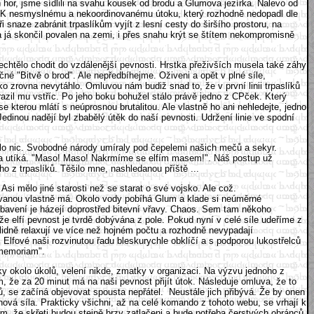
 hor, jsme sídlili na svahu kousek od brodu a Glumova jezírka. Nalevo od
dlo. K nesmyslnému a nekoordinovanému útoku, který rozhodně nedopadl dle
 snaze zabránit trpaslíkům vyjít z lesní cesty do širšího prostoru, na
a já skončil povalen na zemi, i přes snahu krýt se štítem nekompromisně
nechtělo chodit do vzdálenější pevnosti. Hrstka přeživších musela také záhy
né "Bitvě o brod". Ale nepředbíhejme. Oživeni a opět v plné síle,
ko zrovna nevytáhlo. Omluvou nám budiž snad to, že v první linii trpaslíků
yrazil mu vstříc. Po jeho boku bohužel stálo právě jedno z CPček. Který
e kterou mlátí s neúprosnou brutalitou. Ale vlastně ho ani nehledejte, jedno
dinou nadějí byl zbabělý útěk do naší pevnosti. Udržení linie ve spodní
tálo nic. Svobodné národy umíraly pod čepelemi našich mečů a sekyr.
rmáda utíká. "Maso! Maso! Nakrmíme se elfím masem!". Náš postup už
ho z trpaslíků. Těšilo mne, nashledanou příště ...
si mělo jiné starosti než se starat o své vojsko. Ale což.
aravanou vlastně má. Okolo vody pobíhá Glum a klade si neúměrné
obavení je házejí doprostřed bitevní vřavy. Chaos. Sem tam někoho
e elfí pevnost je tvrdě dobývána z pole. Pokud nyní v celé síle udeříme z
lidně relaxují ve více než hojném počtu a rozhodně nevypadají
lfové naši rozvinutou řadu bleskurychle obklíčí a s podporou lukostřelců
n memoriam".
tky okolo úkolů, velení nikde, zmatky v organizaci. Na výzvu jednoho z
m, že za 20 minut má na naši pevnost přijít útok. Následuje omluva, že to
ů, se začíná objevovat spousta nepřátel. Neustále jich přibývá. Že by onen
ová síla. Prakticky všichni, až na celé komando z tohoto webu, se vrhají k
tím, že skřeti budou stejně brzy zatlačeni a bude potřeba čerstvých obránců