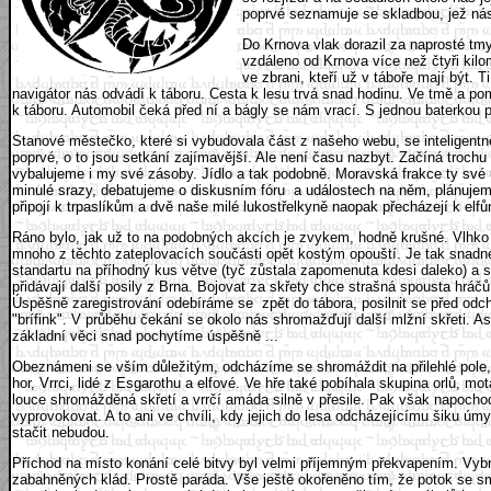
poprvé seznamuje se skladbou, jež nás 
Do Krnova vlak dorazil za naprosté tmy
vzdáleno od Krnova více než čtyři kil
ve zbrani, kteří už v táboře mají být.
navigátor nás odvádí k táboru. Cesta k lesu trvá snad hodinu. Ve tmě a p
k táboru. Automobil čeká před ní a bágly se nám vrací. S jednou baterkou 
Stanové městečko, které si vybudovala část z našeho webu, se inteligentně
poprvé, o to jsou setkání zajímavější. Ale není času nazbyt. Začíná trochu
vybalujeme i my své zásoby. Jídlo a tak podobně. Moravská frakce ty sv
minulé srazy, debatujeme o diskusním fóru a událostech na něm, plánujem
připojí k trpaslíkům a dvě naše milé lukostřelkyně naopak přecházejí k el
Ráno bylo, jak už to na podobných akcích je zvykem, hodně krušné. Vlhko a
mnoho z těchto zateplovacích součásti opět kostým opouští. Je tak snadné
standartu na příhodný kus větve (tyč zůstala zapomenuta kdesi daleko) a 
přidávají další posily z Brna. Bojovat za skřety chce strašná spousta hrá
Úspěšně zaregistrování odebíráme se zpět do tábora, posilnit se před odcho
"brífink". V průběhu čekání se okolo nás shromažďují další mlžní skřeti. A
základní věci snad pochytíme úspěšně ...
Obeznámeni se vším důležitým, odcházíme se shromáždit na přilehlé pole, k
hor, Vrrci, lidé z Esgarothu a elfové. Ve hře také pobíhala skupina orlů, m
louce shromážděná skřetí a vrrčí amáda silně v přesile. Pak však napochod
vyprovokovat. A to ani ve chvíli, kdy jejich do lesa odcházejícímu šiku úm
stačit nebudou.
Příchod na místo konání celé bitvy byl velmi příjemným překvapením. Vyb
zabahněných klád. Prostě paráda. Vše ještě okořeněno tím, že potok se sm