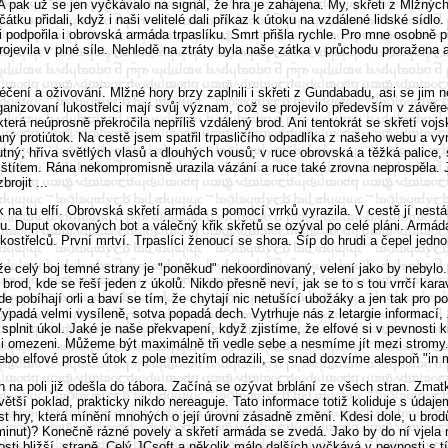
 pak už se jen vyčkávalo na signál, že hra je zahájena. My, skřeti z Mlžných
tku přidali, když i naši velitelé dali příkaz k útoku na vzdálené lidské sí
podpořila i obrovská armáda trpaslíku. Smrt přišla rychle. Pro mne osobně při
jevila v plné síle. Nehledě na ztráty byla naše zátka v průchodu proražena 
ení a oživování. Mlžné hory brzy zaplnili i skřeti z Gundabadu, asi se jim 
anizovaní lukostřelci mají svůj význam, což se projevilo především v závěreč
terá neúprosně překročila nepříliš vzdálený brod. Ani tentokrát se skřetí vojs
vaný protiútok. Na cestě jsem spatřil trpasličího odpadlíka z našeho webu a v
utný; hříva světlých vlasů a dlouhých vousů; v ruce obrovská a těžká palice, s
 štítem. Rána nekompromisně urazila vázání a ruce také zrovna neprospěla. Je
rojit ...
k na tu elfí. Obrovská skřetí armáda s pomocí vrrků vyrazila. V cestě jí nes
ukou. Duput okovaných bot a válečný křik skřetů se ozýval po celé pláni. A
kostřelců. První mrtví. Trpaslíci ženoucí se shora. Šíp do hrudi a čepel jedno
e celý boj temné strany je "poněkud" nekoordinovaný, velení jako by nebylo. A
brod, kde se řeší jeden z úkolů. Nikdo přesně neví, jak se to s tou vrrčí k
obíhají orli a baví se tím, že chytají nic netušící ubožáky a jen tak pro p
adá velmi vysíleně, sotva popadá dech. Vytrhuje nás z letargie informací, ž
nit úkol. Jaké je naše překvapení, když zjistíme, že elfové si v pevnosti k
 omezeni. Můžeme být maximálně tři vedle sebe a nesmíme jít mezi stromy. E
nebo elfové prostě útok z pole mezitím odrazili, se snad dozvíme alespoň "i
h na poli již odešla do tábora. Začíná se ozývat brblání ze všech stran. Zma
ětší poklad, prakticky nikdo nereaguje. Tato informace totiž koliduje s údaje
st hry, která mínění mnohých o její úrovni zásadně změní. Kdesi dole, u brod
minut)? Konečně rázné povely a skřetí armáda se zvedá. Jako by do ní vjela n
osti bližší, straně. Celý JCsoft a několik málo dalších vyčkává v pevnosti s 