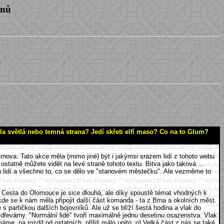
enů
la světlá nebo temná strana? Jedí skřeti elfí maso? Co na to Glum?
Krnova. Tato akce měla (mimo jiné) být i jakýmsi srazem lidí z tohoto webu
statně můžete vidět na levé straně tohoto textu. Bitva jako taková ...
ajn lidí a všechno to, co se dělo ve "stanovém městečku". Ale vezměme to
. Cesta do Olomouce je sice dlouhá, ale díky spoustě témat vhodných k
e se k nám měla připojit další část komanda - ta z Brna a okolních měst.
s partičkou dalších bojovníků. Ale už se blíží šestá hodina a vlak do
dřevárny. "Normální lidé" tvoří maximálně jednu desetinu osazenstva. Vlak
áme, na rozdíl od ostatních, příliš málo upito :o) Velká část z nás se také