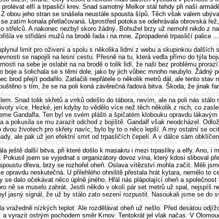
prolévat elfí a trpasličí krev. Snad samotný Melkor stál tehdy při naší armádě
a. Z obou jeho stran se snášela neustále spousta šípů. Těch však valem ubýva
rodu se zatím konala přetlačovaná. Uprostřed potoka se odehrávala obrovská řež
o střelců. A nakonec nezbyl skoro žádný. Bohužel brzy už nemohl nikdo z naši
išla ve střídání mužů na brodě řada i na mne. Zpropadené trpasličí palice ...
plynul limit pro oživení a spolu s několika lidmi z webu a skupinkou dalších
 pevnosti se napojili na lesní cestu. Přesně na tu, která vedla přímo do týla b
nosti na sebe je oslabit na na brodě o tolik lidí, že naši bez problému proraz
oje a šolichala se s těmi dole, jako by jich vůbec mnoho neubylo. Žádný poř
rod přejít podařilo. Zatlačili nepřátele o několik metrů dál, ale tento stav
uštěno s tím, že se na poli koná závěrečná řadová bitva. Škoda, že jinak fa
. Snad tolik skřetů a vrrků odešlo do tábora, nevím, ale na poli nás stálo ra
 životy více. Hezké, jen kdyby to vědělo více než těch několik z nich, co z
jeme Gandalfa. Ten byl ve svém plášti a špičatém klobouku opravdu lákavým 
hla a pokusila se mu zarazit odchod z bojiště. Gandalf však neodcházel. Odloži
 dvou životech pro skřety navíc, bylo by to o něco lepší. A my ostatní se ocit
dy, ale pak už jen efektní smrt od trpasličích čepelí. A v dálce sám obklíčen
a ještě další bitva, při které došlo k masakru i mezi trpaslíky a elfy. Ano, i
ti. Pokusil jsem se vyjednat s organizátory dovoz vína, který kdosi sliboval p
spoustu dřeva, brzy se rozhořel oheň. Oslava vítězství mohla začít. Měli js
 je opravdu neskutečná. U přilehlého ohniště přestala hrát kytara, nemělo to c
e dalo očekávat něco úplně jiného. Hřál nás plápolající oheň a společnost faj
I pro ně se muselo zahrát. Jestli někdo v okolí pár set metrů už spal, nejspíš
yl jasný signál, že už by stálo zato sezení rozpustit. Nasoukali jsme se do s
a vražedně nízkých teplot. Ale rozdělávat oheň už nešlo. Před desátou odjížděl
tě, a vyrazit ostrým pochodem směr Krnov. Tentokrát jel vlak načas. V Olomouc