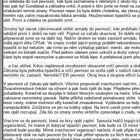
se odebrala do své pevnosti, kde byla seznámena s některým z úkolů hry. A
nás pak byl Gundabad a základna vrrků. A právě k těm jsme se hned na začá
očekávání temné strany. Pevnost nejen že byla dobře chráněna, ale zleva ji 
kterém nás zatím masakrovala lidská armáda. Houževnatost trpaslíků se pro
ubit. První a zdaleka ne poslední smrt ...
Smutný byl návrat zdecimované skřetí armády do pevností, kde probíhalo léč
odrážet první z útoků na naši věž. Poprvé se začalo ukazovat, že dobře org
připravovali jsme se na další boj. Naším úkolem se stalo zastavit armádu, k
stála jejich elita CPček. Ve snaze zvrátit jejich postup proběhl nekoordino
trpaslík to byl netuším, ale tímto po něm vyhlašuji pátrání: menší, ale moh
setkání mi bohatě stačilo. Před jedním úderem jsem uskočil a druhý vykryl
části bylo stejně nesmyslné a pevnost se hlídá lépe. A potřeboval jsem přezb
... a čas ubíhal. Kdosi naplánoval osvobození obsazené vrrčí pevnsti a úto
Zdrcena byla jednotka trpaslíků a vrrčí pevnost se ocitla zpět v našich r
nemohlo nic zastavit. Nemohlo? Elfí pevnost. Okraj lesa a skupina elfích lu
V pevnosti už čekalo pár dalších. Všichni projevovali znechucení nad tím, ž
Dvacetiminutové čekání na oživení a pak hurá zpět do boje. Přejdeme přes 
požadavky. Konečně se dospěje k řešení férovým soubojem na meče. Všude p
zakousne nesmrtelný pavouk. Náhle přibíhá rudočerně pomalovaný skřet. Vyp
lesní cesty, máme možnost elfy konečně zmasakrovat. Vydáváme se tedy spl
zaneprázdněni. Zmůžeme se jen na krátký odpor. Na lesní cestě jsme velmi
nás opět rozcupují. Zda šlo ze strany onoho skřetího zpravodaje o zradu, 
Vracíme se do pevnosti, která se brzy opět zaplní. Spousta hráčů bojujícíc
organizátorů, že máme jít dobývat trpasličí pevnost, kde bude za 15 minut v
vlastně bude později. Mírné znechucení organizací narůstá. A pak přijde čá
plánovaný útok na naši pevnost (to by však přišel opravdu za těch dvacet 
brodu. Zde se rozvine poměrně široká linie podél potoka na jeho, naší pevn