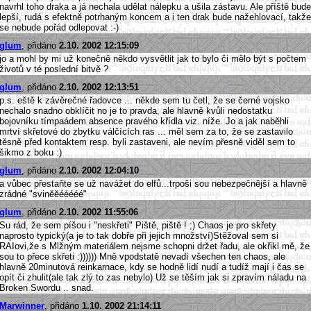
navrhl toho draka a já nechala udělat nálepku a ušila zástavu. Ale příště bude
lepší, rudá s efektně potrhaným koncem a i ten drak bude nažehlovací, takže
se nebude pořád odlepovat :-)
glum
, přidáno
2.10. 2002 12:15:09
jo a mohl by mi už konečně někdo vysvětlit jak to bylo či mělo být s počtem
životů v té poslední bitvě ?
glum
, přidáno
2.10. 2002 12:13:51
p.s. eště k závěrečné řadovce ... někde sem tu četl, že se černé vojsko
nechalo snadno obklíčit no je to pravda, ale hlavně kvůli nedostatku
bojovníku tímpaádem absence pravého křídla viz. níže. Jo a jak naběhli
mrtví skřetové do zbytku válčících ras ... měl sem za to, že se zastavilo
těsně před kontaktem resp. byli zastaveni, ale nevím přesně viděl sem to
šikmo z boku :)
glum
, přidáno
2.10. 2002 12:04:10
a vůbec přestaňte se už navážet do elfů...trpoši sou nebezpečnější a hlavně
zrádné "sviněěééééé"
glum
, přidáno
2.10. 2002 11:55:06
Su rád, že sem píšou i "neskřeti" Piště, piště ! ;) Chaos je pro skřety
naprosto typický(a je to tak dobře při jejich množství)Stěžoval sem si
RAIovi,že s Mlžným materiálem nejsme schopni držet řadu, ale okřikl mě, že
sou to přece skřeti :)))))) Mně vpodstatě nevadí všechen ten chaos, ale
hlavně 20minutová reinkarnace, kdy se hodně lidí nudí a tudíž mají i čas se
opít či zhulit(ale tak zlý to zas nebylo) Už se těším jak si zpravím náladu na
Broken Swordu .. snad.
Marwinner
, přidáno
1.10. 2002 21:14:11