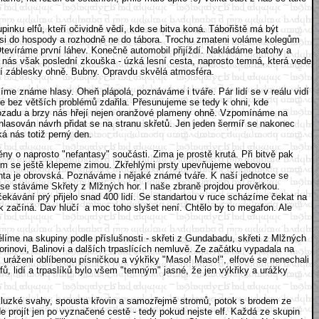
nku elfů, kteří očividně vědí, kde se bitva koná. Tábořiště má být
amsi do hospody a rozhodně ne do tábora. Trochu zmateni voláme kolegům
. Otevíráme první láhev. Konečně automobil přijíždí. Nakládáme batohy a
 nás však poslední zkouška - úzká lesní cesta, naprosto temná, která vede
rvní záblesky ohně. Bubny. Opravdu skvělá atmosféra.
íme známe hlasy. Oheň plápolá, poznáváme i tváře. Pár lidí se v reálu vidí
 se bez větších problémů zdařila. Přesunujeme se tedy k ohni, kde
pozadu a brzy nás hřejí nejen oranžové plameny ohně. Vzpomínáme na
asován návrh přidat se na stranu skřetů. Jen jeden šermíř se nakonec
ká nás totiž perný den.
 o naprosto "nefantasy" součásti. Zima je prostě krutá. Při bitvě pak
zatím se ještě klepeme zimou. Zkřehlými prsty upevňujeme webovou
onta je obrovská. Poznáváme i nějaké známé tváře. K naší jednotce se
ě se stáváme Skřety z Mlžných hor. I naše zbraně projdou prověrkou.
čekávání prý přijelo snad 400 lidí. Se standartou v ruce scházíme čekat na
ak začíná. Dav hlučí a moc toho slyšet není. Chtělo by to megafon. Ale
líme na skupiny podle příslušnosti - skřeti z Gundabadu, skřeti z Mlžných
horinovi, Balinovi a dalších trpaslících nemluvě. Ze začátku vypadala na
 uráženi oblíbenou písničkou a výkřiky "Maso! Maso!", elfové se nenechali
fů, lidí a trpaslíků bylo všem "temným" jasné, že jen výkřiky a urážky
 kluzké svahy, spousta křovin a samozřejmě stromů, potok s brodem ze
 projít jen po vyznačené cestě - tedy pokud nejste elf. Každá ze skupin