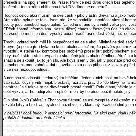
přesedli si na spoj směrem ku Praze. Po více než dvou dnech bez teplého j
loučení. I tentokrát s oblíbenou frází "Uvidíme se na netu.".
Hodnotit celou akci musím na dvě částí - jako vlastní dřevárnu a jako "web
Atmosféra byla moc fajn. Jsem rád, že se podařilo uspořádat vlastní komorn
pocity jsou poněkud rozporuplné. Na jednu stranu byla vidět velká pečlivos
CPček špatně informována. Nastal děsný chaos v časových údajích okolo úkol
za všechno mohl jen dost vysoký počet hráčů, asi o dost větší, než se oče
Trochu výhrad bych měl i k bezpečnosti na celé akci. Minimálně dvě sady šíp
kterým (a pouze jím) byla na konci obalena. Tuším, že právě s jedním z tak
hvozdu". A stejně tak kontrolou bez problémů prošel štít pobitý plechem s d
hory, naše skřetí sídlo, vypadalo skutečně jako zahalené mlhou. Ale šlo o 
snažila se zkouřit jak to jen šlo. Ale když jsem viděl, jak v podstatě před o
nemohou nikomu zabránit dát si svého jointa nebo přihnout z lahvinky před 
více než nezodpovědnost.
A nemohu si odpustit i jednu výtku hráčům. Jeden z nich nosil na hlavě hel
vábnička. Když ji vidí, nějak přestávají uznávat pravidlo "do hlavy ne" a
namítne: "ale takhle to na dřevárnách prostě chodí". Pokud ano, někde je 
opět výzva, ať ho raději zlomí úplně - mohl by ho přeci použít někdo jiný.
O plnění úkolů ("aféra" s Thorinovou flétnou) se asi rozepíše v některém z 
skvělé bitvy o brod, asi bych odcházel velmi zklamaný. Každopádně jsem strá
V nejbližší době budou k dispozici první fotografie. Na akci jsem viděl i 
průběžně doplním do tohoto článku.