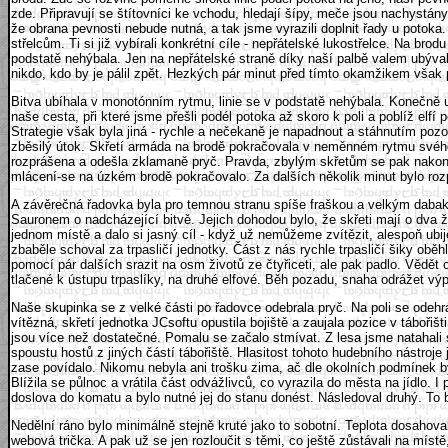
zde. Připravují se štítovníci ke vchodu, hledají šípy, meče jsou nachystány 
že obrana pevnosti nebude nutná, a tak jsme vyrazili doplnit řady u potok
střelcům. Ti si již vybírali konkrétní cíle - nepřátelské lukostřelce. Na b
podstatě nehýbala. Jen na nepřátelské straně díky naší palbě valem ubýval
nikdo, kdo by je pálil zpět. Hezkých pár minut před tímto okamžikem však př
Bitva ubíhala v monotónním rytmu, linie se v podstatě nehýbala. Konečně u
naše cesta, při které jsme přešli podél potoka až skoro k poli a poblíž elfí
Strategie však byla jiná - rychle a nečekaně je napadnout a stáhnutím pozor
zběsilý útok. Skřetí armáda na brodě pokračovala v neměnném rytmu svého b
rozprášena a odešla zklamaně pryč. Pravda, zbylým skřetům se pak nakonec b
mlácení-se na úzkém brodě pokračovalo. Za dalších několik minut bylo rozp
A závěrečná řadovka byla pro temnou stranu spíše fraškou a velkým dabaklem
Sauronem o nadcházející bitvě. Jejich dohodou bylo, že skřeti mají o dva
jednom místě a dalo si jasný cíl - když už nemůžeme zvítězit, alespoň ubi
zbaběle schoval za trpasličí jednotky. Část z nás rychle trpasličí šiky obě
pomocí pár dalších srazit na osm životů ze čtyřiceti, ale pak padlo. Vědět o
tlačené k ústupu trpaslíky, na druhé elfové. Běh pozadu, snaha odrážet výpa
Naše skupinka se z velké části po řadovce odebrala pryč. Na poli se odehrál
vítězná, skřetí jednotka JCsoftu opustila bojiště a zaujala pozice v tábořiš
jsou více než dostatečné. Pomalu se začalo stmívat. Z lesa jsme natahali 
spoustu hostů z jiných částí tábořiště. Hlasitost tohoto hudebního nástroje
zase povídalo. Nikomu nebyla ani trošku zima, ač dle okolních podmínek by s
Blížila se půlnoc a vrátila část odvážlivců, co vyrazila do města na jídlo. 
doslova do komatu a bylo nutné jej do stanu donést. Následoval druhý. To b
Nedělní ráno bylo minimálně stejně kruté jako to sobotní. Teplota dosahoval
webová trička. A pak už se jen rozloučit s těmi, co ještě zůstávali na mís