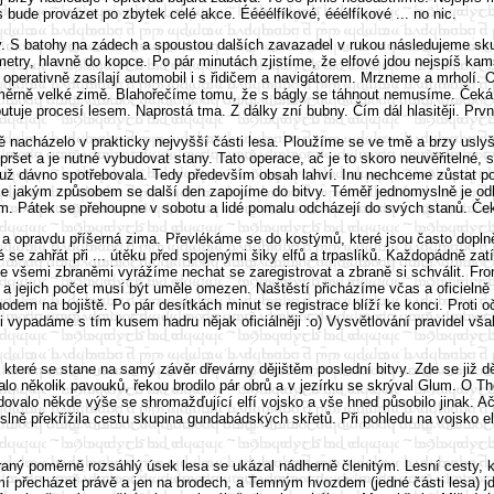
bude provázet po zbytek celé akce. Éééélfíkové, ééélfíkové ... no nic.
. S batohy na zádech a spoustou dalších zavazadel v rukou následujeme skupi
ometry, hlavně do kopce. Po pár minutách zjistíme, že elfové jdou nejspíš k
 Ti operativně zasílají automobil i s řidičem a navigátorem. Mrzneme a mrholí
oměrně velké zimě. Blahořečíme tomu, že s bágly se táhnout nemusíme. Čeká
putuje procesí lesem. Naprostá tma. Z dálky zní bubny. Čím dál hlasitěji. P
 nacházelo v prakticky nejvyšší části lesa. Ploužíme se ve tmě a brzy uslyš
 pršet a je nutné vybudovat stany. Tato operace, ač je to skoro neuvěřitelné,
é už dávno spotřebovala. Tedy především obsah lahví. Inu nechceme zůstat 
e jakým způsobem se další den zapojíme do bitvy. Téměř jednomyslně je odhl
fům. Pátek se přehoupne v sobotu a lidé pomalu odcházejí do svých stanů. Če
 opravdu příšerná zima. Převlékáme se do kostýmů, které jsou často doplněny
 se zahřát při ... útěku před spojenými šiky elfů a trpaslíků. Každopádně 
se všemi zbraněmi vyrážíme nechat se zaregistrovat a zbraně si schválit. Fr
čů a jejich počet musí být uměle omezen. Naštěstí přicházíme včas a oficieln
dem na bojiště. Po pár desítkách minut se registrace blíží ke konci. Proti o
si vypadáme s tím kusem hadru nějak oficiálněji :o) Vysvětlování pravidel vš
teré se stane na samý závěr dřevárny dějištěm poslední bitvy. Zde se již dě
otalo několik pavouků, řekou brodilo pár obrů a v jezírku se skrýval Glum. O T
ovalo někde výše se shromažďující elfí vojsko a vše hned působilo jinak. Ač
yslně překřížila cestu skupina gundabádských skřetů. Při pohledu na vojsko el
raný poměrně rozsáhlý úsek lesa se ukázal nádherně členitým. Lesní cesty,
í přecházet právě a jen na brodech, a Temným hvozdem (jedné části lesa) jde