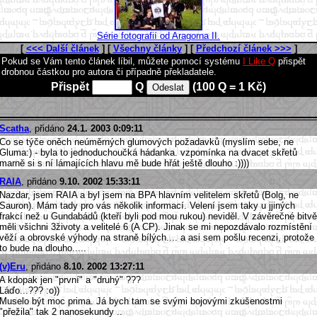
Série fotografií od Aragorna II.
[
<<< Další článek
] [
Všechny články
] [
Předchozí článek >>>
]
Pokud se Vám tento článek líbil, můžete pomocí systému
I Like Q
přispět
drobnou částkou pro autora či případně překladatele.
Přispět
Q
(100 Q = 1 Kč)
Scatha
, přidáno
24.1. 2003 0:09:11
Co se týče oněch neúměrných glumových požadavků (myslím sebe, ne
Gluma:) - byla to jednoduchoučká hádanka. vzpomínka na dvacet skřetů
marně si s ní lámajících hlavu mě bude hřát ještě dlouho :))))
RAIA
, přidáno
9.10. 2002 15:33:11
Nazdar, jsem RAIA a byl jsem na BPA hlavním velitelem skřetů (Bolg, ne
Sauron). Mám tady pro vás několik informací. Velení jsem taky u jjiných
frakcí než u Gundabádů (kteří byli pod mou rukou) neviděl. V závěrečné bitvě
měli všichni 3životy a velitelé 6 (A CP). Jinak se mi nepozdávalo rozmístění
věží a obrovské výhody na straně bílých.... a asi sem pošlu recenzi, protože
to bude na dlouho.....
(v)Eru
, přidáno
8.10. 2002 13:27:11
A kdopak jen "první" a "druhý" ???
Láďo...??? :o))
Muselo být moc prima. Já bych tam se svými bojovými zkušenostmi
"přežila" tak 2 nanosekundy ..