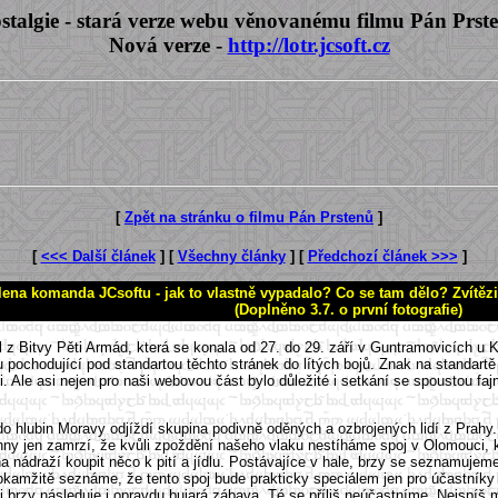
stalgie - stará verze webu věnovanému filmu Pán Prst
Nová verze -
http://lotr.jcsoft.cz
[
Zpět na stránku o filmu Pán Prstenů
]
[
<<< Další článek
] [
Všechny články
] [
Předchozí článek >>>
]
ena komanda JCsoftu - jak to vlastně vypadalo? Co se tam dělo? Zvítězi
(Doplněno 3.7. o první fotografie)
il z Bitvy Pěti Armád, která se konala od 27. do 29. září v Guntramovicích u 
pochodující pod standartou těchto stránek do lítých bojů. Znak na standartě o
i. Ale asi nejen pro naši webovou část bylo důležité i setkání se spoustou f
do hlubin Moravy odjíždí skupina podivně oděných a ozbrojených lidí z Prahy
ny jen zamrzí, že kvůli zpoždění našeho vlaku nestíháme spoj v Olomouci, kd
nádraží koupit něco k pití a jídlu. Postávajíce v hale, brzy se seznamujeme 
okamžitě seznáme, že tento spoj bude prakticky speciálem jen pro účastníky 
j brzy následuje i opravdu bujará zábava. Té se příliš neúčastníme. Nejspíš m