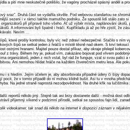
ídla a pití mne neskutečně potěšilo, že vagóny procházel spásný anděl a prod
ový sraz". Druhá část se vydařila skvěle. Pod webovou standartou se shromážd
ější sezení i v rámci takhle mamutího podniku. Že spoustě lidí stálo zato si 
t organizátorů při přípravě toho všeho. Ať už výběr místa, naplánování úkolů
ů. A informováni byli špatně i hráči. Kupříkladu já až po hře zjistil, že zá
kávalo. Nevím ...
ů, které prošly kontrolou, byly víc než zdraví nebezpečné. Stačilo s ním vystř
ových šípů se setkal jeden z hráčů v místě těsně nad okem. S krví tekoucí po
ost ostrými hranami. Majitel pouze dostal příkaz, aby okraje přelepil koberc
kouř z trávy. Během hry je, pokud vím, zakázáno bojovat pod vlivem podobných
čima organizátorů, jeden z nich vstal, byl rád že funguje, vzal si svou palici 
bitvou. Ani nemohou hlídat hráče na každém čtverečním metru lesa. Ale pokud 
mu i s hledím. Jejím účelem je, aby absorbovala případné údery či šípy dopad
 mají pocit, že v tomto případě do ní mohou klidně bušit. Asi tu v mnoha pře
chyba. Na jedné straně naprostá nezodpovědnost. Na druhé křik na lučištníka
další reportů někdo jiný. Stejně tak asi brzy dostanete další - možná dost od
vil příjemný víkend v podzimní přírodě, setkal se spoustou fajn lidí, zanadáv
několik videokamer, tak snad dá někdo na internet k dispozici záznam v nějak