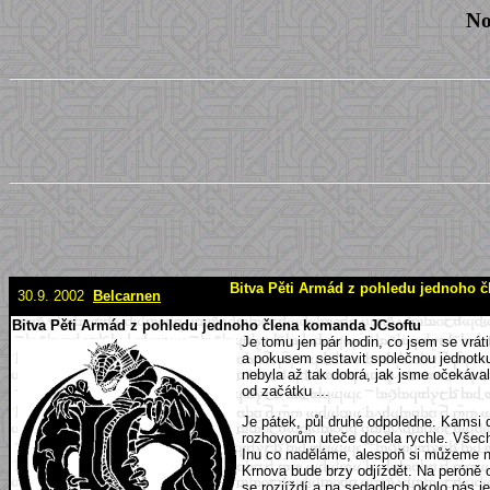
No
Bitva Pěti Armád z pohledu jednoho čl
30.9. 2002
Belcarnen
Bitva Pěti Armád z pohledu jednoho člena komanda JCsoftu
Je tomu jen pár hodin, co jsem se vrát
a pokusem sestavit společnou jednotku 
nebyla až tak dobrá, jak jsme očekával
od začátku ...
Je pátek, půl druhé odpoledne. Kamsi 
rozhovorům uteče docela rychle. Všech
Inu co naděláme, alespoň si můžeme na 
Krnova bude brzy odjíždět. Na peróně 
se rozjíždí a na sedadlech okolo nás je