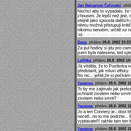
Jan Belcarnen Čeřovský
, při
Nechci aby to vypadalo, že t
zhnusen. Je lepší než jiné, c
stejně jako spousta dalších
němu možná přistupuji kritič
nikomu nenutím, určitě se na
:o)
Dana
, přidáno
28.8. 2002 15:15
Za pul hodiny si jdu pro z
jsem byla natesena, ted spi
Lollitka
, přidáno
28.8. 2002 14
Já věděla, že to Postlerka 
představit, jak mluví elfsky.
No nic... ještě,že si počká
Yavanna
, přidáno
28.8. 2002 1
To by me zajimalo jak preloz
ochranit zivotem nebo smrti
zivotem nebo smrti?
Yavanna
, přidáno
28.8. 2002 1
Jo a ten Connery je...dost bl
necetl...no to me podrzte...
vyptavate!!! rakhle tam ten
Yavanna
, přidáno
28.8. 2002 1