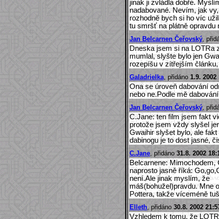
jinak ji zvládla dobře. Mysl
nadabované. Nevím, jak vy, 
rozhodně bych si ho víc užil
tu smršť na plátně opravdu 
Jan Belcarnen Čeřovský
, při
Dneska jsem si na LOTRa z
mumlal, slyšte bylo jen Gwa
rozepíšu v zítřejším článku,
Galadrielka
, přidáno
1.9. 2002
Ona se úroveň dabování odraz
nebo ne.Podle mě dabování 
Jan Belcarnen Čeřovský
, při
C.Jane: ten film jsem fakt v
protože jsem vždy slyšel je
Gwaihir slyšet bylo, ale fakt
dabinogu je to dost jasné, čis
C.Jane
, přidáno
31.8. 2002 18:
Belcarnene: Mimochodem, G
naprosto jasně říká: Go,go,G
není.Ale jinak myslím, že
máš(bohužel)pravdu. Mne o
Pottera, takže víceméně tuš
Elleth
, přidáno
30.8. 2002 21:5
Vzhledem k tomu, že LOTRa