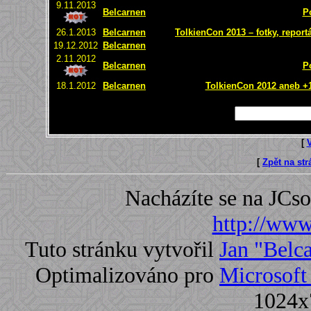
9.11.2013
Belcarnen
P
26.1.2013
Belcarnen
TolkienCon 2013 – fotky, report
19.12.2012
Belcarnen
2.11.2012
Belcarnen
P
18.1.2012
Belcarnen
TolkienCon 2012 aneb +1 
[
[
Zpět na st
Nacházíte se na JC
http://www.
Tuto stránku vytvořil
Jan "Belc
Optimalizováno pro
Microsoft 
1024x