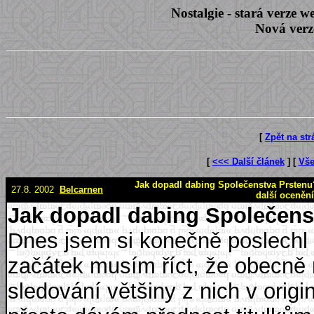
Nostalgie - stará verze
Nová verz
[
Zpět na st
[
<<< Další článek
] [
Vše
Jak dopadl dabing Společenstva Prstenu?
27.8. 2002
Belcarnen
další oceněn
Jak dopadl dabing Společens
Dnes jsem si konečně poslechl
začátek musím říct, že obecně
sledování většiny z nich v origin