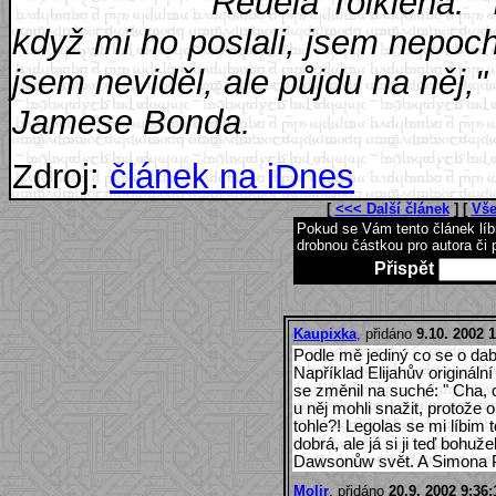
Reuela Tolkiena. "
když mi ho poslali, jsem nepocho
jsem neviděl, ale půjdu na něj,"
Jamese Bonda.
Zdroj:
článek na iDnes
[
<<< Další článek
] [
Vše
Pokud se Vám tento článek lí
drobnou částkou pro autora či 
Přispět
Kaupixka
, přidáno
9.10. 2002 
Podle mě jediný co se o dabi
Například Elijahův origináln
se změnil na suché: " Cha, 
u něj mohli snažit, protože 
tohle?! Legolas se mi líbim 
dobrá, ale já si ji teď bohu
Dawsonůw svět. A Simona Po
Molir
, přidáno
20.9. 2002 9:36: