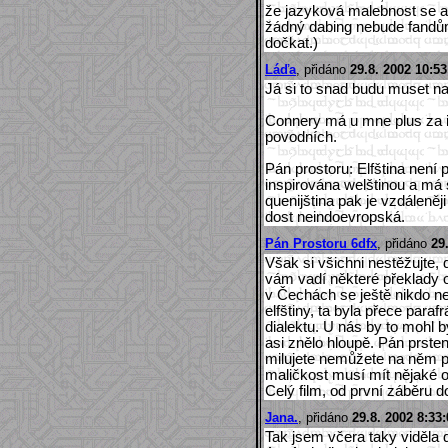
že jazyková malebnost se au
žádný dabing nebude fandům
dočkat.)
Láďa
, přidáno
29.8. 2002 10:53
Já si to snad budu muset nak
Connery má u mne plus za in
povodních.
Pán prostoru: Elfština není p
inspirována welštinou a má 
quenijština pak je vzdáleněji
dost neindoevropská.
Pán Prostoru 6dfx
, přidáno
29
Však si všichni nestěžujte, 
vám vadí některé překlady o
v Čechách se ještě nikdo ne
elfštiny, ta byla přece paraf
dialektu. U nás by to mohl b
asi znělo hloupě. Pán prsten
milujete nemůžete na něm p
maličkost musí mít nějaké o
Celý film, od první záběru do
Jana.
, přidáno
29.8. 2002 8:33:
Tak jsem včera taky viděla