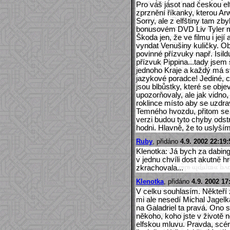
Pro váš jásot nad českou el
zprznění říkanky, kterou Ar
Sorry, ale z elfštiny tam zby
bonusovém DVD Liv Tyler mlu
Škoda jen, že ve filmu i jej
vyndat Venušiny kuličky. Ob
povinné přízvuky např. Isildu
přízvuk Pippina...tady jsem š
jednoho Kraje a každý má sv
jazykové poradce! Jediné, 
jsou blbůstky, které se objev
upozorňovaly, ale jak vidno,
roklince místo aby se uzdra
Temného hvozdu, přitom se 
verzi budou tyto chyby odstr
hodni. Hlavně, že to uslyší
Ruby
, přidáno
4.9. 2002 22:19:
Klenotka: Já bych za dabing
v jednu chvíli dost akutně hr
zkrachovala...
Klenotka
, přidáno
4.9. 2002 17
V celku souhlasím. Někteří
mi ale nesedí Michal Jagelk
na Galadriel ta pravá. Ono 
někoho, koho jste v životě 
elfskou mluvu. Pravda, scén