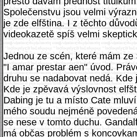
přesto dávám přednost titulkům
Společenstvu jsou velmi výrazn
je zde elfština. I z těchto dův
videokazetě spíš velmi skeptick
Jednou ze scén, které mám ze Sp
"I amar prestar aen" úvod. Právě
druhu se nadabovat nedá. Kde 
Kde je zpěvavá výslovnost elfšt
Dabing je tu a místo Cate mluví
mého soudu nejméně povedená p
se nese v tomto duchu. Gandalf
má občas problém s koncovkami 