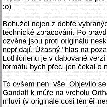
:o)
Bohužel nejen z dobře vybraných
technické zpracování. Po pravdě
ozvěna jsou proti originálu ne
nepřidají. Úžasný "hlas na poza
Lothlórienu je v dabované verzi 
formátu bych přeci jen čekal o n
To ovšem není vše. Objevilo se 
Gandalf k můře na vrcholu Ort
mluví (v originále cosi téměř ne