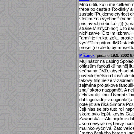
Mno u titulku u me celkem na
treba po ceste z Roklinky a
zustalo "Pujdeme ctyricet 
stocime na vychod." (nebo t
pristavech nebo co ;-)) (sp
strane Mlznych hor)... to sa
nich zarve "Drzi mi zbran.",
''arm'' je i ruka, ze)... pro
vysr***, a pritom IMO stacil
prosel (no ale to by musel t
Míšánek
, přidáno
19.9. 2002 8:
Můj názor na dabing Společe
ohlasům fanoušků na něj iluz
scény na DVD, abych se pře
povedlo, většina hlasů ale d
takový film nelze v žádném
zejména pro takové fanoušky, 
znají skoro nazpaměť. A nejd
celý zvuk filmu. Úvodní slova
dabingu raději v originále (
poté již ale říká Simona Pos
Její hlas se pro tuto roli 
skoro bylo lepší, kdyby Gal
Zawadská… Ale pojďme dál. H
Jsou nevýrazné, barvy hodn
malinko vyčnívá. Zato veli
Jméno českého herce si nevz