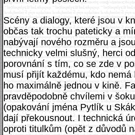
Scény a dialogy, které jsou v kn
občas tak trochu pateticky a m
nabývají nového rozměru a jso
technicky velmi slušný, herci o
porovnání s tím, co se zde v po
musí přijít každému, kdo nemá 
ho maximálně jednou v kině. F
pravděpodobně chvílemi v šoku.
(opakování jména Pytlík u Skák
dají překousnout. I technická úr
oproti titulkům (opět z důvodů 