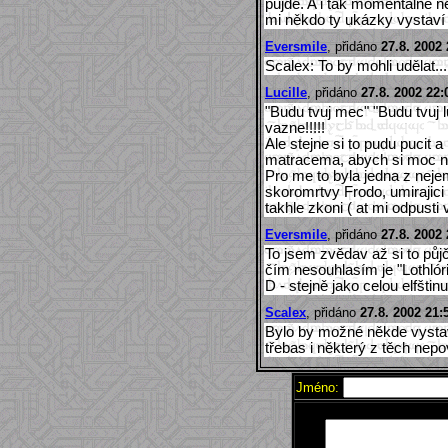
půjde. A i tak momentálně 
mi někdo ty ukázky vystaví n
Eversmile
, přidáno
27.8. 2002 
Scalex: To by mohli udělat...
Lucille
, přidáno
27.8. 2002 22:
"Budu tvuj mec" "Budu tvuj 
vazne!!!!!
Ale stejne si to pudu pucit 
matracema, abych si moc nen
Pro me to byla jedna z neje
skoromrtvy Frodo, umirajici B
takhle zkoni ( at mi odpusti 
Eversmile
, přidáno
27.8. 2002 
To jsem zvědav až si to půjč
čím nesouhlasím je "Lothlóri
D - stejně jako celou elfštinu
Scalex
, přidáno
27.8. 2002 21:
Bylo by možné někde vystav
třebas i některý z těch ne
Jméno: