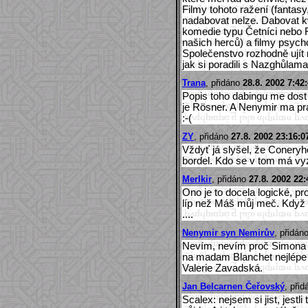
Filmy tohoto ražení (fantasy
nadabovat nelze. Dabovat kv
komedie typu Četníci nebo 
našich herců) a filmy psycho
Společenstvo rozhodně ujít
jak si poradili s Nazghůlama (K
Trana
, přidáno
28.8. 2002 7:42
Popis toho dabingu me dost 
je Rösner. A Nenymir ma pr
:-(
ZY
, přidáno
27.8. 2002 23:16:0
Vždyť já slyšel, že Coneryho
bordel. Kdo se v tom má vyz
Merlkir
, přidáno
27.8. 2002 22:
Ono je to docela logické, p
líp než Máš můj meč. Když v
....
Nenymir syn Nemirův
, přidán
Nevím, nevím proč Simona P
na madam Blanchet nejlépe 
Valerie Zavadská.
Jan Belcarnen Čeřovský
, při
Scalex: nejsem si jist, jestl