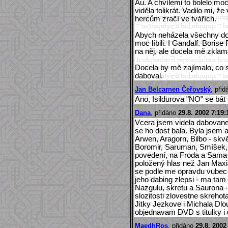
Au. A chvílemi to bolelo moc.
viděla tolikrát. Vadilo mi, ž
hercům zračí ve tvářích.
Abych neházela všechny do 
moc líbili. I Gandalf. Bori
na něj, ale docela mě zklama
Docela by mě zajímalo, co si
daboval.
Jan Belcarnen Čeřovský
, při
Ano, Isildurova "NO" se bát 
Dana
, přidáno
29.8. 2002 7:19:
Vcera jsem videla dabovane
se ho dost bala. Byla jsem a
Arwen, Aragorn, Bilbo - skvě
Boromir, Saruman, Smíšek, Pi
povedení, na Froda a Sama 
položený hlas než Jan Maxi
se podle me opravdu vubec
jeho dabing zlepsi - ma tam
Nazgulu, skretu a Saurona 
slozitosti zlovestne skrehotat
Jitky Jezkove i Michala Dlo
objednavam DVD s titulky i
MaedhRos
, přidáno
29.8. 2002