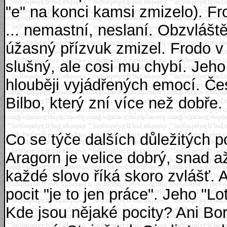
"e" na konci kamsi zmizelo). Fro
... nemastní, neslaní. Obzvláště
úžasný přízvuk zmizel. Frodo 
slušný, ale cosi mu chybí. Jeho
hlouběji vyjádřených emocí. Če
Bilbo, který zní více než dobře.
Co se týče dalších důležitých p
Aragorn je velice dobrý, snad až
každé slovo říká skoro zvlášť. 
pocit "je to jen práce". Jeho "Lo
Kde jsou nějaké pocity? Ani Bor