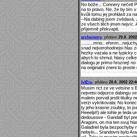
No bóže... Connery nečetl P
na to právo. Ne, že by tím v
kvůli tomu jej prohlásit za 
--Na dabing jsem zvědavá. 
ze všech těch jmen nejvíc. 
příjemně překvapit.
archenemy
, přidáno
29.8. 2002
..........mno.. ehmm...neju
snad nejverohodnejsi hlas ze
hezky vazala a ne typicky c
abych to shrnul, hlasy cel
dialogu je primo hroznej! no
na originalni zneni to prost
(v)Eru
, přidáno
28.8. 2002 22:4
Musim rict ze ve vetsine s
nejvetsi odpurce dabingu v
malem porvali jestli titulky 
verzi vykrikovala: No konec
ty jeho krasne zoubky, to js
Heeelp!!) ale tohle je teda u
dedousove - Gandalf byl pres
Aragorn, on ma ten svuj hlas
Galadriel byla bezpochyby ne
nebylo... Srandovni bylo Ar
:o). Taky je musim pochvalit