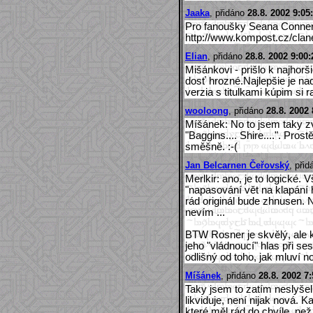
Jaaka
, přidáno
28.8. 2002 9:05
Pro fanoušky Seana Conner
http://www.kompost.cz/cla
Elian
, přidáno
28.8. 2002 9:00:
Mišánkovi - prišlo k najhorš
dosť hrozné.Najlepšie je n
verzia s titulkami kúpim si r
wooloong
, přidáno
28.8. 2002 
Míšánek: No to jsem taky 
"Baggins.... Shire....". Pro
směšně. :-(
Jan Belcarnen Čeřovský
, při
Merlkir: ano, je to logické. 
"napasování vět na klapání
rád originál bude zhnusen. 
nevím ...
BTW Rosner je skvělý, ale 
jeho "vládnoucí" hlas při s
odlišný od toho, jak mluví 
Míšánek
, přidáno
28.8. 2002 7:
Taky jsem to zatím neslyšel,
likviduje, není nijak nová. 
které měl rád do chvíle, než