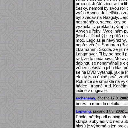
procent. Ještě více se mi l
česky, nemohl by svou roli 
vyšla Arwen. Její elfština z
byl zvědav na Nazgûly. Jejic
nezměněno, scéna, kdy se ho
vyzněla i v překladu „Kraj“ 
Arwen u řeky „Vydej nám půl
(Michal Dlouhý) se příliš nev
moc. Legolas je nevýrazný,
nepřesvědčil. Saruman (Bor
zklamáním. Škoda, že již ne
Langmayer. Ti by se hodili p
rád, že to nedaboval Morave
dabingu se nenamáhali s ele
vůbec nešišlá a jeho hlas p
se na DVD vytahují, jak je k
efekty jsou úplně pryč, změ
Roklince se smrskla na výkř
hádce - trapné. Atd. Končím
jedině v originále.
archenemy
, přidáno
17.9. 2002
beres to moc do detailu........
Lapwing
, přidáno
17.9. 2002 1
Podle mě dopadl dabing pře
skřípal zuby asi víc než aut
hlasů je výborná a jen proj