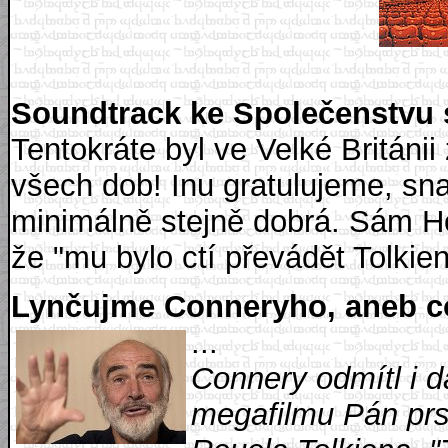
Soundtrack ke Společenstvu s
Tentokráte byl ve Velké Británi
všech dob! Inu gratulujeme, 
minimálně stejně dobrá. Sám Ho
že "mu bylo ctí převádět Tolkie
Lynčujme Conneryho, aneb co
...
Connery odmítl i da
megafilmu Pán pr