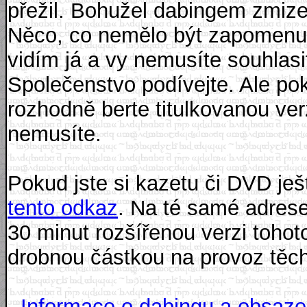
přežil. Bohužel dabingem zmize
Něco, co nemělo být zapomenuto
vidím já a vy nemusíte souhlasi
Společenstvo podívejte. Ale po
rozhodně berte titulkovanou ver
nemusíte.
Pokud jste si kazetu či DVD ješ
tento odkaz
. Na té samé adrese
30 minut rozšířenou verzi toho
drobnou částkou na provoz těch
-
Informace o dabingu a obsazení