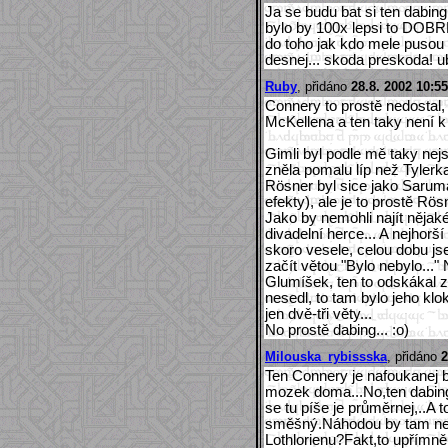
Ja se budu bat si ten dabing 
bylo by 100x lepsi to DOBR
do toho jak kdo mele pusou n
desnej... skoda preskoda! u
Ruby
, přidáno
28.8. 2002 10:55
Connery to prostě nedostal
McKellena a ten taky není k
Gimli byl podle mě taky nejs
zněla pomalu líp než Tylerka
Rösner byl sice jako Saruma
efekty), ale je to prostě Rös
Jako by nemohli najít nějak
divadelní herce... A nejhor
skoro vesele, celou dobu js
začít větou "Bylo nebylo...
Glumíšek, ten to odskákal 
nesedl, to tam bylo jeho klok
jen dvě-tři věty...
No prostě dabing... :o)
Milouska_rybissska
, přidáno
2
Ten Connery je nafoukanej b
mozek doma...No,ten dabing,
se tu píše je průměrnej,..A t
směšný.Náhodou by tam nech
Lothlorienu?Fakt,to upřímn