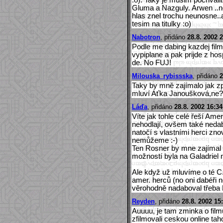
Gluma a Nazguly. Arwen ..no
hlas znel trochu neunosne..a
tesim na titulky :o)
Nabotron
, přidáno
28.8. 2002 
Podle me dabing kazdej film
vypiplane a pak prijde z ho
de. No FUJ!
Milouska_rybissska
, přidáno
2
Taky by mně zajímalo jak z
mluví Aťka Janoušková,ne?B
Láďa
, přidáno
28.8. 2002 16:34
Víte jak tohle celé řeší Amer
nehodlají, ovšem také nedab
natočí s vlastními herci zno
nemůžeme :-)
Ten Rosner by mne zajímal 
možností byla na Galadriel n
Ale když už mluvíme o té C.
amer. herců (no oni dabéři 
věrohodně nadaboval třeba 
Reyden
, přidáno
28.8. 2002 15
Auuuu, je tam zminka o fil
zfilmovali ceskou online taho