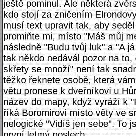
ještě pominul. Ale některá zvěr
kdo stojí za zničením Elrondov
musí text upravit tak, aby sedě
promiňte mi, místo "Máš můj me
následně "Budu tvůj luk" a "A já
tak někdo nedávál pozor na to, 
skřety se množí" není tak snad
těžko řeknete osobě, která vám
větu pronese k dveřníkovi u Hů
název do mapy, když vyráží k 
říká Boromirovi místo věty ve s
nelogické "Vidíš jen sebe". To j
první letmý poslech.