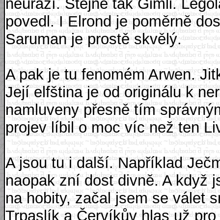
neurazí. Stejně tak Gimli. Lego
povedl. I Elrond je poměrně dos
Saruman je prostě skvělý.
A pak je tu fenomém Arwen. Ji
Její elfština je od originálu k 
namluveny přesně tím správným
projev líbil o moc víc než ten Liv
A jsou tu i další. Například Je
naopak zní dost divně. A když j
na hobity, začal jsem se válet 
Trpaslík a Červíkův hlas už pr