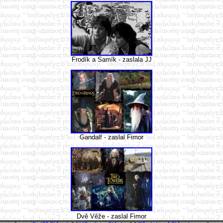
Frodík a Samík - zaslala JJ
Gandalf - zaslal Fimor
Dvě Věže - zaslal Fimor