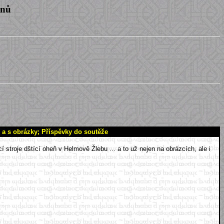
enů
n a s obrázky; Příspěvky do soutěže
stroje dštící oheň v Helmově Žlebu ... a to už nejen na obrázcích, ale i