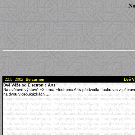
No
22.5. 2002
Belcarnen
Dvě V
Dvě Věže od Electronic Arts
Na světové výstavě E3 firma Electronic Arts předvedla trochu víc z připrav
na dvou videoukázkách ...