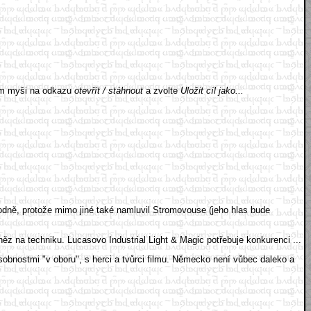
kem myši na odkazu
otevřít / stáhnout
a zvolte
Uložit cíl jako...
odně, protože mimo jiné také namluvil Stromovouse (jeho hlas bude
ěz na techniku. Lucasovo Industrial Light & Magic potřebuje konkurenci ...
sobnostmi "v oboru", s herci a tvůrci filmu. Německo není vůbec daleko a