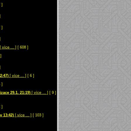
 ]
]
 ]
]
[ více ... ]
[ 608 ]
]
]
2:47)
[ více ... ]
[ 6 ]
 ]
zace 29.1. 21:19)
[ více ... ]
[ 9 ]
 ]
v 13:42)
[ více ... ]
[ 103 ]