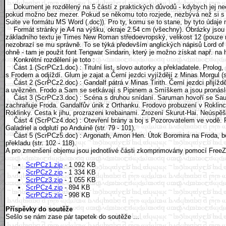
Dokument je rozdělený na 5 částí z praktických důvodů - kdybych jej nech
pokud možno bez mezer. Pokud se někomu toto rozjede, nezbývá než si s do
Suite ve formátu MS Word (.doc)). Pro ty, komu se to stane, by tyto údaje 
Formát stránky je A4 na výšku, okraje 2.54 cm (všechny). Obrázky jsou p
základního textu je Times New Roman středoevropský, velikost 12 (pouze n
nezobrazí se mu správně. To se týká především anglických nápisů Lord of th
ohně - tam je použit font Tengwar Sindarin, který je možno získat např. na 
Konkrétní rozdělení je toto :
Část 1 (ScrPCz1.doc) : Titulní list, slovo autorky a překladatele. Prolog,
s Frodem a odjíždí. Glum je zajat a Černí jezdci vyjíždějí z Minas Morgul (st
Část 2 (ScrPCz2.doc) : Gandalf pátrá v Minas Tirith. Černí jezdci přijíž
a uvězněn. Frodo a Sam se setkávají s Pipinem a Smíškem a jsou pronásled
Část 3 (ScrPCz3.doc) : Scéna s druhou snídaní. Saruman hovoří se Sauron
zachraňuje Froda. Gandalfův únik z Orthanku. Frodovo probuzení v Roklin
Roklinky. Cesta k jihu, prozrazeni krebainami. Zrození Skurut-Hai. Neúspěš
Část 4 (ScrPCz4.doc) : Otevření brány a boj s Pozorovatelem ve vodě. Pr
Galadriel a odplutí po Anduině (str. 79 - 101).
Část 5 (ScrPCz5.doc) : Argonath, Amon Hen. Útok Boromira na Froda, boj s
překladu (str. 102 - 118).
A pro zmenšení objemu jsou jednotlivé části zkomprimovány pomocí FreeZ
ScrPCz1.zip
- 1 092 KB
ScrPCz2.zip
- 1 334 KB
ScrPCz3.zip
- 1 055 KB
ScrPCz4.zip
- 894 KB
ScrPCz5.zip
- 998 KB
Příspěvky do soutěže
Sešlo se nám zase pár tapetek do soutěže ...