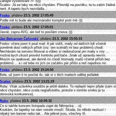
Zahajte vyšetřování !!! :o)))
Scalex: Já se taky na něco chystám. Přesněji na povídku, ta tu zatim žádná
není. A tapetu bych nezvládla...
Fosko
, přidáno
23.5. 2002 17:05:49
Podle mě to bude ale mezinárodní komplot proti mě:-)))
Fosko
, přidáno
23.5. 2002 17:05:01
Jasně, zapnu AVG, ale teď to posílám znova:-)))
Jan Belcarnen Čeřovský
, přidáno
23.5. 2002 15:55:33
Fosko: včera jsem ti psal mail. A jak vidíš, maily od dalších lidí včetně
poměrně dost velkých příloh (viz. ten scénář) mi bez problémů chodí.
Nechávám na serveru filtrovat a vůbec si nedoručovat jen maily s viry ...
možná bych zkusil provést kontrolu počítače. Jinak už opravdu nevím.
Musím se opakovat, ale denně mi chodí hromady mailů včetně příloh bez
problémů ... a i od tebe mi jich ze začátku pár přišlo a teď najednou nic
Fosko
, přidáno
23.5. 2002 15:24:50
Bele, už jsem ti to posílal 4x, tak si v těch mailech udělej pořádek
Scalex
, přidáno
23.5. 2002 13:21:19
Ruby: Však uzávěrka soutěže je ještě daleko. To nejlepší teprv přijde (sám si
něco chystám, něco zcela negrafického, protože v tomhle směru je tu
obrovská konkurence).
Ruby
, přidáno
23.5. 2002 10:59:32
Co si takhle koncem listopadu zajet do Německa... :o)
Koukám, že tapetky se nám vesele množí. Škoda, že někdo nezkusí i
nějaký ten banner nebo tak... Ale pěkné jsou, všechny tři.