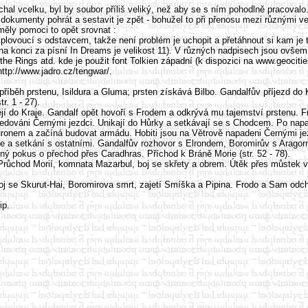
al vcelku, byl by soubor příliš veliký, než aby se s ním pohodlně pracoval
kumenty pohrát a sestavit je zpět - bohužel to při přenosu mezi různými v
měly pomoci to opět srovnat :
lovoucí s odstavcem, takže není problém je uchopit a přetáhnout si kam je 
a konci za písní In Dreams je velikost 11). V různých nadpisech jsou ovšem 
e Rings atd. kde je použit font Tolkien západní (k dispozici na www.geociti
http://www.jadro.cz/tengwar/.
 příběh prstenu, Isildura a Gluma; prsten získává Bilbo. Gandalfův příjezd do
r. 1 - 27).
dějí do Kraje. Gandalf opět hovoří s Frodem a odkrývá mu tajemství prstenu.
ováni Černými jezdci. Unikají do Hůrky a setkávají se s Chodcem. Po napade
em a začíná budovat armádu. Hobiti jsou na Větrově napadeni Černými jezdci
ce a setkání s ostatními. Gandalfův rozhovor s Elrondem, Boromirův s Arago
ný pokus o přechod přes Caradhras. Příchod k Bráně Morie (str. 52 - 78).
ůchod Morií, komnata Mazarbul, boj se skřety a obrem. Útěk přes můstek v 
e Skurut-Hai, Boromirova smrt, zajetí Smíška a Pipina. Frodo a Sam odcháze
ip.