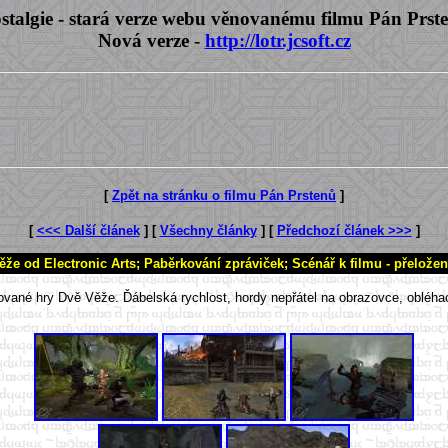
stalgie - stará verze webu věnovanému filmu Pán Prst
Nová verze -
http://lotr.jcsoft.cz
[
Zpět na stránku o filmu Pán Prstenů
]
[
<<< Další článek
] [
Všechny články
] [
Předchozí článek >>>
]
ěže od Electronic Arts; Paběrkování zpráviček; Scénář k filmu - přelože
ované hry Dvě Věže. Ďábelská rychlost, hordy nepřátel na obrazovce, obléhací 