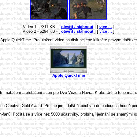
Video 1 - 7311 KB - [
otevřít / stáhnout
] [
více ...
]
Video 2 - 5294 KB - [
otevřít / stáhnout
] [
více ...
]
 Apple QuickTime. Pro uložení videa na disk nejlépe klikněte pravým tlačít
Apple QuickTime
tní natáčení a přetáčení scén pro Dvě Věže a Návrat Krále. Určitě toho má h
enu Creative Gold Award. Přejme jim i další úspěchy a do budoucna hodně pen
n-fanů. Počítá se s více než 5000 účastníky, probíhají jednání se známými o
..