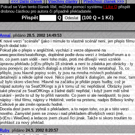
[
<<< Další článek
] [
Všechny články
] [
Předchozí článek >>>
]
Pokud se Vám tento článek líbil, můžete pomocí systému
I Like Q
přispět
drobnou částkou pro autora či případně překladatele.
Přispět
Q
(100 Q = 1 Kč)
Annaí
, přidáno
28.5. 2002 14:49:53
K nové verzi "scénáře" (jako i mimule to vlastně scénář není, jen přepis filmu
bych dodal toto :
Pokud jde o přepis v angličtině, vycházi z verze objevené na
www.geocities/seatofkings, doplněné podle dvou verzí z ImladrisForum a o
to, co jsem sam viděl - není toho málo, proti mé dřivejší verzi vzniklé
úpravou překladu (v)Eru přibylo 18 stránek a není to zdaleka jen obrázky - ty
jsou ponejvíc po stranách dialogů a stránky se tím tedy nenatahují. To, co
přibylo, jsou hlavně popisy scén, ty jsou na mnoha místech podstatně
detailnejší a někde úplně nové. Něco jsem přidal k dialogům, ale ne moc, ta
už bylo skoro všechno. Hlavně na začátku je přidán popis hudby, což je
nápad autorky na SeatOfKings a já k tomu už nic nepřidával. Obrázky jsem
také převzal ze SeatOfKings a žádné další nepřidal, i když jsem měl silné
cukání - jenže to už by to příliš narostlo. Co jsem si ale neodpustil, to jsou
nápisy - titul filmu, nápisy v Hobitíně, verše na prstenu, nadpis Bilbovy knihy.
Celkově je ale změn opravdu hodně.
Docela dost jsem si vyhrál s překladem, a to nejen toho, co je v této verzi
nového. Zamyslel jsem se znovu i nad překladem dřívějších verzí (mé,
(v)Eru i WeeDee) a ledacos jsem zkusil říci jinak. Takže si skoro troufám to
prohlásit za nový překlad.
Ruby
, přidáno
24.5. 2002 8:20:57