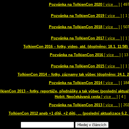
Pozvánka na TolkienCon 2020
[ více ... ]
[ 497
Pozvánka na TolkienCon 2019
[ více ... ]
[ 1 
Pozvánka na TolkienCon 2018
[ více ... ]
[ 507
Pozvánka na TolkienCon 2017
[ více ... ]
[ 1 
TolkienCon 2016 – fotky, video, atd. (doplněno: 18.1. 11:58)
Pozvánka na TolkienCon 2016
[ více ... ]
[ 13 
Pozvánka na TolkienCon 2015
[ více ... ]
[ 1 
TolkienCon 2014 – fotky, záznamy tak vůbec (doplněno: 24.1. 2
Pozvánka na TolkienCon 2014
[ více ... ]
[ 184
lkienCon 2013 – fotky, reportáže, přednášky a tak vůbec (poslední aktuali
Hobit: Neočekávaná cesta
[ více ... ]
[ 4 ]
Pozvánka na TolkienCon 2013
[ více ... ]
[ 202
TolkienCon 2012 aneb +1 dítě, +2 děti, … (poslední aktualizace 6.2. 