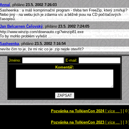
Annaí
, přidáno
23.5. 2002 7:26:03
Sasheenka : a máš komprimační program - třeba ten FreeZip, který zmiňuji?
Nebo jiný - na webu jich je zdarma víc a běžně jsou na CD počítačových
časopisů.
Jan Belcarnen Čeřovský
, přidáno
23.5. 2002 7:24:05
http://www.winzip.com/downauto.cgi?winzip81.exe
To by mohlo problém vyřešit ...
Sasheenka
, přidáno
23.5. 2002 7:16:54
nevíte čim to je, že mi nic co je .zip nejde otevřít?
Jméno:
E-mail:
Komentář:
Pozvánka na TolkienCon 2024
[ více ... ]
[ 0 
Pozvánka na TolkienCon 2023
[ více ... ]
[ 3 