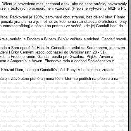
o. Dělení je provedeno mezi scénami a tak, aby na sebe stránky navazovaly
erzemi textových procesorů není vzácnost (Přepis je vytvořen v 602Pro PC
třeba. Řádkování je 120%, zarovnání oboustranné, bez dělení slov. Písmo
použita jiná písma a je možné, že kdo nemá nainstalované příslušné fonty,
es.com/seatofking) a nápisu na prstenu ve scéně, kde jej Gandalf hodí do
 Kraje, setkání s Frodem a Bilbem. Bilbův večírek a odchod. Gandalf hovoří
 Frodo a Sam opouštějí Hobitín. Gandalf se setká se Sarumanem, je zrazen
ní Hůrky Černými jezdci odcházejí do Divočiny (str. 28 - 51).
 a Frodo je raněn. Gandalf posílá pro Gwaihira. Přijíždí Arwen a
rnem a Aragornův s Arwen. Elrondova rada a odchod Společenstva z
Khazad-Dum, balrog a Gandalfův pád. Pobyt v Lothlorienu, zrcadlo
jí. Závěrečné písně a jména těch, kteří se podíleli na přepisu a na