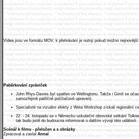
Videa jsou ve formátu MOV, k přehrávání je nutný pokud možno nejnovější
Paběrkování zpráviček
John Rhys-Davies byl spatřen ve Wellingtonu. Takže i Gimli se účas
samozřejmě patřičně počítačově upraven)
Specialisté na vizuální efekty z Weta Workshop získali regionální c
22. - 24. listopadu se v Německu uskuteční obrovské setkání Tolkie
tak budu jistě do budoucna informovat o dalším vývoji této události .
Scénář k filmu - přeložen a s obrázky
Zpracoval a zaslal
Annaí