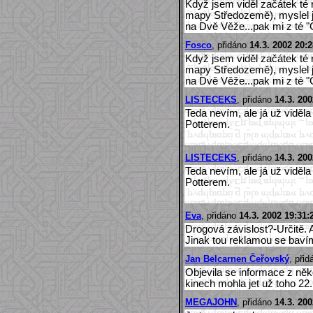
Když jsem viděl začátek té
mapy Středozemě), myslel js
na Dvě Věže...pak mi z té "Ga
Fosco
, přidáno
14.3. 2002 20:2
Když jsem viděl začátek té
mapy Středozemě), myslel js
na Dvě Věže...pak mi z té "Ga
LISTECEKS
, přidáno
14.3. 200
Teda nevím, ale já už viděl
Potterem.
LISTECEKS
, přidáno
14.3. 200
Teda nevím, ale já už viděl
Potterem.
Eva
, přidáno
14.3. 2002 19:31:
Drogová závislost?-Určitě. A
Jinak tou reklamou se bavím
Jan Belcarnen Čeřovský
, při
Objevila se informace z něk
kinech mohla jet už toho 22
MEGAJOHN
, přidáno
14.3. 200