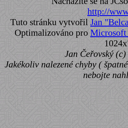
Nacházíte se na JC
http://www.
Tuto stránku vytvořil
Jan "Belc
Optimalizováno pro
Microsoft 
1024x
Jan Čeřovský (c) 
Jakékoliv nalezené chyby ( špatné 
nebojte nah