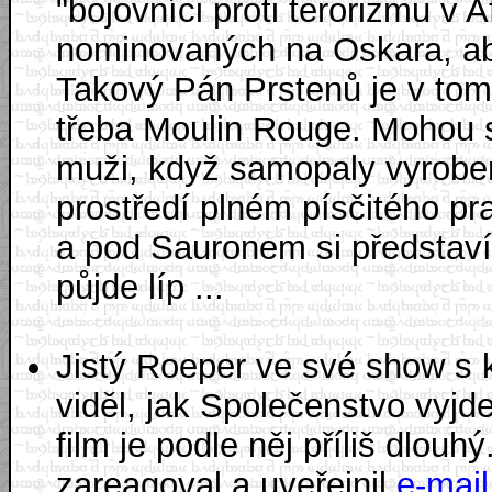
"bojovníci proti terorizmu v 
nominovaných na Oskara, aby
Takový Pán Prstenů je v tom
třeba Moulin Rouge. Mohou s
muži, když samopaly vyroben
prostředí plném písčitého pra
a pod Sauronem si představí
půjde líp ...
Jistý Roeper ve své show s kr
viděl, jak Společenstvo vyjd
film je podle něj příliš dlo
zareagoval a uveřejnil
e-mail