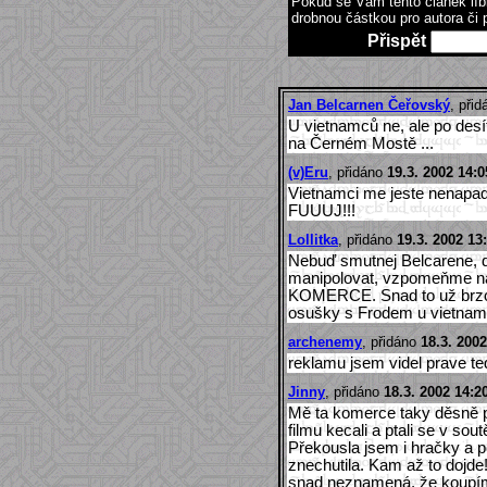
Pokud se Vám tento článek lí
drobnou částkou pro autora či 
Přispět
Jan Belcarnen Čeřovský
, při
U vietnamců ne, ale po desí
na Černém Mostě ...
(v)Eru
, přidáno
19.3. 2002 14:0
Vietnamci me jeste nenapadl
FUUUJ!!!
Lollitka
, přidáno
19.3. 2002 13
Nebuď smutnej Belcarene, d
manipolovat, vzpomeňme na 
KOMERCE. Snad to už brzo p
osušky s Frodem u vietnam
archenemy
, přidáno
18.3. 2002
reklamu jsem videl prave ted,
Jinny
, přidáno
18.3. 2002 14:2
Mě ta komerce taky děsně pr
filmu kecali a ptali se v sout
Překousla jsem i hračky a 
znechutila. Kam až to dojde
snad neznamená, že koupím