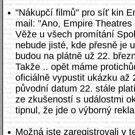
"Nákupčí filmů" pro síť kin 
mail: "Ano, Empire Theatres
Věže u všech promítání Spol
nebude jisté, kde přesně je u
budou na plátně už 22. březn
Takže .. opět máme protich
oficiálně vypustit ukázku až 
původní datum 22. stále platí
ze zkušeností s událostmi o
tipnul, že jde o výborný rekla
Možná jste zaregistrovali v t