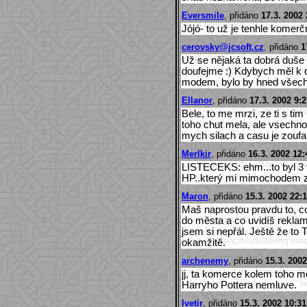
Eversmile
, přidáno
17.3. 2002 
Jójó- to už je tenhle komerčn
cerovsky@jcsoft.cz
, přidáno
1
Už se nějaká ta dobrá duše o
doufejme :) Kdybych měl k d
modem, bylo by hned všechn
Ellanor
, přidáno
17.3. 2002 9:2
Bele, to me mrzi, ze ti s t
toho chut mela, ale vsechno
mych silach a casu je zoufal
Merlkir
, přidáno
16.3. 2002 12:
LISTECEKS: ehm...to byl 3 tr
HP..který mi mimochodem za
Maron
, přidáno
15.3. 2002 22:
Maš naprostou pravdu to, co
do města a co uvidíš rekla
jsem si nepřál. Ještě že to 
okamžitě.
archenemy
, přidáno
15.3. 2002
jj, ta komerce kolem toho m
Harryho Pottera nemluve.
Ivetir
, přidáno
15.3. 2002 10:31