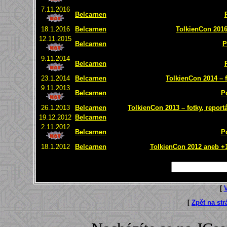
7.11.2016
Belcarnen
18.1.2016
Belcarnen
TolkienCon 2016 
12.11.2015
Belcarnen
P
9.11.2014
Belcarnen
23.1.2014
Belcarnen
TolkienCon 2014 – f
9.11.2013
Belcarnen
P
26.1.2013
Belcarnen
TolkienCon 2013 – fotky, report
19.12.2012
Belcarnen
2.11.2012
Belcarnen
P
18.1.2012
Belcarnen
TolkienCon 2012 aneb +1 
[
[
Zpět na st