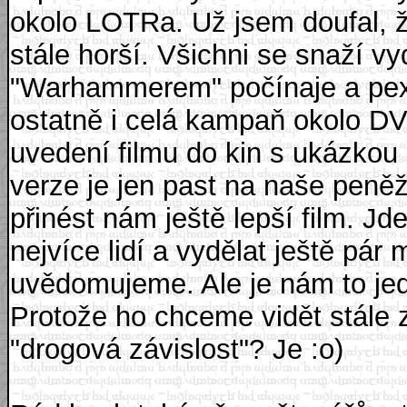
okolo LOTRa. Už jsem doufal, že
stále horší. Všichni se snaží vy
"Warhammerem" počínaje a pexe
ostatně i celá kampaň okolo DV
uvedení filmu do kin s ukázkou
verze je jen past na naše pen
přinést nám ještě lepší film. Jd
nejvíce lidí a vydělat ještě pár 
uvědomujeme. Ale je nám to jedn
Protože ho chceme vidět stále 
"drogová závislost"? Je :o)