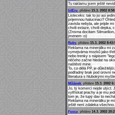
Tu raklamu jsem ještě nevidě
(v)Eru
, přidáno
15.3. 2002 8:58
Listeceks: tak to jsi asi jed
prijemnou halucinaci? Ohled
zavisla nebyla, ale prijde m
chvili extaze, chvili depka, ch
(Zrovna docitam Silmarilion,
jmenem :o)
Ruby
, přidáno
15.3. 2002 8:43:
Reklama na minerálku mi zas
vymejvárna mozků jako tře
nebo trenky s nápisem "leg
něčeho začne hledat na oko
naštěstí mine.
To, co dělá PP, je důležitějš
podřadný brak pod úrovní n
literatura s hlubokými myšl
Míšánek
, přidáno
15.3. 2002 6:
Jo, tý komerci nejde utýct
vytřískat prachy a je mu jed
tom je, že tupý dav to necháp
Reklama na minerálku je mi
ještě není zdaleka všechno.
Fosco
, přidáno
14.3. 2002 20:2