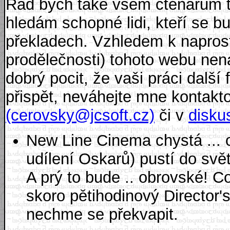
Rád bych také všem čtenářům tě
hledám schopné lidi, kteří se b
překladech. Vzhledem k naprost
prodělečnosti) tohoto webu nen
dobrý pocit, že vaši práci další
přispět, neváhejte mne kontakt
(cerovsky@jcsoft.cz)
či v
disku
New Line Cinema chystá ... 
udílení Oskarů) pustí do sv
A prý to bude .. obrovské! 
skoro pětihodinový Director'
nechme se překvapit.