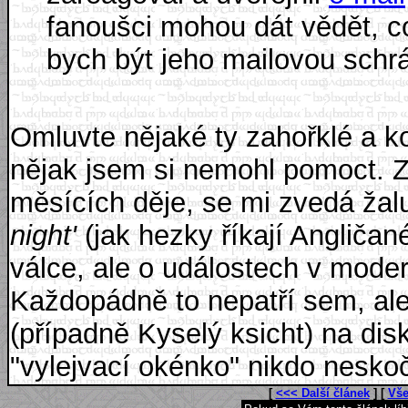
fanoušci mohou dát vědět, co
bych být jeho mailovou schr
Omluvte nějaké ty zahořklé a 
nějak jsem si nemohl pomoct. Z
měsících děje, se mi zvedá žal
night'
(jak hezky říkají Anglič
válce, ale o událostech v mode
Každopádně to nepatří sem, ale
(případně Kyselý ksicht) na dis
"vylejvací okénko" nikdo neskočí
[
<<< Další článek
] [
Vše