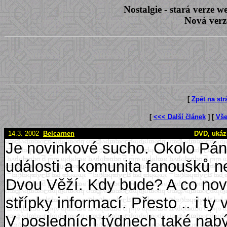
Nostalgie - stará verze
Nová verz
[
Zpět na st
[
<<< Další článek
] [
Vše
14.3. 2002
Belcarnen
DVD, ukázk
Je novinkové sucho. Okolo Pán
události a komunita fanoušků n
Dvou Věží. Kdy bude? A co nov
střípky informací. Přesto .. i ty
V posledních týdnech také nabý