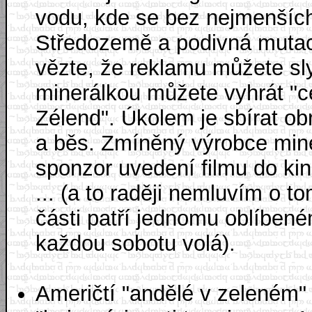
vodu, kde se bez nejmenšíc
Středozemě a podivná mutac
vězte, že reklamu můžete sly
minerálkou můžete vyhrát "
Zélend". Úkolem je sbírat ob
a běs. Zmíněný výrobce miner
sponzor uvedení filmu do kin
... (a to raději nemluvím o 
části patří jednomu oblíbeném
každou sobotu volá).
Američtí "andělé v zeleném" .