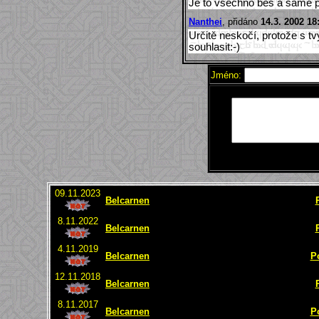
Je to vsechno bes a same pas
Nanthei
, přidáno
14.3. 2002 18
Určitě neskočí, protože s t
souhlasit:-)
Jméno:
09.11.2023
Belcarnen
8.11.2022
Belcarnen
4.11.2019
Belcarnen
P
12.11.2018
Belcarnen
8.11.2017
Belcarnen
P