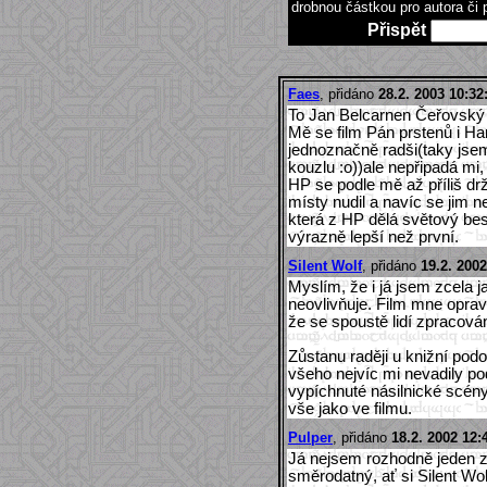
drobnou částkou pro autora či 
Přispět
Faes
, přidáno
28.2. 2003 10:32
To Jan Belcarnen Čeřovský
Mě se film Pán prstenů i Har
jednoznačně radši(taky jse
kouzlu :o))ale nepřipadá mi
HP se podle mě až příliš drž
místy nudil a navíc se jim n
která z HP dělá světový best
výrazně lepší než první.
Silent Wolf
, přidáno
19.2. 2002
Myslím, že i já jsem zcela 
neovlivňuje. Film mne opravd
že se spoustě lidí zpracová
Zůstanu raději u knižní pod
všeho nejvíc mi nevadily po
vypíchnuté násilnické scény 
vše jako ve filmu.
Pulper
, přidáno
18.2. 2002 12:
Já nejsem rozhodně jeden z 
směrodatný, ať si Silent Wol