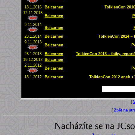
18.1.2016
Belcarnen
TolkienCon 2016 
12.11.2015
Belcarnen
P
9.11.2014
Belcarnen
23.1.2014
Belcarnen
TolkienCon 2014 – f
9.11.2013
Belcarnen
P
26.1.2013
Belcarnen
TolkienCon 2013 – fotky, report
19.12.2012
Belcarnen
2.11.2012
Belcarnen
P
18.1.2012
Belcarnen
TolkienCon 2012 aneb +1 
[
[
Zpět na st
Nacházíte se na JC