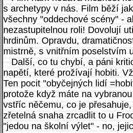
s archetypy v nás. Film běží jak
všechny "oddechové scény" - al
nezastupitelnou roli! Dovolují utř
hrdinům. Opravdu, dramatičnost
mistrně, s vnitřním poselstvím u
Další, co tu chybí, a páni kritici
napětí, které prožívají hobiti. V
Ten pocit "obyčejných lidí =hobi
protože když máte na vybranou
vstříc něčemu, co je přesahuje, 
zřetelná snaha zrcadlit to u Fr
"jedou na školní výlet" - no, jej