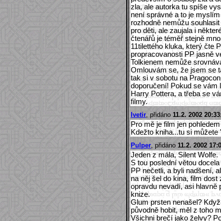
zla, ale autorka tu spíše vy
není správné a to je myslím
rozhodně nemůžu souhlasit 
pro děti, ale zaujala i někte
čtenářů je téměř stejně mno
11tilettého kluka, který čt
propracovanosti PP jasně v
Tolkienem nemůže srovnávat
Omlouvám se, že jsem se ta
tak si v sobotu na Pragocon
doporučení! Pokud se vám líb
Harry Pottera, a třeba se v
filmy.
Ivetir
, přidáno
11.2. 2002 20:33
Pro mě je film jen pohledem 
Kdežto kniha...tu si můžete "
Pulper
, přidáno
11.2. 2002 17:
Jeden z mála, Silent Wolfe.
S tou poslední větou docela 
PP nečetli, a byli nadšení, 
na něj šel do kina, film dos
opravdu nevadí, asi hlavně p
knize.
Glum prsten nenašel? Když j
původně hobit, měl z toho m
Všichni brečí jako želvy? P