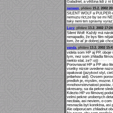
Galadriel, a většina lidí z n
nenwen
, přidáno
15.2. 2002 20
SILENT WOLF a PULPER-mozn
nemuzu rict,ze by se mi NEL
taky neni ten spravny vyra
Lucy
, přidáno
13.2. 2002 17:24
Silent Wolf: Každý má nárok
nenapadlo, že bys film něja
tom, že ať je dobrej jak chce
vanda
, přidáno
13.2. 2002 15:4
videla som HP aj PP, oboje
tym, nez som zhliadla filmo
niekto stal, ze? :o))
Porovnavat HP a PP ako lite
vsetky nizsie uvedene nazo
opakovat (jazykovt styl, cie
pribehov atd). Ovsem porov
predloh je, myslim, mozne. 
mnohovrstevnatost postav, i
okresany, sa da pekne sledo
Kdezto HP vo filmovej podob
velmi pekne urobenych deta
necitala, asi neviem, o com
nesnazila byt korektna, asi
Ale odporucam zhliadnut oba
Na zaver, aby som predisl