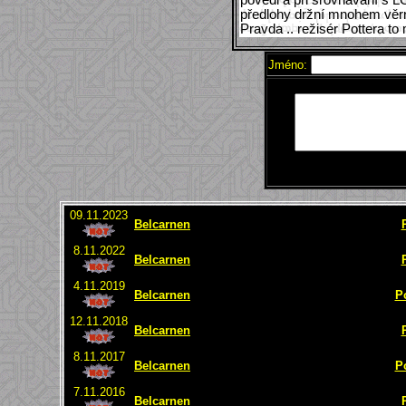
předlohy držní mnohem věrn
Pravda .. režisér Pottera t
Jméno:
09.11.2023
Belcarnen
8.11.2022
Belcarnen
4.11.2019
Belcarnen
P
12.11.2018
Belcarnen
8.11.2017
Belcarnen
P
7.11.2016
Belcarnen