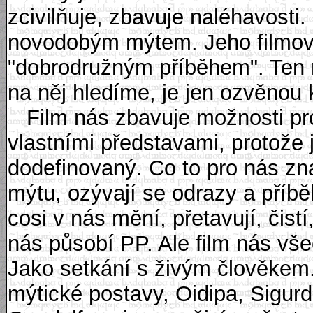
zcivilňuje, zbavuje naléhavost
novodobým mýtem. Jeho filmové
"dobrodružným příběhem". Ten m
na něj hledíme, je jen ozvěnou 
Film nás zbavuje možnosti pro
vlastními představami, protože
dodefinovaný. Co to pro nás z
mýtu, ozývají se odrazy a příbě
cosi v nás mění, přetavují, čis
nás působí PP. Ale film nás všec
Jako setkání s živým člověkem.
mýtické postavy, Oidipa, Sigur