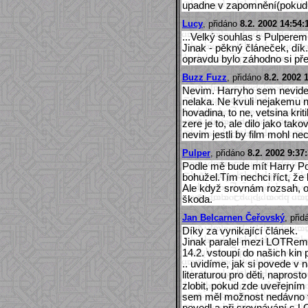
upadne v zapomnění(pokud v
Lucy
, přidáno
8.2. 2002 14:54:
...Velký souhlas s Pulperem!
Jinak - pěkný článeček, dík.
opravdu bylo záhodno si př
Buzz Fuzz
, přidáno
8.2. 2002 
Nevim. Harryho sem nevidel
nelaka. Ne kvuli nejakemu na
hovadina, to ne, vetsina krit
zere je to, ale dilo jako ta
nevim jestli by film mohl ne
Pulper
, přidáno
8.2. 2002 9:37
Podle mě bude mít Harry Pot
bohužel.Tím nechci říct, že 
Ale když srovnám rozsah, o
škoda.
Jan Belcarnen Čeřovský
, při
Díky za vynikající článek.
Jinak paralel mezi LOTRem a
14.2. vstoupí do našich kin
.. uvidíme, jak si povede v 
literaturou pro děti, napros
zlobit, pokud zde uveřejním r
sem měl možnost nedávno vi
povedl a při srovnávání s L