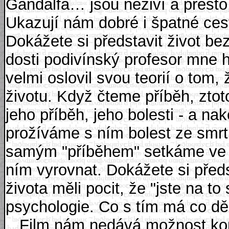
Gandalfa… jsou neživí a přesto
Ukazují nám dobré i špatné cest
Dokážete si představit život bez
dosti podivínský profesor mne 
velmi oslovil svou teorií o tom,
životu. Když čteme příběh, zto
jeho příběh, jeho bolesti - a n
prožíváme s ním bolest ze smrt
samým "příběhem" setkáme ve v
ním vyrovnat. Dokážete si předs
života měli pocit, že "jste na t
psychologie. Co s tím má co děl
Film nám nedává možnost konf