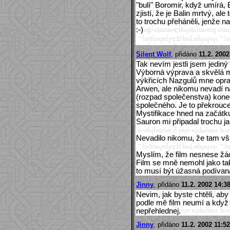
"bulí" Boromir, když umírá,
zjistí, že je Balin mrtvý, ale
to trochu přeháněli, jenže na
:-)
Silent Wolf
, přidáno
11.2. 2002
Tak nevím jestli jsem jediný
Výborná výprava a skvělá m
výkřicích Nazgulů mne opra
Arwen, ale nikomu nevadí na
(rozpad společenstva) kone
společného. Je to překrouc
Mystifikace hned na začátk
Sauron mi připadal trochu j
Nevadilo nikomu, že tam vši
Myslím, že film nesnese žá
Film se mně nemohl jako tako
to musí být úžasná podívan
Jinny
, přidáno
11.2. 2002 14:3
Nevim, jak byste chtěli, aby
podle mě film neumí a když 
nepřehlednej.
Jinny
, přidáno
11.2. 2002 11:5