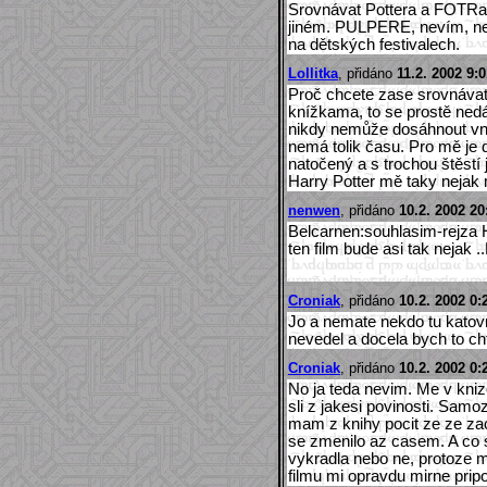
Srovnávat Pottera a FOTRa
jiném. PULPERE, nevím, nev
na dětských festivalech.
Lollitka
, přidáno
11.2. 2002 9:
Proč chcete zase srovnávat 
knížkama, to se prostě nedá
nikdy nemůže dosáhnout vnit
nemá tolik času. Pro mě je 
natočený a s trochou štěstí
Harry Potter mě taky nejak
nenwen
, přidáno
10.2. 2002 20
Belcarnen:souhlasim-rejza H
ten film bude asi tak nejak 
Croniak
, přidáno
10.2. 2002 0:
Jo a nemate nekdo tu katov
nevedel a docela bych to cht
Croniak
, přidáno
10.2. 2002 0:
No ja teda nevim. Me v kniz
sli z jakesi povinosti. Samo
mam z knihy pocit ze ze zaca
se zmenilo az casem. A co se
vykradla nebo ne, protoze 
filmu mi opravdu mirne pri