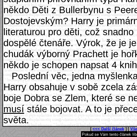
někdo Děti z Bullerbynu s Pe
Dostojevským? Harry je primárně
literaturou pro děti, což snadn
dospělé čtenáře. Výrok, že je j
chudák výborný Prachett je hoř
někdo je schopen napsat 4 knihy
Poslední věc, jedna myšlenka,
Harry obsahuje v sobě zcela zá
boje Dobra se Zlem, které se ne
musí
stále bojovat. A to je přec
světa.
[
<<< Další článek
] [
Vše
Pokud se Vám tento článek lí