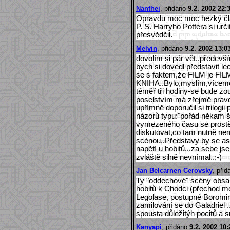
Nanthei
, přidáno
9.2. 2002 22:
Opravdu moc moc hezký čl
P. S. Harryho Pottera si urči
přesvědčil.
Melvin
, přidáno
9.2. 2002 13:0
dovolím si pár vět..předevš
bych si dovedl představit l
se s faktem,že FILM je FIL
KNIHA..Bylo,myslím,vícemén
téměř tři hodiny-se bude zou
poselstvím má zřejmě prav
upřímně doporučil si trilogii
názorů typu:"pořád někam šli
vymezeného času se prostě 
diskutovat,co tam nutně ne
scénou..Představy by se asi 
napětí u hobitů...za sebe j
zvláště silně nevnímal..:-)
Jan Belcarnen Cerovsky
, při
Ty "oddechové" scény obsah
hobitů k Chodci (přechod moč
Legolase, postupné Boromiro
zamilování se do Galadriel ..
spousta důležitýh pocitů a 
Kanyapi
, přidáno
9.2. 2002 10: