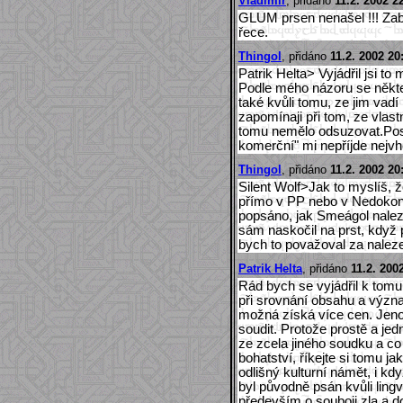
Vladimir
, přidáno
11.2. 2002 2
GLUM prsen nenašel !!! Zabil
řece.
Thingol
, přidáno
11.2. 2002 20
Patrik Helta> Vyjádřil jsi t
Podle mého názoru se někteř
také kvůli tomu, ze jim vad
zapomínaji při tom, ze vlast
tomu nemělo odsuzovat.Posto
komerční" mi nepříjde nejvh
Thingol
, přidáno
11.2. 2002 20
Silent Wolf>Jak to myslíš, ž
přímo v PP nebo v Nedokonč
popsáno, jak Smeágol nalez
sám naskočil na prst, když 
bych to považoval za naleze
Patrik Helta
, přidáno
11.2. 200
Rád bych se vyjádřil k tomu 
při srovnání obsahu a význ
možná získá více cen. Jeno
soudit. Protože prostě a j
ze zcela jiného soudku a co
bohatství, říkejte si tomu j
odlišný kulturní námět, i kd
byl původně psán kvůli ling
především o souboji zla a d