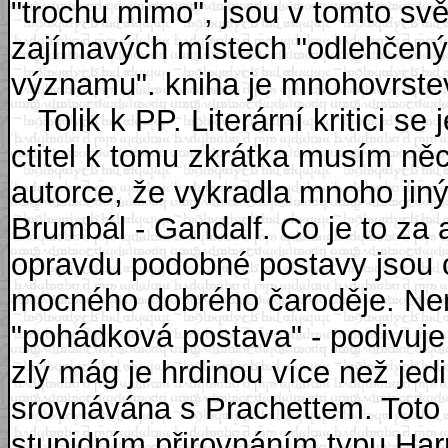
"trochu mimo", jsou v tomto svě
zajímavých místech "odlehčený"
významu". kniha je mnohovrstevna
Tolik k PP. Literární kritici se 
ctitel k tomu zkrátka musím něco 
autorce, že vykradla mnoho jinýc
Brumbál - Gandalf. Co je to z
opravdu podobné postavy jsou 
mocného dobrého čaroděje. Nen
"pohádková postava" - podivuje
zlý mág je hrdinou více než jed
srovnávána s Prachettem. Toto 
stupidním přirovnáním typu Ha