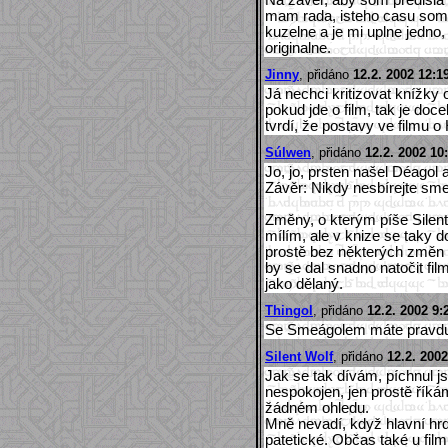
mam rada, isteho casu som 
kuzelne a je mi uplne jedno,
originalne.
Jinny
, přidáno
12.2. 2002 12:1
Já nechci kritizovat knížky 
pokud jde o film, tak je docel
tvrdí, že postavy ve filmu o
Súlwen
, přidáno
12.2. 2002 10
Jo, jo, prsten našel Déagol 
Závěr: Nikdy nesbírejte smet
Změny, o kterým píše Silen
mílím, ale v knize se taky do
prostě bez některých změn n
by se dal snadno natočit film
jako dělaný.
Thingol
, přidáno
12.2. 2002 9:
Se Smeágolem máte pravdu,n
Silent Wolf
, přidáno
12.2. 2002
Jak se tak dívám, píchnul 
nespokojen, jen prostě říká
žádném ohledu.
Mně nevadí, když hlavní hrdi
patetické. Občas také u film