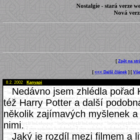
Nostalgie - stará verze
Nová verz
[
Zpět na st
[
<<< Další článek
] [
Vše
8.2. 2002
Kanyapi
Nedávno jsem zhlédla pořad Ka
též Harry Potter a další podobná
několik zajímavých myšlenek a 
nimi.
Jaký je rozdíl mezi filmem a li