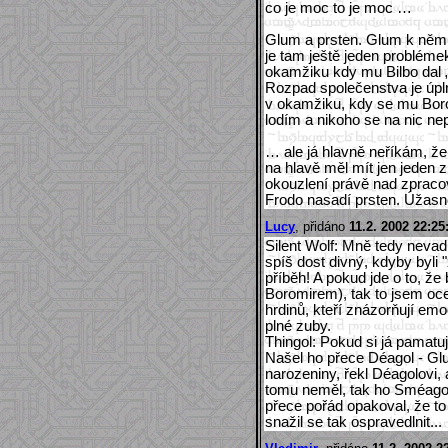
co je moc to je moc …
Glum a prsten. Glum k němu 
je tam ještě jeden problémek
okamžiku kdy mu Bilbo dal 
Rozpad společenstva je úpl
v okamžiku, kdy se mu Borom
lodím a nikoho se na nic nep
… ale já hlavně neříkám, že
na hlavě měl mít jen jeden z
okouzlení právě nad zpraco
Frodo nasadí prsten. Úžasné
Lucy
, přidáno
11.2. 2002 22:25
Silent Wolf: Mně tedy nevadi
spíš dost divný, kdyby byli 
příběh! A pokud jde o to, že
Boromirem), tak to jsem oce
hrdinů, kteří znázorňují em
plné zuby.
Thingol: Pokud si já pamatu
Našel ho přece Déagol - Glu
narozeniny, řekl Déagolovi,
tomu neměl, tak ho Sméagol z
přece pořád opakoval, že to
snažil se tak ospravedlnit...