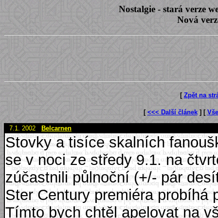
Nostalgie - stará verze
Nová verz
[
Zpět na st
[
<<< Další článek
] [
Vše
7.1. 2002
Belcarnen
Stovky a tisíce skalních fanou
se v noci ze středy 9.1. na čtvr
zúčastnili půlnoční (+/- pár des
Ster Century premiéra probíhá p
Tímto bych chtěl apelovat na v