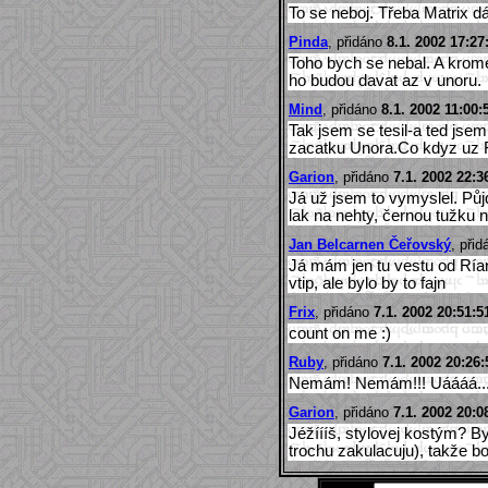
To se neboj. Třeba Matrix dáv
Pinda
, přidáno
8.1. 2002 17:27
Toho bych se nebal. A krome 
ho budou davat az v unoru.
Mind
, přidáno
8.1. 2002 11:00:
Tak jsem se tesil-a ted jse
zacatku Unora.Co kdyz uz 
Garion
, přidáno
7.1. 2002 22:3
Já už jsem to vymyslel. Pů
lak na nehty, černou tužku na
Jan Belcarnen Čeřovský
, při
Já mám jen tu vestu od Rían 
vtip, ale bylo by to fajn
Frix
, přidáno
7.1. 2002 20:51:5
count on me :)
Ruby
, přidáno
7.1. 2002 20:26:
Nemám! Nemám!!! Uáááá..
Garion
, přidáno
7.1. 2002 20:0
Jéžíííš, stylovej kostým? B
trochu zakulacuju), takže b