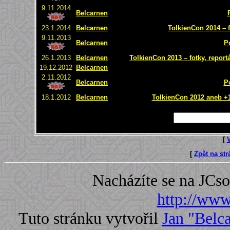
9.11.2014
Belcarnen
23.1.2014
Belcarnen
TolkienCon 2014 – f
9.11.2013
Belcarnen
P
26.1.2013
Belcarnen
TolkienCon 2013 – fotky, report
19.12.2012
Belcarnen
2.11.2012
Belcarnen
P
18.1.2012
Belcarnen
TolkienCon 2012 aneb +1 
[
[
Zpět na st
Nacházíte se na JC
http://www.
Tuto stránku vytvořil
Jan "Belc