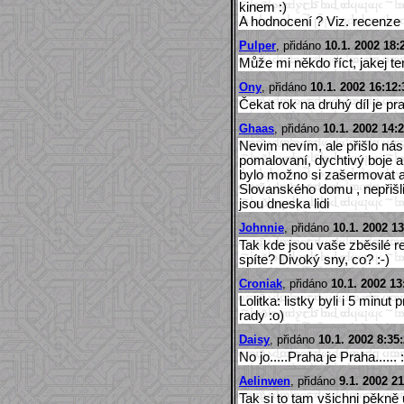
kinem :)
A hodnocení ? Viz. recenze
Pulper
, přidáno
10.1. 2002 18:
Může mi někdo říct, jakej te
Ony
, přidáno
10.1. 2002 16:12:
Čekat rok na druhý díl je pra
Ghaas
, přidáno
10.1. 2002 14:2
Nevim nevím, ale přišlo ná
pomalovaní, dychtivý boje 
bylo možno si zašermovat a 
Slovanského domu , nepřišli 
jsou dneska lidi
Johnnie
, přidáno
10.1. 2002 13
Tak kde jsou vaše zběsilé r
spíte? Divoký sny, co? :-)
Croniak
, přidáno
10.1. 2002 13
Lolitka: listky byli i 5 minu
rady :o)
Daisy
, přidáno
10.1. 2002 8:35
No jo.....Praha je Praha...... 
Aelinwen
, přidáno
9.1. 2002 21
Tak si to tam všichni pěkně u