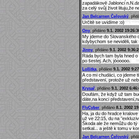
zapadákově Jablonci n.N.da
za celý svůj život lituju,že 
Jan Belcarnen Čeřovský
, při
Určitě se uvidíme :o)
Ony
, přidáno
9.1. 2002 19:26:3
My jdeme do Slovanského o 
kdybychom se neviděli, tak
Jinny
, přidáno
9.1. 2002 9:36:
Ráda bych tam byla hned o p
po šestej. Ach, jóooooo.
Lollitka
, přidáno
9.1. 2002 9:2
A co mi chudáci, co jdeme 
představení, protože už neb
Krysař
, přidáno
9.1. 2002 6:46
Doufám, že když už tam bud
dáte,na konci představení,n
FlyCyber
, přidáno
8.1. 2002 19
Ha, ja du do hradce kralove
už ve 22:15, du na "exkluziv
Škoda ale že nemůžu do tý 
setkal... a ještě k tomu v k
Jan Belcarnen Čeřovský
, při