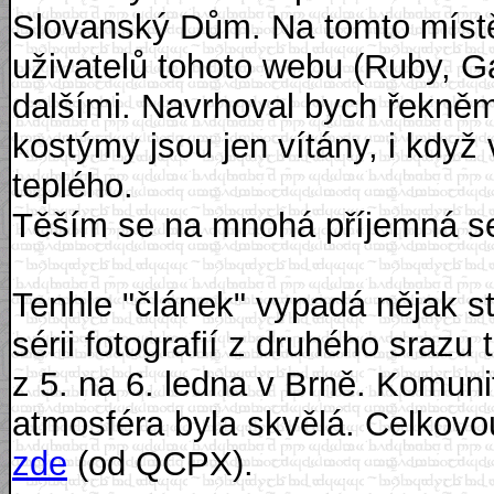
Slovanský Dům. Na tomto místě 
uživatelů tohoto webu (Ruby, Gar
dalšími. Navrhoval bych řekně
kostýmy jsou jen vítány, i kdy
teplého.
Těším se na mnohá příjemná se
Tenhle "článek" vypadá nějak s
sérii fotografií z druhého srazu
z 5. na 6. ledna v Brně. Komun
atmosféra byla skvělá. Celkovo
zde
(od QCPX).