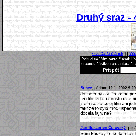
Druhý sraz - 
[
<<< Další článek
] [
Vše
Pokud se Vám tento článek lí
drobnou částkou pro autora či 
Přispět
Susee
, přidáno
12.1. 2002 9:20
Ja jsem byla v Praze na pr
ten film zda naprosto uzasne
jsem se za celej film ani je
fakt ze to bylo moc uspechan
docela fajn, ne?
Jan Belcarnen Čeřovský
, při
Sem koukal, že se tam ta s