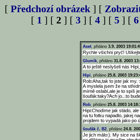
[
Předchozí obrázek
] [
Zobrazi
[
1
] [
2
] [
3
] [
4
] [
5
] [
6
Aset
, přidáno
3.9. 2003 19:01:4
Rychle všichni pryč! Utíkejte
Glumík
, přidáno
31.8. 2003 13
A to ještě neslyšeli nás Hipi,
Hipi
, přidáno
25.8. 2003 19:23:
Rob:Aha,tak to jste jak my. :
A myslela jsem že na střední
mírně oslabí,ale je to spíš je
šoufák:taky?Ach jo...to bude
Rob
, přidáno
25.8. 2003 14:18:
Hipi:Chodíme jak stádo, ale
na tu fotku napadlo, jakej
projdem to vypadá jako po ú
šoufák č. B2
, přidáno
24.8. 20
Je jich málo:). My sice na š