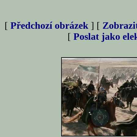
[
Předchozí obrázek
] [
Zobrazi
[
Poslat jako el