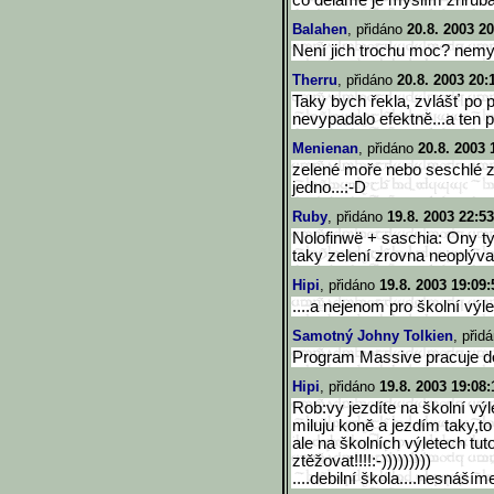
co děláme je myslím zhruba 
Balahen
, přidáno
20.8. 2003 20
Není jich trochu moc? nemys
Therru
, přidáno
20.8. 2003 20:
Taky bych řekla, zvlášť po 
nevypadalo efektně...a ten 
Menienan
, přidáno
20.8. 2003 
zelené moře nebo seschlé za
jedno...:-D
Ruby
, přidáno
19.8. 2003 22:53
Nolofinwë + saschia: Ony t
taky zelení zrovna neoplýval
Hipi
, přidáno
19.8. 2003 19:09:
....a nejenom pro školní výlet
Samotný Johny Tolkien
, přid
Program Massive pracuje do
Hipi
, přidáno
19.8. 2003 19:08:
Rob:vy jezdíte na školní výl
miluju koně a jezdím taky,to 
ale na školních výletech tut
ztěžovat!!!!:-)))))))))
....debilní škola....nesnášíme