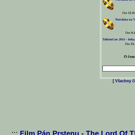
Dne
12.11
Pozvánka na T
Dne
9.1
TolkienCon 2014 – fotky,
Dne
23.
O čem 
[
Všechny čl
...:::
Film Pán Prstenu - The Lord Of 