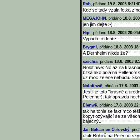
Rob
, přidáno
19.8. 2003 8:21:0
Kde se tady vzala fotka z n
MEGAJOHN
, přidáno
18.8. 200
jen jim dejte :-)
Hipi
, přidáno
18.8. 2003 20:04:
Vypadá to dobře...
Brygmi
, přidáno
18.8. 2003 18
A Dernhelm nikde že?
saschia
, přidáno
18.8. 2003 8:
Nolofinwe: No az na krasn
bitka ako bola na Pellenors
uz moc zelene nebudu. Sko
Nolofinwë
, přidáno
17.8. 2003 
Jestli je toto "krásné a úro
Pelennor), tak opravdu nechc
Elenwë
, přidáno
17.8. 2003 22
tak na tohle se fakt mco těš
kopyt ozývající se ze vše
báječný..
Jan Belcarnen Čeřovský
, při
útok Rohirů na Pelennorský