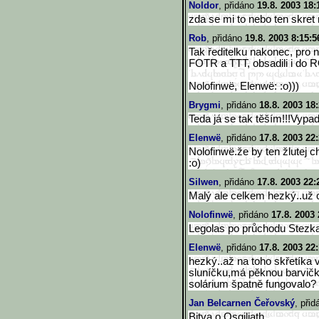
Noldor
, přidáno
19.8. 2003 18:
zda se mi to nebo ten skret
Rob
, přidáno
19.8. 2003 8:15:5
Tak ředitelku nakonec, pro 
FOTR a TTT, obsadili i do R
Nolofinwë, Elenwë: :o)))
Brygmi
, přidáno
18.8. 2003 18
Teda já se tak těším!!!Vypad
Elenwë
, přidáno
17.8. 2003 22
Nolofinwë.že by ten žlutej 
:o)
Silwen
, přidáno
17.8. 2003 22:
Malý ale celkem hezký..už chc
Nolofinwë
, přidáno
17.8. 2003 
Legolas po průchodu Stezkam
Elenwë
, přidáno
17.8. 2003 22
hezký..až na toho skřetíka 
sluníčku,má pěknou barvičk
solárium špatně fungovalo? 
Jan Belcarnen Čeřovský
, při
Bitva o Osgiliath...