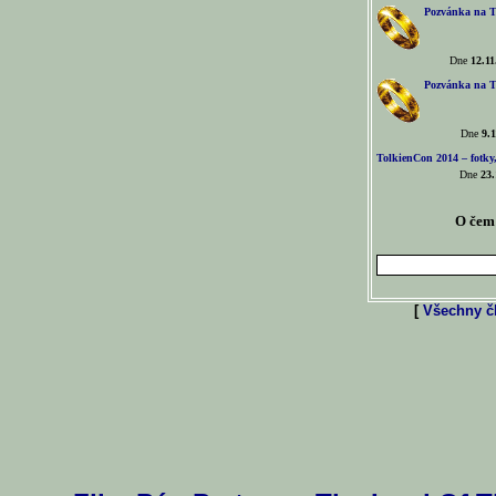
Pozvánka na T
Dne
12.11
Pozvánka na T
Dne
9.1
TolkienCon 2014 – fotky,
Dne
23.
O čem 
[
Všechny čl