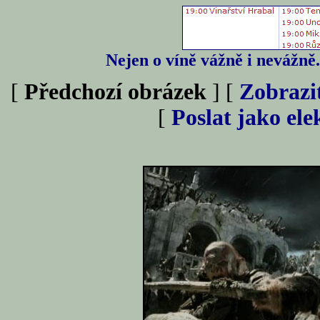
Nejen o víně vážně i nevážně
[
Předchozí obrázek
] [
Zobrazi
[
Poslat jako el