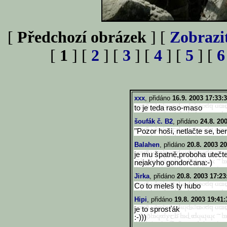
[
Předchozí obrázek
] [
Zobrazi
[
1
] [
2
] [
3
] [
4
] [
5
] [
6
xxx
, přidáno
16.9. 2003 17:33:
to je teda raso-maso
šoufák č. B2
, přidáno
24.8. 20
"Pozor hoši, netlačte se, be
Balahen
, přidáno
20.8. 2003 20
je mu špatně,proboha utečt
nejakyho gondorčana:-)
Jirka
, přidáno
20.8. 2003 17:23
Co to meleš ty hubo
Hipi
, přidáno
19.8. 2003 19:41:
je to sprosťák
:-)))